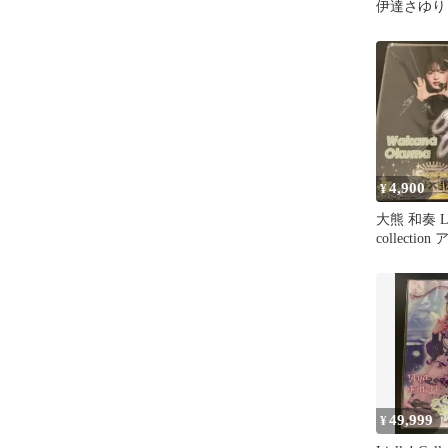
伊達さゆり
10枚
4,900
¥
大熊 和奏 Lie
collecti
等 4点セッ
49,999
¥