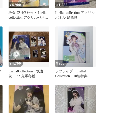
4,900
1,555
¥
¥
坂倉 花 4点セット Liella!
Liella! collection アクリル
collection アクリルパネル
パネル 絵森彩
等
4,700
900
¥
¥
マ
Liella!Collection 坂倉
ラブライブ Liella!
サ
花 5th 鬼塚冬毬
Collection 10連特典 ブ
ロマイドセット⑥