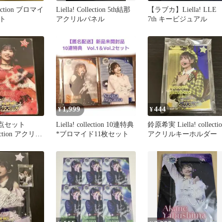
llection ブロマイ
Liella! Collection 5th結那
【ラブカ】Liella! LLE
ト
アクリルパネル
7th キービジュアル
1,999
444
¥
¥
2点セット
Liella! collection 10連特典
鈴原希実 Liella! collectio
llection アクリル
*ブロマイド11枚セット
アクリルキーホルダー