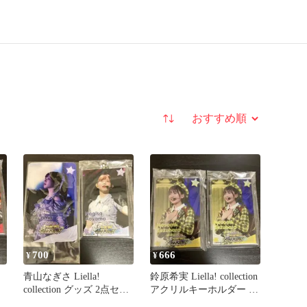
並び替え
700
666
¥
¥
青山なぎさ Liella!
鈴原希実 Liella! collection
collection グッズ 2点セッ
アクリルキーホルダー 2
ト
個セット