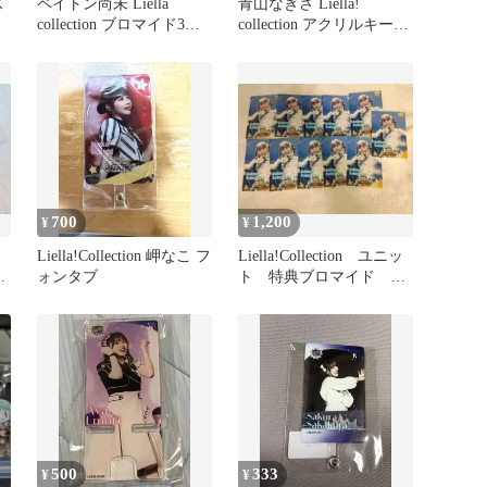
ス
ペイトン尚未 Liella
青山なぎさ Liella!
collection ブロマイド3枚
collection アクリルキーホ
セット
ルダー
700
1,200
¥
¥
ス
Liella!Collection 岬なこ フ
Liella!Collection ユニッ
セ
ォンタブ
ト 特典ブロマイド 坂
倉花 11枚
500
333
¥
¥