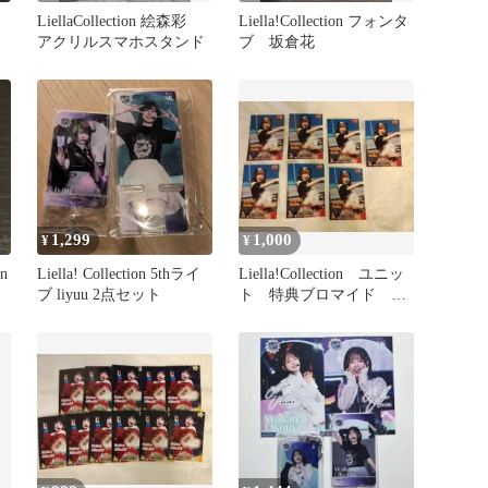
LiellaCollection 絵森彩
Liella!Collection フォンタ
アクリルスマホスタンド
ブ 坂倉花
1,299
1,000
¥
¥
n
Liella! Collection 5thライ
Liella!Collection ユニッ
ブ liyuu 2点セット
ト 特典ブロマイド 伊
達さゆり 7枚