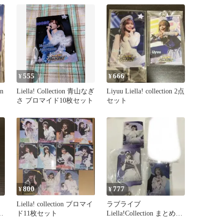
555
666
¥
¥
n
Liella! Collection 青山なぎ
Liyuu Liella! collection 2点
さ ブロマイド10枚セット
セット
800
777
¥
¥
Liella! collection ブロマイ
ラブライブ
ン
ド11枚セット
Liella!Collection まとめ売