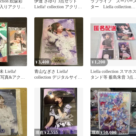
llection 絵森彩
伊達 さゆり 3点セット
ラブライブ スーパー
入りアクリル
Liella! collection アクリル
ター Liella collection
パネル等
Liyuu
3,400
1,200
¥
¥
iella!
青山なぎさ Liella!
Liella collection スマホ
on 生写真&アクリ
collection デジタルサイン
タンド等 薮島朱音 3点
ダー
アクリルパネル
ット
2,555
50,000
現在 ¥
現在 ¥