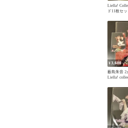
Liella! Co
ド11枚セッ
3,600
¥
薮島朱音 
Liella! co
パネル等