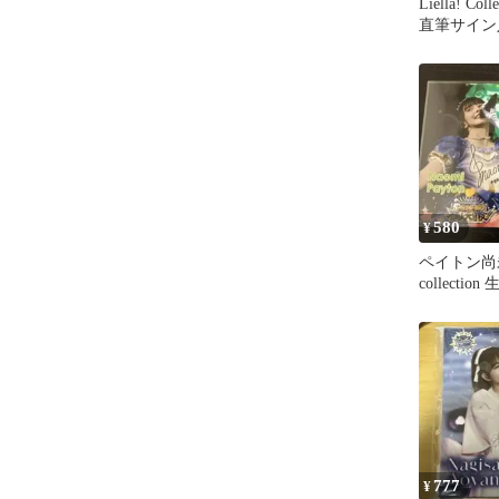
Liella! Co
直筆サイン
パネル
580
¥
ペイトン尚未 L
collecti
ルキーホル
777
¥