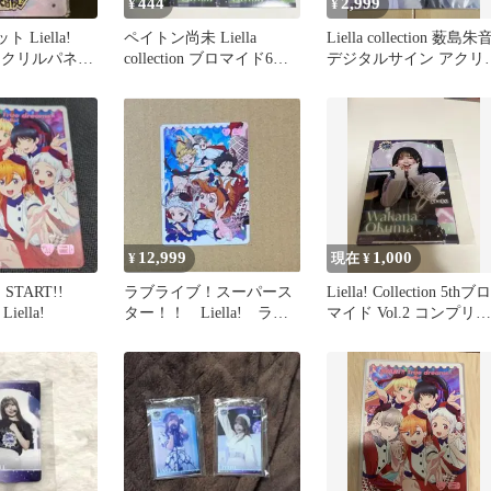
444
2,999
¥
¥
 Liella!
ペイトン尚未 Liella
Liella collection 薮島朱
on アクリルパネル
collection ブロマイド6枚
デジタルサイン アクリ
セット
パネル
12,999
1,000
¥
現在 ¥
START!!
ラブライブ！スーパース
Liella! Collection 5thブロ
Liella!
ター！！ Liella! ラブ
マイド Vol.2 コンプリー
カ LLE
ト