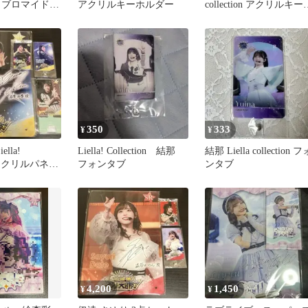
 ブロマイド
アクリルキーホルダー
collection アクリルキー
ルダー
350
333
¥
¥
lla!
Liella! Collection 結那
結那 Liella collection フ
on アクリルパネル
フォンタブ
ンタブ
ト
4,200
1,450
¥
¥