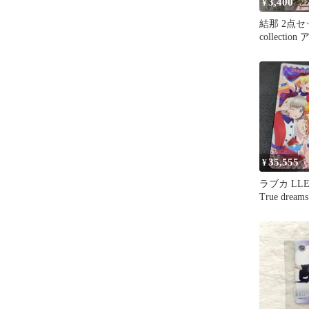
3,400
¥
結那 2点セット
collecti
等
35,555
¥
ラブカ LLE 
True dreams 