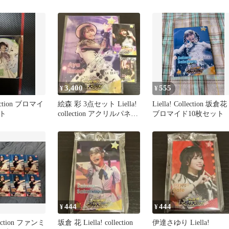
アクリルパネル
3,400
555
¥
¥
llection ブロマイ
絵森 彩 3点セット Liella!
Liella! Collection 坂倉花
ト
collection アクリルパネル
ブロマイド10枚セット
等
444
444
¥
¥
llection ファンミ
坂倉 花 Liella! collection
伊達さゆり Liella!