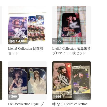
り セット
4,000
555
現在 ¥
¥
Liella! Collection 絵森彩
Liella! Collection 薮島朱音
セット
ブロマイド10枚セット
500
666
¥
¥
Liella!collection Liyuu ブ
岬 なこ Liella! collection