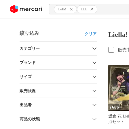
ンツにスキップ
Liella!
LLE
絞り込み
Liel
クリア
カテゴリー
販売
ブランド
サイズ
販売状況
出品者
666
¥
坂倉 花 Liella
商品の状態
点セット