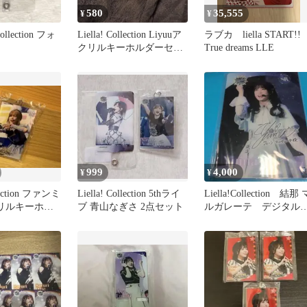
580
35,555
¥
¥
acollection フォ
Liella! Collection Liyuuア
ラブカ liella START!!
クリルキーホルダーセッ
True dreams LLE
ト
999
4,000
¥
¥
llection ファンミ
Liella! Collection 5thライ
Liella!Collection 結那 
アクリルキーホル
ブ 青山なぎさ 2点セット
ルガレーテ デジタル
イン入りパネル