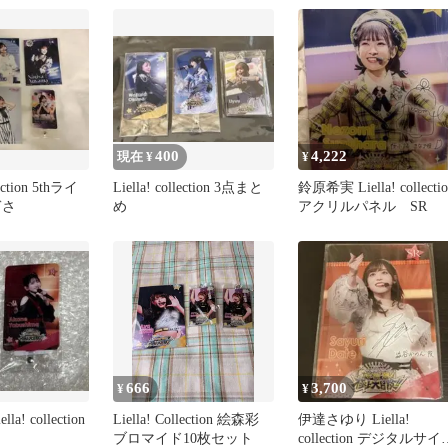
400
4,222
現在 ¥
¥
lection 5thライ
Liella! collection 3点まと
鈴原希実 Liella! collectio
ぎさ
め
アクリルパネル SR
666
3,700
¥
¥
a! collection
Liella! Collection 絵森彩
伊達さゆり Liella!
ブロマイド10枚セット
collection デジタルサイ