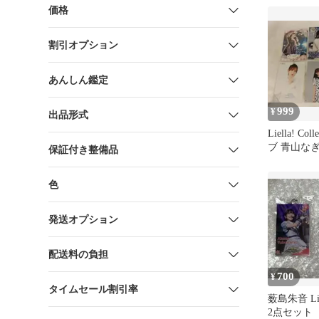
価格
割引オプション
あんしん鑑定
999
¥
出品形式
Liella! Col
ブ 青山な
保証付き整備品
色
発送オプション
配送料の負担
700
¥
タイムセール割引率
薮島朱音 Liell
2点セット