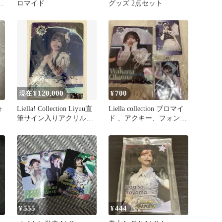
ホ
ロマイド
グッズ 2点セット
120,000
700
現在 ¥
¥
ォ
Liella! Collection Liyuu直
Liella collection ブロマイ
筆サイン入りアクリルパ
ド 、アクキー、フォンタ
ネル
ブ
555
444
¥
¥