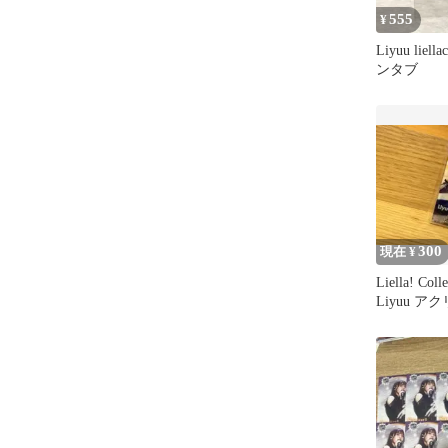
555
¥
Liyuu liell
ンタブ
300
現在 ¥
Liella! Co
Liyuu 
ダー