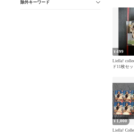
除外キーワード
499
¥
Liella! co
ド11枚セッ
1,000
¥
Liella! Co