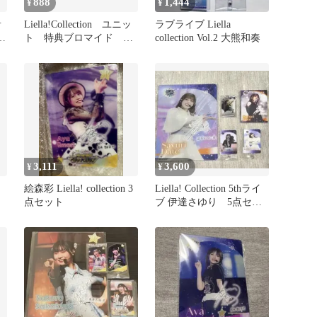
888
1,444
¥
¥
音
Liella!Collection ユニッ
ラブライブ Liella
ル
ト 特典ブロマイド 岬
collection Vol.2 大熊和奏
なこ 11枚
3,111
3,600
¥
¥
絵森彩 Liella! collection 3
Liella! Collection 5thライ
点セット
ブ 伊達さゆり 5点セッ
ト