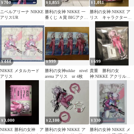
700
1,855
1,011
¥
¥
¥
ニベルアリーナ NIKKE
勝利の女神 NIKKE 一
勝利の女神:NIKKE ア
アリスUR
番くじ Ａ賞 BIGアクリ
リス キャラクタース
ルスタンド アリス おま
リーブ
け付
444
999
699
¥
¥
¥
NIKKE メタルカード
勝利の女神nikke nivel
貴重 勝利の女
アリス
arena アリス ur 4枚
神:NIKKE アクリルス
タンド アリス
3,000
2,100
330
¥
¥
¥
NIKKE 勝利の女神 ア
勝利の女神 NIKKE ア
勝利の女神 NIKKE メ