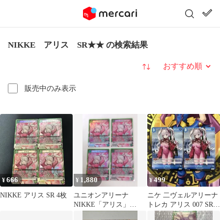
NIKKE アリス SR★★ の検索結果
並び替え
販売中のみ表示
666
1,880
499
¥
¥
¥
NIKKE アリス SR 4枚
ユニオンアリーナ
ニケ 二ヴェルアリーナ
NIKKE「アリス」
トレカ アリス 007 SR 2
SR（スーパーレア）４
枚