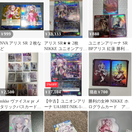
枚セット 緑
999
33,333
880
¥
¥
¥
NVA アリス SR ２枚な
アリス SR★★ 2枚
ユニオンアリーナ SR
ど
NIKKE ユニオンアリー
BPアリス 紅蓮 勝利の
ナ
女神NIKKE ニケ セッ
ト
5%OFF
2,500
17,104
700
¥
¥
現在 ¥
nikke ヴァイスsr pr メ
【中古】ユニオンアリ
勝利の女神 NIKKE ホ
タリックパスカードセ
ーナ UA18BT/NIK-1-
ログラムカード アリ
ット
070[SR★★]：(キラ)ア
ス
リス(羊宮妃那ホロ箔押
しサイン入り)