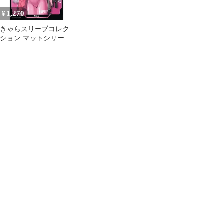
1,270
¥
きゃらスリーブコレク
ション マットシリーズ
勝利の女神:NIKKE
「アリス」