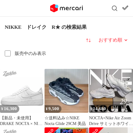
NIKKE ドレイク R★ の検索結果
並び替え
販売中のみ表示
16,300
9,500
14,680
¥
¥
¥
【新品・未使用】
☆送料込み☆NIKE
NOCTA×Nike Air Zoom
DRAKE NOCTA × NIKE
Nocta Glide 29CM 美品
Drive サミットホワイト
AIR FORCE 1 LOW ナ
29cm