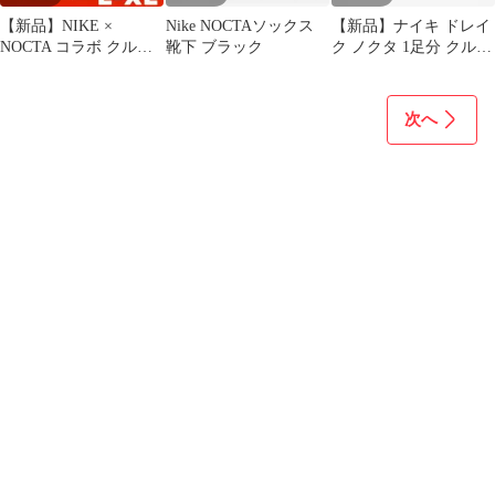
【新品】NIKE ×
Nike NOCTAソックス
【新品】ナイキ ドレイ
NOCTA コラボ クルー
靴下 ブラック
ク ノクタ 1足分 クルー
ソックス 黒 1足販売 ド
ソックス ホワイト 靴下
レイク
次へ