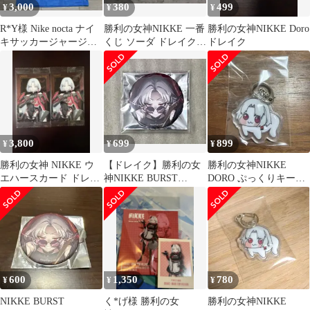
3,000
380
499
¥
¥
¥
R*Y様 Nike nocta ナイ
勝利の女神NIKKE 一番
勝利の女神NIKKE Doro
キサッカージャージ
くじ ソーダ ドレイク
ドレイク
Drake XLサイズ
フォト風カード ※バラ
売り可
3,800
699
899
¥
¥
¥
勝利の女神 NIKKE ウ
【ドレイク】勝利の女
勝利の女神NIKKE
エハースカード ドレイ
神NIKKE BURST
DORO ぷっくりキーホ
ク 2枚セット
COLLECTION缶バッジ
ルダー ドレイク
600
1,350
780
¥
¥
¥
NIKKE BURST
く*げ様 勝利の女
勝利の女神NIKKE