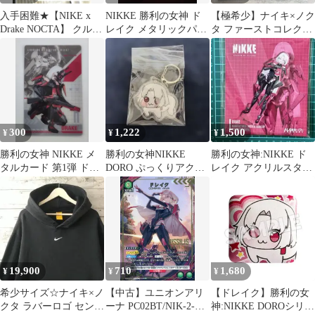
入手困難★【NIKE x
NIKKE 勝利の女神 ド
【極希少】ナイキ×ノク
Drake NOCTA】 クルー
レイク メタリックパス
タ ファーストコレクシ
ソックス 3足セットL
コレクション vol.1
ョン クロスウォッシュ
TシャツXL
300
1,222
1,500
¥
¥
¥
勝利の女神 NIKKE メ
勝利の女神NIKKE
勝利の女神:NIKKE ド
タルカード 第1弾 ドレ
DORO ぷっくりアクリ
レイク アクリルスタン
イク
ルキーホルダー ドレイ
ド
ク
19,900
710
1,680
¥
¥
¥
希少サイズ☆ナイキ×ノ
【中古】ユニオンアリ
【ドレイク】勝利の女
クタ ラバーロゴ センタ
ーナ PC02BT/NIK-2-
神:NIKKE DOROシリー