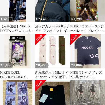
32,500
23,400
1,299
¥
¥
¥
【入手困難】NIKE x
激レアカラー 90s 00s ナ
NIKKE ウエハース5 シ
NOCTA スワロフスキー
イキ ワンポイント ダウ
ークレット ドレイク カ
ベロアジャケット M
ンジャケット
ード
1,000
8,499
8,000
¥
¥
¥
NIKKE DUEL
新品未使用！Nike ナイ
NIKE Tシャツ メンズ
ENCOUNTER 4th
キ Nocta ノクタ 靴下3
XL 黒 ナイキ ×
ENTRY ルドミラ
足セットL
NOCTA【限定完売品】