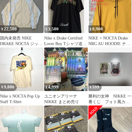
22,500
3,500
8,900
¥
¥
¥
国内未発売 NIKE
Nike x Drake Certified
NIKE × NOCTA Drake
DRAKE NOCTA ジップ
Lover Boy Tシャツ送料
NRG AU HOODIE ナイ
アップトラックジャケ
込
キ ノクタ
ット
9,800
4,999
599
¥
¥
¥
Nike x NOCTA Pop Up
ユニオンアリーナ
勝利の女神 NIKKE 一
Staff T-Shirt
NIKKE まとめ売り
番くじ フォト風カー
ド ドレイク ソーダ