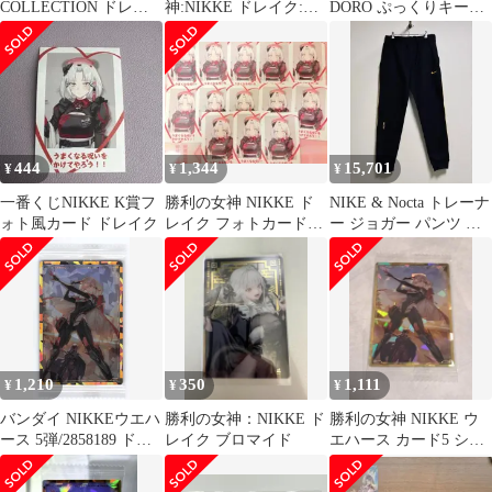
COLLECTION ドレイ
神:NIKKE ドレイク:メ
DORO ぷっくりキーホ
ク
イド アクリルスタン
ルダー ドレイク
ド メイドフォ
444
1,344
15,701
¥
¥
¥
一番くじNIKKE K賞フ
勝利の女神 NIKKE ド
NIKE & Nocta トレーナ
ォト風カード ドレイク
レイク フォトカード
ー ジョガー パンツ ナ
×13
イキ 녹타 ドレイク
1,210
350
1,111
¥
¥
¥
バンダイ NIKKEウエハ
勝利の女神：NIKKE ド
勝利の女神 NIKKE ウ
ース 5弾/2858189 ドレ
レイク ブロマイド
エハース カード5 シー
イク【SEC】 27
クレットNo.027 ドレイ
ク