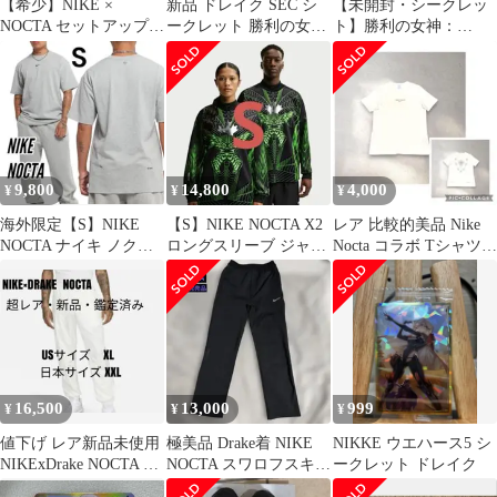
【希少】NIKE ×
新品 ドレイク SEC シ
【未開封・シークレッ
NOCTA セットアップ
ークレット 勝利の女
ト】勝利の女神：
黒 S/L オープンヘム
神：NIKKE ニケ ウエ
NIKKE ウエハース5 /
ハース
ドレイク
9,800
14,800
4,000
¥
¥
¥
海外限定【S】NIKE
【S】NIKE NOCTA X2
レア 比較的美品 Nike
NOCTA ナイキ ノクタ
ロングスリーブ ジャー
Nocta コラボ Tシャツ
半袖Tシャツ グレー
ジ 新品 ドレイク 完売
Drake ホワイト
16,500
13,000
999
¥
¥
¥
値下げ レア新品未使用
極美品 Drake着 NIKE
NIKKE ウエハース5 シ
NIKExDrake NOCTA ナ
NOCTA スワロフスキー
ークレット ドレイク
イロンパンツ白XXL
黒 XS(S相当)