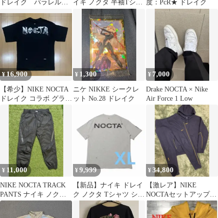
ドレイク パラレル
イキ ノクタ 半袖Tシャ
度：PcR★ ドレイク
勝利の女神：NIKKE
ツ 黒
16,900
1,300
7,000
¥
¥
¥
【希少】NIKE NOCTA
ニケ NIKKE シークレ
Drake NOCTA × Nike
ドレイク コラボ グラフ
ット No.28 ドレイク
Air Force 1 Low
ィック Tシャツ S 黒
11,000
9,999
34,800
¥
¥
¥
NIKE NOCTA TRACK
【新品】ナイキ ドレイ
【激レア】NIKE
PANTS ナイキ ノクタ
ク ノクタ Tシャツ ショ
NOCTAセットアップ
トラック パンツ
ートスリーブ グレー M
上下L ナイキ
サイズ