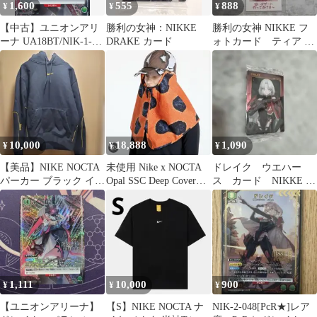
1,600
555
888
¥
¥
¥
【中古】ユニオンアリ
勝利の女神：NIKKE
勝利の女神 NIKKE フ
ーナ UA18BT/NIK-1-
DRAKE カード
ォトカード ティア ド
087[R★]：(キラ)ドレイ
レイク トロニー
ク(ホロ箔押し)
10,000
18,888
1,090
¥
¥
¥
【美品】NIKE NOCTA
未使用 Nike x NOCTA
ドレイク ウエハー
パーカー ブラック イエ
Opal SSC Deep Cover
ス カード NIKKE 未
ロー
Cap
開封
1,111
10,000
900
¥
¥
¥
【ユニオンアリーナ】
【S】NIKE NOCTA ナ
NIK-2-048[PcR★]レア