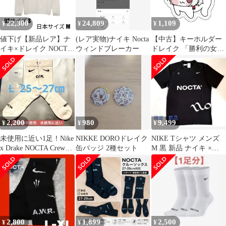
22,300
24,809
1,109
¥
¥
¥
値下げ【新品レア】ナ
(レア実物)ナイキ Nocta
【中古】キーホルダー
イキ×ドレイク NOCTA
ウィンドブレーカー
ドレイク 「勝利の女
GOLF トラックジャケ
神：NIKKE DORO ぷっ
ット М
くりアクリルキーホル
ダー」
2,200
980
9,499
¥
¥
¥
未使用に近い1足！Nike
NIKKE DOROドレイク
NIKE Tシャツ メンズ
x Drake NOCTA Crew
缶バッジ 2種セット
M 黒 新品 ナイキ ×
Socks 白
NOCTA【限定完売品】
2,800
1,899
2,500
¥
¥
¥