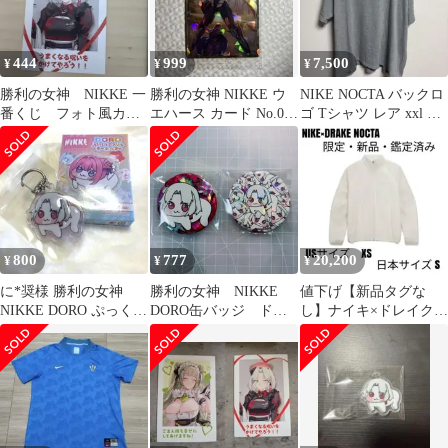
444
999
7,500
¥
¥
¥
勝利の女神 NIKKE 一
勝利の女神 NIKKE ウ
NIKE NOCTA バックロ
番くじ フォト風カー
エハース カード No.027
ゴ Tシャツ レア xxl グ
ド ドレイク
ドレイク
レー 身幅70cm
800
777
20,200
¥
¥
¥
に*奨様 勝利の女神
勝利の女神 NIKKE
値下げ【新品タグな
NIKKE DORO ぷっくり
DORO缶バッジ ドレ
し】ナイキ×ドレイク
キーホルダー ドレイク
イク セット
NOCTA GOLFトラック
ジャケットS