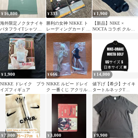
16,800
333
1,900
¥
¥
¥
海外限定ノクタナイキ
勝利の女神 NIKKE ト
【新品】NIKE ×
バタフライTシャツク
レーディングカード ド
NOCTA コラボ クルー
ロムハーツnoctaティフ
レイク 4枚セット
ソックス 黒 1足販売 ド
ァニーフェード
レイク
1,900
666
14,000
¥
¥
¥
NIKKE ドレイク プラ
NIKKE ルピー ドレイ
値下げ【希少】ナイキ
イズフィギュア
ク 一番くじ アクリルス
タートルネックT
タンド
NIKE×DRAKE NOCTA
黒 Ｍ
7,000
3,000
9,900
¥
¥
¥