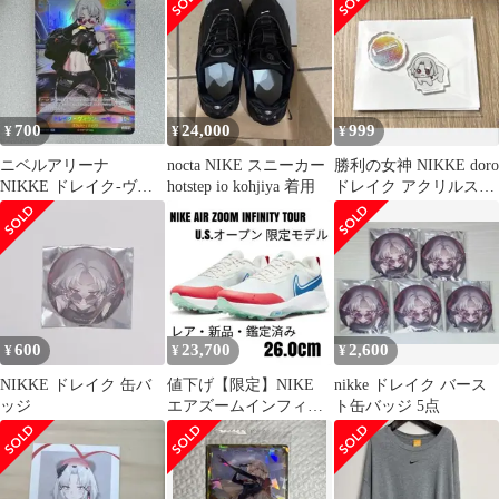
700
24,000
999
¥
¥
¥
ニベルアリーナ
nocta NIKE スニーカー
勝利の女神 NIKKE doro
NIKKE ドレイク-ヴィ
hotstep io kohjiya 着用
ドレイク アクリルスタ
ランレーサー P
ンド
600
23,700
2,600
¥
¥
¥
NIKKE ドレイク 缶バ
値下げ【限定】NIKE
nikke ドレイク バース
ッジ
エアズームインフィニ
ト缶バッジ 5点
ティツアー
NEXT%26.0cm③