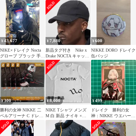
ーロゴ パーカー 3L ブ
048[PcR★]：(キラ)ドレ
ズ トレーディング缶バ
ラック
イク
ッジ
43,677
7,880
600
¥
¥
¥
NIKE×ドレイク Nocta
新品タグ付き Nike x
NIKKE DORO ドレイク
グローブ ブラック 手袋
Drake NOCTA キャップ
缶バッジ
XXL 2XL
ブラック
300
8,000
499
¥
¥
¥
勝利の女神 NIKKE 二
NIKE Tシャツ メンズ
ドレイク 勝利の女
ベルアリーナ C ドレイ
M 白 新品 ナイキ ×
神：NIKKE ウエハース
ク-メイド・フォー・ヴ
NOCTA【限定完売品】
1 メガニケ カード
ィラン