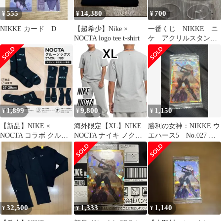
555
14,380
700
¥
¥
¥
NIKKE カード D
【超希少】Nike ×
一番くじ NIKKE ニ
NOCTA logo tee t-shirt
ケ アクリルスタン
ド ドレイク 2点
1,899
9,800
1,150
¥
¥
¥
【新品】NIKE ×
海外限定【XL】NIKE
勝利の女神：NIKKE ウ
NOCTA コラボ クルー
NOCTA ナイキ ノクタ
エハース5 No.027 ド
ソックス 黒 1足販売 ド
半袖Tシャツ グレー
レイク シークレット
レイク
32,500
1,333
1,140
¥
¥
¥