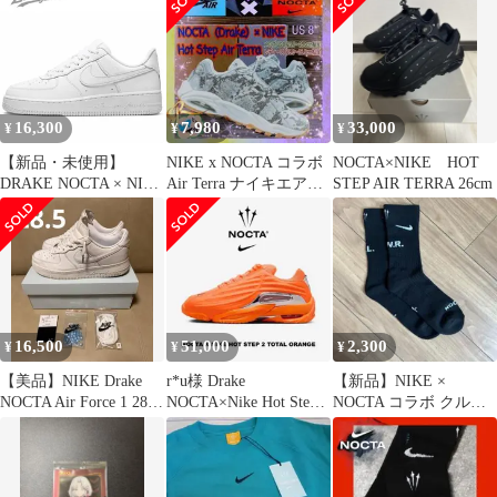
イキ ドレイクノクタ ×
ナイキ エア フォース 1
ロー スニーカーメンズ
レディース トリプル ホ
ワイト fv9918100nwa
16,300
7,980
33,000
¥
¥
¥
【新品・未使用】
NIKE x NOCTA コラボ
NOCTA×NIKE HOT
DRAKE NOCTA × NIKE
Air Terra ナイキエア
STEP AIR TERRA 26cm
AIR FORCE 1 LOW ナ
25.5 レア
イキ ドレイクノクタ ×
ナイキ エア フォース 1
ロー スニーカー レディ
ース トリプル ホワイト
fv9918100n
16,500
51,000
2,300
¥
¥
¥
【美品】NIKE Drake
r*u様 Drake
【新品】NIKE ×
NOCTA Air Force 1 28.5
NOCTA×Nike Hot Step 2
NOCTA コラボ クルー
白
Total O
ソックス 黒 1足販売 ド
レイク