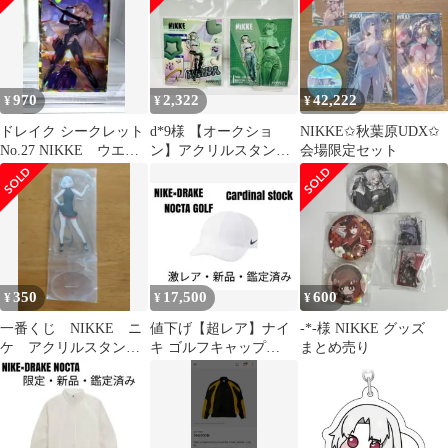
970
2,322
42,222
¥
¥
¥
ドレイク シークレット
d*9様 【オークショ
NIKKE✩秋葉原UDX✩
No.27 NIKKE ウエハ
ン】アクリルスタンド2
会場限定セット
ース 5 カード勝利の
種 プリカ NIKKE×
女神
タワーレコー
350
17,500
600
¥
¥
¥
一番くじ NIKKE ニ
値下げ【超レア】ナイ
-*-様 NIKKE グッズ
ケ アクリルスタン
キ ゴルフキャップ
まとめ売り
ド ドレイク
NIKE×DRAKE NOCTA
ホワイト