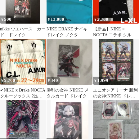
500
13,080
2,700
¥
¥
¥
nikke ウエハース カー
NIKE DRAKE ナイキ
【新品】NIKE ×
ド ドレイク
ドレイク ノクタ
NOCTA コラボ クルー
NOCTA フリース スウ
ソックス 黒 1足販売 ド
ェット
レイク
5,700
340
1,999
¥
¥
¥
✔︎NIKE x Drake NOCTA
勝利の女神 NIKKE メ
ユニオンアリーナ 勝利
クルーソックス 2足セ
タルカード ドレイク
の女神:NIKKE ドレイ
ット27-29cm
ク 4枚セット