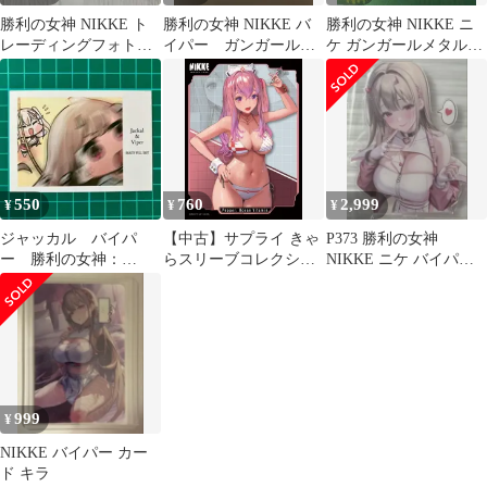
勝利の女神 NIKKE ト
勝利の女神 NIKKE バ
勝利の女神 NIKKE ニ
レーディングフォトカ
イパー ガンガールメ
ケ ガンガールメタルカ
ード バイパー ギル
タルカード
ード バイパー
ティ メイデン
550
760
2,999
¥
¥
¥
ジャッカル バイパ
【中古】サプライ きゃ
P373 勝利の女神
ー 勝利の女神：
らスリーブコレクショ
NIKKE ニケ バイパー
NIKKE トレーディン
ン マットシリーズ 勝利
アクリルスタンド アク
グフォトカード
の女神：NIKKE 「ペッ
スタ
パー：オーシャンビタ
ミン」 [No.MT2323]
999
¥
NIKKE バイパー カー
ド キラ