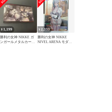
「勝利の女神：
の女神：NIKKE 「モダ
NIKKE×and GALLERY
ニア」 [No.MT1976]
Collaboration Cafe」
1,199
2,333
¥
¥
勝利の女神 NIKKE ガ
勝利の女神 NIKKE
ンガールメタルカード
NIVEL ARENA モダニ
コレクション SR モダ
ア SPR
ニア