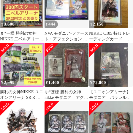
3,600
444
2,150
¥
¥
¥
ま*ー様 勝利の女神
NVA モダニア-ファース
NIKKE C105 特典トレ
NIKKE 二ベルアリー
ト・アフェクション SR
ーディングカード モ
ナ SR20枚セット
など
ダニア
2,999
1,400
72,000
¥
¥
¥
勝利の女神NIKKE ユニ
ゆ*ぽ様 勝利の女神
【ユニオンアリーナ】
オンアリーナ SR R 優
nikke モダニア アクス
モダニア パラレル
良UC 約400枚まとめ売
タ カードセット(本日
SR★★★ おまけ付き
り
まで)