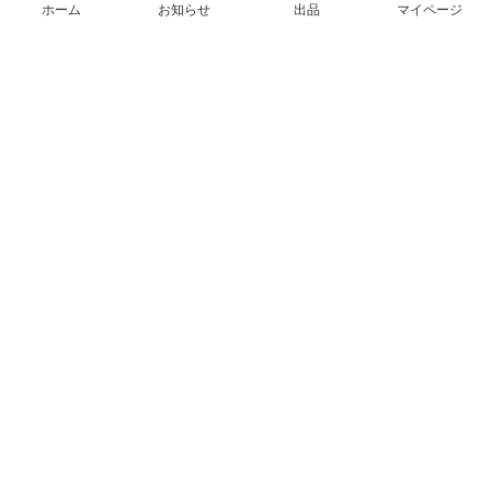
ホーム
お知らせ
出品
マイページ
会社概要（運営会社）
採用情報
プレスリリース
公式ブログ
プレスキット
メルカリUS
メルカリShops
m department（エムデパ）
ヘルプ
ヘルプセンター（ガイド・お問い合わせ）
メルカリShopsでショップを開設する
メルカリShops ショップ管理画面にログイン
メルカリShops出店者向けガイド
お問い合わせ一覧
フリーワードから商品をさがす
プライバシーと利用規約
メルカリ利用規約
メルカリShops利用規約
メルカリアンバサダー利用規約