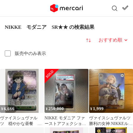
NIKKE モダニア SR★★ の検索結果
並び替え
販売中のみ表示
6,666
250,000
1,999
¥
¥
¥
ヴァイスシュヴァル
NIKKE モダニア ファ
ヴァイスシュヴァルツ
ツ 穏やかな昼餐
ーストアフェクション
勝利の女神:NIKKEルド
桜 sp サイン
sec+ ヴァイスpsa10
ミラ:ウィンターオーナ