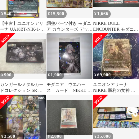
540
15,500
1,666
¥
¥
¥
【中古】ユニオンアリ
調整パーツ付き モダニ
NIKKE DUEL
ーナ UA18BT/NIK-1-
ア カウンターズ デッキ
ENCOUNTER モダニ
019[SR]：(キラ)モダニ
ユニオンアリーナ
ア ディーゼル
ア
NIKKE
900
1,900
69,000
¥
¥
¥
ガンガールメタルカー
モダニア ウエハー
ユニオンアリーナ
ドコレクション SR モ
ス カード NIKKE 未
NIKKE 勝利の女神 モ
ダニア
開封
ダニア SR★★★
3,500
2,000
35,000
¥
¥
¥