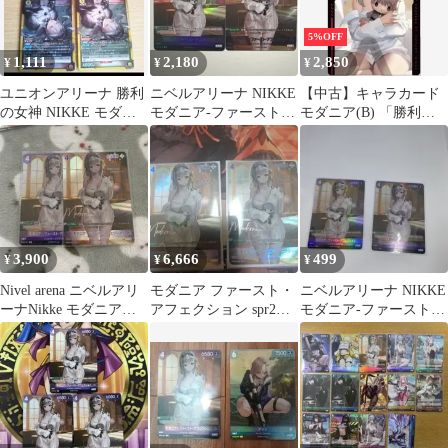
5%OFF
1,111
2,180
2,850
¥
¥
¥
ユニオンアリーナ 勝利
ニベルアリーナ NIKKE
【中古】キャラカード
の女神 NIKKE モダニ
モダニア-ファースト・
モダニア(B) 「勝利の
ア SR
アフェクション SPR
女神：NIKKE ガンガー
SR
ルメタルカードコレク
ションVol.2」
3,900
6,666
499
¥
¥
¥
Nivel arena ニベルアリ
モダニア ファースト・
ニベルアリーナ NIKKE
ーナNikke モダニア
アフェクション spr2枚
モダニア-ファースト・
SPR SR セット
セット
アフェクション