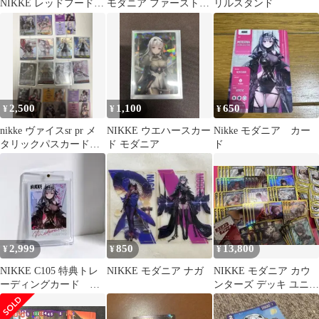
NIKKE レッドフード
モダニア ファースト・
リルスタンド
ヘルム モダニア イサベ
アフェクション SR 3枚
ル バイパー
②
2,500
1,100
650
¥
¥
¥
nikke ヴァイスsr pr メ
NIKKE ウエハースカー
Nikke モダニア カー
タリックパスカードセ
ド モダニア
ド
ット
2,999
850
13,800
¥
¥
¥
NIKKE C105 特典トレ
NIKKE モダニア ナガ
NIKKE モダニア カウ
ーディングカード モ
ンターズ デッキ ユニチ
ダニア ②
ケプロモ入 調整パーツ
付き！