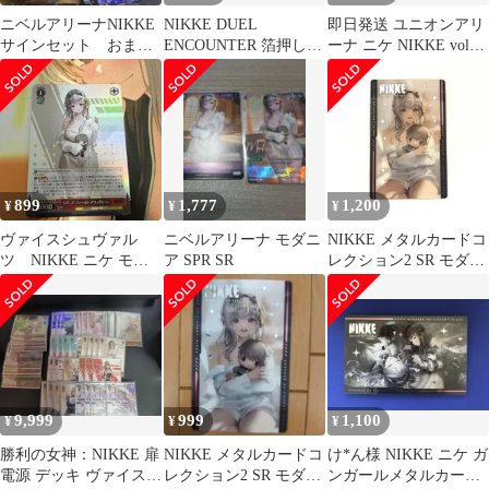
ニベルアリーナNIKKE
NIKKE DUEL
即日発送 ユニオンアリ
サインセット おまけ
ENCOUNTER 箔押しバ
ーナ ニケ NIKKE vol1
付き
ーストカード モダニア
vol2 デッキ パーツ
899
1,777
1,200
¥
¥
¥
ヴァイスシュヴァル
ニベルアリーナ モダニ
NIKKE メタルカードコ
ツ NIKKE ニケ モダ
ア SPR SR
レクション2 SR モダニ
ニア ファーストアフ
ア
ェクション SR
9,999
999
1,100
¥
¥
¥
勝利の女神：NIKKE 扉
NIKKE メタルカードコ
け*ん様 NIKKE ニケ ガ
電源 デッキ ヴァイス
レクション2 SR モダニ
ンガールメタルカード