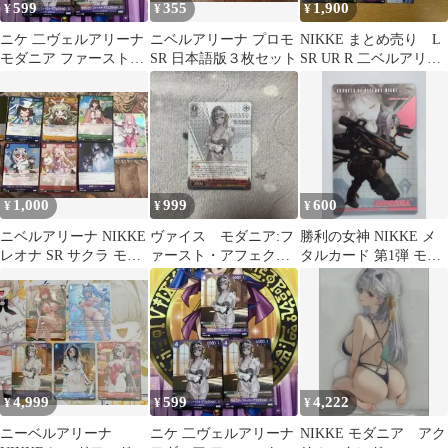
599
355
1,900
¥
¥
¥
ニケ 二ヴェルアリーナ
ニベルアリーナ プロモ
NIKKE まとめ売り L
モダニア ファースト・
SR 日本語版３枚セット
SR UR R 二ベルアリー
アフェクション 021 SR
ナ ザ・キングダム
3枚
1,000
999
600
¥
¥
¥
ニベルアリーナ NIKKE
ヴァイス モダニア:フ
勝利の女神 NIKKE メ
レオナ SR サクラ モダ
ァースト・アフェクシ
タルカード 第1弾 モダ
ニア R 9枚
ョン
ニア
4,999
599
4,222
¥
¥
¥
ニーベルアリーナ
ニケ 二ヴェルアリーナ
NIKKE モダニア アク