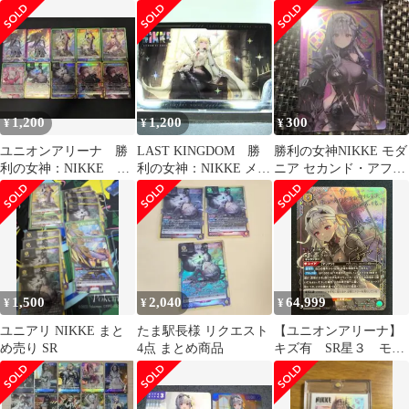
デッキパーツ付
ア
コレクション SR モダ
ニア
1,200
1,200
300
¥
¥
¥
ユニオンアリーナ 勝
LAST KINGDOM 勝
勝利の女神NIKKE モダ
利の女神：NIKKE
利の女神：NIKKE メタ
ニア セカンド・アフェ
SR まとめ売り
ルカードコレクショ
クション カード
ン 3
1,500
2,040
64,999
¥
¥
¥
ユニアリ NIKKE まと
たま駅長様 リクエスト
【ユニオンアリーナ】
め売り SR
4点 まとめ商品
キズ有 SR星３ モダ
ニア 勝利の女神
NIKKE【AM】