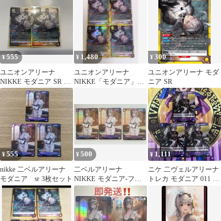
ー SSP
555
1,480
300
¥
¥
¥
ユニオンアリーナ
ユニオンアリーナ
ユニオンアリーナ モダ
NIKKE モダニア SR 2
NIKKE「モダニア」
ニア SR
枚セット
SR（スーパーレア）４
枚セット
555
500
1,111
¥
¥
¥
nikke 二ベルアリーナ
二ベルアリーナ
ニケ 二ヴェルアリーナ
モダニア sr 3枚セット
NIKKE モダニア-ファ
トレカ モダニア 011 SR
ースト・アフェクショ
3枚
ン【SR】