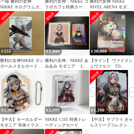
-*-様 勝利の女神
勝利の女神：NIKKE コ
勝利の女神 NIKKE
NIKKE ホログラムカー
ラボカフェ特典カード
NIVEL ARENA モダニ
ド モダニア
モダニア
ア SPR
555
1,444
30,000
¥
¥
¥
勝利の女神NIKKE ガン
勝利の女神：NIKKE あ
【サイン】 ヴァイスシ
ガールメタルカード モ
みあみ モダニア トレ
ュヴァルツ TD
ダニア
ーディングホログラム
NIKKE SP " 新世界 "モ
カード 色紙
ダニア
1,980
2,999
1,100
¥
¥
¥
【中古】キーホルダー
NIKKE C105 特典トレ
【中古】サプライ きゃ
モダニア 等身イラスト
ーディングカード モ
らスリーブコレクショ
アクリルキーホルダー
ダニア ①
ン マットシリーズ 勝利