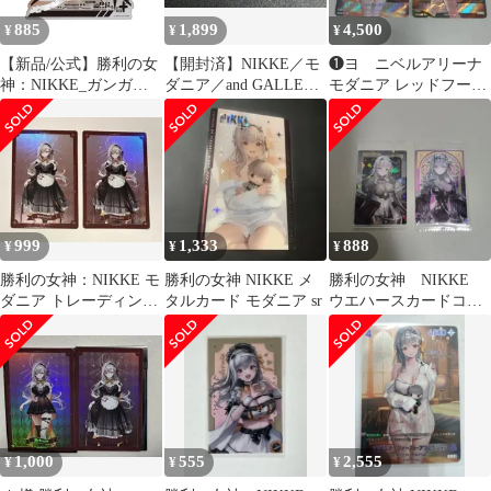
885
1,899
4,500
¥
¥
¥
【新品/公式】勝利の女
【開封済】NIKKE／モ
❶ヨ ニベルアリーナ
神：NIKKE_ガンガー
ダニア／and GALLERY
モダニア レッドフード
ルステッカー モダニア
／クリアカード／3枚
SPR 2枚 勝利の女神
公式グッズ colleize
NIKKE
999
1,333
888
¥
¥
¥
勝利の女神：NIKKE モ
勝利の女神 NIKKE メ
勝利の女神 NIKKE
ダニア トレーディング
タルカード モダニア sr
ウエハースカードコレ
ホログラムカード
クション モダニア
２枚セット
1,000
555
2,555
¥
¥
¥