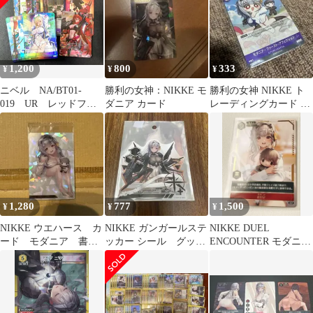
1,200
800
333
¥
¥
¥
ニベル NA/BT01-
勝利の女神：NIKKE モ
勝利の女神 NIKKE ト
019 UR レッドフー
ダニア カード
レーディングカード モ
ド その他おまけ
ダニア
SR5枚 Lレッドフード
1,280
777
1,500
¥
¥
¥
NIKKE ウエハース カ
NIKKE ガンガールステ
NIKKE DUEL
ード モダニア 書き
ッカー シール グッ
ENCOUNTER モダニア
下ろしイラスト ホロ
ズ モダニア
箔押しバーストカード