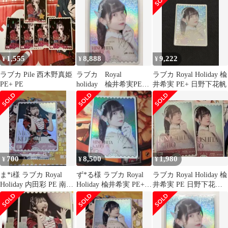
1,555
8,888
9,222
¥
¥
¥
ラブカ Pile 西木野真姫
ラブカ Royal
ラブカ Royal Holiday 楡
PE+ PE
holiday 楡井希実PE+
井希実 PE+ 日野下花帆
日野下花帆
700
8,500
1,980
¥
¥
¥
ま*i様 ラブカ Royal
ず*る様 ラブカ Royal
ラブカ Royal Holiday 楡
Holiday 内田彩 PE 南こ
Holiday 楡井希実 PE+
井希実 PE 日野下花帆 2
とり
日野下花帆
枚セット