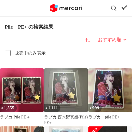
Pile PE+ の検索結果
並び替え
販売中のみ表示
1,555
1,111
999
¥
¥
¥
ラブカ Pile PE＋
ラブカ 西木野真姫(Pile)
ラブカ pile PE+
PE+