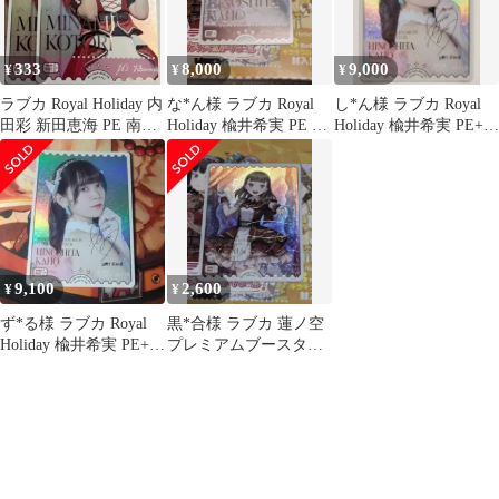
333
8,000
9,000
¥
¥
¥
ラブカ Royal Holiday 内
な*ん様 ラブカ Royal
し*ん様 ラブカ Royal
田彩 新田恵海 PE 南こ
Holiday 楡井希実 PE 日
Holiday 楡井希実 PE+
とり 高坂穂乃果
野下花帆
日野下花帆
9,100
2,600
¥
¥
ず*る様 ラブカ Royal
黒*合様 ラブカ 蓮ノ空
Holiday 楡井希実 PE+
プレミアムブースター
日野下花帆
徒町小鈴 PE+ ラブライ
ブカード