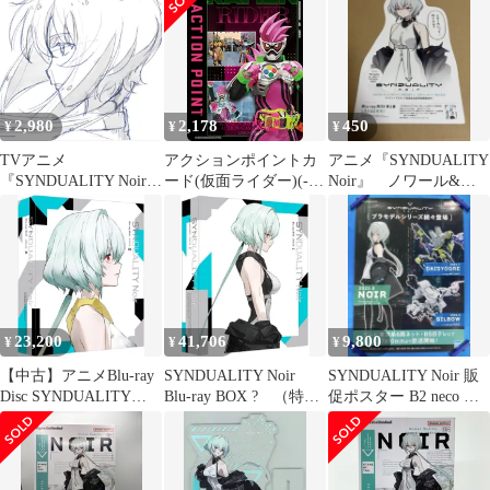
2,980
2,178
450
¥
¥
¥
TVアニメ
アクションポイントカ
アニメ『SYNDUALITY
『SYNDUALITY Noir』
ード(仮面ライダー)(-)
Noir』 ノワール&ミ
第2クール挿入歌「Your
〈KMR-1-AP03〉
ステル カード /2
Song」【ノワール盤】
[UA29BT]ユニオンアリ
(中古品)
ーナ
23,200
41,706
9,800
¥
¥
¥
【中古】アニメBlu-ray
SYNDUALITY Noir
SYNDUALITY Noir 販
Disc SYNDUALITY
Blu-ray BOX ? （特装
促ポスター B2 neco 桂
Noir Blu-ray BOX III [特
限定版）(中古品)
憲一郎 ②
装限定版]