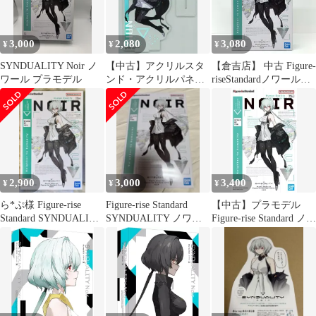
3,000
2,080
3,080
¥
¥
¥
SYNDUALITY Noir ノ
【中古】アクリルスタ
【倉吉店】 中古 Figure-
ワール プラモデル
ンド・アクリルパネル
riseStandardノワール
ノワール アクリルフィ
「SYNDUALITY(シン
ギュア 「一番くじ
デュアリティ)」
SYNDUALITY Noir」 A
[5065425]
賞
2,900
3,000
3,400
¥
¥
¥
ら*ぷ様 Figure-rise
Figure-rise Standard
【中古】プラモデル
Standard SYNDUALITY
SYNDUALITY ノワー
Figure-rise Standard ノワ
ノワー
ル
ール
「SYNDUALITY(シン
デュアリティ)」
[5065425]