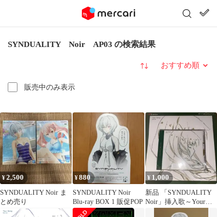
SYNDUALITY Noir AP03 の検索結果
並び替え
販売中のみ表示
2,500
880
1,000
¥
¥
¥
SYNDUALITY Noir ま
SYNDUALITY Noir
新品 「SYNDUALITY
とめ売り
Blu-ray BOX 1 販促POP
Noir」挿入歌～Your
Song(シエル盤…