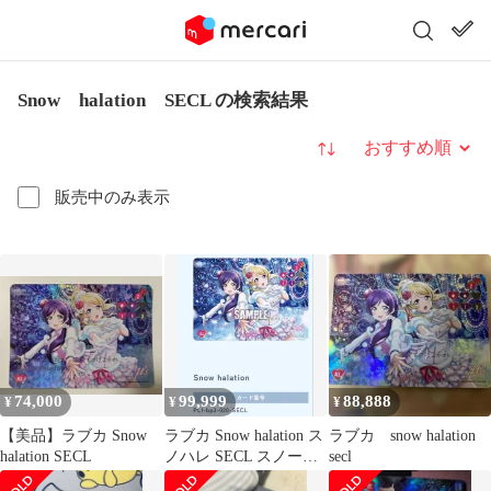
Snow halation SECL の検索結果
並び替え
販売中のみ表示
74,000
99,999
88,888
¥
¥
¥
【美品】ラブカ Snow
ラブカ Snow halation ス
ラブカ snow halation
halation SECL
ノハレ SECL スノーハ
secl
レーション