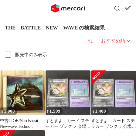
THE BATTLE NEW WAVE の検索結果
並び替え
販売中のみ表示
1,000
1,599
1,400
¥
¥
¥
中古CD★/Narcissus■
ずとまよ カード ステ
ずとまよ カード ステ
Newwave Techno
ッカー ゾンクラ 会場限
ッカー ゾンクラ 会場限
Homicide
定 シール ズトカ ztmy
定 シール ズトカ ztmy