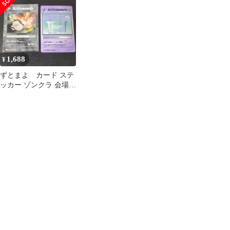
【TKR1020/0647441100
205】Y74597
1,688
¥
ずとまよ カード ステ
ッカー ゾンクラ 会場限
定 シール ズトカ ztmy