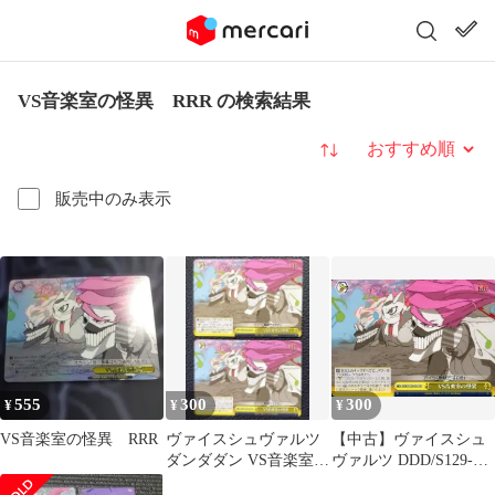
VS音楽室の怪異 RRR の検索結果
並び替え
販売中のみ表示
555
300
300
¥
¥
¥
VS音楽室の怪異 RRR
ヴァイスシュヴァルツ
【中古】ヴァイスシュ
ダンダダン VS音楽室の
ヴァルツ DDD/S129-
怪異
025[CR]：VS音楽室の