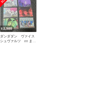
怪異
1,980
¥
ダンダダン ヴァイス
シュヴァルツ rrr まと
め売り