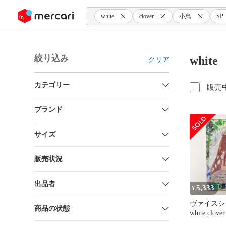
ンツにスキップ
white
clover
小鳥
SP
絞り込み
whit
クリア
カテゴリー
販売
ブランド
サイズ
販売状況
出品者
5,333
¥
ヴァイスシ
商品の状態
white clo
ン