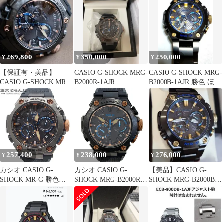
269,800
350,000
250,000
¥
¥
¥
【保証有・美品】
CASIO G-SHOCK MRG-
CASIO G-SHOCK MRG-
CASIO G-SHOCK MRG-
B2000R-1AJR
B2000B-1AJR 勝色 ほぼ
B2000R-1AJR 勝色
新品
257,400
238,000
276,000
¥
¥
¥
カシオ CASIO G-
カシオ CASIO G-
【美品】CASIO G-
SHOCK MR-G 勝色
SHOCK MRG-B2000R-
SHOCK MRG-B2000B-
MRG-B2000R-1AJR ブ
1AJR 腕時計 ブラック
1AJR 勝色
ラックxブロンズ チタ
文字盤 勝色(かちいろ)
ン ラバー Gショック
チタン ソーラー電波 稼
箱・保証書付き 腕時計
働品 勝色 メンズ【中