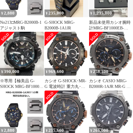
2,880
235,000
1,235,000
¥
¥
¥
No213□MRG-B2000B-1
G-SHOCK MRG-
新品未使用カシオ腕時
アジャスト駒
B2000B-1A1JR
計MRG-BF1000EB-
1AJR
390,000
969,600
258,300
¥
¥
¥
※専用【極美品 G-
カシオ G-SHOCK･MR-
カシオ CASIO MRG-
SHOCK MRG-BF1000R-
G 電波時計 重力丸･燦
B2000R-1AJR MR-G 勝
1AJR 箱/保証書あり
LIMITED MRG-
色(かちいろ) Bluetooth
B2000JS-1AJR TI ソー
デイデイト ソーラー電
ラークォーツ
波 メンズ 極美品 箱・
保証書付き_943921
2,880
235,600
266,000
¥
¥
¥