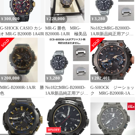
メンズ ソーラー電波
古】
bluetooth 101859815
300,000
220,000
3,280
¥
¥
¥
G-SHOCK CASIO カシ
MR-G 勝色 MRG-
No182□MRG-B2000D-
オ MR-G B2000B 1A4JR
B2000R-1AJR 極美品
1AJR新品純正用アジャ
スト駒
200,000
3,280
202,401
¥
¥
¥
MRG-B2000R-1AJR 勝
No182□MRG-B2000D-
G-SHOCK ジーショッ
色
1AJR新品純正用アジャ
ク MRG-B2000R-1AJR
スト駒
勝色 チタン タフソーラ
ー電波
10%OFF