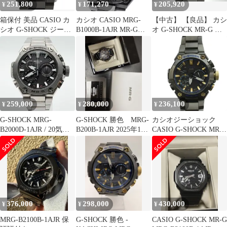
251,800
171,270
205,920
¥
¥
¥
箱保付 美品 CASIO カ
カシオ CASIO MRG-
【中古】 【良品】 カシ
シオ G-SHOCK ジーシ
B1000B-1AJR MR-G
オ G-SHOCK MR-G ブ
ョック MR-G MRG-
Bluetooth ソーラー電波
ラック MRG-B2000B-
B2000B-1AJR 勝色(かち
メンズ _938315
1A1JR チタン
いろ) チタン 電波ソー
ラー メンズ
259,000
280,000
236,100
¥
¥
¥
G-SHOCK MRG-
G-SHOCK 勝色 MRG-
カシオジーショック
B2000D-1AJR / 20気圧
B200B-1AJR 2025年12
CASIO G-SHOCK MR-G
防水
月29日
勝色 腕時計 電波ソーラ
ー チタン MRG-
B2000B-1AJR ブラック
/SS ■OS
376,000
298,000
430,000
¥
¥
¥
MRG-B2100B-1AJR 保
G-SHOCK 勝色 -
CASIO G-SHOCK MR-G