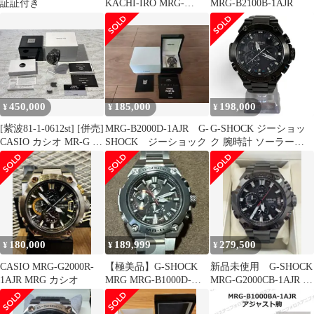
証証付き
KACHI-IRO MRG-
MRG-B2100B-1AJR
B2000B-1AJR
450,000
185,000
198,000
¥
¥
¥
[紫波81-1-0612st] [併売]
MRG-B2000D-1AJR G-
G-SHOCK ジーショッ
CASIO カシオ MR-G G-
SHOCK ジーショック
ク 腕時計 ソーラー
SHOCK Gショック 鎚
MR-G MRG-B2000B-
起 TSUIKI MRG-
1A1JR
G2000HB-1AJR ブラッ
ク チタン[中古] [メン
ズ]
180,000
189,999
279,500
¥
¥
¥
CASIO MRG-G2000R-
【極美品】G-SHOCK
新品未使用 G-SHOCK
1AJR MRG カシオ
MRG MRG-B1000D-
MRG-G2000CB-1AJR 黒
1AJR MR-G
備え Gショック