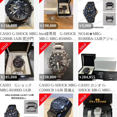
198,000
190,000
9,980
¥
¥
¥
CASIO G-SHOCK MRG-
hiro様専用 G-SHOCK
NO146★MRG-
G2000R-1AJR 毘沙門
MR-G MRG-B1000D-
B1000BA-1AJRアジャス
1AJR
ト駒10569413
185,000
230,000
204,055
¥
¥
¥
CASIO Gショック
CASIO G-SHOCK MRG-
CASIO カシオ G-
MRG‐B1000D‐1AJR
G2000CB 1AJR 黒備え
SHOCK MR-G MRG-
B2000B-1AJR 勝色 動作
品 箱 保証書 コマ付属
【中古美品】 12603R31