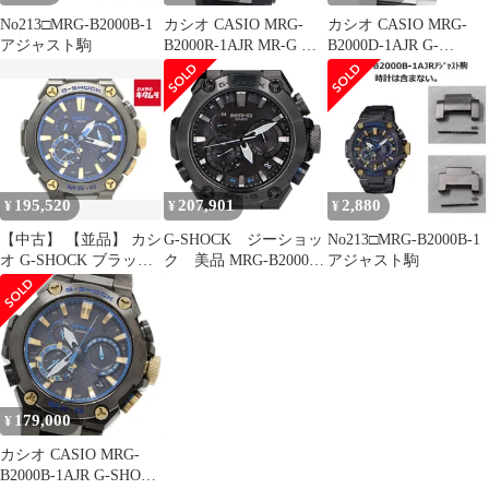
No213□MRG-B2000B-1
カシオ CASIO MRG-
カシオ CASIO MRG-
アジャスト駒
B2000R-1AJR MR-G 勝
B2000D-1AJR G-
色(かちいろ) Bluetooth
SHOCK MR-G Bluetooth
デイデイト ソーラー電
ソーラー電波 メンズ 美
波 メンズ 極美品 内箱
品 箱・保証書付き
付き_968765
_956710
195,520
207,901
2,880
¥
¥
¥
【中古】 【並品】 カシ
G-SHOCK ジーショッ
No213□MRG-B2000B-1
オ G-SHOCK ブラック
ク 美品 MRG-B2000B-
アジャスト駒
MRG-B2000B-1AJR チ
1A1JR タフソーラー電
タン
波
179,000
¥
カシオ CASIO MRG-
B2000B-1AJR G-SHOCK