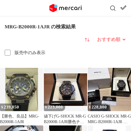
MRG-B2000R-1AJR の検索結果
並び替え
販売中のみ表示
239,850
223,000
228,000
¥
¥
¥
【勝色、良品】MRG-
値下げG-SHOCK MR-G
CASIO G-SHOCK MR-G
B2000R-1AJR
B2000R-1AJR勝色チタ
MRG-B2000R-1AJR 勝
ン美品
色