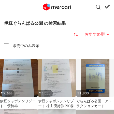
伊豆ぐらんぱる公園 の検索結果
並び替え
販売中のみ表示
7,300
3,800
1,099
¥
¥
¥
伊豆シャボテンリゾー
伊豆シャボンテンリゾ
ぐらんぱる公園 アト
ト 優待券
ート 株主優待券 200株
ラクションカード