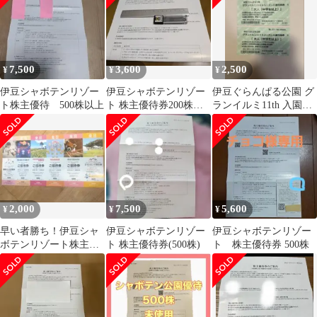
7,500
3,600
2,500
¥
¥
¥
伊豆シャボテンリゾー
伊豆シャボテンリゾー
伊豆ぐらんぱる公園 グ
ト株主優待 500株以上
ト 株主優待券200株
ランイルミ11th 入園引
2026/7/1～2027/6/30
換券 大人2枚
2,000
7,500
5,600
¥
¥
¥
早い者勝ち！伊豆シャ
伊豆シャボテンリゾー
伊豆シャボテンリゾー
ボテンリゾート株主優
ト 株主優待券(500株)
ト 株主優待券 500株
待券 全日1名ご招待券
セット