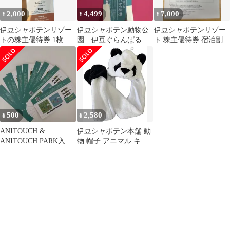
2,000
4,499
7,000
¥
¥
¥
伊豆シャボテンリゾー
伊豆シャボテン動物公
伊豆シャボテンリゾー
トの株主優待券 1枚セ
園 伊豆ぐらんぱる公
ト 株主優待券 宿泊割引
ット 有効期限2026年6
園 3公園共通 入場招
券
月30日
待券
500
2,580
¥
¥
ANITOUCH &
伊豆シャボテン本舗 動
ANITOUCH PARK入場
物 帽子 アニマル キャ
割引チケット10枚セッ
ップ 着ぐるみ ミトン付
ト全店
きマフラー 手袋 防寒
パンダ( パンダ)