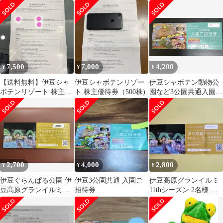
め商品
分 今週限り
ド クッキー
7,500
7,000
4,200
¥
¥
¥
【送料無料】伊豆シャ
伊豆シャボテンリゾー
伊豆シャボテン動物公
ボテンリゾート 株主優
ト 株主優待券（500株)
園など3公園共通入園ご
待券 R9.6.30ま
招待券
で 500株
2,700
4,000
2,800
¥
¥
¥
伊豆ぐらんぱる公園 伊
伊豆3公園共通 入園ご
伊豆高原グランイルミ
豆高原グランイルミ
招待券
11thシーズン 2名様 専
11thシーズン招待券
用招待券