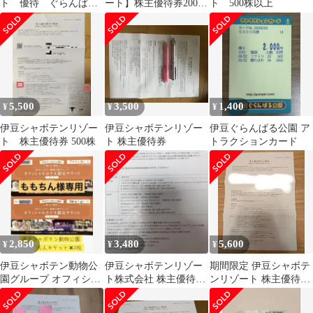
ト 優待 ぐらんぱ
ート】株主優待券200株
ト 500株以上
る グランイルミ 3万
2026/7/1～
円以上相当 割引中
5,500
3,500
1,400
¥
¥
¥
伊豆シャボテンリゾー
伊豆シャボテンリゾー
伊豆ぐらんぱる公園 ア
ト 株主優待券 500株
ト 株主優待券
トラクションカード
2,850
3,480
5,600
¥
¥
¥
伊豆シャボテン動物公
伊豆シャボテンリゾー
期間限定 伊豆シャボテ
園グループ オフィシャ
ト株式会社 株主優待券
ンリゾート 株主優待券
ルホテル限定チケット2
500株
500株以上
枚