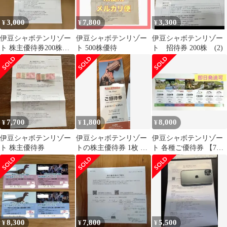
3,000
7,800
3,300
¥
¥
¥
伊豆シャボテンリゾー
伊豆シャボテンリゾー
伊豆シャボテンリゾー
ト 株主優待券200株
ト 500株優待
ト 招待券 200株 (2)
2026/7/1～2027/6/30
7,700
1,800
8,000
¥
¥
¥
伊豆シャボテンリゾー
伊豆シャボテンリゾー
伊豆シャボテンリゾー
ト 株主優待券
トの株主優待券 1枚 有
ト 各種ご優待券 【7枚
効期限2026年6月30日
入】【2027.6末まで】
8,300
7,800
5,500
¥
¥
¥