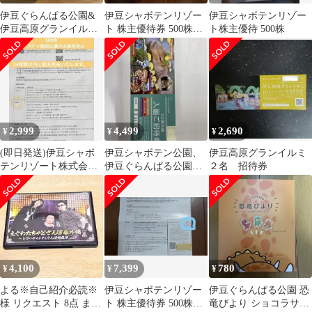
伊豆ぐらんぱる公園&
伊豆シャボテンリゾー
伊豆シャボテンリゾー
伊豆高原グランイル
ト 株主優待券 500株以
ト株主優待 500株
ミ 入園引換券 大人3
上
枚 小学生1枚
2,999
4,499
2,690
¥
¥
¥
(即日発送)伊豆シャボ
伊豆シャボテン公園、
伊豆高原グランイルミ
テンリゾート株式会社_
伊豆ぐらんぱる公園招
２名 招待券
株主優待券_500株
待券
4,100
7,399
780
¥
¥
¥
よる※自己紹介必読※
伊豆シャボテンリゾー
伊豆ぐらんぱる公園 恐
様 リクエスト 8点 まと
ト 株主優待券 500株
竜びより ショコラサン