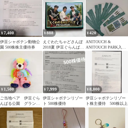
7,400
888
420
¥
¥
¥
伊豆シャボテン動物公
えぐわたちゃどさんぽ
ANITOUCH &
園 500株株主優待券
2018夏 伊豆ぐらんぱる
ANITOUCH PARK入場
公園 【DVD】
割引チケット10枚セッ
ト全店
1,500
7,999
8,000
¥
¥
¥
ご当地ベア 伊豆ぐら
伊豆シャボテンリゾー
伊豆シャボテンリゾー
んぱる公園 グランイ
ト 500株優待
ト株主優待 500株以上
ルミベア