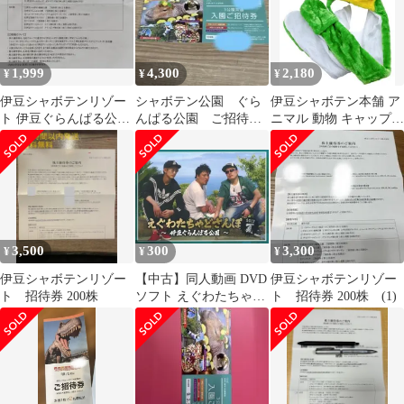
1,999
4,300
2,180
¥
¥
¥
伊豆シャボテンリゾー
シャボテン公園 ぐら
伊豆シャボテン本舗 ア
ト 伊豆ぐらんぱる公
んぱる公園 ご招待券
ニマル 動物 キャップ
園、アニタッチ招待券
3公園共通
マフラー 帽子 手袋 ミ
＋ホテル割引券
トン フード 耳付き 防
寒 カエル( カエル)
3,500
300
3,300
¥
¥
¥
伊豆シャボテンリゾー
【中古】同人動画 DVD
伊豆シャボテンリゾー
ト 招待券 200株
ソフト えぐわたちゃど
ト 招待券 200株 (1)
さんぽ 2018夏 ～伊豆ぐ
らんぱる公園～ / DQN
商会