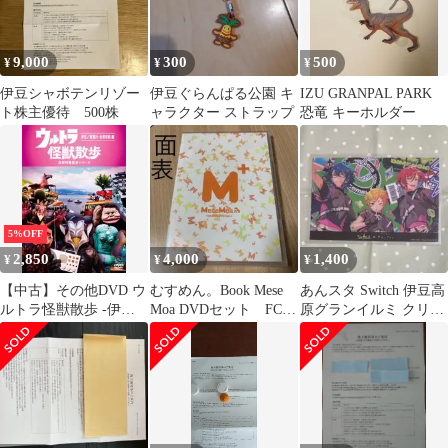
9,000
300
500
¥
¥
¥
伊豆シャボテンリゾー
伊豆ぐらんぱる公園 キ
IZU GRANPAL PARK
ト株主優待 500株
ャラクター ストラップ
恐竜 キーホルダー
5%OFF
2,850
4,000
1,400
¥
¥
¥
【中古】その他DVD ウ
むすめん。Book Mese
あんスタ Switch 伊豆高
ルトラ怪獣散歩 -伊豆 /
Moa DVDセット FC限
原グランイルミ クリア
須賀川・会津若松 編-
定
カード