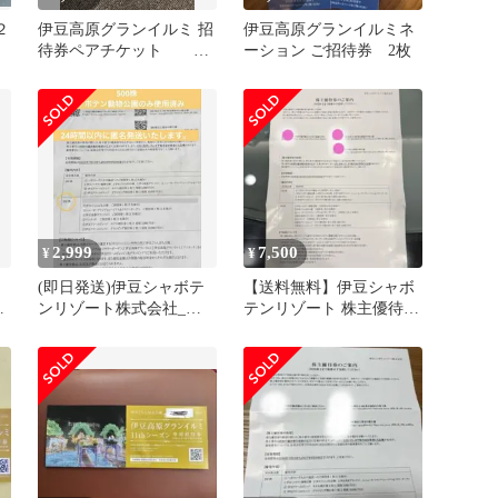
２
伊豆高原グランイルミ 招
伊豆高原グランイルミネ
待券ペアチケット 伊
ーション ご招待券 2枚
豆高原グランドイルミ
2,999
7,500
¥
¥
(即日発送)伊豆シャボテ
【送料無料】伊豆シャボ
る
ンリゾート株式会社_株
テンリゾート 株主優待
主優待券_500株
券 R9.6.30まで
500株