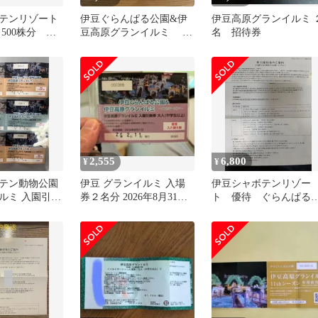
テンリゾート
伊豆ぐらんぱる公園&伊
伊豆高原グランイルミ 
500株分 今
豆高原グランイルミ 入
名 招待券
園引換券 大人3枚 小学生
1枚
2,555
6,800
¥
¥
テン動物公園
伊豆 グランイルミ 入場
伊豆シャボテンリゾー
ルミ 入園引換
券２名分 2026年8月31日
ト 優待 ぐらんぱ
ト
迄
グランイルミ 3万円以
上相当 割引中