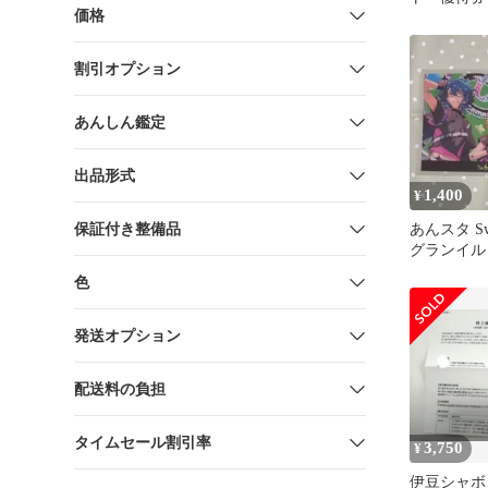
価格
割引オプション
あんしん鑑定
出品形式
1,400
¥
保証付き整備品
あんスタ Sw
グランイル
ド
色
発送オプション
配送料の負担
タイムセール割引率
3,750
¥
伊豆シャボ