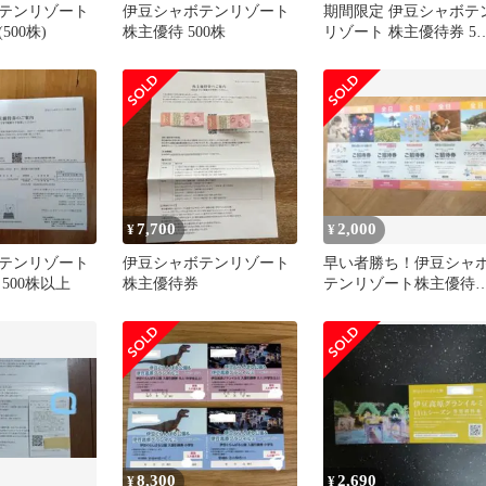
テンリゾート
伊豆シャボテンリゾート
期間限定 伊豆シャボテ
500株)
株主優待 500株
リゾート 株主優待券 50
株以上
7,700
2,000
¥
¥
テンリゾート
伊豆シャボテンリゾート
早い者勝ち！伊豆シャ
500株以上
株主優待券
テンリゾート株主優待
券 全日1名ご招待券セ
ット
8,300
2,690
¥
¥