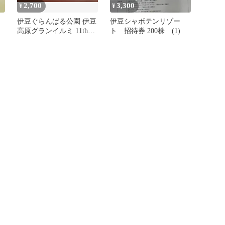
2,700
3,300
¥
¥
伊豆ぐらんぱる公園 伊豆
伊豆シャボテンリゾー
用
高原グランイルミ 11thシ
ト 招待券 200株 (1)
ーズン招待券