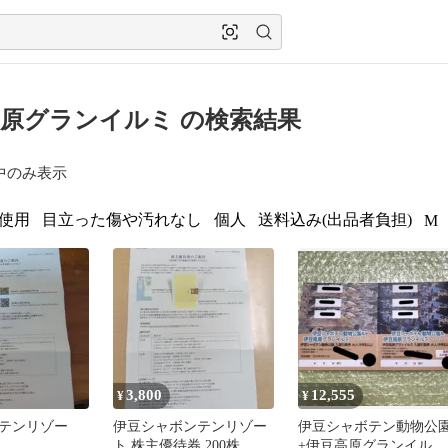
原グランイルミ の検索結果
中のみ表示
使用
目立った傷や汚れなし
個人
送料込み(出品者負担)
M
3,800
12,555
¥
¥
テンリゾー
伊豆シャボンテンリゾー
伊豆シャボテン動物公
ト 株主優待券 200株
+伊豆高原グランイルミ