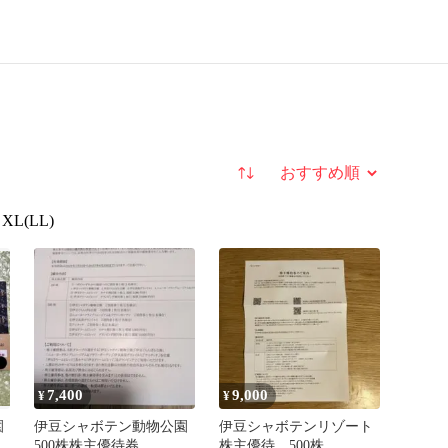
並び替え
XL(LL)
7,400
9,000
¥
¥
園
伊豆シャボテン動物公園
伊豆シャボテンリゾート
500株株主優待券
株主優待 500株