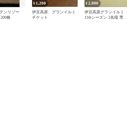
1,200
2,800
¥
¥
テンリゾー
伊豆高原 グランイルミ
伊豆高原グランイルミ
200株
チケット
11thシーズン 2名様 専
招待券