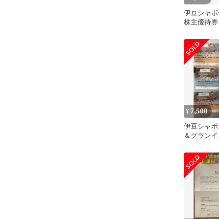
伊豆シャボ
株主優待券 
週限り
7,500
¥
伊豆シャボ
＆グランイ
券 3枚セッ