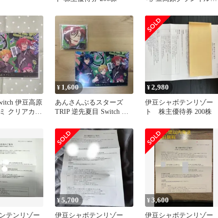
入園引換券 前売り券
1,600
2,980
¥
¥
itch 伊豆高原
あんさんぶるスターズ
伊豆シャボテンリゾー
ミ クリアカー
TRIP 逆先夏目 Switch 缶
ト 株主優待券 200株
バッジ カード
5,700
3,600
¥
¥
ンテンリゾー
伊豆シャボテンリゾー
伊豆シャボテンリゾー