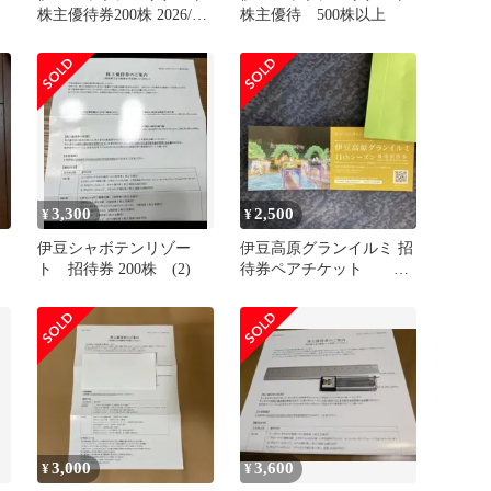
株主優待券200株 2026/7/1
株主優待 500株以上
～2027/6/30
3,300
2,500
¥
¥
伊豆シャボテンリゾー
伊豆高原グランイルミ 招
ト 招待券 200株 (2)
待券ペアチケット 伊
豆高原グランドイルミ
3,000
3,600
¥
¥