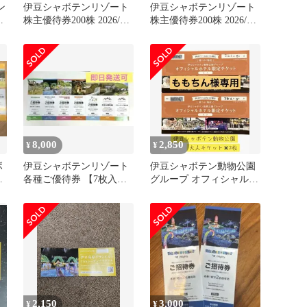
ン
伊豆シャボテンリゾート
伊豆シャボテンリゾート
0
株主優待券200株 2026/7/1
株主優待券200株 2026/7/1
～2027/6/30
～2027/6/30
8,000
2,850
¥
¥
ボ
伊豆シャボテンリゾート
伊豆シャボテン動物公園
各種ご優待券 【7枚入】
グループ オフィシャルホ
【2027.6末まで】
テル限定チケット2枚
2,150
3,000
¥
¥