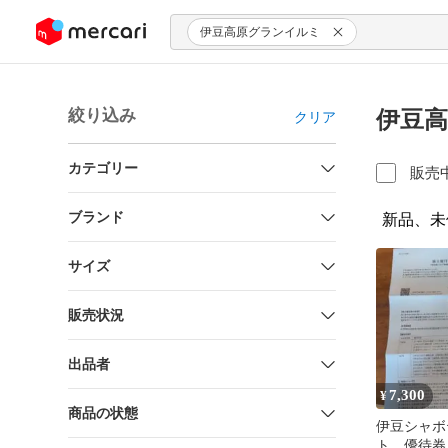
ンツにスキップ
伊豆高原グランイルミ
絞り込み
伊豆高
クリア
カテゴリー
販売
ブランド
新品、未
サイズ
販売状況
出品者
7,300
¥
商品の状態
伊豆シャボ
ト 優待券