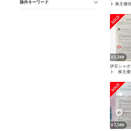
除外キーワード
ト 株主優待
2027/6/30
5,500
¥
伊豆シャボ
ト 株主優待
7,500
¥