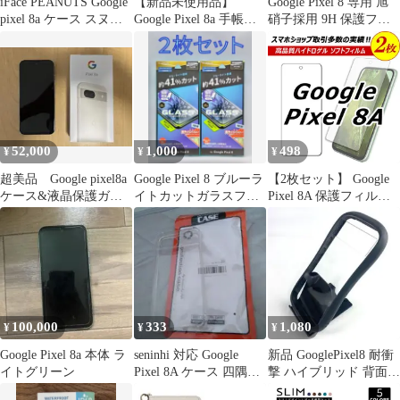
iFace PEANUTS Google
【新品未使用品】
Google Pixel 8 専用 旭
pixel 8a ケース スヌー
Google Pixel 8a 手帳型
硝子採用 9H 保護フィ
ピー
ケース FeeY グリーン
ルム
52,000
1,000
498
¥
¥
¥
超美品 Google pixel8a
Google Pixel 8 ブルーラ
【2枚セット】 Google
ケース&液晶保護ガラ
イトカットガラスフィ
Pixel 8A 保護フィルム
ス付き
ルム・黒フレーム2枚組
グーグルピクセル8A ハ
イドロゲル フィルム
google pixel8A
100,000
333
1,080
¥
¥
¥
Google Pixel 8a 本体 ラ
seninhi 対応 Google
新品 GooglePixel8 耐衝
イトグリーン
Pixel 8A ケース 四隅强
撃 ハイブリッド 背面ク
化保護
リア ダークグレー