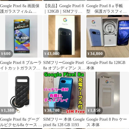
Google Pixel 8a 画面保
【良品】Google Pixel 8
Google Pixel 8 a 手帳
護ガラスフィルム
｜128GB｜SIMフリー
型 保護ガラスフィル
ELECOM
版
ム付きスマホケース
600
43,000
34,800
¥
¥
¥
Google Pixel 8 ブルーラ
SIMフリーGoogle Pixel
Google Pixel 8a 128GB
イトカットガラスフィ
8a オブシディアン スマ
本体
ルム・黒フレーム付き
ホ Google
1,380
38,700
1,850
¥
¥
¥
Google Pixel 8a グーグ
SIMフリー 本体 Google
Google Pixel 8 Pro ケー
ルピクセル8a ケース カ
pixel 8a 128 GB 1193
ス 本体