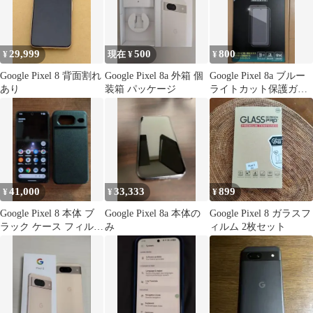
29,999
500
800
¥
現在 ¥
¥
Google Pixel 8 背面割れ
Google Pixel 8a 外箱 個
Google Pixel 8a ブルー
あり
装箱 パッケージ
ライトカット保護ガラ
ス
41,000
33,333
899
¥
¥
¥
Google Pixel 8 本体 ブ
Google Pixel 8a 本体の
Google Pixel 8 ガラスフ
ラック ケース フィルム
み
ィルム 2枚セット
付