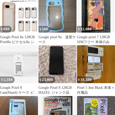
699
500
32,000
¥
¥
¥
Google Pixel 8a 128GB
Google pixel 8a 波形ケ
Google pixel 7 128GB
Pixel8a ピクセル8a シン
ース
SIMフリー 本体のみ
プル サイドメッキ加工
残債なし
TPU クリア 耐衝撃 衝
撃吸収 ケース カバー
保護ケース 保護カバー
TPU クリアケース スマ
ホケース
2,184
23,800
18,500
¥
¥
¥
Google Pixel 8
Google Pixel 8 128GB
Pixel 5 Just Black 本体＋
Case(Hazel) ケース ピク
HAZEL ジャンク品
付属品
セル /360