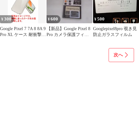
300
600
500
¥
¥
¥
Google Pixel 7 7A 8 8A 9
【新品】Google Pixel 8
Googlepixel8pro 覗き見
Pro XL ケース 耐衝撃
Pro カメラ保護フィル
防止ガラスフィルム
透明ケース GooglePixel
ム
TPU ソフト 透明 カバ
ー スマホケース 透明カ
次へ
バー バンパーケース ク
リアバックカバー クリ
アケース 携帯ケース 衝
撃吸収 ワイヤレス充電