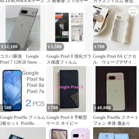
8a ZEROSHOCKケース
ス 耐衝撃 スマホケース
ガラスフィルム 硬度9H
ピクセル 8
保護フィルム 液晶画面
保護
32,100
3,500
700
¥
¥
¥
コスパ最強 Google
Google Pixel 8 強化ガラ
Google Pixel 8A ピクセ
Pixel 7 128GB Snow
ス保護フィルム
ル ウェーブデザイン
SIMフリー
うねうね ホワイト
500
700
40,000
¥
¥
¥
Google Pixel9a フィルム
Google Pixel 8 手帳型
Google Pixel8a スマート
2枚セット Pixel8a
ケース ネイビー
フォン 本体 傷あり
Pixel7a 保護フィルム 透
明 ピクセル9a ガラスフ