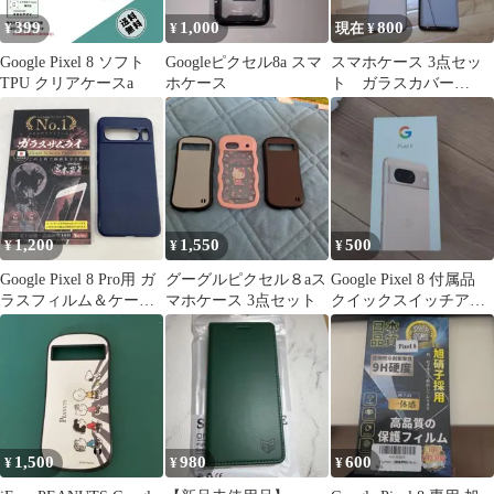
399
1,000
800
¥
¥
現在 ¥
Google Pixel 8 ソフト
Googleピクセル8a スマ
スマホケース 3点セッ
TPU クリアケースa
ホケース
ト ガラスカバー
Pixel8用
1,200
1,550
500
¥
¥
¥
Google Pixel 8 Pro用 ガ
グーグルピクセル８aス
Google Pixel 8 付属品
ラスフィルム＆ケース
マホケース 3点セット
クイックスイッチアダ
セット
プター ケーブル
1,500
980
600
¥
¥
¥