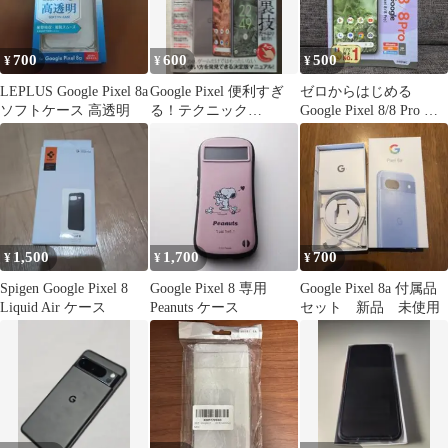
700
600
500
¥
¥
¥
LEPLUS Google Pixel 8a
Google Pixel 便利すぎ
ゼロからはじめる
ソフトケース 高透明
る！テクニック
Google Pixel 8/8 Pro ス
（Pixel6〜8対応）
マートガイド
1,500
1,700
700
¥
¥
¥
Spigen Google Pixel 8
Google Pixel 8 専用
Google Pixel 8a 付属品
Liquid Air ケース
Peanuts ケース
セット 新品 未使用