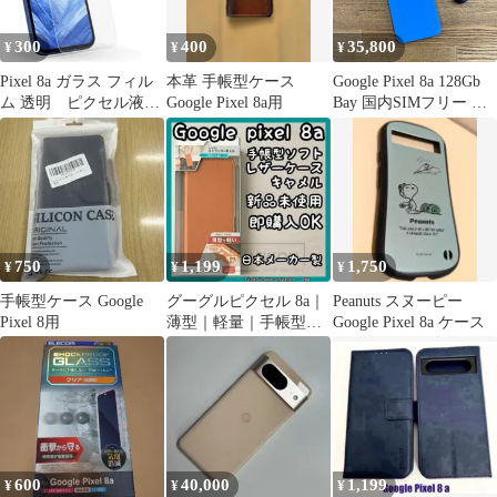
300
400
35,800
¥
¥
¥
Pixel 8a ガラス フィル
本革 手帳型ケース
Google Pixel 8a 128Gb
ム 透明 ピクセル液晶
Google Pixel 8a用
Bay 国内SIMフリー 送
保護 画面
料無料
750
1,199
1,750
¥
¥
¥
手帳型ケース Google
グーグルピクセル 8a｜
Peanuts スヌーピー
Pixel 8用
薄型｜軽量｜手帳型｜
Google Pixel 8a ケース
マグネット付｜上質レ
ザーケース★
600
40,000
1,199
¥
¥
¥