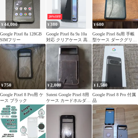
20%OFF
44,000
380
600
¥
¥
¥
Google Pixel 8a 128GB
Google Pixel 8a 9a 10a
Google Pixel 8a用 手帳
SIMフリー
対応 クリアケース 高透
型ケース ダークグリー
明 TPU素材 耐衝撃 薄
ン Pixel8a
型
750
2,000
1,580
¥
¥
¥
Google Pixel 8 Pro用 ケ
Suteni Google Pixel 8用
Google Pixel 8 Pro 付属
ース ブラック
ケース カードホルダー
品
付 ブラック