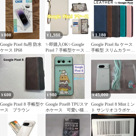
800
1,980
1,180
¥
¥
¥
Google Pixel 8a用 防水
✨即購入OK✨Google
Google Pixel 8a ケース
ケース IP68
Pixel 7 手帳型ケース カ
手帳型 スリムカラー
ード収納 ベージュ
Pixel8a ケース Google
Pixel8a スマホケース ベ
ルト無し グーグルピク
セル8a 手帳 カバー マ
グネット レザー Google
Pixel 8a
600
980
45,000
¥
¥
¥
Google Pixel 8 手帳型ケ
Google Pixel8 TPUスマ
Google Pixel 8 Mintミン
ース ブラウン
ホケース 可愛い猫ち
ト サンリオコラボケー
ゃん
ス・ストラップ