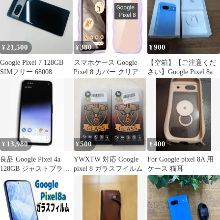
ィルム ピクセル8a 送料
無料
21,500
380
900
¥
¥
¥
Google Pixel 7 128GB
スマホケース Google
【空箱】【ご注意くだ
SIMフリー 68008
Pixel 8 カバー クリア
さい】Google Pixel 8a
パープル ワイヤレス
外箱
13,980
500
400
¥
¥
¥
良品 Google Pixel 4a
YWXTW 対応 Google
For Google pixel 8A 用
128GB ジャストブラッ
pixel 8 ガラスフイルム
ケース 猫耳
ク SIMフリー