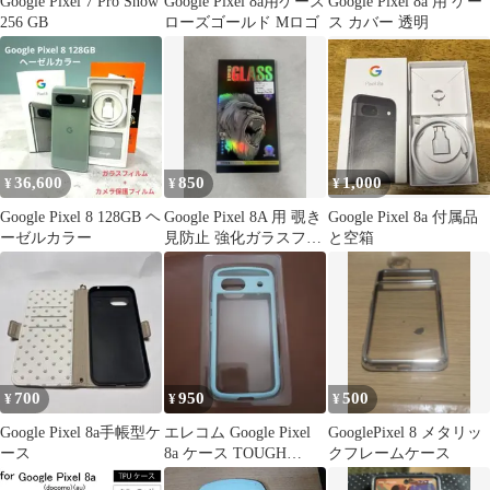
Google Pixel 7 Pro Snow
Google Pixel 8a用ケース
Google Pixel 8a 用 ケー
256 GB
ローズゴールド Mロゴ
ス カバー 透明
36,600
850
1,000
¥
¥
¥
Google Pixel 8 128GB ヘ
Google Pixel 8A 用 覗き
Google Pixel 8a 付属品
ーゼルカラー
見防止 強化ガラスフィ
と空箱
ルム 郵便特別価格
700
950
500
¥
¥
¥
Google Pixel 8a手帳型ケ
エレコム Google Pixel
GooglePixel 8 メタリッ
ース
8a ケース TOUGH
クフレームケース
SLIM