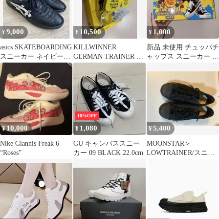
9,000
10,500
1,000
¥
¥
¥
asics SKATEBOARDING
KILLWINNER
新品 未使用 チュッパチ
スニーカー ネイビー
GERMAN TRAINER ス
ャップス スニーカー 黒
27.5㎝
ニーカー イエロー
26cm
10%OFF
10,000
1,080
5,400
¥
¥
¥
Nike Giannis Freak 6
GU キャンバススニー
MOONSTAR＞
“Roses”
カー 09 BLACK 22.0cm
LOWTRAINER/スニー
カー BLACK 28センチ