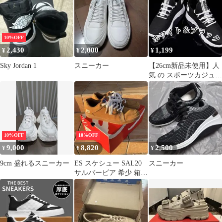
10%OFF
2,430
2,000
1,199
¥
¥
¥
Sky Jordan 1
スニーカー
【26cm新品未使用】人
気 の スポーツカジュア
ル スタイリッシュ スニ
ーカー
10%OFF
10%OFF
9,000
8,820
2,500
¥
¥
¥
9cm 盛れるスニーカー
ES スケシュー SAL20
スニーカー
サルバービア 希少 箱付
き ブラウン