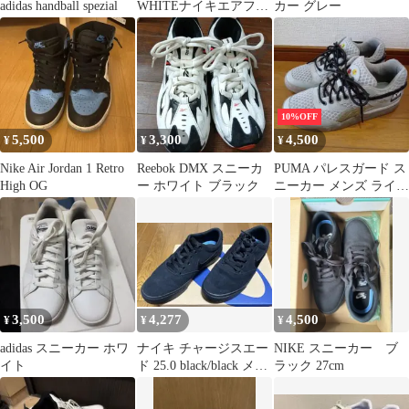
adidas handball spezial
WHITEナイキエアフォ
カー グレー
ース
10%OFF
5,500
3,300
4,500
¥
¥
¥
Nike Air Jordan 1 Retro
Reebok DMX スニーカ
PUMA パレスガード ス
High OG
ー ホワイト ブラック
ニーカー メンズ ライト
グレー
3,500
4,277
4,500
¥
¥
¥
adidas スニーカー ホワ
ナイキ チャージスエー
NIKE スニーカー ブ
イト
ド 25.0 black/black メン
ラック 27cm
ズ