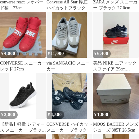
converse react レオパー
Converse All Star 厚底
ZARA メンズ スニーカ
ド柄 27cm
ハイカットブラックス
ー ブラック 27.0cm
ニーカー 27cm
4,000
11,000
6,400
¥
¥
¥
CONVERSE スニーカー
via SANGACIO スニー
美品 NIKE エアマック
レッド 27cm
カー
スファイア 29cm
IF2621-001
2,000
4,500
1,800
¥
¥
¥
【新品】軽量 レディー
CONVERSE ハイカット
MOOS BACHER メンズ
ス スニーカー ブラッ
スニーカー ブラック
シューズ 385T 26.5cm
ク/グレー