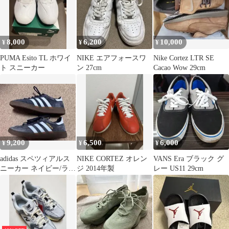
8,000
6,200
10,000
¥
¥
¥
PUMA Esito TL ホワイ
NIKE エアフォースワ
Nike Cortez LTR SE
ト スニーカー
ン 27cm
Cacao Wow 29cm
9,200
6,500
6,000
¥
¥
¥
adidas スペツィアルス
NIKE CORTEZ オレン
VANS Era ブラック グ
ニーカー ネイビー/ライ
ジ 2014年製
レー US11 29cm
トブルー