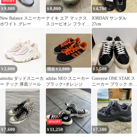
10%OFF
9,000
8,800
4,700
¥
¥
¥
New Balance スニーカー
ナイキ エア マックス
JORDAN サンダル
ホワイト グレー
スコーピオン フライニ
27cm
ット
2,000
2,000
5,500
¥
現在 ¥
¥
aimoha ダッドスニーカ
adidas NEO スニーカー
Converse ONE STAR ス
ー テック 厚底ソール
ブラック×オレンジ
ニーカー ブラック ホワ
イト
10%OFF
7,600
11,250
7,500
¥
¥
¥