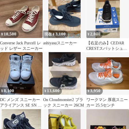
10,500
3,100
2,000
¥
現在 ¥
¥
Converse Jack Purcell レ
ashiyasuスニーカー
【右足のみ】CEDAR
ッド レザー スニーカー
CRESTスパットシュー
ズ CC-60850 26.0㌢
8,100
13,600
3,950
¥
¥
¥
DC メンズ スニーカー
On Cloudmonster2 ブラ
ワークマン 厚底スニー
アライアンス SE SN キ
ック スニーカー 26CM
カー 25.5センチ
ルティング ビッグロゴ