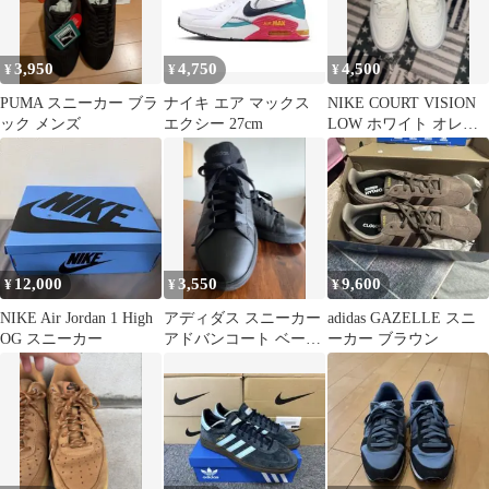
3,950
4,750
4,500
¥
¥
¥
PUMA スニーカー ブラ
ナイキ エア マックス
NIKE COURT VISION
ック メンズ
エクシー 27cm
LOW ホワイト オレン
ジ 値下げ交渉可能
12,000
3,550
9,600
¥
¥
¥
NIKE Air Jordan 1 High
アディダス スニーカー
adidas GAZELLE スニ
OG スニーカー
アドバンコート ベース
ーカー ブラウン
2.0 ブラック 27.5cm