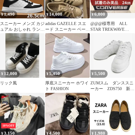
1,490
14,000
6,000
¥
¥
¥
スニーカー メンズ カジ
adidas GAZELLE スエ
@@@様専用 ALL
ュアル おしゃれ ランニ
ード スニーカー ベージ
STAR TREKWAVE
ング ウォーキング 通気
ュ
SANDAL 24.0㎝
性
12,000
5,450
5,500
¥
¥
¥
リック風
厚底スニーカー ホワイ
ZUMスム ダンススニ
ト FASHION
ーカー ZDS750 新
品・未使用 25cm
10%OFF
3,150
4,500
1,980
¥
¥
¥