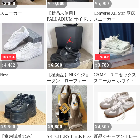
2,000
10,000
5,000
¥
¥
¥
スニーカー
【新品未使用】
Converse All Star 厚底
PALLADIUM サイドジ
スニーカー
ップ付ハイカットスニ
ーカー
10%OFF
10%OFF
4,482
6,500
3,780
¥
¥
¥
New
【極美品】NIKE ジョ
CAMEL ユニセックス
ーダン ローファー
スニーカー ホワイト グ
25cm
レー
9,500
9,800
4,500
¥
¥
¥
【室内試着のみ】
SKECHERS Hands Free
新品ジャーマントレー