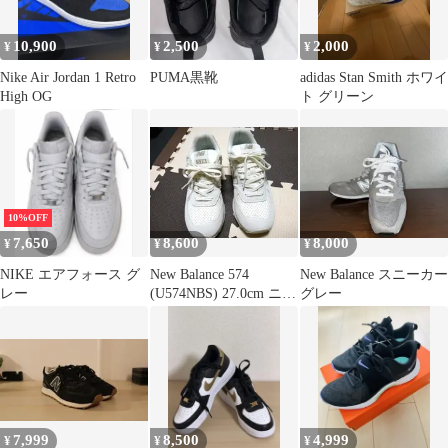
10,900
2,500
2,000
¥
¥
¥
Nike Air Jordan 1 Retro
PUMA黒靴
adidas Stan Smith ホワイ
High OG
ト グリーン
10%OFF
7,650
8,600
8,000
¥
¥
¥
NIKE エアフォース グ
New Balance 574
New Balance スニーカー
レー
(U574NBS) 27.0cm ニュ
グレー
ーバランス
7,999
8,500
4,999
¥
¥
¥