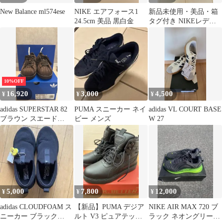
New Balance ml574ese
NIKE エアフォース1
新品未使用・美品・箱
24.5cm 美品 黒白金
タグ付き NIKEレディ
ーススニーカー 24cmナ
イキ 靴
10%OFF
16,920
3,000
4,500
¥
¥
¥
adidas SUPERSTAR 82
PUMA スニーカー ネイ
adidas VL COURT BASE
ブラウン スエード
ビー メンズ
W 27
27cm
5,000
7,800
12,000
¥
¥
¥
adidas CLOUDFOAM ス
【新品】PUMA デジア
NIKE AIR MAX 720 ブ
ニーカー ブラック
ルト V3 ピュアテック
ラック ネオングリーン