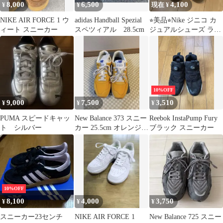
8,000
6,500
4,100
¥
¥
現在 ¥
NIKE AIR FORCE 1 ウ
adidas Handball Spezial
⭐︎美品⭐︎Nike ジニコ カ
ィート スニーカー
スペツィアル 28.5cm
ジュアルシューズ ラン
ニングシューズ 26.5cm
10%OFF
9,000
7,500
3,510
¥
¥
¥
PUMA スピードキャッ
New Balance 373 スニー
Reebok InstaPump Fury
ト シルバー
カー 25.5cm オレンジイ
ブラック スニーカー
エロー
10%OFF
8,100
4,000
3,750
¥
¥
¥
スニーカー23センチ
NIKE AIR FORCE 1
New Balance 725 スニー