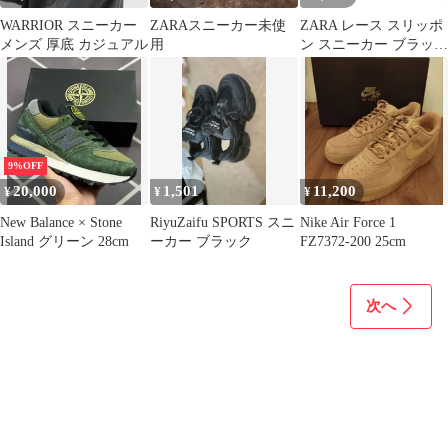
WARRIOR スニーカー
ZARAスニーカー未使
ZARA レース スリッポ
メンズ 厚底 カジュアル
用
ン スニーカー ブラック
36 23cm
9%OFF
20,000
1,501
11,200
¥
¥
¥
New Balance × Stone
RiyuZaifu SPORTS スニ
Nike Air Force 1
Island グリーン 28cm
ーカー ブラック
FZ7372-200 25cm
次へ