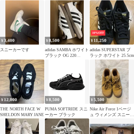
25.0cm
ス スニーカー［箱あ
スニーカー
り］
10%OFF
3,400
8,500
11,250
¥
¥
¥
スニーカーです
adidas SAMBA ホワイト
adidas SUPERSTAR ブ
ブラック OG 220
ラック ホワイト 25.5cm
B75806
12,000
8,500
5,500
¥
¥
¥
THE NORTH FACE W
PUMA SOFTRIDE スニ
Nike Air Force 1ベージ
SHELDON MARY JANE
ーカー ブラック
ュ ウィメンズ スニーカ
ー