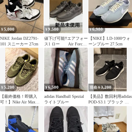
5,000
9,500
6,980
¥
¥
¥
NIKE Jordan DZ2791-
値下げ可能‼️エアフォー
【NIKE】LD-1000ウォ
101 スニーカー 27cm
ス1 ロー Air Force 1
ーンブルー 27.5cm
27.5cm
5,200
6,500
3,200
¥
¥
現在 ¥
【最終価格！即購入
adidas Handball Spezial
【美品】数回利用adidas
可！】Nike Air Max
ライトブルー
POD-S3.1 ブラック ス
Verse 27.5cm
ニーカーランニング