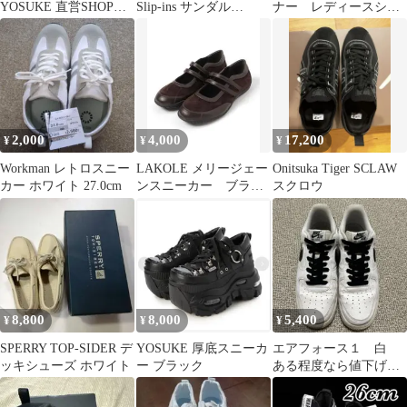
YOSUKE 直営SHOP限
Slip-ins サンダル
ナー レディースシュ
定厚底スニーカー ブラ
22.5cm
ーズ 22.5cm 白•グレ
ック
ー 箱無し
2,000
4,000
17,200
¥
¥
¥
Workman レトロスニー
LAKOLE メリージェー
Onitsuka Tiger SCLAW
カー ホワイト 27.0cm
ンスニーカー ブラウ
スクロウ
ン
8,800
8,000
5,400
¥
¥
¥
SPERRY TOP-SIDER デ
YOSUKE 厚底スニーカ
エアフォース１ 白
ッキシューズ ホワイト
ー ブラック
ある程度なら値下げ可
能です