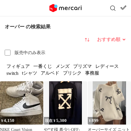
オーバー の検索結果
並び替え
販売中のみ表示
フィギュア
一番くじ
メンズ
プリズマ
レディース
tシャツ
アルベド
プリシク
事務服
switch
4,150
5,300
899
¥
現在 ¥
¥
NIKE Court Vision
や*す様 希少✨OFF-
オーバーサイズ ニット