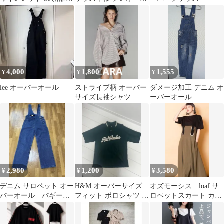
ロンT オーバーサイズ
ー幾何学模様マルチカ
この秋に
ラー9号レディース
4,000
1,800
1,555
¥
¥
¥
lee オーバーオール
ストライプ柄 オーバー
ダメージ加工 デニム オ
サイズ長袖シャツ
ーバーオール
2,980
1,200
3,580
¥
¥
¥
デニム サロペット オー
H&M オーバーサイズ
オズモーシス loaf サ
バーオール バギー
フィット ポロシャツ S
ロペットスカート カー
S-Mサイズ
サイズ
キ