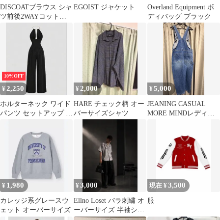
DISCOATブラウス シャ
EGOIST ジャケット
Overland Equipment ボ
ツ前後2WAYコットン
ディバッグ ブラック
シアーフリルフレンチ
ブラック
10%OFF
2,250
2,000
5,000
¥
¥
¥
ホルターネック ワイド
HARE チェック柄 オー
JEANING CASUAL
パンツ セットアップ ブ
バーサイズシャツ
MORE MINDレディー
ラック
ス デニムオーバーオー
ル
1,980
3,000
3,500
¥
¥
現在 ¥
カレッジ系グレースウ
Ellno Loset バラ刺繍 オ
服
ェット オーバーサイズ
ーバーサイズ 半袖シャ
ツ 夏服 モード系