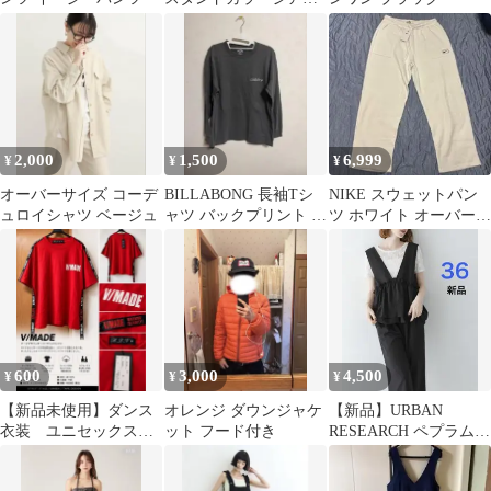
オーバーシャツ
2,000
1,500
6,999
¥
¥
¥
オーバーサイズ コーデ
BILLABONG 長袖Tシ
NIKE スウェットパン
ュロイシャツ ベージュ
ャツ バックプリント グ
ツ ホワイト オーバーサ
レー
イズ
600
3,000
4,500
¥
¥
¥
【新品未使用】ダンス
オレンジ ダウンジャケ
【新品】URBAN
衣装 ユニセックスオ
ット フード付き
RESEARCH ペプラムフ
ーバーサイズTシャツ
リルアソートオールイ
ロゴテープ レッド
ンワン