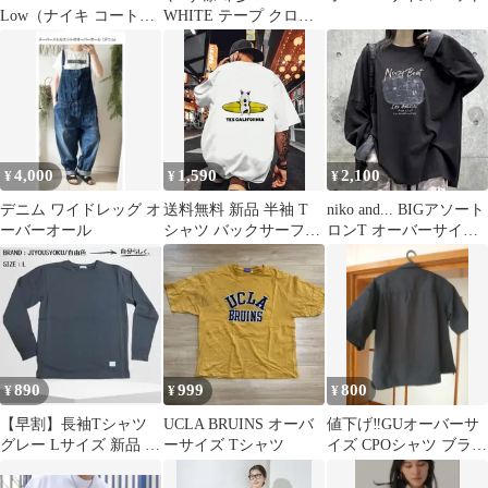
Low（ナイキ コートビ
WHITE テープ クロス
ジョン ロー）
アロー オーバーサイズ
Tシャ
4,000
1,590
2,100
¥
¥
¥
デニム ワイドレッグ オ
送料無料 新品 半袖 T
niko and... BIGアソート
ーバーオール
シャツ バックサーフボ
ロンT オーバーサイズ
ードに乗るフレンチブ
黒 フリーサイズ
ルドッグイラスト TES
CALIFORNIA ロゴプリ
ント ホワイト オーバー
サイズ メンズ レディー
ス ユニセックス カジュ
アル
890
999
800
¥
¥
¥
【早割】長袖Tシャツ
UCLA BRUINS オーバ
値下げ‼️GUオーバーサ
グレー Lサイズ 新品 ロ
ーサイズ Tシャツ
イズ CPOシャツ ブラッ
ンT オーバーサイズ こ
クダブルポケット
の秋に