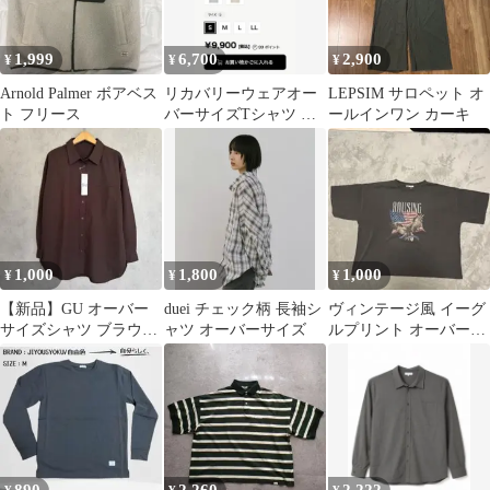
1,999
6,700
2,900
¥
¥
¥
Arnold Palmer ボアベス
リカバリーウェアオー
LEPSIM サロペット オ
ト フリース
バーサイズTシャツ ブ
ールインワン カーキ
ラック S
1,000
1,800
1,000
¥
¥
¥
【新品】GU オーバー
duei チェック柄 長袖シ
ヴィンテージ風 イーグ
サイズシャツ ブラウン
ャツ オーバーサイズ
ルプリント オーバーサ
S サイズ
イズTシャツ 半袖 チャ
コールグレー