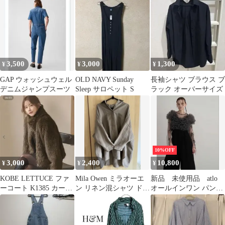
3,500
3,000
1,300
¥
¥
¥
GAP ウォッシュウェル
OLD NAVY Sunday
長袖シャツ ブラウス ブ
デニムジャンプスーツ
Sleep サロペット S
ラック オーバーサイズ
10%OFF
3,000
2,400
10,800
¥
¥
¥
KOBE LETTUCE ファ
Mila Owen ミラオーエ
新品 未使用品 atlo
ーコート K1385 カーキ
ン リネン混シャツ ドル
オールインワン パンツ
M
マンオーバーサイズ
ドレス シアートップス