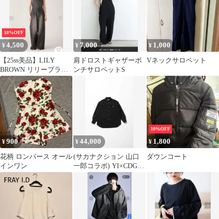
10%OFF
4,500
7,000
1,000
¥
¥
¥
【25ss美品】LILY
肩ドロストギャザーポ
Vネックサロペット
BROWN リリーブラウ
ンチサロペットS
ン デニムベアオールイ
ンワン
10%OFF
900
44,000
1,800
¥
¥
¥
花柄 ロンパース オール
(サカナクション 山口
ダウンコート
インワン
一郎コラボ) YI×CDG オ
ーバーサイズドシャツ