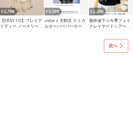
2,700
3,500
2,200
¥
¥
¥
【FRAY I.D】フレイア
welise x 犬飼京 ケミカ
最終値下☆今季フェイ
イディー ノースリーブ
ルオーバーパーカー
クレイヤードシアース
フレアブラウス
ラブ刺繍オーバーTee
次へ