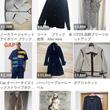
付き
グレー 36
1,500
2,000
3,800
¥
¥
¥
ノーカラージャケット
コート ブラック 未
GYDA 花柄プリーツセ
アイボリー ブラックト
使用 Aller mien
ットアップ
リミング
2,300
15,000
2,000
¥
¥
¥
Gap オーバーサイズミ
バーバリーブルーレー
ボアジャケット
ックストライプボクシ
ベル
ーポロシャツ Lサイ
ズ