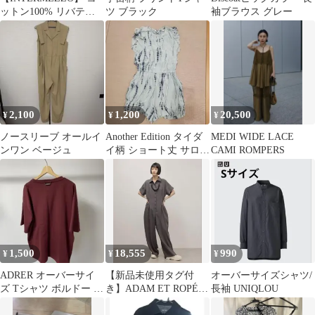
ットン100% リバティ
ツ ブラック
袖ブラウス グレー
プリントオーバーシャ
ツ
2,100
1,200
20,500
¥
¥
¥
ノースリーブ オールイ
Another Edition タイダ
MEDI WIDE LACE
ンワン ベージュ
イ柄 ショート丈 サロペ
CAMI ROMPERS
ット
1,500
18,555
990
¥
¥
¥
ADRER オーバーサイ
【新品未使用タグ付
オーバーサイズシャツ/
ズ Tシャツ ボルドー M
き】ADAM ET ROPÉ
長袖 UNIQLOU
サイズ メタルプレート
シャツオールインワン