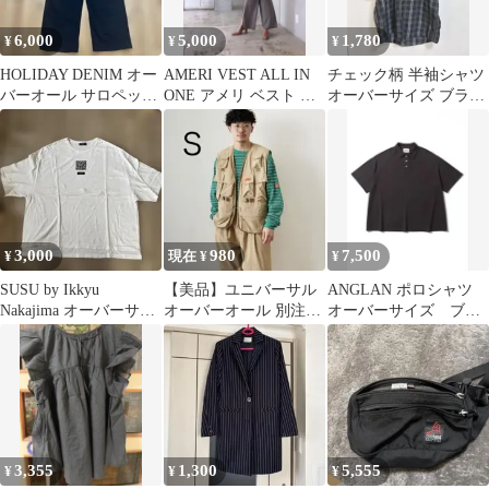
6,000
5,000
1,780
¥
¥
¥
HOLIDAY DENIM オー
AMERI VEST ALL IN
チェック柄 半袖シャツ
バーオール サロペット
ONE アメリ ベスト オ
オーバーサイズ ブラッ
黒ホリデイスウェット
ールインワン
ク
3,000
980
7,500
¥
現在 ¥
¥
SUSU by Ikkyu
【美品】ユニバーサル
ANGLAN ポロシャツ
Nakajima オーバーサイ
オーバーオール 別注
オーバーサイズ ブラ
ズTシャツ
MAKINO U2313404IN
ウン
3,355
1,300
5,555
¥
¥
¥