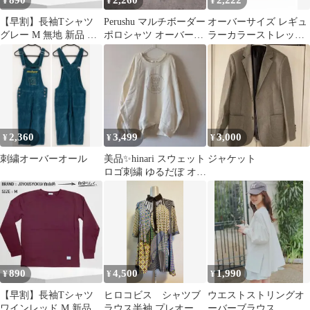
890
2,260
2,222
¥
¥
¥
【早割】長袖Tシャツ
Perushu マルチボーダー
オーバーサイズ レギュ
グレー M 無地 新品 ロ
ポロシャツ オーバーサ
ラーカラーストレッチ
ンT オーバーサイズ こ
イズ
長袖シャツ
の秋に
2,360
3,499
3,000
¥
¥
¥
刺繍オーバーオール
美品✨️hinari スウェット
ジャケット
ロゴ刺繍 ゆるだぼ オー
バーサイズ ナチュラル
890
4,500
1,990
¥
¥
¥
【早割】長袖Tシャツ
ヒロコビス シャツブ
ウエストストリングオ
ワインレッド M 新品
ラウス半袖 プレオーバ
ーバーブラウス