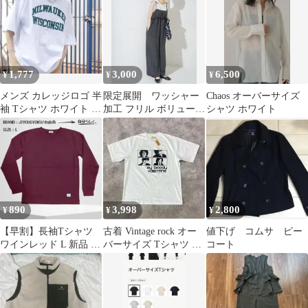
1,777
3,000
6,500
¥
¥
¥
メンズ カレッジロゴ 半
限定展開 ワッシャー
Chaos オーバーサイズ
袖 Tシャツ ホワイト セ
加工 フリル ボリューム
シャツ ホワイト
ット
サロペット
890
3,998
2,800
¥
¥
¥
【早割】長袖Tシャツ
古着 Vintage rock オー
値下げ コムサ ピー
ワインレッド L 新品 ロ
バーサイズ Tシャツ ホ
コート
ンT オーバーサイズ こ
ワイト M
の秋に