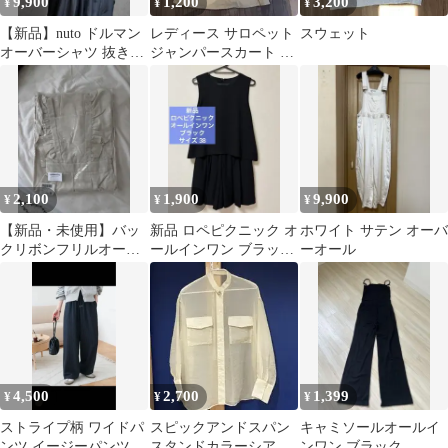
9,900
1,200
3,200
¥
¥
¥
【新品】nuto ドルマン
レディース サロペット
スウェット
オーバーシャツ 抜き襟
ジャンパースカート ア
ユニセックス モード 黒
イボリー
2,100
1,900
9,900
¥
¥
¥
【新品・未使用】バッ
新品 ロペピクニック オ
ホワイト サテン オーバ
クリボンフリルオール
ールインワン ブラック
ーオール
インワン
シンプル ノースリーブ
ミニ
4,500
2,700
1,399
¥
¥
¥
ストライプ柄 ワイドパ
スピックアンドスパン
キャミソールオールイ
ンツ イージーパンツ
スタンドカラーシアー
ンワン ブラック