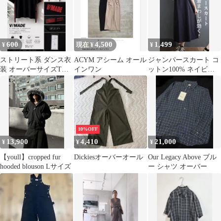
600
4,500
1,499
¥
現在 ¥
¥
ストリート系 ダンス衣
ACYM アシーム オール
ジャンパースカート コ
装 オーバーサイズTシ
インワン
ットン100% ネイビー
ャツ テープデザイン ユ
Vネック ジャンスカ
ニセックス
10%OFF
13,900
4,410
21,000
¥
¥
¥
【youll】cropped fur
Dickiesオーバーオール
Our Legacy Above ブル
hooded blouson Lサイズ
ー シャツ オーバー