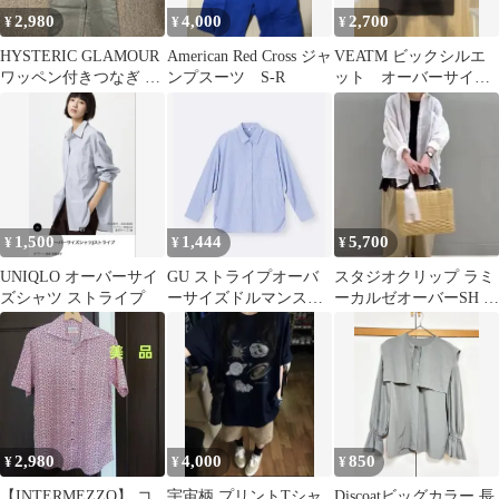
2,980
4,000
2,700
¥
¥
¥
HYSTERIC GLAMOUR
American Red Cross ジャ
VEATM ビックシルエ
ワッペン付きつなぎ オ
ンプスーツ S-R
ット オーバーサイ
ーバーオール
ズ シャツ Lサイズ
1,500
1,444
5,700
¥
¥
¥
UNIQLO オーバーサイ
GU ストライプオーバ
スタジオクリップ ラミ
ズシャツ ストライプ
ーサイズドルマンスリ
ーカルゼオーバーSH ホ
ーブシャツ
ワイト F
2,980
4,000
850
¥
¥
¥
【INTERMEZZO】 コ
宇宙柄 プリントTシャ
Discoatビッグカラー 長