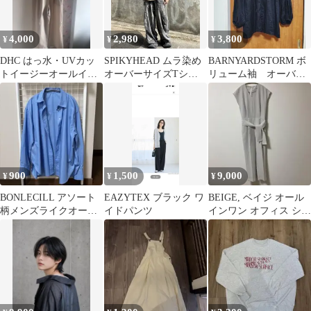
4,000
2,980
3,800
¥
¥
¥
DHC はっ水・UVカッ
SPIKYHEAD ムラ染め
BARNYARDSTORM ボ
トイージーオールイン
オーバーサイズTシャ
リューム袖 オーバー
ワン
ツ L グレーアットマー
サイズ リネン ブラウ
ク
ス
900
1,500
9,000
¥
¥
¥
BONLECILL アソート
EAZYTEX ブラック ワ
BEIGE, ベイジ オール
柄メンズライクオーバ
イドパンツ
インワン オフィス シル
ーサイズシャツ
エットきれい サイズ2