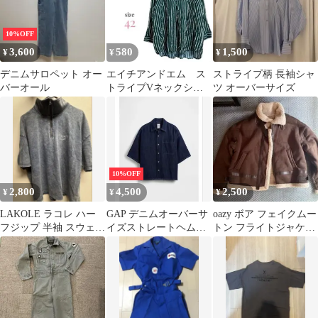
10%OFF
3,600
580
1,500
¥
¥
¥
デニムサロペット オー
エイチアンドエム ス
ストライプ柄 長袖シャ
バーオール
トライプVネックシャ
ツ オーバーサイズ
ツ ゆるだぼ オーバ
ーシャツ グリーン
10%OFF
2,800
4,500
2,500
¥
¥
¥
LAKOLE ラコレ ハー
GAP デニムオーバーサ
oazy ボア フェイクムー
フジップ 半袖 スウェッ
イズストレートヘムシ
トン フライトジャケッ
ト デニム加工 オーバー
ャツ
ト ブラウン
サイズ