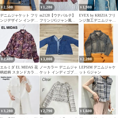
2,500
1,280
1,980
¥
¥
¥
デニムジャケット フリ
m2128【ウナパルテ】
EVEX by KRIZIA フリ
ンジデザイン インディ
フリンジGジャン風ブ
ンジ加工デニムジャケ
ゴブルー
ルゾン ボーダー 綿 ピ
ット【Ｌ相当】ブルー
ンク 40
401
2,480
3,000
2,280
¥
¥
¥
エルミダ EL MIDAS 花
ノーカラー デニムジャ
LEPSIM デニムジャケ
柄総柄 スタンドカラー
ケット インディゴブル
ット Gジャン
ブラウス コットン 薄手
ー
3,280
2,790
1,600
¥
¥
¥