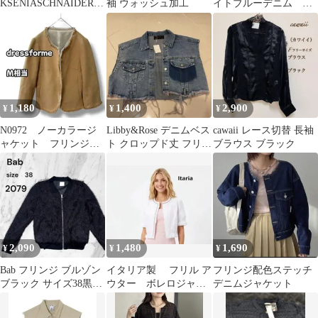
KSENIASCHNAIDER
袖 ウォッシュ加工
イトブルーデニム 半
デニムジャケット
袖 ライトジャケット
1,180
1,400
2,900
¥
¥
¥
N0972 ノーカラージ
Libby&Rose デニムベス
cawaii レース切替 長袖
ャケット フリンジ
ト クロップド丈 フリン
ブラウス ブラック
ホック留め ベージ
ジ加工
ュ Ｍ相当
2,090
1,480
1,690
¥
¥
¥
Bab フリンジ ブルゾン
イタリア製 フリル ア
フリンジ配色ステッチ
ブラック サイズ38黒
ウター ボレロジャケ
デニムジャケット
上着 古着 シンプル
ット
柄なし