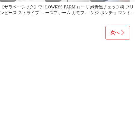
【ザラベーシック】ワ
LOWRYS FARM ローリ
緑青黒チェック柄 フリ
ンピース ストライプ ノ
ーズファーム カモフラ
ンジ ポンチョ マント
ースリーブ フレア S コ
柄 台形スカート 麻混
ケープコート 古着MIX
ットン 夏
M
羽織り
次へ