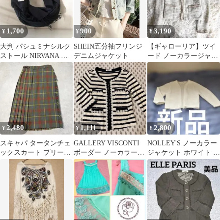
1,700
900
3,190
¥
¥
¥
大判 パシュミナシルク
SHEIN五分袖フリンジ
【ギャローリア】ツイ
ストール NIRVANA ブ
デニムジャケット
ード ノーカラージャケ
ラック 無地
ット 9号
2,480
1,111
2,800
¥
¥
¥
スキャパ タータンチェ
GALLERY VISCONTI
NOLLEY'S ノーカラー
ックスカート プリー
ボーダー ノーカラージ
ジャケット ホワイト フ
ツ フリンジ ウール
ャケット
リンジ 7部袖
混 L 1003