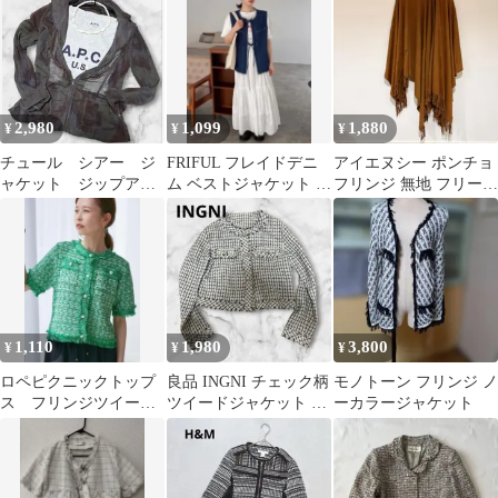
2,980
1,099
1,880
¥
¥
¥
チュール シアー ジ
FRIFUL フレイドデニ
アイエヌシー ポンチョ
ャケット ジップアッ
ム ベストジャケット ド
フリンジ 無地 フリー
プ タイダイ 柄
ローストリング付き
茶 化繊 お出かけ デイ
vintage
リー ふ
1,110
1,980
3,800
¥
¥
¥
ロペピクニックトップ
良品 INGNI チェック柄
モノトーン フリンジ ノ
ス フリンジツイード
ツイードジャケット ノ
ーカラージャケット
サマーニット グリー
ーカラー カーディガン
ン
春秋