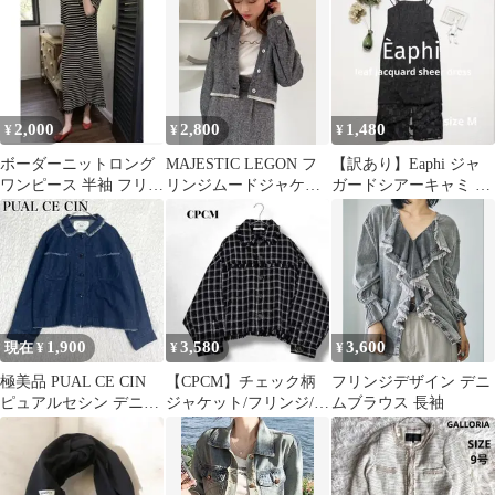
ジ ラメ
2,000
2,800
1,480
¥
¥
¥
ボーダーニットロング
MAJESTIC LEGON フ
【訳あり】Eaphi ジャ
ワンピース 半袖 フリン
リンジムードジャケッ
ガードシアーキャミ ワ
ジ ブラック 黒 韓国 大
ト（BLACK）
ンピース 黒 M 着回し
人
ドレス
1,900
3,580
3,600
現在 ¥
¥
¥
極美品 PUAL CE CIN
【CPCM】チェック柄
フリンジデザイン デニ
ピュアルセシン デニム
ジャケット/フリンジ/ド
ムブラウス 長袖
ジャケット フリンジ
ロップショルダー/クロ
ップド丈/F