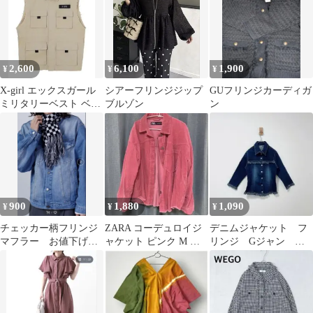
2,600
6,100
1,900
¥
¥
¥
X-girl エックスガール
シアーフリンジジップ
GUフリンジカーディガ
ミリタリーベスト ベー
ブルゾン
ン
ジュ レディース
900
1,880
1,090
¥
¥
¥
チェッカー柄フリンジ
ZARA コーデュロイジ
デニムジャケット フ
マフラー お値下げ不
ャケット ピンク M レ
リンジ Gジャン カ
可！
ディース Gジャン 羽織
ジュアル 七分袖
り 春秋