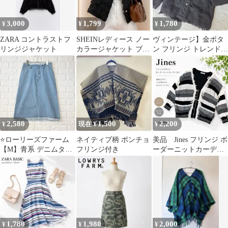
3,000
1,799
1,780
¥
¥
¥
ZARA コントラストフ
SHEINレディース ノー
ヴィンテージ】金ボタ
リンジジャケット
カラージャケット ブラ
ン フリンジ トレンド風
ック
ツイード ノーカラージ
ャケット M
2,580
1,500
2,200
¥
現在 ¥
¥
⭐️ローリーズファーム
ネイティブ柄 ポンチョ
美品 Jines フリンジ ボ
【M】青系 デニムタイ
フリンジ付き
ーダーニットカーディ
トスカート フリンジ 綿
ガン 黒白 FREE
100 春夏
1,780
1,980
2,000
¥
¥
¥