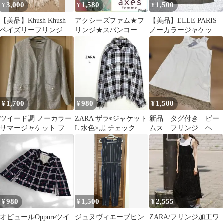
3,000
1,580
1,500
¥
¥
¥
【美品】Khush Khush
アクシーズファム★フ
【美品】ELLE PARIS
ペイズリーフリンジト
リンジ★スパンコール
ノーカラージャケット
ップス ボヘミアン F
たっぷり★ロングノー
七分袖 38
スリーブ★森ガール
1,700
980
1,500
¥
¥
¥
ツイード調 ノーカラー
ZARA ザラ◉ジャケット
新品 タグ付き ビー
サマージャケット フリ
L 水色×黒 チェック柄
ムス フリンジ ヘ
ンジ パール調ボタン
厚手 ツイード カジュア
ム Tシャツ
ル
980
1,500
2,555
¥
¥
¥
オピュールOppureツイ
ジュヌヴィエーブピン
ZARA/フリンジ加工ワ