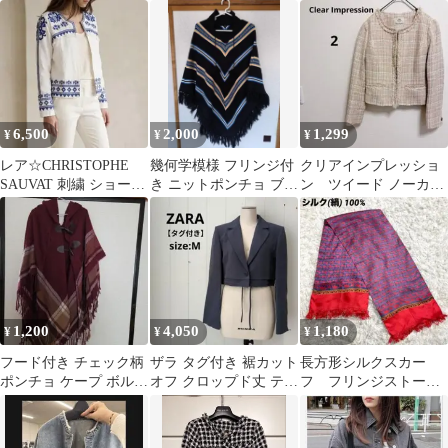
テーラード M 黒白 お
ー
出かけ
6,500
2,000
1,299
¥
¥
¥
レア☆CHRISTOPHE
幾何学模様 フリンジ付
クリアインプレッショ
SAUVAT 刺繍 ショート
き ニットポンチョ ブラ
ン ツイード ノーカラ
ジャケット 白 フリンジ
ック
ージャケット ベージ
ュ系 ウール 総柄
1,200
4,050
1,180
¥
¥
¥
フード付き チェック柄
ザラ タグ付き 裾カット
長方形シルクスカー
ポンチョ ケープ ボルド
オフ クロップド丈 テー
フ フリンジストー
ー
ラードジャケット M グ
ル ショール ピン
レー
ク 首巻き