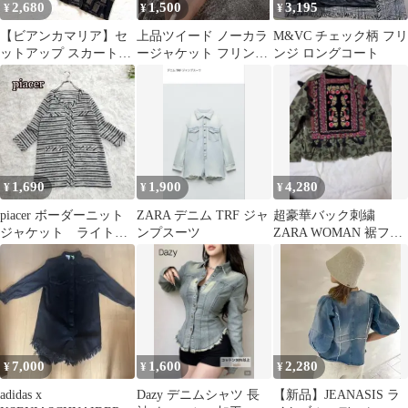
2,680
1,500
3,195
¥
¥
¥
【ビアンカマリア】セ
上品ツイード ノーカラ
M&VC チェック柄 フリ
ットアップ スカートス
ージャケット フリンジ
ンジ ロングコート
ーツ 幾何学柄 フリンジ
金ボタン エレガント
黒 茶
1,690
1,900
4,280
¥
¥
¥
piacer ボーダーニット
ZARA デニム TRF ジャ
超豪華バック刺繍
ジャケット ライトア
ンプスーツ
ZARA WOMAN 裾フリ
ウター フリンジ ノ
ル ミリタリージャケッ
ーカラー
トカモフラ L
7,000
1,600
2,280
¥
¥
¥
adidas x
Dazy デニムシャツ 長
【新品】JEANASIS ラ