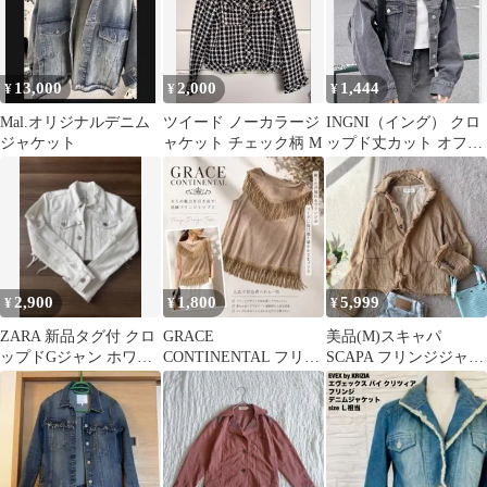
13,000
2,000
1,444
¥
¥
¥
Mal.オリジナルデニム
ツイード ノーカラージ
INGNI（イング） クロ
ジャケット
ャケット チェック柄 M
ップド丈カット オフG
ジャン M
2,900
1,800
5,999
¥
¥
¥
ZARA 新品タグ付 クロ
GRACE
美品(M)スキャパ
ップドGジャン ホワイ
CONTINENTAL フリン
SCAPA フリンジジャケ
ト XS ダメージ加工
ジ ノースリーブ ベージ
ット 羽織り 上着
ュ 【美品】
ストレッチ