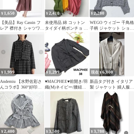
1,650
2,410
2,280
¥
¥
¥
【美品】Ray Cassin フ
未使用品 綿 コットン
WEGO ウィゴー 千鳥格
レア 襟付き シャツワン
タイダイ柄ポンチョ ピ
子柄 ジャケット ショー
ピース ロング ピンク
ンク オレンジ イエロー
ト丈 フリンジ モノトー
グリーン
ン
1,999
1,299
6,000
¥
¥
現在 ¥
Andemiu 【水野佐彩さ
♥MACPHEE♥前開き/羽
新品タグ付き イタリア
んコラボ】360°好印象
織(M)ネイビー/腰紐付
製 ジャケット 婦人服
ジャケット
き
レディース
2,400
3,500
3,780
¥
¥
¥