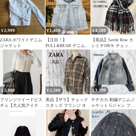
2,999
1,400
4,580
¥
¥
¥
ZARA ホワイトデニム
【注目！】
【美品】Savile Row カ
ジャケット
PULL&BEAR デニムベ
シミヤ100％ チェック
スト クラッシュ＆フリ
柄 マフラー 英国製生地
ンジ M US古着
2,000
2,200
3,199
¥
¥
¥
フリンジツイードビス
美品【ザラ】チェック
チチカカ 刺繍デニムジ
チェ【大人気アイテム
スタッズ フリンジ オー
ャケット Gジャン フリ
に新作が登場！】
バーサイズシャツジャ
ー エスニック 綿100
ケット