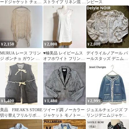
ードジャケット チェッ
ストライプ リネン混 オ
ンピース
ク柄 フリンジ ネイビ
ールインワン
ー赤（E1
2,150
2,000
2,000
¥
¥
¥
MURUA レース フリン
♥️極美品 レイビームス
デイライルノアール パ
ジ ポンチョ ガウン カ
オフホワイト フリンジ
ールスタッズ デニムジ
ーディガン シアー アイ
ヘム カットソータンク
ャケット フリンジ ライ
ボリー
トップ F
トブルー 2
1,400
1,480
2,999
¥
¥
¥
美品 FREAK'S STORE
ツイード調 ノーカラー
ジュエルチェンジズ フ
切り替えフリルリボン
ジャケット モノトーン
リンジデニムジャケッ
デニムベスト F ブラッ
フリンジ y2k グランジ
ト ノーカラー M ブル
ク
ー