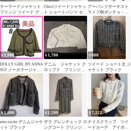
テーラードジャケット
Chicoツイードジャケッ
アーバンリサーチスト
フリンジ ツイード グレ
ト ショートパンツ セッ
ライプ柄ポンチョ・ケ
ー 上品 大人カジュアル
トアップ ブラック×ホ
ープコートA12
トラッド
ワイト
1,980
1,780
888
¥
¥
¥
DOLLY GIRL BY ANNA
デニム ジャケット ク
ツイード ショート丈 ジ
SUI ノーカラージャケ
ロップド フリンジ
ャケット ブラック
ット ループ 羽織
切りっぱなし 生成
り エクリュ
1,000
1,599
7,222
¥
¥
¥
ems excite デニムジャケ
ザラ グレンチェック ロ
ナイスクラップ ツイ
ット ブラック
ングコート フリンジ袖
ードカーデ アイボリ