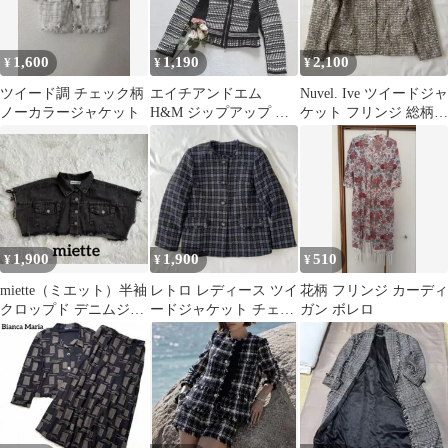
1,600
1,190
2,100
¥
¥
¥
ツイード調 チェック柄
エイチアンドエム
Nuvel. Ive ツイードジャ
ノーカラージャケット
H&M ジップアップ ノ
ケット フリンジ 総柄
ーカラージャケット 総
レトロ クラシック
柄 フリンジ S
1,900
1,900
510
¥
¥
¥
miette（ミエット）半袖
レトロ レディース ツイ
花柄 フリンジ カーディ
クロップド デニムジャ
ードジャケット チェッ
ガン ボレロ
ケット ブラック F
ク柄 フリンジ 青