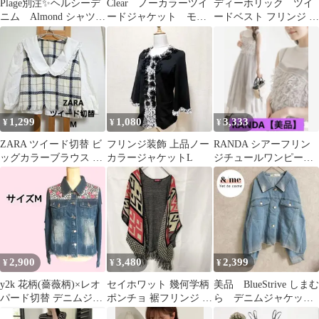
Plage別注✨ヘルシーデ
Clear ノーカラーツイ
ディーホリック ツイ
ニム Almond シャツ
ードジャケット モノ
ードベスト フリンジ チ
ジャケット オーバー
トーン フリンジ パ
ェック
サイズ
ールボタン
1,299
1,080
3,333
¥
¥
¥
ZARA ツイード切替 ビ
フリンジ装飾 上品ノー
RANDA シアーフリン
ッグカラーブラウス M
カラージャケットL
ジチュールワンピース
フリル襟 チェック 長袖
グレー サイズ1
2,900
3,480
2,399
¥
¥
¥
y2k 花柄(薔薇柄)×レオ
セイホワット 幾何学柄
美品 BlueStrive しまむ
パード切替 デニムジャ
ポンチョ 裾フリンジ M
ら デニムジャケッ
ケット Mサイズ
黒赤白 ニット お出かけ
ト Gジャン フリン