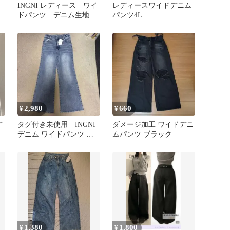
INGNI レディース ワイ
レディースワイドデニム
ドパンツ デニム生地
パンツ4L
幅広 ワイドデニム
2,980
660
¥
¥
デ
タグ付き未使用 INGNI
ダメージ加工 ワイドデニ
デニム ワイドパンツ グ
ムパンツ ブラック
レー Mサイズ
1,380
1,800
¥
¥