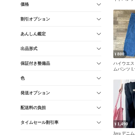
価格
割引オプション
あんしん鑑定
出品形式
800
¥
保証付き整備品
ハイウエス
ムパンツ 
色
発送オプション
配送料の負担
タイムセール割引率
1,490
¥
Java デ