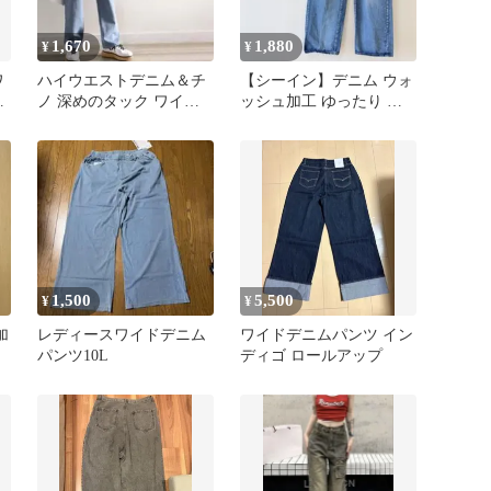
1,670
1,880
¥
¥
ワ
ハイウエストデニム＆チ
【シーイン】デニム ウォ
イ
ノ 深めのタック ワイド
ッシュ加工 ゆったり ワ
ツ
パンツ
イドパンツ ジーンズ 人
気 美品
1,500
5,500
¥
¥
加
レディースワイドデニム
ワイドデニムパンツ イン
パンツ10L
ディゴ ロールアップ