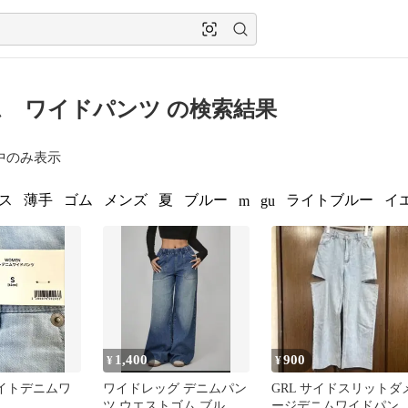
 ワイドパンツ の検索結果
中のみ表示
ス
薄手
ゴム
メンズ
夏
ブルー
ライトブルー
イ
m
gu
1,400
900
¥
¥
ライトデニムワ
ワイドレッグ デニムパン
GRL サイドスリットダ
ツ ウエストゴム ブルー
ージデニムワイドパン