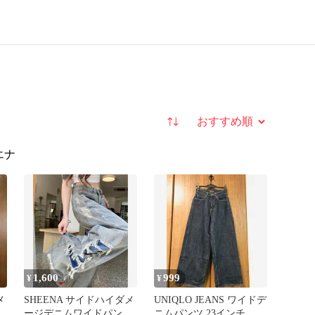
並び替え
エナ
1,600
999
¥
¥
メ
SHEENA サイドハイダメ
UNIQLO JEANS ワイドデ
ツ
ージデニムワイドパンツ
ニムパンツ 23インチ