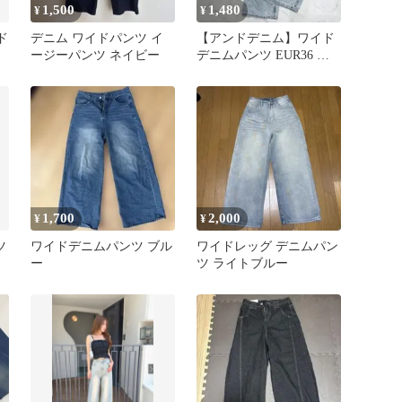
1,500
1,480
¥
¥
ド
デニム ワイドパンツ イ
【アンドデニム】ワイド
ージーパンツ ネイビー
デニムパンツ EUR36 ハ
イウエスト レディース G
パン
1,700
2,000
¥
¥
ツ
ワイドデニムパンツ ブル
ワイドレッグ デニムパン
ー
ツ ライトブルー