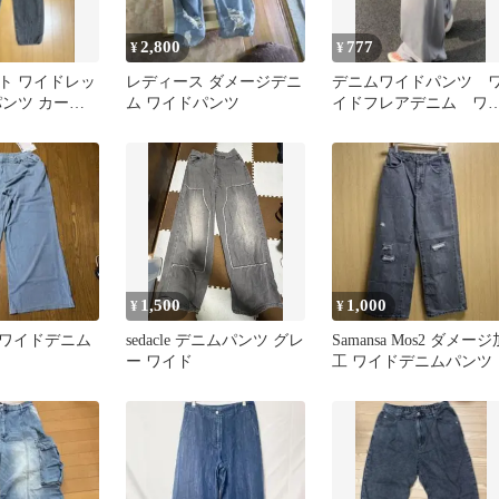
2,800
777
¥
¥
ト ワイドレッ
レディース ダメージデニ
デニムワイドパンツ 
パンツ カーゴ
ム ワイドパンツ
イドフレアデニム ワ
-M新品未使用
ドレッグ バギーパン
1,500
1,000
¥
¥
ワイドデニム
sedacle デニムパンツ グレ
Samansa Mos2 ダメージ
ー ワイド
工 ワイドデニムパンツ