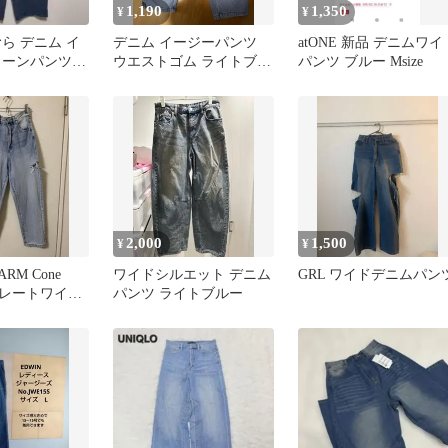
1,190
1,350
¥
¥
ら デニム イ
デニム イージーパンツ
atONE 新品 デニムワイ
クーンパンツ
ウエストゴム ライトブル
パンツ ブルー Msize
デニム見え
ー M
2,000
1,500
¥
¥
ARM Cone
ワイドシルエット デニム
GRL ワイドデニムパン
ストレートワイド
パンツ ライトブルー