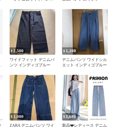
Sサイズ
2,500
1,200
¥
¥
レ
ワイドフィット デニムパ
デニムパンツ ワイドシル
ム
ンツ インディゴブルー
エット インディゴブルー
1,000
1,680
¥
¥
ウ
ZARA デニムパンツ ワイ
新品❤️レディース デニム