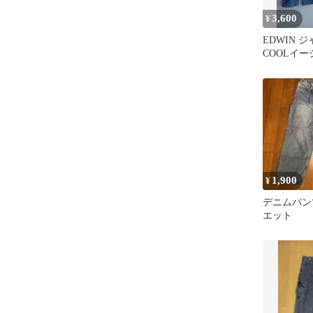
3,600
¥
EDWIN 
COOLイ
ワイドデニ
イズL
1,900
¥
デニムパン
エット