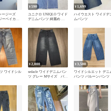
590
1,699
¥
¥
ジャージーズ
ユニクロ UNIQLO ワイド
ハイウエスト ワイドデ
ージーベイカー
デニムパンツ 綺麗め フ
ムパンツ
ムパンツ サ
リンジデザイン
2,000
3,500
¥
¥
ツ ワイドシル
sedacle ワイドデニムパン
ワイドシルエット デニ
ツ グレー Mサイズ バギ
パンツ バルーンパンツ
ー