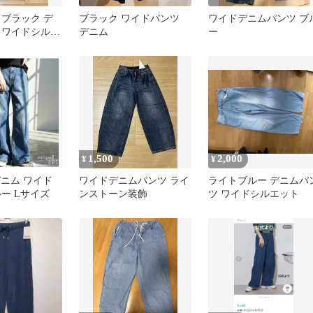
 ブラック デ
ブラック ワイドパンツ
ワイドデニムパンツ ブ
 ワイドシルエ
デニム
ー
ズ
1,500
2,000
¥
¥
 神デニム ワイド
ワイドデニムパンツ ライ
ライトブルー デニムパ
ー Lサイズ
ンストーン装飾
ツ ワイドシルエット