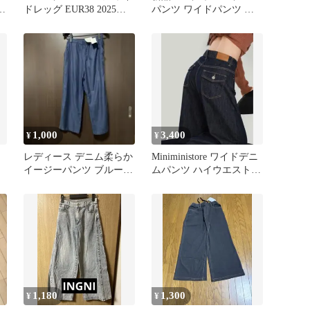
パ
ドレッグ EUR38 2025年
パンツ ワイドパンツ ウ
購入
エストゴム ライトブル
ー M
1,000
3,400
¥
¥
レディース デニム柔らか
Miniministore ワイドデニ
イージーパンツ ブルー
ムパンツ ハイウエストジ
Ｓ
ーンズ
1,180
1,300
¥
¥