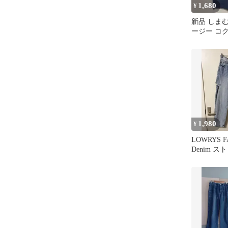
1,680
¥
新品 しまむ
ージー コ
ブルー L 
1,980
¥
LOWRYS F
Denim 
パンツ S