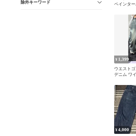
除外キーワード
ペインター
1,399
¥
ウエストゴ
デニム ワ
イトブルー
4,000
¥