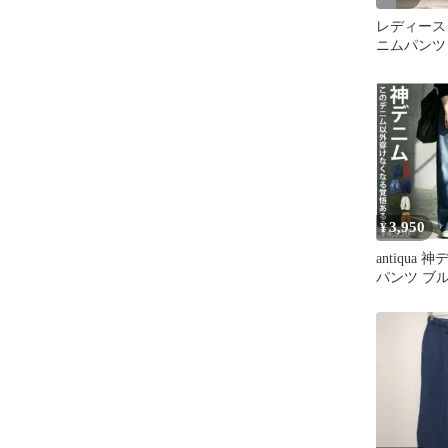
レディース
ニムパンツ
ット Lサイ
3,950
¥
antiqua
パンツ ブル