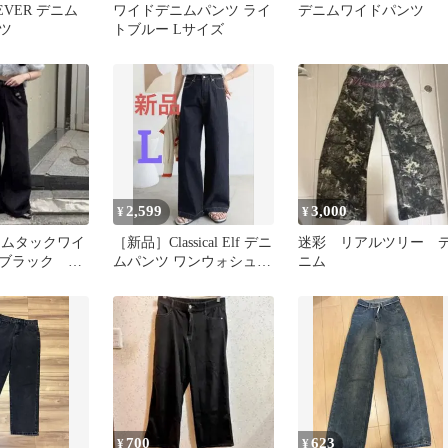
REVER デニム
ワイドデニムパンツ ライ
デニムワイドパンツ
ツ
トブルー Lサイズ
2,599
3,000
¥
¥
 デニムタックワイ
［新品］Classical Elf デニ
迷彩 リアルツリー 
ブラック サ
ムパンツ ワンウォシュ
ニム
Lサイズ
700
623
¥
¥