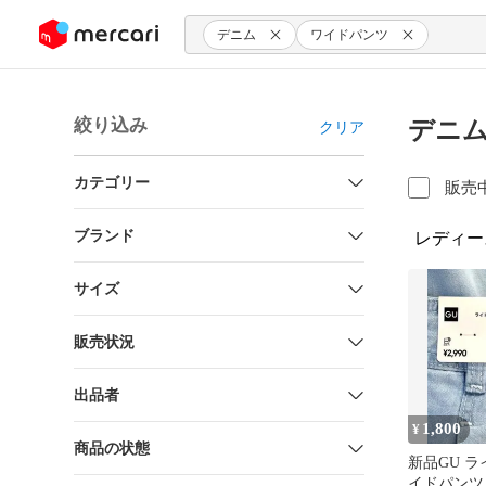
ンツにスキップ
デニム
ワイドパンツ
絞り込み
デニム
クリア
カテゴリー
販売
ブランド
レディー
サイズ
販売状況
出品者
1,800
¥
商品の状態
新品GU 
イドパンツ