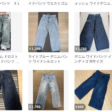
パンツ ＸＬ
イドパンツ ウエストゴム
ォッシュ ワイドデニム
ンツ Mサイズ
1,200
1,780
¥
¥
ム ドロスト
ライトブルー デニムパン
デニム ワイドパンツ イ
イドパンツ ラ
ツ ワイドシルエット
ンディゴ Mサイズ
1,700
666
¥
¥