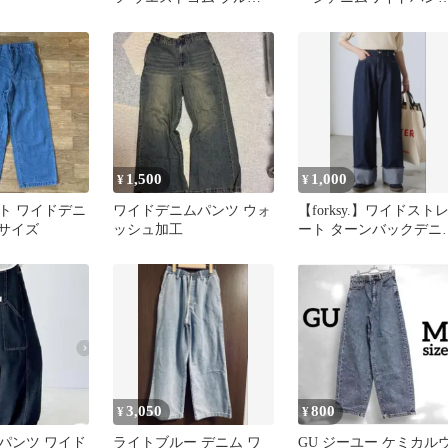
JP3XL
[gm694]
1,500
1,000
¥
¥
ト ワイドデニ
ワイドデニムパンツ ウォ
【forksy.】ワイドスト
Lサイズ
ッシュ加工
ート ターンバックデニ
パンツ L
3,050
800
¥
¥
ニムパンツ ワイド
ライトブルー デニム ワ
GU ジーユー ケミカル