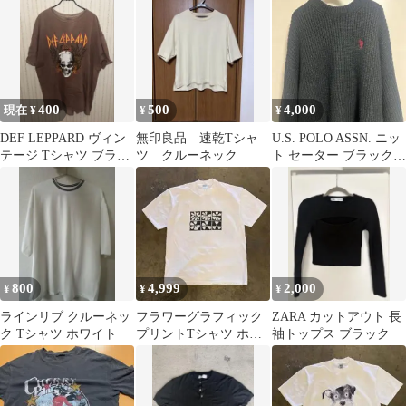
400
500
4,000
現在 ¥
¥
¥
DEF LEPPARD ヴィン
無印良品 速乾Tシャ
U.S. POLO ASSN. ニッ
テージ Tシャツ ブラウ
ツ クルーネック
ト セーター ブラック
ン
M
800
4,999
2,000
¥
¥
¥
ラインリブ クルーネッ
フラワーグラフィック
ZARA カットアウト 長
ク Tシャツ ホワイト
プリントTシャツ ホワ
袖トップス ブラック
イト