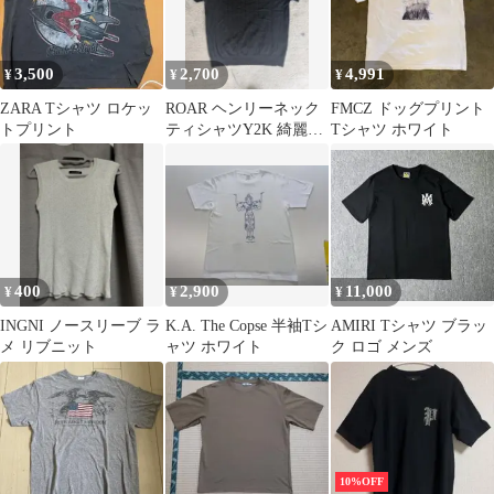
3,500
2,700
4,991
¥
¥
¥
ZARA Tシャツ ロケッ
ROAR ヘンリーネック
FMCZ ドッグプリント
トプリント
ティシャツY2K 綺麗
Tシャツ ホワイト
系 ブラック 半袖
400
2,900
11,000
¥
¥
¥
INGNI ノースリーブ ラ
K.A. The Copse 半袖Tシ
AMIRI Tシャツ ブラッ
メ リブニット
ャツ ホワイト
ク ロゴ メンズ
10%OFF