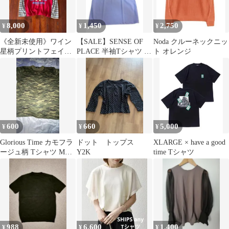
8,000
1,450
2,750
¥
¥
¥
《全新未使用》ワイン
【SALE】SENSE OF
Noda クルーネックニッ
星柄プリントフェイク
PLACE 半袖Tシャツ ラ
ト オレンジ
レイヤード長袖Tシャ
イトパープル
ツ
600
660
5,000
¥
¥
¥
Glorious Time カモフラ
ドット トップス
XLARGE × have a good
ージュ柄 Tシャツ Mサ
Y2K
time Tシャツ
イズ
988
6,600
1,400
¥
¥
¥