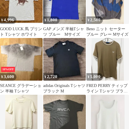
4,996
1,800
2,500
¥
¥
¥
GOOD LUCK 馬 プリン
GAP メンズ 半袖Tシャ
Beno ニット セーター
ト Tシャツ ホワイト
ツ ブルー Mサイズ
ブルー グレー Mサイズ
10%OFF
3,600
2,720
5,000
¥
¥
¥
SEANCE グラデーショ
adidas Originals Tシャツ
FRED PERRY ティップ
ン 半袖 Tシャツ
ブラック M
ライン Tシャツ ブラウ
ン レディース