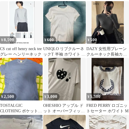
ャツ
8,500
600
500
¥
¥
¥
CS cut off henry neck tee
UNIQLO リブクルーネ
DAZY 女性用プレーン
グレー ヘンリーネック
ックT 半袖 ホワイト L
クルーネック長袖カジ
サイズ
ュアルスリムフィット
セーター
2,500
3,000
5,500
¥
¥
¥
TOSTALGIC
OHESHIO アップル ド
FRED PERRY ロゴニッ
CLOTHING ポケットT
ット オーバーフィット
トセーター ホワイト M
シャツ ブルー
Tシャツ 韓国ファッシ
ョン