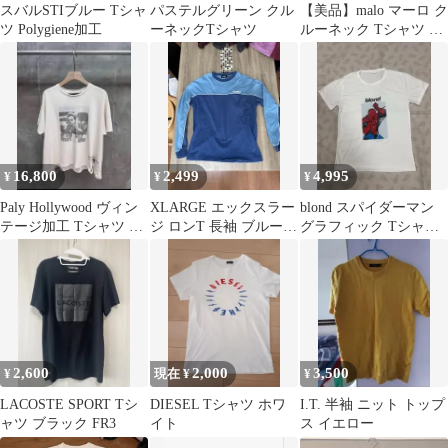
スバルSTIブルー Tシャ
パステルグリーン クル
【美品】malo マーロ ク
ツ Polygiene加工
ーネックTシャツ
ルーネック Tシャツ ネ
イビー sizeM
16,800
2,499
4,995
¥
¥
¥
Paly Hollywood ヴィン
XLARGE エックスラー
blond スパイダーマン
テージ加工 Tシャツ M
ジ ロンT 長袖 ブルー L
グラフィック Tシャツ
美品
サイズ
ホワイト
2,600
2,000
3,500
¥
現在 ¥
¥
LACOSTE SPORT Tシ
DIESEL Tシャツ ホワ
I.T. 半袖 ニット トップ
ャツ ブラック FR3
イト
ス イエロー