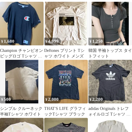
ワイト
1,680
4,999
1,250
¥
¥
¥
Champion チャンピオン
Deftones プリント Tシ
韓国 半袖トップス タイ
ビッグロゴ Tシャツ ブ
ャツ ホワイト メンズ
トフィット
ラック L
500
2,000
2,200
¥
¥
¥
シンプル クルーネック
THAT'S LIFE グラフィ
adidas Originals トレフ
半袖Tシャツ ホワイト
ックTシャツ ブラック
ォイルロゴ Tシャツ ブ
ラック