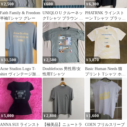
2,500
600
6,300
¥
¥
¥
Faith Family & Freedom
UNIQLO U クルーネッ
PHATRNK ラインスト
半袖Tシャツ グレー
クTシャツ ブラウン L
ーン Tシャツ ブラック
サイズ
Mサイズ
31,500
2,500
3,870
¥
¥
¥
Acne Studios Logo T-
Doublefocus 男性用/女
Basic Human Needs 猫
shirt ヴィンテージ加工
性用Tシャツ
プリント Tシャツ ホワ
Ｍサイズ
イト
5,000
2,800
1,600
¥
¥
¥
ANNA SUI ラインスト
【極美品】ニュートラ
COEN フリルスリーブ