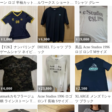
ーン ロゴ 半袖カットソ
ルワークス ショートス
Tシャツ グレー
ー
リーブポケットTシャ
ツ KS32162
1,000
6,000
19,000
¥
¥
¥
【Y2K】ナンバリング
DIESEL Tシャツ ブラ
美品 Acne Studios 1996
ゲームシャツ ネイビー
ック
ロゴ ロンT Mサイズ
×イエロー スポーツ
MIX
6,000
23,800
2,500
¥
¥
¥
atmarkカモフラージュ
Acne Studios 1996 ロゴ
XLARGE メンズ Tシャ
柄 ラインストーン Tシ
ロンT 長袖 Sサイズ 美
ツ ブラック
ャツ
品 人気