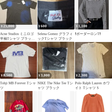
25,000
600
1,100
¥
¥
¥
Acne Studios ミニロゴ
Selena Gomez グラフィ
❗️ボーダーロンT❗️
半袖Tシャツ ブラック
ックTシャツ ブラック
M
8,500
3,000
2,300
¥
¥
¥
Tohji MB Forever Tシャ
NIKE The Nike Tee Tシ
Polo Ralph Lauren ホワ
ツ
ャツ ブラック
イト Tシャツ S