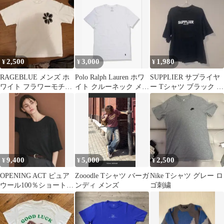
2,500
3,000
1,980
¥
¥
¥
RAGEBLUE メンズ ホ
Polo Ralph Lauren ホワ
SUPPLIER サプライヤ
ワイト フラワーモチー
イト クルーネック メン
ー Tシャツ ブラック S
フ Tシャツ
ズ
サイズ
9,400
5,000
2,500
¥
¥
¥
OPENING ACT ピュア
Zooodle Tシャツ バーガ
Nike Tシャツ グレー ロ
ウール100％ショートス
ンディ メンズ
ゴ刺繍
リーブTシャツ