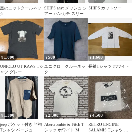
黒のニットクールネッ
SHIPS any: メッシュ シ
SHIPS カットソー
ク
アー ハンカチ スリーブ
ドッキング TEE
1,800
500
1,600
¥
¥
¥
UNIQLO UT KAWS Tシ
ユニクロ クルーネッ
長袖Tシャツ ホワイト
ャツ グレー
ク
1,300
2,300
4,500
¥
¥
¥
jeep ポケット付き 半袖
Abercrombie & Fitch T
RETRO ENGINE
Tシャツ ベージュ
シャツ ホワイト M
SALAMIS Tシャツ ホ