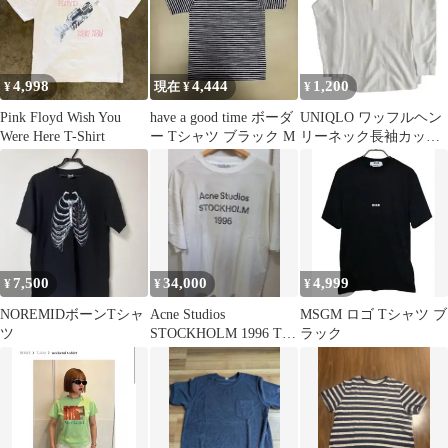
4,998
4,444
1,200
¥
現在 ¥
¥
Pink Floyd Wish You
have a good time ボーダ
UNIQLO ワッフルヘン
Were Here T-Shirt
ー Tシャツ ブラック M
リーネック長袖カット
ソー ホワイト L
7,500
34,000
4,999
¥
¥
¥
NOREMIDボーンTシャ
Acne Studios
MSGM ロゴ Tシャツ ブ
ツ
STOCKHOLM 1996 Tシ
ラック
ャツ M