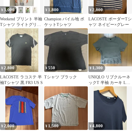
3,000
1,800
2,800
¥
¥
¥
Weekend プリント 半袖
Champion パイル地 ポ
LACOSTE ボーダーTシ
Tシャツ ライトグリー
ケットTシャツ
ャツ ネイビー×グレー
ン
2,800
550
1,300
¥
¥
¥
LACOSTE ラコステ 半
Tシャツ ブラック
UNIQLO リブクルーネ
袖Tシャツ 黒 FR3 US S
ックT 半袖 カーキ Lサ
イズ
2,000
1,500
4,800
¥
¥
¥