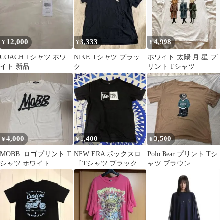
12,000
3,333
4,998
¥
¥
¥
COACH Tシャツ ホワ
NIKE Tシャツ ブラッ
ホワイト 太陽 月 星 プ
イト 新品
ク
リント Tシャツ
4,000
1,400
3,500
¥
¥
¥
MOBB. ロゴプリント T
NEW ERA ボックスロ
Polo Bear プリント Tシ
シャツ ホワイト
ゴ Tシャツ ブラック
ャツ ブラウン