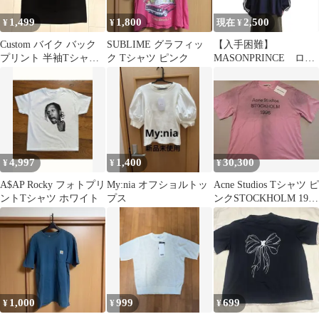
1,499
1,800
2,500
¥
¥
現在 ¥
Custom バイク バック
SUBLIME グラフィッ
【入手困難】
プリント 半袖Tシャツ
ク Tシャツ ピンク
MASONPRINCE ロン
ブラック Lサイズ
グスリーブTシャツ
4,997
1,400
30,300
¥
¥
¥
A$AP Rocky フォトプリ
My:nia オフショルトッ
Acne Studios Tシャツ ピ
ントTシャツ ホワイト
プス
ンクSTOCKHOLM 1996
Mサイズ
1,000
999
699
¥
¥
¥