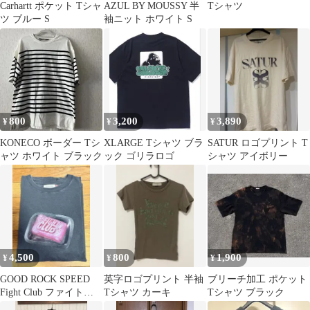
Carhartt ポケット Tシャ
AZUL BY MOUSSY 半
Tシャツ
ツ ブルー S
袖ニット ホワイト S
800
3,200
3,890
¥
¥
¥
KONECO ボーダー Tシ
XLARGE Tシャツ ブラ
SATUR ロゴプリント T
ャツ ホワイト ブラック
ック ゴリラロゴ
シャツ アイボリー
4,500
800
1,900
¥
¥
¥
GOOD ROCK SPEED
英字ロゴプリント 半袖
ブリーチ加工 ポケット
Fight Club ファイトク
Tシャツ カーキ
Tシャツ ブラック
ラブ Tシャツ