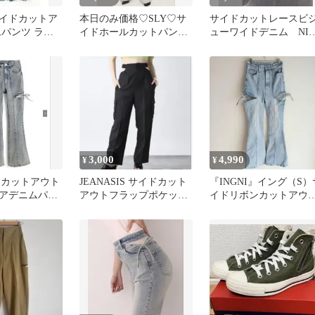
イドカットア
本日のみ価格♡SLY♡サ
サイドカットレースビ
ムパンツ ライ
イドホールカットパンツ
ューワイドデニム NIC
♡美品♡サイズ2
CLAUP
3,000
4,990
¥
¥
イドカットアウト
JEANASIS サイドカット
『INGNI』イング（S）
アデニムパン
アウトフラップポケット
イドリボンカットアウ
パンツ
フレアデニムパンツ ブ
ー系