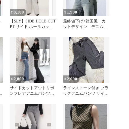
8,100
1,900
¥
¥
ト
【SLY】SIDE HOLE CUT
最終値下げ⭐︎韓国風 カ
PT サイド ホールカット
ットデザイン デニムパ
パンツ
ンツ サイドリボン
y2k
2,800
2,000
¥
¥
サイドカットアウトリボ
ラインストーン付き ブラ
ム
ンフレアデニムパンツ
ックデニムパンツ サイド
サ
［Cu578］ Sサイズ
カット