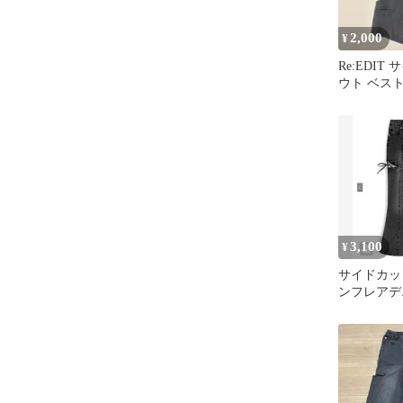
2,000
¥
Re:EDIT
ウト ベス
3,100
¥
サイドカッ
ンフレアデ
[cu578]