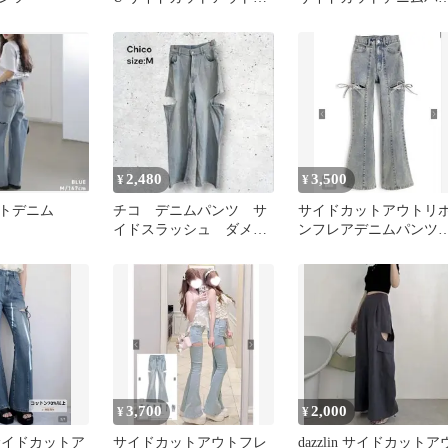
ニムパンツ M
ツ ブルー L
2,480
3,500
¥
¥
トデニム
チコ デニムパンツ サ
サイドカットアウトリ
イドスラッシュ ダメー
ンフレアデニムパンツ
ジ加 カットアウト ゆ
[cu578] ライトブルー
るだぼ M
3,700
2,000
¥
¥
ll サイドカットア
サイドカットアウトフレ
dazzlin サイドカットア