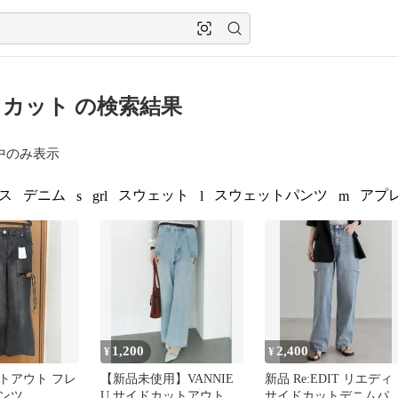
カット の検索結果
中のみ表示
ス
デニム
スウェット
スウェットパンツ
アプ
s
grl
l
m
1,200
2,400
¥
¥
トアウト フレ
【新品未使用】VANNIE
新品 Re:EDIT リエディ
ンツ
U サイドカットアウトデ
サイドカットデニムパ