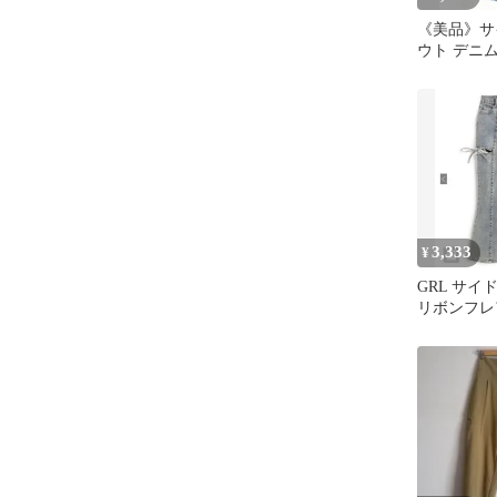
《美品》サ
ウト デニ
トブルー
3,333
¥
GRL サ
リボンフレ
ツ[cu578]