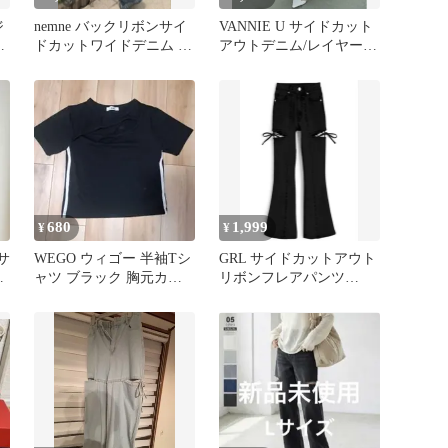
ジ
nemne バックリボンサイ
VANNIE U サイドカット
E
ドカットワイドデニム ブ
アウトデニム/レイヤード
ラック ジーパン M
パンツ
680
1,999
¥
¥
サ
WEGO ウィゴー 半袖Tシ
GRL サイドカットアウト
ト
ャツ ブラック 胸元カッ
リボンフレアパンツ
ル
トアウト サイドライン
[cu664] XS