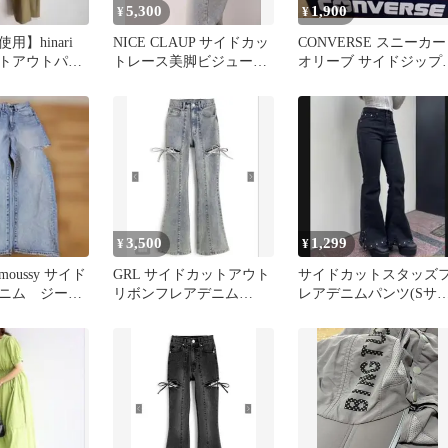
5,300
1,900
¥
¥
用】hinari
NICE CLAUP サイドカッ
CONVERSE スニーカー
トアウトパン
トレース美脚ビジューデ
オリーブ サイドジップ
サイズ
ニム
ハイカット
3,500
1,299
¥
¥
oussy サイド
GRL サイドカットアウト
サイドカットスタッズ
ニム ジーン
リボンフレアデニム
レアデニムパンツ(Sサ
［cu578］
ズ)