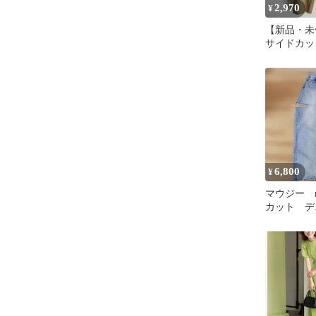
2,970
¥
【新品・未使
サイドカッ
ツ フリー
6,800
¥
マウジー m
カット デ
ズ ギャル