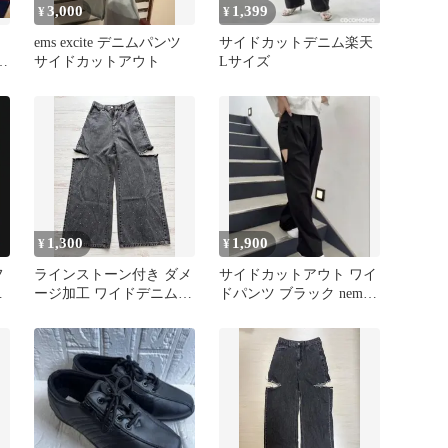
3,000
1,399
¥
¥
ems excite デニムパンツ
サイドカットデニム楽天
サイドカットアウト
Lサイズ
1,300
1,900
¥
¥
フ
ラインストーン付き ダメ
サイドカットアウト ワイ
イ
ージ加工 ワイドデニムパ
ドパンツ ブラック nemne
ンツ ブラック サイドカ
store
ット