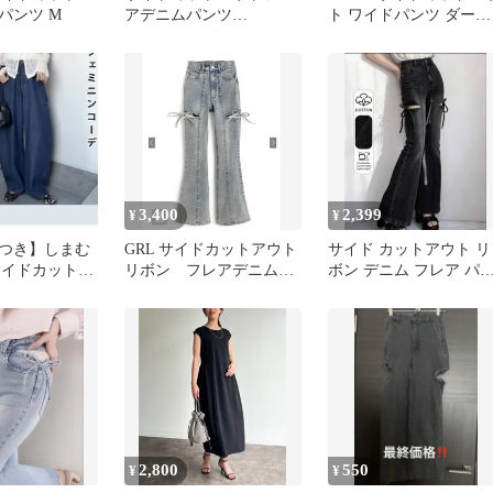
パンツ M
アデニムパンツ
ト ワイドパンツ ダーク
［Cu671］
グレー
3,400
2,399
¥
¥
つき】しまむ
GRL サイドカットアウト
サイド カットアウト リ
i サイドカット
リボン フレアデニムパ
ボン デニム フレア パ
ムパンツ L
ンツ M［cu578］
ツ 黒
2,800
550
¥
¥