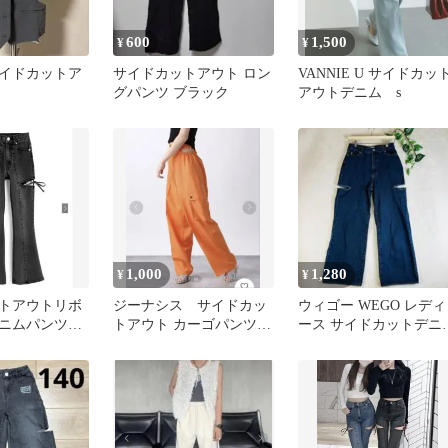
600
1,500
¥
¥
 サイドカットア
サイドカットアウト ロン
VANNIE U サイドカッ
ト
グパンツ ブラック
アウトデニム s
1,000
1,280
¥
¥
トアウトリボ
ジーナシス サイドカッ
ウィゴー WEGO レディ
ニムパンツ
トアウト カーゴパンツ
ース サイドカットデニ
オレンジ
パンツ ハイウエスト L
イズ