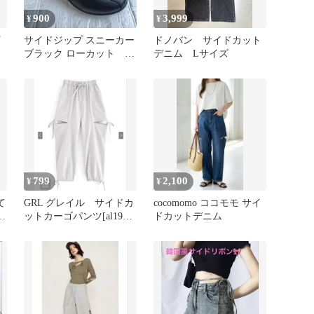
900
3,999
¥
¥
サイドジップ スニーカー
ドノバン サイドカット
ブラック ローカット ブ
デニム Lサイズ
ラック 黒 メンズ レ
ディース
799
2,100
¥
¥
て
GRL グレイル サイドカ
cocomomo ココモモ サイ
ラ
ットカーゴパンツ[al193]
ドカットデニム
サ
オフホワイト