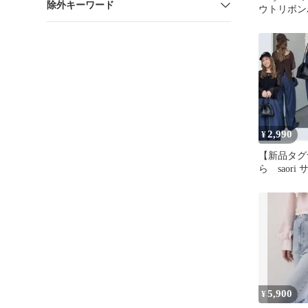
除外キーワード
ウトリボン
2,990
¥
【新品タグ
ら saor
バレルデニ
5,900
¥