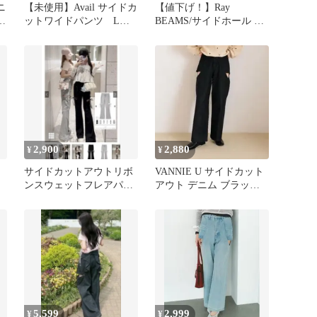
ニ
【未使用】Avail サイドカ
【値下げ！】Ray
メ
ットワイドパンツ Lサ
BEAMS/サイドホール キ
イズ ブラック
ャミソール サイドカット
アウト
2,900
2,880
¥
¥
サイドカットアウトリボ
VANNIE U サイドカット
ンスウェットフレアパン
アウト デニム ブラック
ツ[tu2182]
M
5,599
2,999
¥
¥