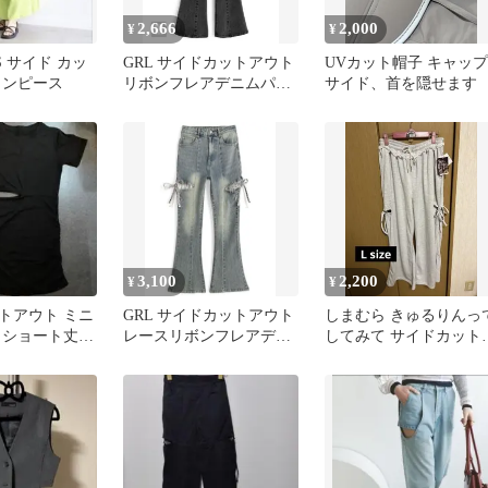
2,666
2,000
¥
¥
MS サイド カッ
GRL サイドカットアウト
UVカット帽子 キャップ
ワンピース
リボンフレアデニムパン
サイド、首を隠せます
ツ cu578 ブラック L
3,100
2,200
¥
¥
トアウト ミニ
GRL サイドカットアウト
しまむら きゅるりんっ
 ショート丈
レースリボンフレアデニ
してみて サイドカット
国 ウエストカ
ムパンツ kz742
メスウェットパンツ L
イズ