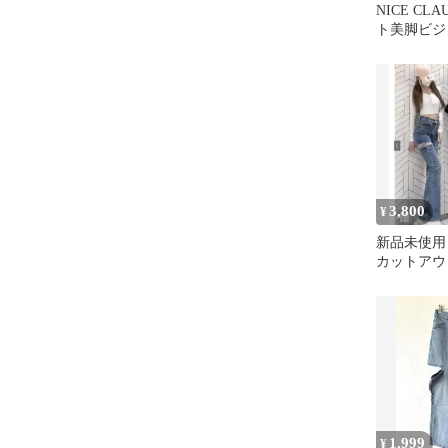
NICE CL
ト美脚ビジ
ンツ ライ
3,800
¥
新品未使用
カットアウ
アデニムパ
1,999
¥