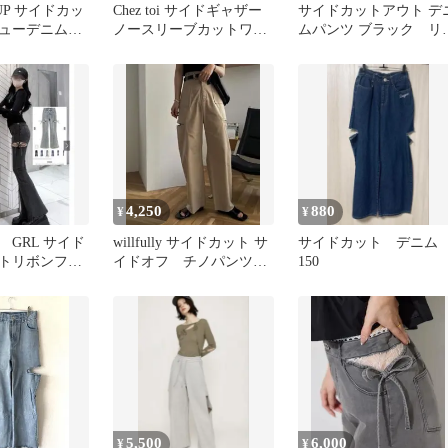
AUP サイドカッ
Chez toi サイドギャザー
サイドカットアウト デ
ューデニムパ
ノースリーブカットワン
ムパンツ ブラック リ
トブルー
ピース ブラック 黒
イク
4,250
880
¥
¥
 GRL サイド
willfully サイドカット サ
サイドカット デニム
トリボンフレ
イドオフ チノパンツ
150
ンツ
Sサイズ
5,500
6,000
¥
¥