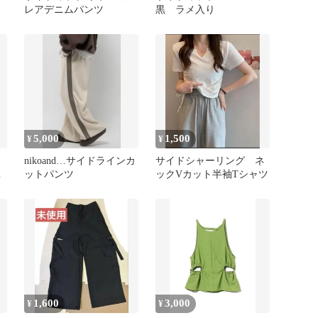
レアデニムパンツ
黒 ラメ入り
5,000
1,500
¥
¥
nikoand…サイドラインカ
サイドシャーリング ネ
ン
ットパンツ
ックVカット半袖Tシャツ
1,600
3,000
¥
¥