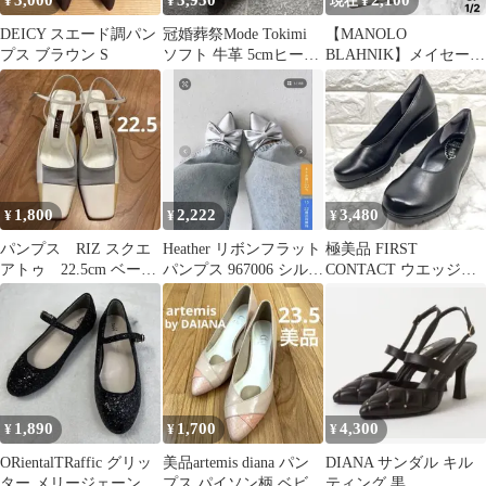
3,000
3,950
2,100
¥
¥
現在 ¥
DEICY スエード調パン
冠婚葬祭Mode Tokimi
【MANOLO
プス ブラウン S
ソフト 牛革 5cmヒール
BLAHNIK】メイセール
お値引きOK❣️
パンプス37.5 ライトグ
レー
1,800
2,222
3,480
¥
¥
¥
パンプス RIZ スクエ
Heather リボンフラット
極美品 FIRST
アトゥ 22.5cm ベージ
パンプス 967006 シルバ
CONTACT ウエッジソ
ュ
ー
ール パンプス 22.5㎝
1,890
1,700
4,300
¥
¥
¥
ORientalTRaffic グリッ
美品artemis diana パン
DIANA サンダル キル
ター メリージェーン フ
プス パイソン柄 ベビー
ティング 黒