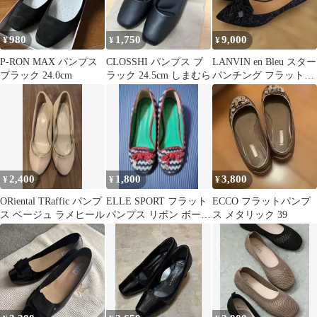
980
1,750
9,000
¥
¥
¥
P-RON MAX パンプス
CLOSSHI パンプス ブ
LANVIN en Bleu スター
ブラック 24.0cm
ラック 24.5cm しまむら
パンチング フラットシ
ューズ 23cm
2,400
1,800
3,800
¥
¥
¥
ORiental TRaffic パンプ
ELLE SPORT フラット
ECCO フラットパンプ
ス ベージュ ラメヒール
パンプス リボン ボーダ
ス メタリック 39
ー