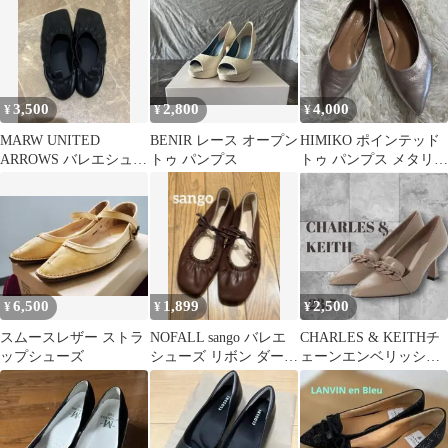
3,500
2,800
4,000
¥
¥
¥
MARW UNITED
BENIR レース オープン
HIMIKO ポインテッド
ARROWS バレエシュー
トゥ パンプス
トゥ パンプス メタリッ
ズ 24.5cm
クシルバー24センチ
6,500
1,899
2,500
¥
¥
¥
スムースレザー ストラ
NOFALL sango バレエ
CHARLES & KEITHチ
ップシューズ
シューズ リボン ダーク
ェーンエンベリッシュ
ブラウン M
ド ローファーパンプス