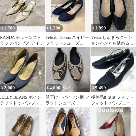
1,700
1,200
1,999
¥
¥
¥
RANDA チェーンスト
Felicita Donna ネイビー
Vivianしゅまろクッシ
ラップパンプス アイボ
フラットシューズ
ョンかかとを踏める ス
リー
22.5cm
クエアトゥVカットバ
ブーシュL黒
2,000
4,000
5,499
¥
¥
¥
JELLY BEANS ポイン
値下げ パイソン柄 フ
極美品‼️ fitfit フィット
テッドトゥ パンプス ブ
ラットシューズ
フィット パンプニーカ
ルー
GALLARDA GALANTE
ー 黒 ウェッジソール
サイズ37