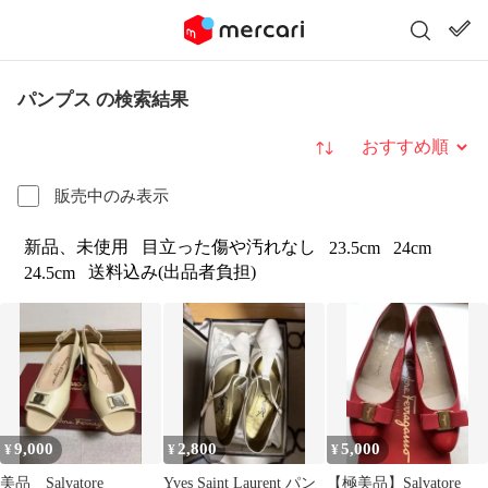
パンプス の検索結果
並び替え
販売中のみ表示
新品、未使用
目立った傷や汚れなし
23.5cm
24cm
送料込み(出品者負担)
24.5cm
9,000
2,800
5,000
¥
¥
¥
美品 Salvatore
Yves Saint Laurent パン
【極美品】Salvatore