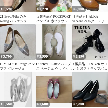
1,590
1,770
5,000
¥
¥
¥
21.5㎝◯数回のみ
☆超美品☆ROCKPORT
【美品✨️】ALKA
welleg バレエシューズ
パンプス 赤ブラウン
vabeene ベルクロメリー
カンフーシューズ ブラ
23cm ヒール7.5cm！
ジェーンパンプス 34 革
ック
靴
3,700
3,999
5,190
¥
¥
¥
HIMIKO On Rouge パン
ORiental TRaffic パンプ
⭐️極美品 The Yon ザヨ
プス グレージュ
ス ベージュ ウッドヒー
ン 足袋ストラップパン
ル 41サイズ
プス 23.5cm 黒
1,580
1,600
2,800
¥
¥
¥