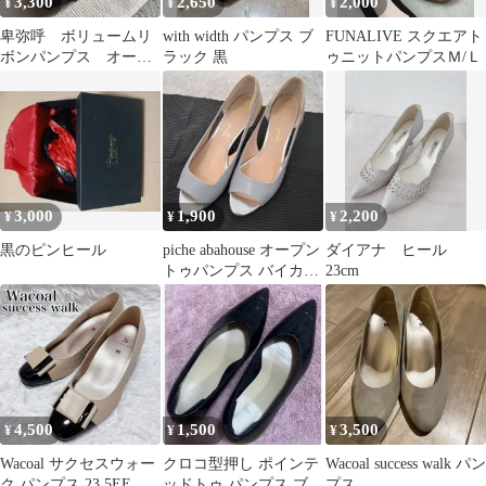
3,300
2,650
2,000
¥
¥
¥
卑弥呼 ボリュームリ
with width パンプス ブ
FUNALIVE スクエアト
ボンパンプス オール
ラック 黒
ゥニットパンプスＭ/Ｌ
ブラック 一粒スワ
ロ 24cm
3,000
1,900
2,200
¥
¥
¥
黒のピンヒール
piche abahouse オープン
ダイアナ ヒール
トゥパンプス バイカラ
23cm
ー
4,500
1,500
3,500
¥
¥
¥
Wacoal サクセスウォー
クロコ型押し ポインテ
Wacoal success walk パン
ク パンプス 23.5EE 日
ッドトゥ パンプス ブラ
プス