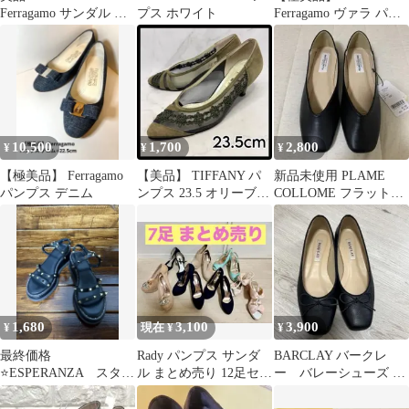
Ferragamo サンダル パ
プス ホワイト
Ferragamo ヴァラ パン
ンプス
プス レッド
10,500
1,700
2,800
¥
¥
¥
【極美品】 Ferragamo
【美品】 TIFFANY パ
新品未使用 PLAME
パンプス デニム
ンプス 23.5 オリーブグ
COLLOME フラットシ
リーン 日本製 メッシュ
ューズ ブラック L
1,680
3,100
3,900
¥
現在 ¥
¥
最終価格
Rady パンプス サンダ
BARCLAY バークレ
⭐️ESPERANZA スタッ
ル まとめ売り 12足セッ
ー バレーシューズ フ
ズサンダル ブラッ
ト
ラットパンプス ブラッ
ク Ｓサイズ
ク/24