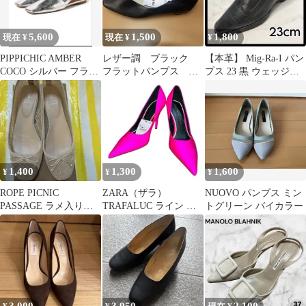
5,600
1,500
1,800
現在 ¥
現在 ¥
¥
PIPPICHIC AMBER
レザー調 ブラック
【本革】 Mig-Ra-I パン
COCO シルバー フラッ
フラットパンプス
プス 23 黒 ウェッジソ
トシューズ25㎝箱あり
【美品】
ール コンフォート
1,400
1,300
1,600
¥
¥
¥
ROPE PICNIC
ZARA（ザラ）
NUOVO パンプス ミン
PASSAGE ラメ入りフ
TRAFALUC ライン ポ
トグリーン バイカラー
ラットシューズ アイボ
インテッドパンプス ピ
リー
ンク 24.0