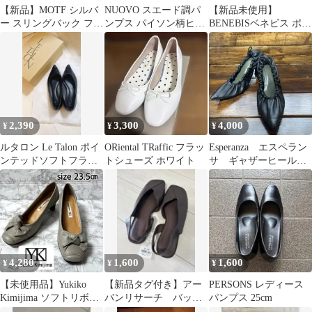
【新品】MOTF シルバ
NUOVO スエード調パ
【新品未使用】
ー スリングバック フラ
ンプス パイソン柄ヒー
BENEBISベネビス ポイ
ットシューズ
ル ピンク
ンテッドトゥ パンプス
黒 25.5cm
2,390
3,300
4,000
¥
¥
¥
ルタロン Le Talon ポイ
ORiental TRaffic フラッ
Esperanza エスペラン
ンテッドソフトフラッ
トシューズ ホワイト
サ ギャザーヒールパ
トシューズ 24cm 黒
ンプス くしゅくしゅ
パンプス
4,280
1,600
1,600
¥
¥
¥
【未使用品】Yukiko
【新品タグ付き】アー
PERSONS レディース
Kimijima ソフトリボン
バンリサーチ バック
パンプス 25cm
パンプス 23.5cm
スリングフラットシュ