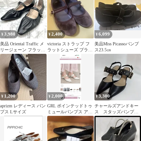
3,980
2,400
6,099
¥
¥
¥
美品 Oriental Traffic メ
victoria ストラップ フ
美品Miss Picassoパンプ
リージェーン フラット
ラットシューズ ブラウ
ス23.5㎝
ビジュー 黒
ン39
1,200
2,000
3,300
¥
¥
¥
aprizm レディース パン
GRL ポインテッドトゥ
チャールズアンドキー
プス Lサイズ
ミュールパンプス アイ
ス スタッズパンプス
ボリー 24.5cm
ブラック