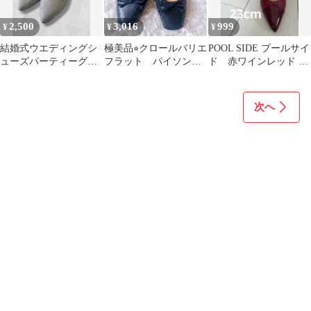
2,500
3,016
999
¥
¥
¥
結婚式ウエディングシ
極美品⭐︎クロールバリエ
POOL SIDE プールサイ
ューズパーティーグリ
フラット パイソン柄
ド 赤ワインレッド ハ
ッター パンプス シルバ
21.5cm EEE［A172］
イヒール 23cm カネマ
ー ストラップ付
ツ
次へ