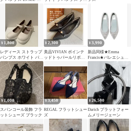
本製 通勤 バイカラー
ック
1,800
2,300
3,990
¥
¥
¥
レディース ストラップ
美品VIVIAN ポインテ
新品同様★Emma
パンプス ホワイト パー
ッドトゥパールリボン
Francis★バレエシュー
ル付き
5cmヒール感激パンプ
ズ
ス
1,000
3,450
26,500
¥
¥
¥
スパンコール装飾 フラ
REGAL フラットシュー
Darich プラットフォー
ットシューズ ブラック
ズ
ムメリージェーン