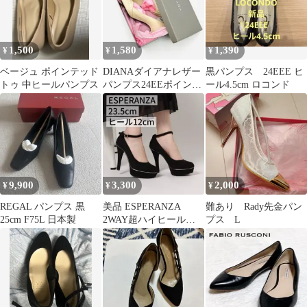
1,500
1,580
1,390
¥
¥
¥
ベージュ ポインテッド
DIANAダイアナレザー
黒パンプス 24EEE ヒ
トゥ 中ヒールパンプス
パンプス24EEポインテ
ール4.5cm ロコンド
ッドヒールベージュ美
品日本製箱付
9,900
3,300
2,000
¥
¥
¥
REGAL パンプス 黒
美品 ESPERANZA
難あり Rady先金パン
25cm F75L 日本製
2WAY超ハイヒール厚
プス L
底パンプス