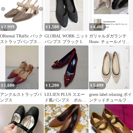
2,999
1,500
4,400
¥
¥
¥
ORiental TRaffic バック
GLOBAL WORK ニット
ガリャルダガランテ
ストラップパンプス
パンプス ブラック L
Hoaw. チュールメリー
61101 ブラウン
ジーン フラットシュー
ズ 白38
1,600
1,200
5,499
¥
¥
¥
アンクルストラップパ
LELIEN PLUS スエー
green label relaxing ポイ
ンプス
ド風パンプス ボルド
ンテッドチュールフラ
ー М 未使用
ットシューズ