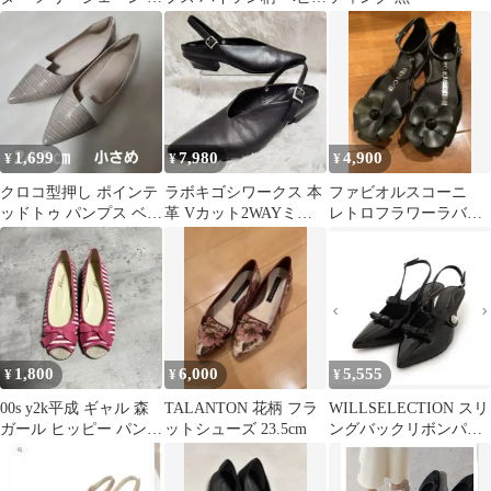
ラットシューズ 黒
ピンク
1,699
7,980
4,900
¥
¥
¥
クロコ型押し ポインテ
ラボキゴシワークス 本
ファビオルスコーニ
ッドトゥ パンプス ベー
革 Vカット2WAYミュ
レトロフラワーラバー
ジュ 39
ール 黒 24.5㎝ 最終価
シューズ35 22.5cm ブラ
格
ック防水
1,800
6,000
5,555
¥
¥
¥
00s y2k平成 ギャル 森
TALANTON 花柄 フラ
WILLSELECTION スリ
ガール ヒッピー パンプ
ットシューズ 23.5cm
ングバックリボンパン
ス リボン ボーダー
プス ブラック