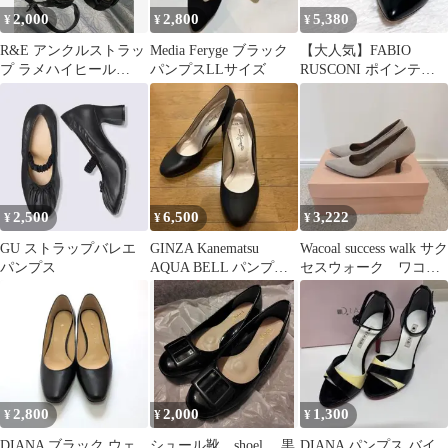
2,000
2,800
5,380
¥
¥
¥
R&E アンクルストラッ
Media Feryge ブラック
【大人気】FABIO
プ ラメハイヒール
パンプスLLサイズ
RUSCONI ポインテッ
23cm
ド フラットパンプス 黒
35
2,500
6,500
3,222
¥
¥
¥
GU ストラップバレエ
GINZA Kanematsu
Wacoal success walk サク
パンプス
AQUA BELL パンプス
セスウォーク ワコー
ブラック
ル
2,800
2,000
1,300
¥
¥
¥
DIANA ブラック ウェ
シュール靴 shoel 黒
DIANA パンプス バイ