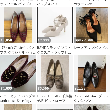
ッジソール パンプス
パンプス23.0
カラー 22cm
1,850
2,999
2,300
¥
¥
現在 ¥
【Franck Olivier】パン
RANDA ランダ ソフト
レースアップパンプス
プス クラシカル ヴィン
クロスストラップセパ
テージ
レートパンプス LLサイ
ズ
1,899
3,500
2,222
¥
¥
¥
ハローキティ パンプス
ORiental TRaffic 千鳥格
Romeo Valentino ブラッ
earth music & ecology
子柄 ビットローファー
ク パンプス
パンプス