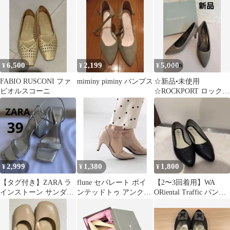
ーズ Mサイズ
6,500
2,199
5,000
¥
¥
¥
FABIO RUSCONI ファ
miminy piminy パンプス
☆新品•未使用
ビオルスコーニ
☆ROCKPORT ロックポ
ートグレー ハイヒール
2,999
1,380
1,800
¥
¥
¥
【タグ付き】ZARA ラ
flune セパレート ポイ
【2〜3回着用】WA
インストーン サンダル
ンテッドトゥ アンクル
ORiental Traffic パンプ
シルバー 39（25.3cm）
ストラップ パンプス
ス ヒール1cm
24.5