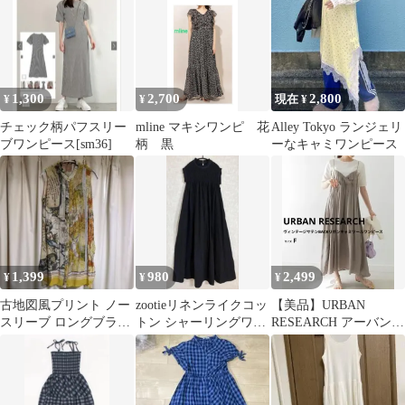
1,300
2,700
2,800
¥
¥
現在 ¥
チェック柄パフスリー
mline マキシワンピ 花
Alley Tokyo ランジェリ
ブワンピース[sm36]
柄 黒
ーなキャミワンピース
1,399
980
2,499
¥
¥
¥
古地図風プリント ノー
zootieリネンライクコッ
【美品】URBAN
スリーブ ロングブラウ
トン シャーリングワン
RESEARCH アーバンリ
ス
ピース
サーチ サテン キャミワ
ンピ F