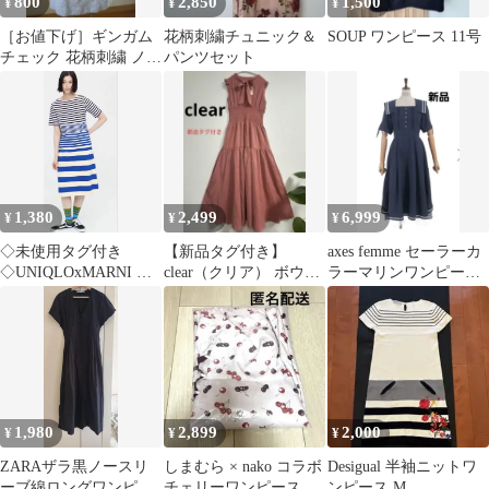
800
2,850
1,500
¥
¥
¥
［お値下げ］ギンガム
花柄刺繍チュニック＆
SOUP ワンピース 11号
チェック 花柄刺繍 ノー
パンツセット
スリーブワンピース
1,380
2,499
6,999
¥
¥
¥
◇未使用タグ付き
【新品タグ付き】
axes femme セーラーカ
◇UNIQLOxMARNI コ
clear（クリア） ボウタ
ラーマリンワンピース
ラボボーダーワンピー
イノースリワンピー
紺 新品未使用タグ
ス M
ス フリーサイズ
付き
1,980
2,899
2,000
¥
¥
¥
ZARAザラ黒ノースリ
しまむら × nako コラボ
Desigual 半袖ニットワ
ーブ綿ロングワンピー
チェリーワンピース ピ
ンピース M