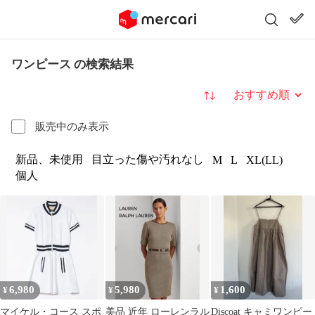
ワンピース の検索結果
並び替え
販売中のみ表示
新品、未使用
目立った傷や汚れなし
M
L
XL(LL)
個人
6,980
5,980
1,600
¥
¥
¥
マイケル・コース スポ
美品 近年 ローレンラル
Discoat キャミワンピー