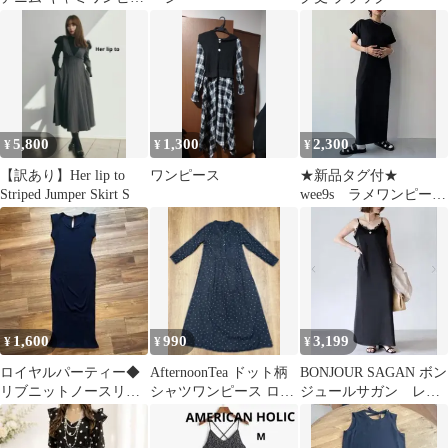
ス s
5,800
1,300
2,300
¥
¥
¥
【訳あり】Her lip to
ワンピース
★新品タグ付★
Striped Jumper Skirt S
wee9s ラメワンピー
ス サイズFREE
1,600
990
3,199
¥
¥
¥
ロイヤルパーティー◆
AfternoonTea ドット柄
BONJOUR SAGAN ボン
リブニットノースリー
シャツワンピース ロン
ジュールサガン レー
ブロングタイトワンピ
グ丈 ブラック
ストリムキャミワンピ
ース◆ネイビー
ース 黒