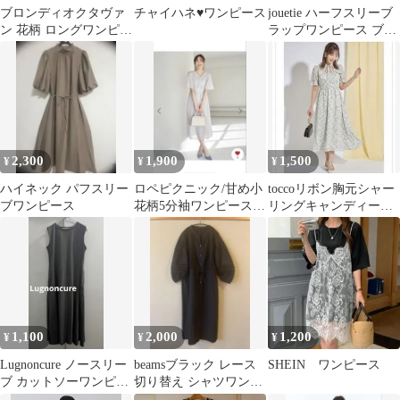
ブロンディオクタヴァ
チャイハネ♥ワンピース
jouetie ハーフスリーブ
ン 花柄 ロングワンピー
ラップワンピース ブラ
ス Vネック 半袖 54ビッ
ック
グサイズ
2,300
1,900
1,500
¥
¥
¥
ハイネック パフスリー
ロペピクニック/甘め小
toccoリボン胸元シャー
ブワンピース
花柄5分袖ワンピース
リングキャンディース
サイズ38
リーブフラワープリン
トワンピース
1,100
2,000
1,200
¥
¥
¥
Lugnoncure ノースリー
beamsブラック レース
SHEIN ワンピース
ブ カットソーワンピー
切り替え シャツワンピ
ス
ース