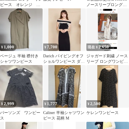
ピース オレンジ
ノースリーブロングワ
Maxi Dress
ンピース＋黒半袖Tシ
ャツ 2点セット
1,000
7,700
2,650
¥
¥
現在 ¥
ベージュ 半袖 襟付き
Darich パイピングオフ
ジャガード刺繍 ノース
シャツワンピース
ショルワンピース ダー
リーブ ロングワンピー
リッチ
ス ホワイトSサイズ
2,999
1,777
2,500
¥
¥
¥
パーソンズ ワンピー
Caliner 半袖シャツワン
ケレンワンピース
ス
ピース 花柄 M