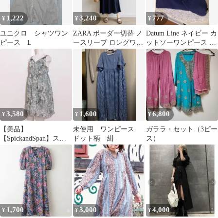
1,222
3,240
777
¥
¥
¥
ユニクロ シャツワン
ZARA ボーダー切替 ノ
Datum Line ネイビー カ
ピース L
ースリーブ ロングワン
ットソーワンピース 半
ピース S
袖
3,580
1,600
6,800
¥
¥
¥
【美品】
未使用 ワンピース
ガララ・セット（3ピー
【SpickandSpan】スピ
ドット柄 紺
ス）
ックアンドスパン ペイ
ズリーキャミソール
1,700
3,000
4,000
¥
¥
¥