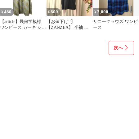
480
800
2,000
¥
¥
¥
【article】幾何学模様
【お値下げ‼️】
サニークラウズ ワンピ
ワンピース カーキ シー
【ZANZEA】 半袖 ワ
ース
スルー
ンピース （濃緑色）
次へ