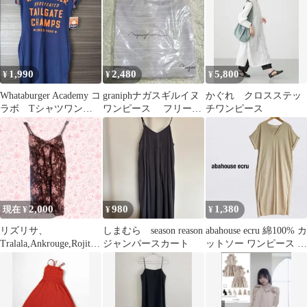
1,990
2,480
5,800
¥
¥
¥
Whataburger Academy コ
graniphナガスギルイヌ
かぐれ クロスステッ
ラボ Tシャツワンピ
ワンピース フリーサ
チワンピース
ース
イズ 新品未開封品
2,000
980
1,380
現在 ¥
¥
¥
リズリサ、
しまむら season reason
abahouse ecru 綿100% カ
Tralala,Ankrouge,Rojita,a
ジャンパースカート
ットソー ワンピース V
xesfemme
ネック