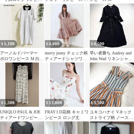
ス
ンク
1,180
4,000
4,500
¥
¥
¥
アーノルドパーマー
merry jenny チェック柄
早い者勝ち Audrey and
ポロワンピース M 白
ティアードシャツワン
John Wad リネンシャツ
チェック柄 コットン
ピース
ワンピース 黒
混 上品 着回し
1,500
13,000
3,500
¥
¥
¥
UNIQLO PAUL & JOE
FRAY I.D花柄 キャミワ
ユキコハナイ Vネック
ティアードワンピース
ンピース ロング丈
ストライプ柄 ノースリ
S
ーブワンピース