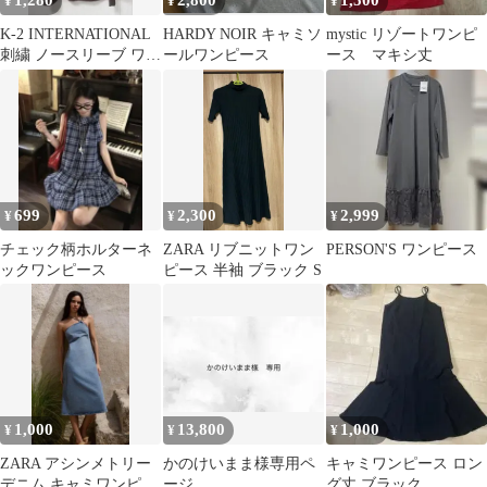
1,280
2,800
1,500
¥
¥
¥
K-2 INTERNATIONAL
HARDY NOIR キャミソ
mystic リゾートワンピ
刺繍 ノースリーブ ワン
ールワンピース
ース マキシ丈
ピース ブラウン
699
2,300
2,999
¥
¥
¥
チェック柄ホルターネ
ZARA リブニットワン
PERSON'S ワンピース
ックワンピース
ピース 半袖 ブラック S
1,000
13,800
1,000
¥
¥
¥
ZARA アシンメトリー
かのけいまま様専用ペ
キャミワンピース ロン
デニム キャミワンピー
ージ
グ丈 ブラック