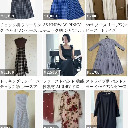
1,199
1,000
700
¥
¥
¥
チェック柄 シャーリン
AS KNOW AS PINKY
earth ノースリーブワン
グ キャミワンピース M
チェック柄 シャツワン
ピース Fサイズ
サイズ
ピース
1,100
2,500
5,700
¥
¥
¥
ドッキングワンピース
ファーストハンド 機能
ストライプ柄 バンドカ
チェック柄 レースアッ
性素材 AIRDRY ドロス
ラー シャツワンピース
プ
トショルダーワンピー
ス