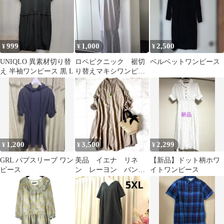
999
1,000
2,500
¥
¥
¥
UNIQLO 異素材切り替
ロペピクニック 裾切
ベルベットワンピース
え 半袖ワンピース 黒 L
り替えマキシワンピー
ス グレー フレンチスリ
ーブ ロング
1,200
3,500
2,299
¥
¥
¥
GRL パプスリーブ ワン
美品 イエナ リネ
【新品】ドット柄ホワ
ピース
ン レーヨン バンド
イトワンピース
カラーロングワンピー
ス 洗える 麻