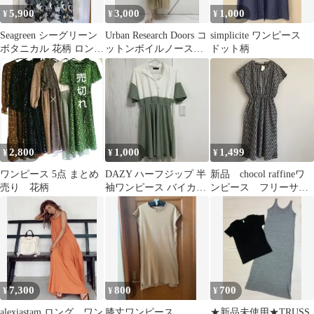
5,900
3,000
1,000
¥
¥
¥
Seagreen シーグリーン
Urban Research Doors コ
simplicite ワンピース
ボタニカル 花柄 ロング
ットンボイルノースリ
ドット柄
ワンピース コットン F
ーブワンピース
2,800
1,000
1,499
¥
¥
¥
ワンピース 5点 まとめ
DAZY ハーフジップ 半
新品 chocol raffineワ
売り 花柄
袖ワンピース バイカラ
ンピース フリーサイ
ー S
ズ チェックワンピー
ス
7,300
800
700
¥
¥
¥
alexiastam ロング ワン
膝丈ワンピース
★新品未使用★TRUSS