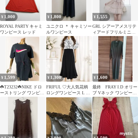
1,000
1,800
1,555
¥
¥
¥
ROYAL PARTY キャミ
ユニクロ ＊ キャミソー
GRL シアーアメスリテ
ワンピース レッド
ルワンピース
ィアードフリルミニワ
ンピース
1,599
1,300
1,600
¥
¥
¥
☘️T23232☘️NIKE ドロ
FRIFUL ♡大人気花柄
最終 FRAY I.D オリー
ーストリング ワンピー
ロングワンピース L マ
ブ Vネック ワンピース
ス ブラック M
キシワンピース
Fサイズ