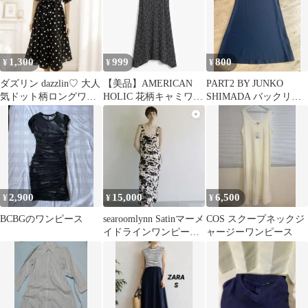
1,300
999
800
¥
¥
¥
ダズリン dazzlin♡ 大人
【美品】AMERICAN
PART2 BY JUNKO
気ドット柄ロングワン
HOLIC 花柄キャミワン
SHIMADA バックリボ
ピース マキシワンピー
ピース Aライン M 総柄
ン ワンピース ブラッ
ス
1
ク
2,900
15,000
6,500
¥
¥
¥
BCBGのワンピース
searoomlynn Satinマーメ
COS スクープネックジ
イドラインワンピー
ャージーワンピース
ス cow 牛柄