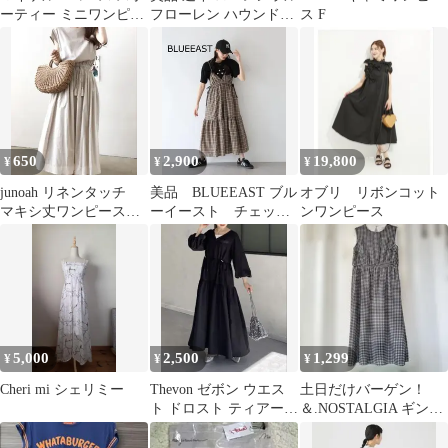
ーティー ミニワンピー
フローレン ハウンドト
ス F
ス ホワイト 半袖
ゥースダブルニットジ
ャカードドレス
650
2,900
19,800
¥
¥
¥
junoah リネンタッチ
美品 BLUEEAST ブル
オブリ リボンコット
マキシ丈ワンピース
ーイースト チェック
ンワンピース
新品
柄 キャミワンピー
ス ブラウン
5,000
2,500
1,299
¥
¥
¥
Cheri mi シェリミー
Thevon ゼボン ウエス
土日だけバーゲン！
ト ドロスト ティアード
＆.NOSTALGIA ギンガ
ワンピース
ムチェック ロングワン
ピース