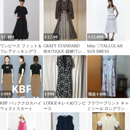
1,400
2,500
15,000
¥
¥
¥
ワンピース フィット＆
CRAFT STANDARD
bibiy ♡TALLULAH
フレアドッキングワン
BOUTIQUE 総柄ワンピ
SUN DRESS
ピース「洗濯機洗い可
ース
999
999
400
¥
¥
現在 ¥
KBF バッククロスハイ
LODGEキレイめワンピ
フラワープリント キャ
ウェストスカート
ース
ミソール ロングワンピ
ース