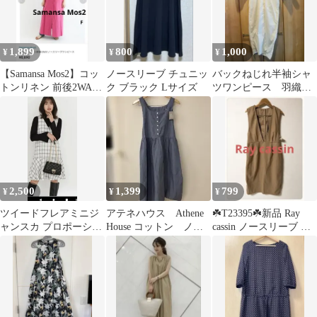
1,899
800
1,000
¥
¥
¥
【Samansa Mos2】コッ
ノースリーブ チュニッ
バックねじれ半袖シャ
トンリネン 前後2WAY
ク ブラック Lサイズ
ツワンピース 羽織
ノースリーブワンピ F
フリル袖 Мサイズ
2,500
1,399
799
¥
¥
¥
ツイードフレアミニジ
アテネハウス Athene
☘️T23395☘️新品 Ray
ャンスカ プロポーショ
House コットン ノー
cassin ノースリーブ ワ
ンボディドレッシング
スリーブ ワンピ タ
ンピース F
グ付き