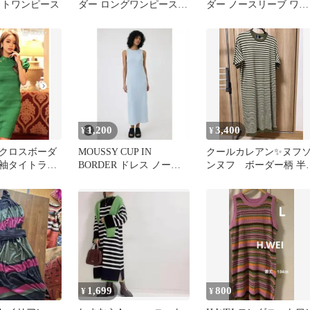
ットワンピース
ダー ロングワンピース
ダー ノースリーブ ワン
長袖 【フリー】 濃緑 黒
ピース 38 日本製
白
1,200
3,400
¥
¥
クロスボーダ
MOUSSY CUP IN
クールカレアン✨ヌフ
袖タイトラウ
BORDER ドレス ノース
ンヌフ ボーダー柄 半
ワンピース
リーブ
ニット ロングワンピ
ス
1,699
800
¥
¥