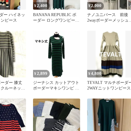
2,400
2,000
¥
¥
ダー ハイネッ
BANANA REPUBLIC ボ
ナノユニバース 前後
ワンピース
ーダー ロングワンピース
2wayボーダーメッシュ
XS グリーン
ット ジレ ワンピー
ス グリーン
2,899
4,800
¥
¥
ボーダー 膝丈
ジーナシス カットアウト
TEVALT マルチボーダ
 クルーネック
ボーダーマキシワンピ 羊
2WAYニットワンピース
ン M 灰 緑
毛混 ニット ハイネック
緑黒