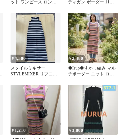
ット ワンピース ロング
ディガン ボーダー 11号 L
ノースリーブ XL
チュニックワンピース風
4,500
2,480
¥
¥
ソ
スタイルミキサー
◆Isup◆すかし編み マル
袖
STYLEMIXER リブニッ
チボーダー ニット ロン
ー
トロングワンピースM
グワンピース 1275F
1,210
3,800
¥
¥