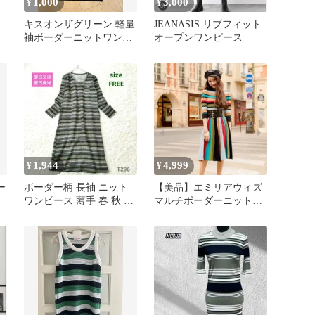
1,000
3,000
¥
¥
キスオンザグリーン 軽量
JEANASIS リブフィット
袖ボーダーニットワンピ
オープンワンピース
ース サイズ3
リ
1,944
4,999
¥
¥
ー
ボーダー柄 長袖 ニット
【美品】エミリアウィズ
ワンピース 薄手 春 秋 日
マルチボーダーニットワ
本製
ンピース Aライン M