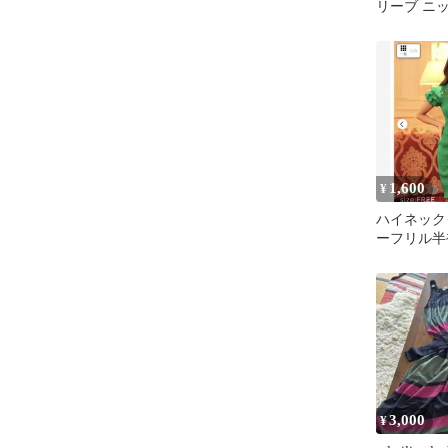
リーブ ニ
1,600
¥
ハイネック
ーフリル半
ンジニット
3,000
¥