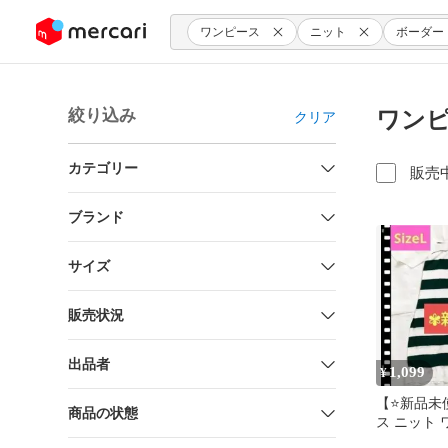
ンツにスキップ
ワンピース
ニット
ボーダー
絞り込み
ワンピ
クリア
カテゴリー
販売
ブランド
サイズ
販売状況
出品者
1,099
¥
【⭐️新品未
商品の状態
ス ニット 
リーン＆ホ