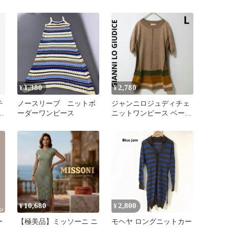
ブ
黒白黄緑 レーヨン デー
ト
1,380
2,780
¥
¥
チ
ノースリーブ ニットボ
ジャンニロジュディチェ
ーダーワンピース
ニットワンピース ベージ
グ
ュ チュニック 五分袖 薄
手
10,680
2,800
¥
¥
ー
【極美品】ミッソーニ ニ
モヘヤ ロングニットカー