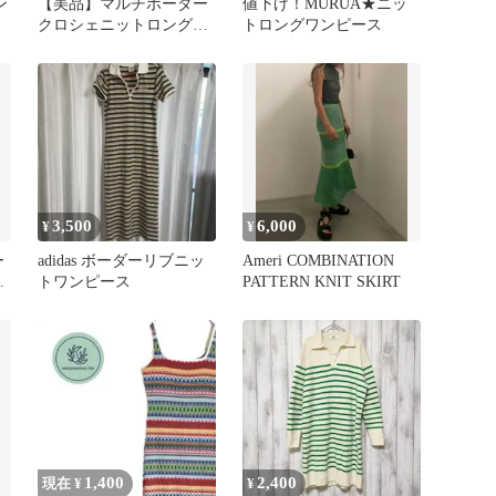
ン
【美品】マルチボーダー
値下げ！MURUA★ニッ
クロシェニットロングベ
トロングワンピース
ス
スト ジレ ピンク フリー
サイズ
3,500
6,000
¥
¥
ー
adidas ボーダーリブニッ
Ameri COMBINATION
ズ
トワンピース
PATTERN KNIT SKIRT
ー
1,400
2,400
現在 ¥
¥