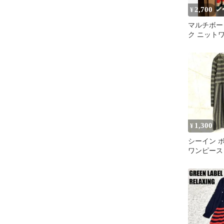
2,700
¥
マルチボー
ク ニット
1,300
¥
シーイン 
ワンピース
長袖 Aライ