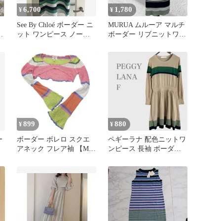
6,700
1,780
¥
¥
See By Chloé ボーダー ニ
MURUA ムルーア マルチ
ニ
ット ワンピース ノース
ボーダー リブニットワン
リーブ コットン
ピース モックネック
899
880
¥
¥
ー
ボーダー ボレロ スクエ
ペギーラナ 配色ニットワ
アネック フレア袖 【M】
ンピース 長袖 ボーダー
桃緑白橙 鍵編み Y2K
フレア フェミニン ベー
ジュ