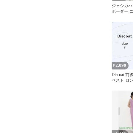
ジェシカハ
ボーダー 
ス クルーネ
2,090
¥
Discoat 
ベスト ロ
ース F リ