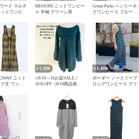
ワード マルチ
MISSONI ニットワンピー
Green Parks ヘンリーネ
ニットワンピー
ス 半袖 グリーン系
クワンピース ブルー 新
ック 長袖 S
品未使用
1,300
1,400
¥
¥
前後2WAY ニット
⭐8/10～16お盆SALE／
ボーダー ノースリーブ
ング丈 ワンピ
10％OFF（8/18商品発
ロングワンピース グリ
ボン
送）⭐Cutie Blonde キュー
ン
ティーブロンド 透かし編
み ボーダー ニット チュ
ニック ワンピース ダー
クグリーン M