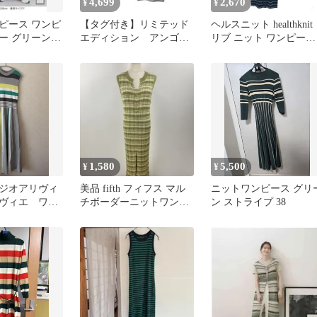
4,699
2,670
¥
¥
ピース ワンピ
【タグ付き】リミテッド
ヘルスニット healthknit
ー グリーンパ
エディション アンゴラ
リブ ニット ワンピース
混 サイズ40 長袖ニッ
マキシ タイト ボーダー
トワンピース
ストレッチ スリット ノ
ースリーブ ディープグ
ーン /NT1
1,580
5,500
¥
¥
ジオアリヴィ
美品 fifth フィフス マル
ニットワンピース グリ
ヴィエ ワン
チボーダーニットワンピ
ン ストライプ 38
ース Iライン スリット