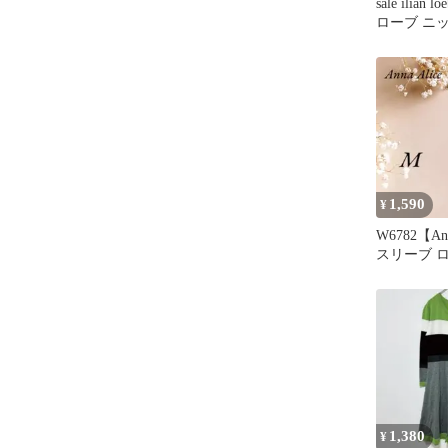
sale ilia
ローブ ニ
1,590
¥
W6782【An
スリーブ 
ワンピ ボ
1,380
¥