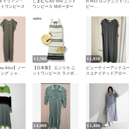
n loeb イリアン・
しまむらArc reve ニット
H.WEI ロングニットワ
ットワンピース
ワンピース Mボーダー
ピー
ボーダーピンク系
3,500
1,050
¥
¥
na Alice】ノー
【日本製】 エンリカ ニ
ビューティーアンドユ
ロング シャツ
ットワンピース ラメボー
スユナイテッドアロー
ーダー
ダー柄 グリーンｘホワイ
タンクワンピース グリ
ト ♪
ン カーキ
4,400
1,400
¥
¥