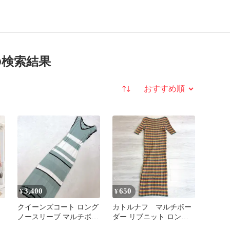
の検索結果
並び替え
3,400
650
¥
¥
クイーンズコート ロング
カトルナフ マルチボー
ノースリーブ マルチボー
ダー リブニット ロング
ダー ニットワンピース
ワンピース 半袖