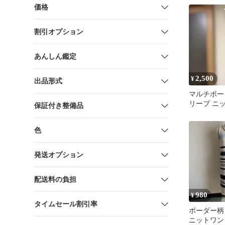
L
価格
割引オプション
あんしん鑑定
2,500
¥
出品形式
マルチボー
リーブ ニ
保証付き整備品
インナー付
色
発送オプション
配送料の負担
980
¥
タイムセール割引率
ボーダー柄
ニットワン