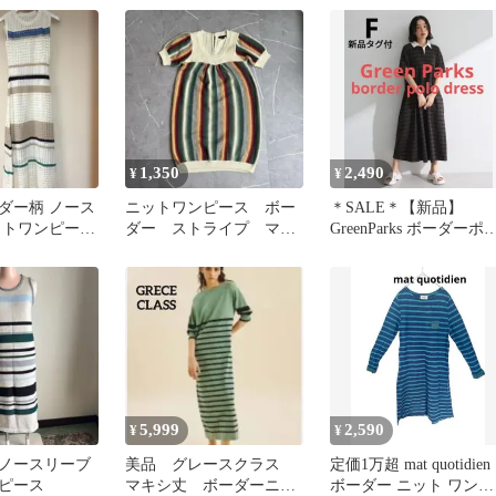
丈夏
1,350
2,490
¥
¥
ダー柄 ノース
ニットワンピース ボー
＊SALE＊【新品】
ットワンピース
ダー ストライプ マル
GreenParks ボーダーポ
き
チカラー Uネック ゆ
ワンピース チャコール
ったり
5,999
2,590
¥
¥
ノースリーブ
美品 グレースクラス
定価1万超 mat quotidien
ピース
マキシ丈 ボーダーニッ
ボーダー ニット ワンピ