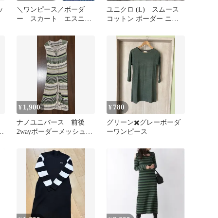
ッ
＼ワンピース／ボーダ
ユニクロ (L) スムース
ー スカート エスニッ
コットン ボーダー ニッ
ク 総柄 イエロー グ
トワンピース
リーン 古着
1,900
780
¥
¥
ナノユニバース 前後
グリーン✖️グレーボーダ
ー
2wayボーダーメッシュニ
ーワンピース
ット ジレ ワンピース