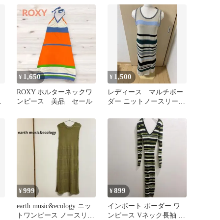
高身長
1,650
1,500
¥
¥
ROXY ホルターネックワ
レディース マルチボー
ロ
ンピース 美品 セール
ダー ニットノースリーブ
ワンピース
999
899
¥
¥
earth music&ecology ニッ
インポート ボーダー ワ
トワンピース ノースリー
ンピース Vネック長袖 L