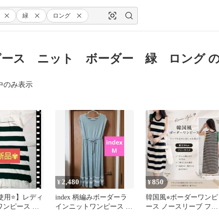
緑
ロング
ース ニット ボーダー 緑 ロング 
中のみ表示
2,480
850
¥
¥
使用⭐️】レディ
index 柄編みボーダーラ
韓国風⭐︎ボーダーワンピ
ワンピース グ
インニットワンピース ミ
ース ノースリーブ フリ
ワイト サイズ
ントグリーンM 緑ロング
ーサイズ