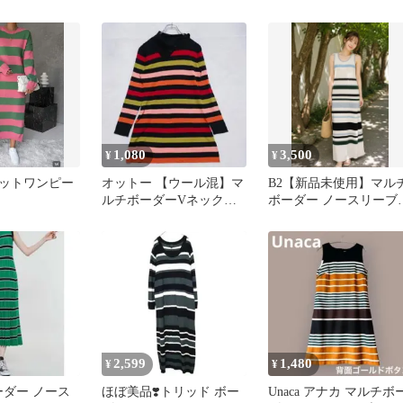
トワンピース 36
ース 綿100
1,080
3,500
¥
¥
ットワンピー
オットー 【ウール混】マ
B2【新品未使用】マル
ルチボーダーVネックニ
ボーダー ノースリーブ
ットワンピース(M) 長袖
ニットワンピース ロン
丈
2,599
1,480
¥
¥
ボーダー ノース
ほぼ美品❣️トリッド ボー
Unaca アナカ マルチボ