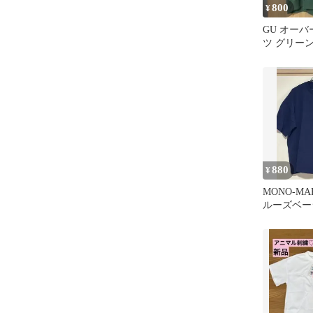
800
¥
GU オー
ツ グリー
880
¥
MONO-M
ルーズベー
バーサイズ