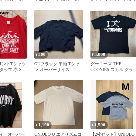
大きいサイズ
ーサイズ 大きいサイズ
ッグシルエット
300
5,800
¥
¥
プリントTシャツ
GUブラック 半袖 Tシャ
グーニーズ THE
ッフ 赤 XL
ツ オーバーサイズ
GOONIES スカル グラ
イズ
ィックTシャツ ブラッ
L
1,100
1,590
¥
¥
イ オーバー
UNIQLO U エアリズムコ
【2枚セット】UNIQLO 