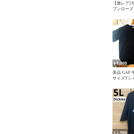
【激レア2
ブンローズ
イチ製 
グレー
1,200
¥
美品 GAP
サイズTシ
Lサイズ
2,980
¥