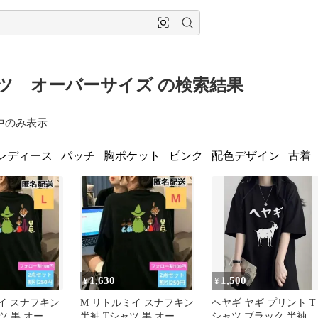
ツ オーバーサイズ の検索結果
中のみ表示
レディース
パッチ
胸ポケット
ピンク
配色デザイン
古着
1,630
1,500
¥
¥
イ スナフキン
M リトルミイ スナフキン
ヘヤギ ヤギ プリント T
ツ 黒 オーバ
半袖 Tシャツ 黒 オーバ
シャツ ブラック 半袖 