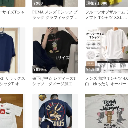
900
1,000
¥
現在 ¥
バーサイズTシャ
PUMA メンズ Tシャツ ブ
フルーツオブザルーム 
ン
ラック グラフィックプリ
メフト Tシャツ XXL メ
ント
ンズ オーバーサイズ
890
1,980
¥
¥
ART リラックス
値下げ中☆ レディースT
メンズ 無地 Tシャツ 4X
シックT オー
シャツ ダメージ加工
白 ゆったり オーバー
 ネイビー
オーバーサイズシャツ
イズ 大きいサイズ 夏
グレー