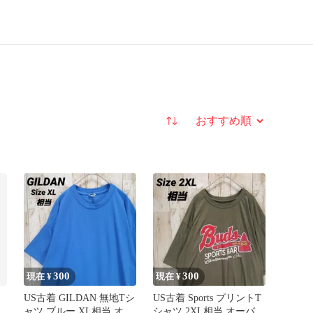
並び替え
300
300
現在 ¥
現在 ¥
US古着 GILDAN 無地Tシ
US古着 Sports プリントT
ビ
ャツ ブルー XL相当 オー
シャツ 2XL相当 オーバー