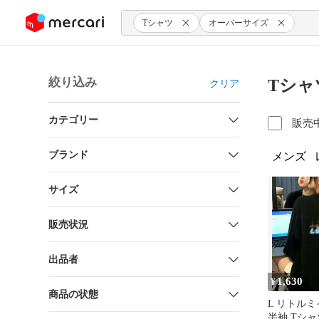
ンツにスキップ
Tシャツ
オーバーサイズ
絞り込み
Tシャ
クリア
カテゴリー
販売
ブランド
メンズ
サイズ
販売状況
出品者
1,630
¥
商品の状態
L リトルミ
半袖 Tシャ