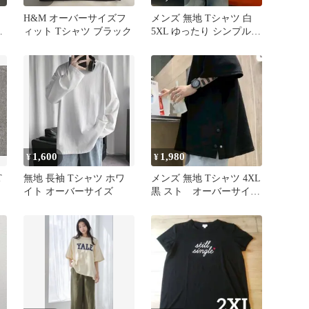
H&M オーバーサイズフ
メンズ 無地 Tシャツ 白
き
ィット Tシャツ ブラック
5XL ゆったり シンプル
ト
オーバーサイズ スト 夏
1,600
1,980
¥
¥
T
無地 長袖 Tシャツ ホワ
メンズ 無地 Tシャツ 4XL
イト オーバーサイズ
黒 スト オーバーサイ
ズ ゆったり 夏 シン
プル