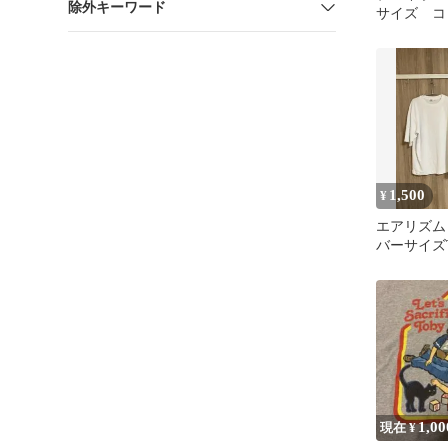
除外キーワード
サイズ コ
袖 ロゴ 
ラック 黒
1,500
¥
エアリズム
バーサイズ
袖 Lサイ
ホワイト
1,00
現在 ¥