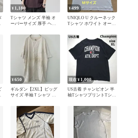
1,180
499
¥
¥
バ
Tシャツ メンズ 半袖 オ
UNIQLO U クルーネック
イ
ーバーサイズ 厚手 ヘビ
Tシャツ ホワイト オーバ
ーウェイト ビッグシルエ
ーサイズ エアリズム
ット
650
1,000
¥
現在 ¥
ピ
ギルダン【2XL】ビッグ
US古着 チャンピオン 半
イ
サイズ 半袖Ｔシャツ 無
袖TシャツプリントTシャ
地 ゆったり 白 綿 カジュ
ツプリントロゴ オーバー
アル
サイズ