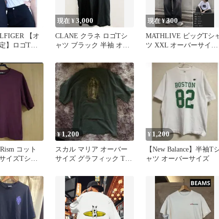
3,000
300
現在 ¥
現在 ¥
LFIGER 【オ
CLANE クラネ ロゴTシ
MATHLIVE ビッグTシ
定】ロゴTシ
ャツ ブラック 半袖 オー
ツ XXL オーバーサイズ
ト L
バーサイズ
古着女子 メンズライク
1,200
1,200
¥
¥
IRism コット
スカル マリア オーバー
【New Balance】半袖T
サイズTシャ
サイズ グラフィック Tシ
ャツ オーバーサイズ
ャツ