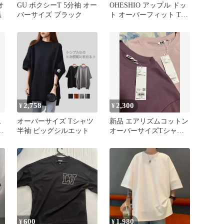
オ
GU ボクシーT 5分袖 オー
OHESHIO アップル ドッ
黒
バーサイズ ブラック
ト オーバーフィット Tシ
ャツ 韓国ファッション
2,758
2,300
¥
¥
ム
オーバーサイズ Tシャツ
新品 エアリズムコットン
イ
半袖 ビッグシルエット
オーバーサイズTシャツ/5
分袖 2枚セット L ピンク
紫
600
1,980
¥
¥