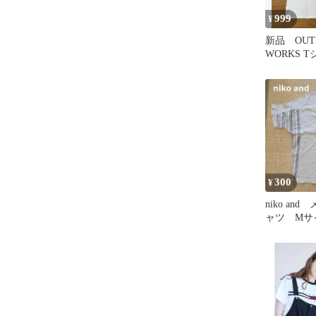
999
¥
新品 OUT
WORKS 
繍 クマ 
ワイト
300
¥
niko an
ャツ Mサ