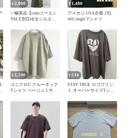
2,000
1,480
¥
¥
ア
✨極美品【coenコーエン
アメカジ USA古着 2XL
YALE別注ゆるシルエッ
still single Tシャツ
トTシャツクリームLサイ
ズ】
1,590
534
¥
¥
L
ユニクロU クルーネック
STAY TRUE ロゴプリン
サ
Tシャツ ベージュ Lサイ
ト オーバーサイズTシャ
ズ
ツ