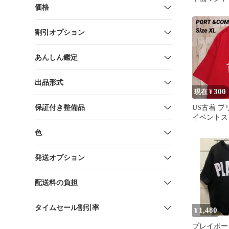
価格
ーサイズ 
割引オプション
あんしん鑑定
出品形式
300
現在 ¥
保証付き整備品
US古着 
イベントスタ
オーバーサ
色
発送オプション
配送料の負担
タイムセール割引率
1,480
¥
プレイボー