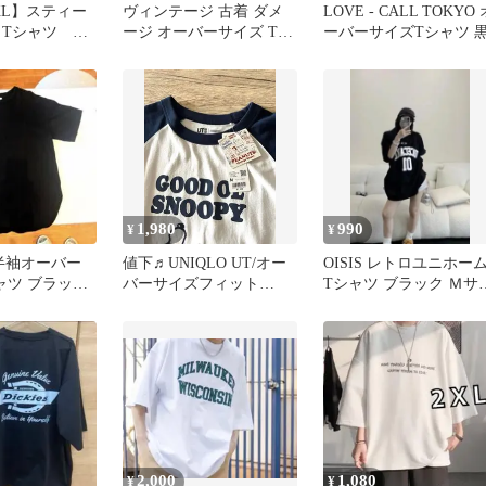
XL】スティー
ヴィンテージ 古着 ダメ
LOVE - CALL TOKYO 
 Tシャツ ハ
ージ オーバーサイズ Tシ
ーバーサイズTシャツ 
ヴィンテージ
ャツ Lサイズ
1,980
990
¥
¥
 半袖オーバー
値下♬UNIQLO UT/オー
OISIS レトロユニホー
ャツ ブラック
バーサイズフィット
Tシャツ ブラック Ｍサ
PEANUTS/Tシャツ M
ズ オーバーサイズ
2,000
1,080
¥
¥