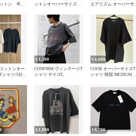
ットン 半
ットンオーバーサイズT
エアリズム オーバーサ
Tシャツ ブ
シャツ/5分袖
ズ Tシャツ (M)
 M
1,300
4,600
¥
¥
コットンオー
CONFIRM ヴィンテージT
COOR オーバーサイズT
Tシャツ/5分
シャツ サイズL
シャツ 韓国 MEDIUM 
ズ ブルー・
地
0
1,890
8,700
¥
¥