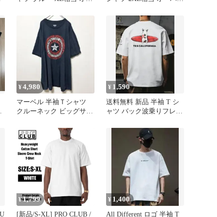
バーサイズ
サイズ 薄手
4,980
1,590
¥
¥
マーベル 半袖Ｔシャツ
送料無料 新品 半袖 T シ
フ
クルーネック ビッグサイ
ャツ バック波乗りフレン
ク
ズ プリント 2X 灰 綿
チブルドッグプリント
TES CALIFORNIA 英字
ホワイト オーバーサイズ
メンズ レディース ユニ
セックス カジュアル
1,799
1,400
¥
¥
U
[新品/S-XL] PRO CLUB /
All Different ロゴ 半袖 T