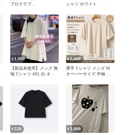
イ
プロクラブ
シャツ ホワイト
HEAVYWEIGHT S/S TEE
(WHITE) ヘビーウエイ
ト 半袖 Tシャツ ホワ
イト Heavyweight Cotton
Short Sleeve Crew Neck T-
Shirt
1,980
1,680
¥
¥
【新品未使用】メンズ 無
厚手 Tシャツ メンズ M
無
地 Tシャツ 4XL 白 オー
オーバーサイズ 半袖 綿
バーサイズ
混 新品
528
3,000
¥
¥