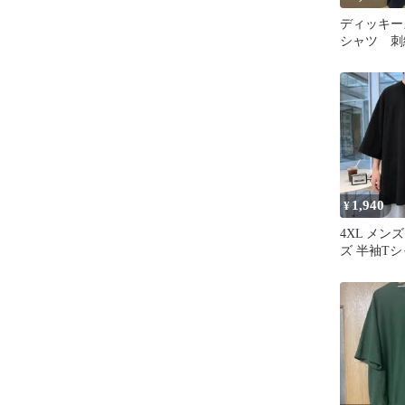
ディッキーズ 
シャツ 刺
ズ オーバ
1,940
¥
4XL メン
ズ 半袖Tシ