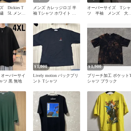
Dickies T
メンズ カレッジロゴ 半
オーバーサイズ Tシャ
繍 5L メン
袖 Tシャツ ホワイト セ
ツ 半袖 メンズ 大
ーサイズ
ット
め ビッグシルエッ
ストリート 夏
1,000
1,900
¥
¥
ズ オーバーサイ
Lively motion バックプリ
ブリーチ加工 ポケット
ャツ 黒 無地
ント Tシャツ
シャツ ブラック