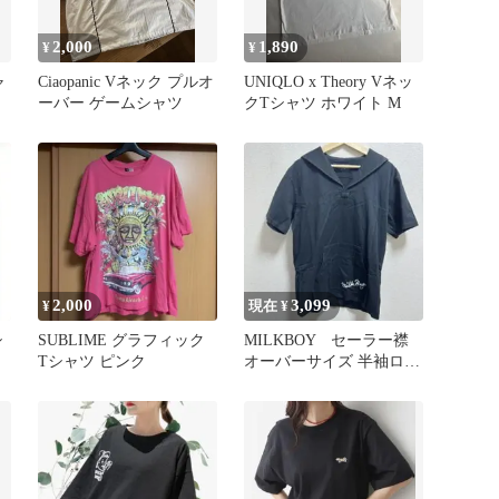
2,000
1,890
¥
¥
ャ
Ciaopanic Vネック プルオ
UNIQLO x Theory Vネッ
ーバー ゲームシャツ
クTシャツ ホワイト M
2,000
3,099
¥
現在 ¥
シ
SUBLIME グラフィック
MILKBOY セーラー襟
Tシャツ ピンク
オーバーサイズ 半袖ロン
グT 黒 レディース メン
ズ