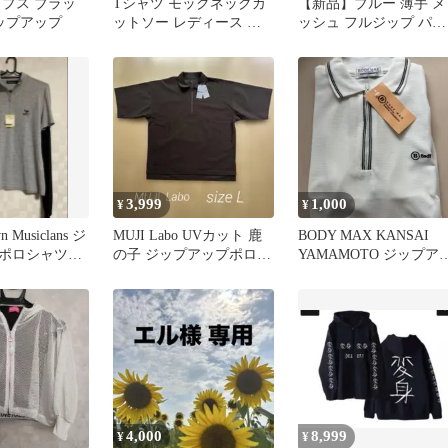
トップス ブラッ
Tシャツ モックネックカ
【新品】ブルー 薄手 メ
ジップアップ
ットソー レディース 半
ッシュ フルジップ パー
袖ハーフジップアップ
カー 長袖 日差し対策
3,999
1,000
¥
¥
n Musiclans ジ
MUJI Labo UVカット 鹿
BODY MAX KANSAI
ポロシャツ
の子 ジップアップポロシ
YAMAMOTO ジップア
ャツ ブラウン L
プポロシャツ
4,000
8,999
¥
¥