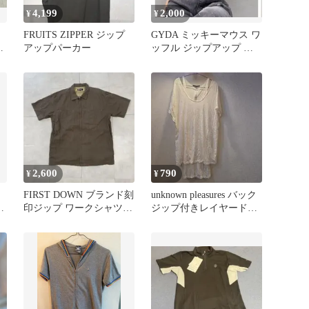
4,199
2,000
¥
¥
FRUITS ZIPPER ジップ
GYDA ミッキーマウス ワ
ン
アップパーカー
ッフル ジップアップ ト
ップス
2,600
790
¥
¥
FIRST DOWN ブランド刻
unknown pleasures バック
）
印ジップ ワークシャツ
ジップ付きレイヤード風
アメカジ アウトドア
カットソー