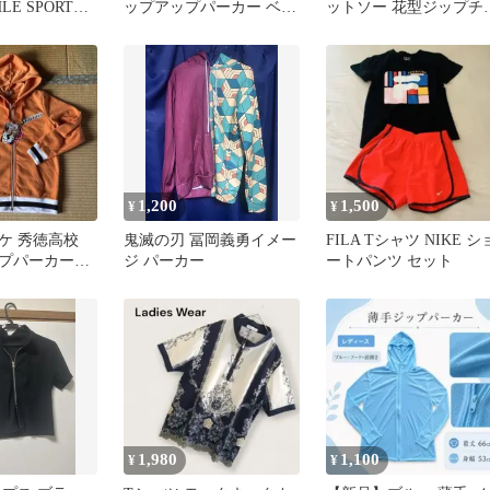
LE SPORTS T
ップアップパーカー ベー
ットソー 花型ジップチ
ジュ
ーム付きゴルフウェア
1,200
1,500
¥
¥
ケ 秀徳高校
鬼滅の刃 冨岡義勇イメー
FILA Tシャツ NIKE シ
ップパーカー
ジ パーカー
ートパンツ セット
1,980
1,100
¥
¥