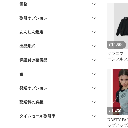
ップ
価格
割引オプション
あんしん鑑定
14,500
¥
出品形式
グラニフ 
ーシブルブ
保証付き整備品
イズ
色
発送オプション
配送料の負担
1,450
¥
タイムセール割引率
NASTY FA
ップアップ