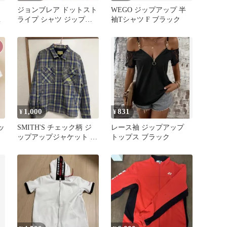
ジョンブレア ドットスト
WEGO ジップアップ 半
ライプ シャツ ジップア
袖Tシャツ F ブラック
ップ L 青 襟付き ビッグ
1,000
831
¥
¥
ッ
SMITH'S チェック柄 ジ
レース袖 ジップアップ
ップアップジャケット L
トップス ブラック
サイズ