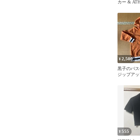
カー & ATH
シャツ
2,500
¥
黒子のバス
ジップア
緑間
555
¥