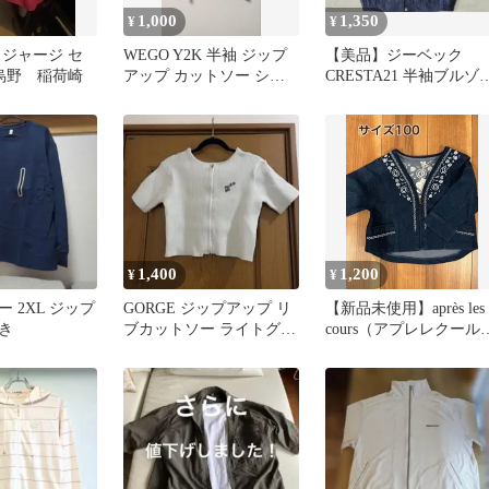
1,000
1,350
¥
¥
 ジャージ セ
WEGO Y2K 半袖 ジップ
【美品】ジーベック
 烏野 稲荷崎
アップ カットソー ショ
CRESTA21 半袖ブルゾ
ート丈 ブラック
作業服 ネイビー M
1,400
1,200
¥
¥
 2XL ジップ
GORGE ジップアップ リ
【新品未使用】après les
き
ブカットソー ライトグレ
cours（アプレレクール
ー
デニムジャケット