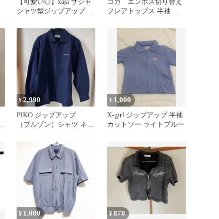
【可愛い◎】xaja サジャ
コカ エンボス切り替え
シャツ型ジップアップワ
フレアトップス 半袖 ラ
ンピース
イトブルー
2,990
1,000
¥
¥
PIKO ジップアップ
X-girl ジップアップ 半袖
ッ
（ブルゾン）シャツ ネイ
カットソー ライトブルー
ビー L 新品
1,080
870
¥
¥