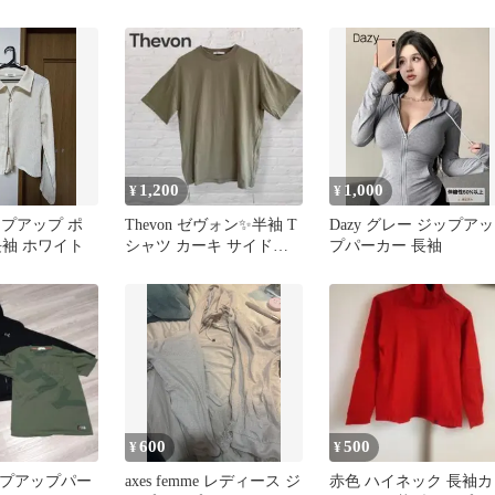
ィ
レー 3XL
1,200
1,000
¥
¥
 ジップアップ ポ
Thevon ゼヴォン✨半袖 T
Dazy グレー ジップアッ
長袖 ホワイト
シャツ カーキ サイドフ
プパーカー 長袖
ァスナー F
600
500
¥
¥
ップアップパー
axes femme レディース ジ
赤色 ハイネック 長袖カ