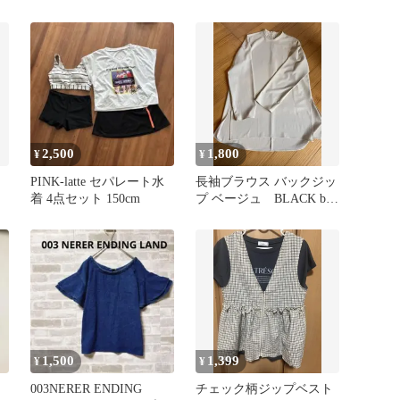
2,500
1,800
¥
¥
PINK-latte セパレート水
長袖ブラウス バックジッ
着 4点セット 150cm
プ ベージュ BLACK by
MOUSSY マウジー
1,500
1,399
¥
¥
003NERER ENDING
チェック柄ジップベスト