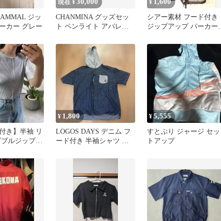
30,000
1,600
現在 ¥
¥
AMMAL ジッ
CHANMINA グッズセッ
シアー素材 フード付き
ーカー グレー
ト ペンライト アパレル
ジップアップ パーカー
まとめ売り
ブラック
1,800
5,555
¥
¥
付き】半袖 リ
LOGOS DAYS デニム フ
すとぷり ジャージ セッ
ダブルジップカ
ード付き 半袖シャツ ベ
トアップ
 シルバー
ア刺繍