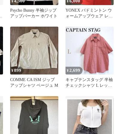
4,500
6,000
¥
¥
Psycho Bunny 半袖ジップ
YONEX バドミントン ウ
アップパーカー ホワイト
ォームアップウェア レッ
ド ブラック M
899
2,699
¥
¥
COMME CA ISM ジップ
キャプテンスタッグ 半袖
アップシャツ ベージュ M
チェックシャツ L レッド
消臭機能 デオロン 綿混