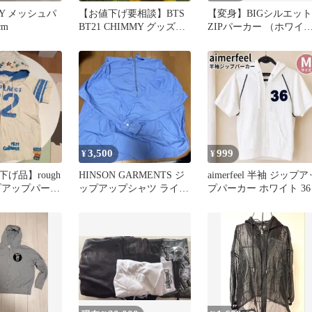
BY メッシュパ
【お値下げ要相談】BTS
【変身】BIGシルエット
cm
BT21 CHIMMY グッズセ
ZIPパーカー （ホワイ
ット
ト） DEZERT
3,500
999
¥
¥
げ品】rough
HINSON GARMENTS ジ
aimerfeel 半袖 ジップア
プアップパーカ
ップアップシャツ ライト
プパーカー ホワイト 36
繍
ブルー L