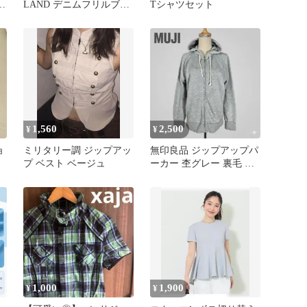
ャ
LAND デニムフリルブラ
Tシャツセット
ウス M
1,560
2,500
¥
¥
ョ
ミリタリー調 ジップアッ
無印良品 ジップアップパ
プ ベスト ベージュ
ーカー 杢グレー 裏毛 フ
ード付 XL ベトナム製
1,000
1,900
¥
¥