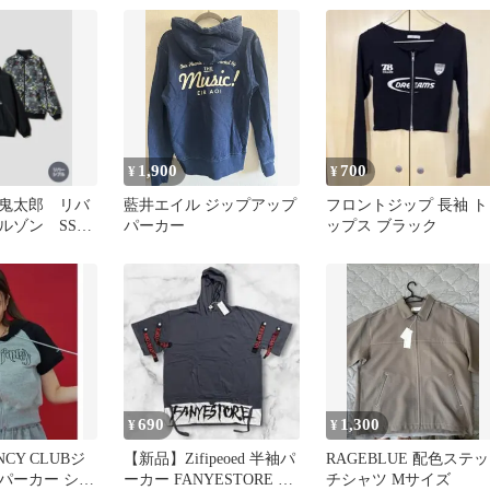
1,900
700
¥
¥
鬼太郎 リバ
藍井エイル ジップアップ
フロントジップ 長袖 ト
ルゾン SSサ
パーカー
ップス ブラック
690
1,300
¥
¥
NCY CLUBジ
【新品】Zifipeoed 半袖パ
RAGEBLUE 配色ステッ
パーカー ショ
ーカー FANYESTORE グ
チシャツ Mサイズ