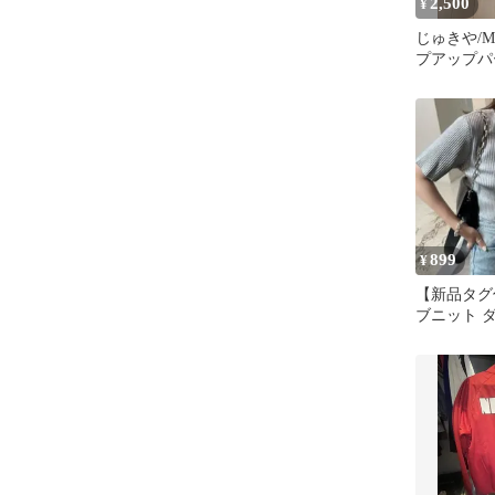
2,500
¥
じゅきや/M
プアップパ
899
¥
【新品タグ
ブニット 
ーディガン