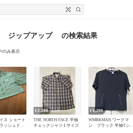
ツ ジップアップ の検索結果
中のみ表示
2,200
1,200
¥
¥
イス ショート
THE NORTH FACE 半袖
WMRKMAN ワークマ
ラッシュドラ
チェックシャツ Lサイズ
ン ブラック 半袖Tシ
ィージップア
ツ ジップポケット付き