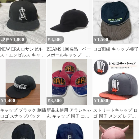
1,800
3,500
1,500
現在 ¥
¥
¥
NEW ERA ロサンゼル
BEAMS 100名品 ベー
ロゴ刺繍 キャップ/帽子
ス・エンゼルス キャッ
スボールキャップ ブ
プ ブラック
ラック
1,400
3,500
1,680
¥
¥
¥
キャップ ブラック 刺繍
新品未使用 アラレちゃ
ストリートキャップ ロ
ロゴ スナップバック
ん キャップ 帽子 コス
ゴ 帽子 メンズ レディ
プレ 羽付き ピンク 3個
ース キャップ 帽子 カ
セット
ジュアル