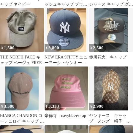
ャップ ネイビー
ッシュキャップ ブラッ
ジャース キャップ グレ
ク
ー 7 3/8
1,500
3,800
2,500
¥
¥
¥
THE NORTH FACE キ
NEW ERA 9FIFTY ニュ
赤川花火 キャップ
ャップ ベージュ FREE
ーヨーク・ヤンキース
キャップ
3,500
3,333
2,990
¥
¥
¥
BIANCA CHANDON コ
豪徳寺 navyblazer cap
ヤンキース キャッ
ーデュロイ キャップ ピ
プ メンズ 帽子 ヴ
ンク
ィンテージ 美品