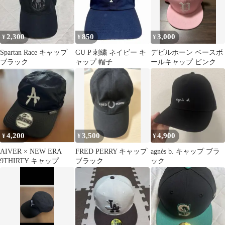
2,300
850
3,000
¥
¥
¥
Spartan Race キャップ
GU P 刺繍 ネイビー キ
デビルホーン ベースボ
ブラック
ャップ 帽子
ールキャップ ピンク
4,200
3,500
4,900
¥
¥
¥
AIVER × NEW ERA
FRED PERRY キャップ
agnès b. キャップ ブラ
9THIRTY キャップ
ブラック
ック