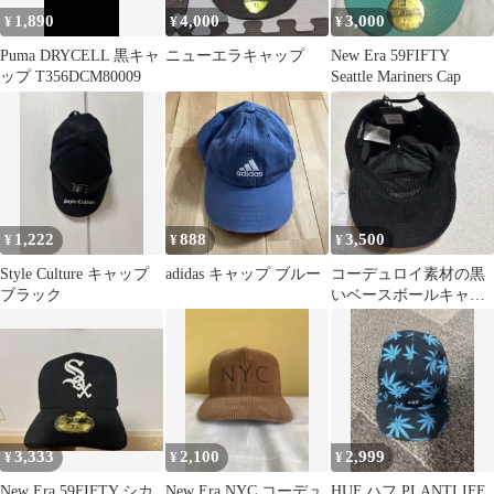
1,890
4,000
3,000
¥
¥
¥
Puma DRYCELL 黒キャ
ニューエラキャップ
New Era 59FIFTY
ップ T356DCM80009
Seattle Mariners Cap
1,222
888
3,500
¥
¥
¥
Style Culture キャップ
adidas キャップ ブルー
コーデュロイ素材の黒
ブラック
いベースボールキャッ
プ フランス、パリ発の
ストリートブランド
3,333
2,100
2,999
¥
¥
¥
New Era 59FIFTY シカ
New Era NYC コーデュ
HUF ハフ PLANTLIFE