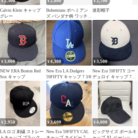
2,300
2,800
2,700
¥
¥
¥
Calvin Klein キャップ
Bohemians ボヘミアン
迷彩帽子
グレー
ズ バンダナ柄 ワッチキ
ャップ 帽子 紺/赤
3,000
4,300
3,500
¥
¥
¥
NEW ERA Boston Red
New Era LA Dodgers
New Era 59FIFTY コー
Sox キャップ
59FIFTY キャップ 7 3/8
デュロイ キャップ 7
1/2
2,950
3,600
4,000
¥
¥
¥
LA ロゴ 刺繍 ストレー
New Era 59FIFTY CAL
ビッグサイズ ボールキ
トキャップ ブラック
キャップ ネイビー 7
ャップ XL ベーシック