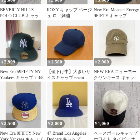
2,000
2,000
3,000
¥
¥
¥
BEVERLY HILLS
ROXY キャップ ベージ
New Era Monster Energy
POLO CLUB キャップ
ュ ロゴ刺繍
9FIFTY キャップ
ブラック
2,999
1,500
2,900
¥
¥
¥
New Era 59FIFTY NY
【値下げ中】大きいサ
NEW ERA ニューヨー
Yankees キャップ 7 3/8
イズキャップ 65cm 無
クヤンキース キャップ
地 シンプル ブラック
ベージュ
2,500
2,000
1,060
¥
¥
¥
New Era 9FIFTY New
47 Brand Los Angeles
ベースボールキャップ
York Yankees キャップ
Dodgers キャップ
ホワイト ネイビー ナン