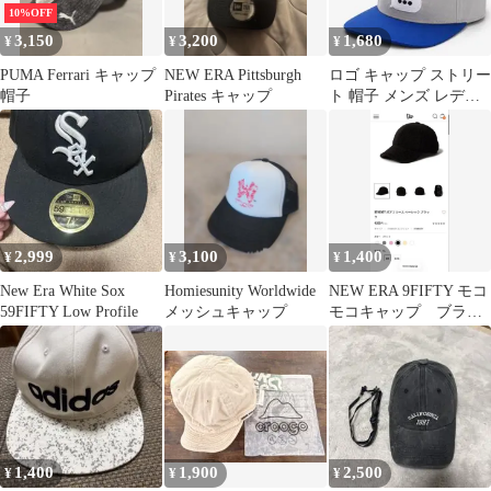
10%OFF
3,150
3,200
1,680
¥
¥
¥
PUMA Ferrari キャップ
NEW ERA Pittsburgh
ロゴ キャップ ストリー
帽子
Pirates キャップ
ト 帽子 メンズ レディ
ース オールシーズン 男
女兼用
2,999
3,100
1,400
¥
¥
¥
New Era White Sox
Homiesunity Worldwide
NEW ERA 9FIFTY モコ
59FIFTY Low Profile
メッシュキャップ
モコキャップ ブラッ
ク
1,400
1,900
2,500
¥
¥
¥