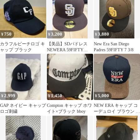
750
3,200
3,880
¥
¥
¥
カラフルピーチロゴ キ
【美品】SDパドレス
New Era San Diego
ャップ ブラック
NEWERA 59FIFTY
Padres 59FIFTY 7 3/8
Brown 714 キャップ
2,999
1,450
5,000
¥
¥
¥
GAP ネイビー キャップ
Compton キャップ ホワ
NEW ERA キャップ コ
ロゴ刺繍
イト×ブラック bboy
ーデュロイ ブラウン ネ
イビー