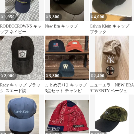
1,050
3,300
4,000
¥
¥
¥
RODEOCROWNS キャ
New Era キャップ
Calvin Klein キャップ
ップ ネイビー
ブラック
2,000
3,300
2,400
¥
¥
¥
Rady キャップ ブラッ
まとめ売り】キャップ
ニューエラ NEW ERA
ク スエード調
3点セット チャンピオ
9TWENTY ベージュキ
ン デニム アズールバイ
ャップ
マウジー 等