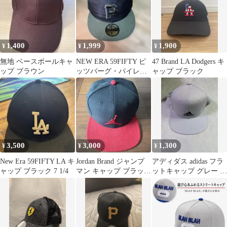
1,400
1,999
1,900
¥
¥
¥
無地 ベースボールキャ
NEW ERA 59FIFTY ピ
47 Brand LA Dodgers キ
ップ ブラウン
ッツバーグ・パイレー
ャップ ブラック
ツ キャップ 6 7/8
3,500
3,000
1,300
¥
¥
¥
New Era 59FIFTY LA キ
Jordan Brand ジャンプ
アディダス adidas フラ
ャップ ブラック 7 1/4
マン キャップ ブラック
ットキャップ グレー フ
×レッド
リーサイズ