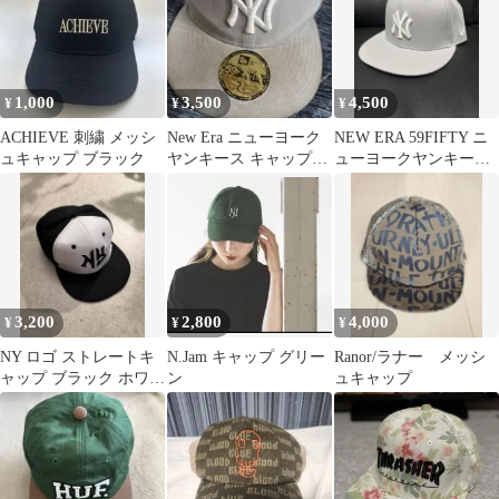
1,000
3,500
4,500
¥
¥
¥
ACHIEVE 刺繍 メッシ
New Era ニューヨーク
NEW ERA 59FIFTY ニ
ュキャップ ブラック
ヤンキース キャップ
ューヨークヤンキース
59FIFTY グレー
キャップ
3,200
2,800
4,000
¥
¥
¥
NY ロゴ ストレートキ
N.Jam キャップ グリー
Ranor/ラナー メッシ
ャップ ブラック ホワイ
ン
ュキャップ
ト