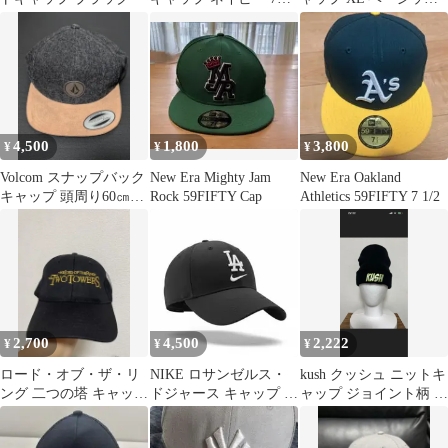
3/8
キャップ ダークグレー
4,500
1,800
3,800
¥
¥
¥
Volcom スナップバック
New Era Mighty Jam
New Era Oakland
キャップ 頭周り60㎝ま
Rock 59FIFTY Cap
Athletics 59FIFTY 7 1/2
で◎ ニューエラ
2,700
4,500
2,222
¥
¥
¥
ロード・オブ・ザ・リ
NIKE ロサンゼルス・
kush クッシュ ニットキ
ング 二つの塔 キャップ
ドジャース キャップ ブ
ャップ ジョイント柄 ガ
帽子
ラック
ンジャ ユニセックス