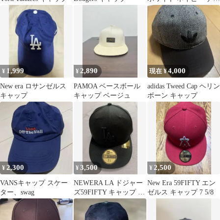
バー3 刺繍
1,999
2,890
4,000
¥
¥
現在 ¥
New era ロサンゼルス
PAMOA ベースボール
adidas Tweed Cap ヘリン
キャップ
キャップ ベージュ
ボーン キャップ
2,300
3,500
2,500
¥
¥
¥
VANSキャップ スケー
NEWERA LA ドジャー
New Era 59FIFTY エン
ター、swag
ズ59FIFTY キャップ ブ
ゼルス キャップ 7 5/8
ラック 58.7cm