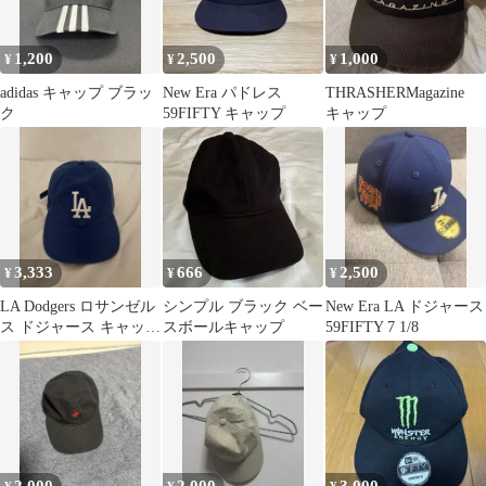
1,200
2,500
1,000
¥
¥
¥
adidas キャップ ブラッ
New Era パドレス
THRASHERMagazine
ク
59FIFTY キャップ
キャップ
3,333
666
2,500
¥
¥
¥
LA Dodgers ロサンゼル
シンプル ブラック ベー
New Era LA ドジャース
ス ドジャース キャップ
スボールキャップ
59FIFTY 7 1/8
ブルー