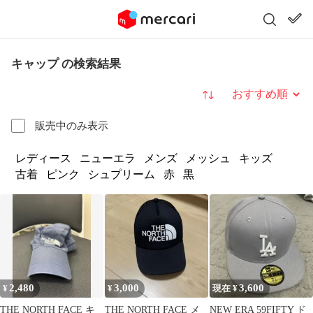
キャップ の検索結果
並び替え
販売中のみ表示
レディース
ニューエラ
メンズ
メッシュ
キッズ
古着
ピンク
シュプリーム
赤
黒
2,480
3,000
3,600
¥
¥
現在 ¥
THE NORTH FACE キ
THE NORTH FACE メ
NEW ERA 59FIFTY ド