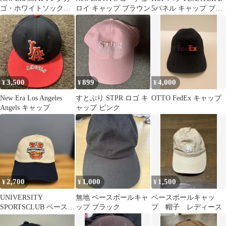
ゴ・ホワイトソックス
ロイ キャップ ブラウン
5パネル キャップ ブル
キャップ
ー ボックスロゴ 帽子
3,500
899
4,000
¥
¥
¥
New Era Los Angeles
すとぷり STPR ロゴ キ
OTTO FedEx キャップ
Angels キャップ
ャップ ピンク
2,700
1,000
1,500
¥
¥
¥
UNIVERSITY
無地 ベースボールキャ
ベースボールキャッ
SPORTSCLUB ベースボ
ップ ブラック
プ 帽子 レディース
ールキャップ