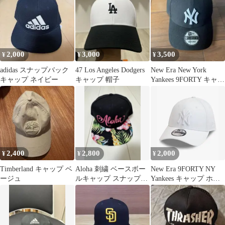
2,000
3,000
3,500
¥
¥
¥
adidas スナップバック
47 Los Angeles Dodgers
New Era New York
キャップ ネイビー
キャップ 帽子
Yankees 9FORTY キャッ
プ
2,400
2,800
2,000
¥
¥
¥
Timberland キャップ ベ
Aloha 刺繍 ベースボー
New Era 9FORTY NY
ージュ
ルキャップ スナップバ
Yankees キャップ ホワ
ック ハワイ アロハ
イト