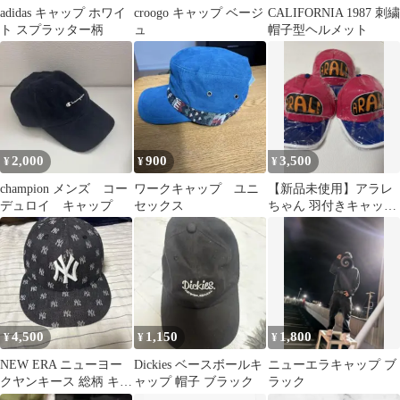
adidas キャップ ホワイ
croogo キャップ ベージ
CALIFORNIA 1987 刺繍
ト スプラッター柄
ュ
帽子型ヘルメット
2,000
900
3,500
¥
¥
¥
champion メンズ コー
ワークキャップ ユニ
【新品未使用】アラレ
デュロイ キャップ
セックス
ちゃん 羽付きキャップ
ピンク 3個セット
4,500
1,150
1,800
¥
¥
¥
NEW ERA ニューヨー
Dickies ベースボールキ
ニューエラキャップ ブ
クヤンキース 総柄 キャ
ャップ 帽子 ブラック
ラック
ップ