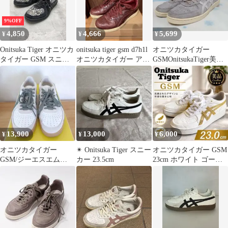
L11698
9%OFF
4,850
4,666
5,699
¥
¥
¥
Onitsuka Tiger オニツカ
onitsuka tiger gsm d7h1l
オニツカタイガー
タイガー GSM スニー
オニツカタイガー アシ
GSMOnitsukaTiger美品
カー size23.5cm/黒×白
ックス
グレー スエード本革26
■■◎レディース
㌢
13,900
13,000
6,000
¥
¥
¥
オニツカタイガー
✴︎ Onitsuka Tiger スニー
オニツカタイガー GSM
GSM/ジーエスエム
カー 23.5cm
23cm ホワイト ゴール
24.5cm
ド アシックス asics