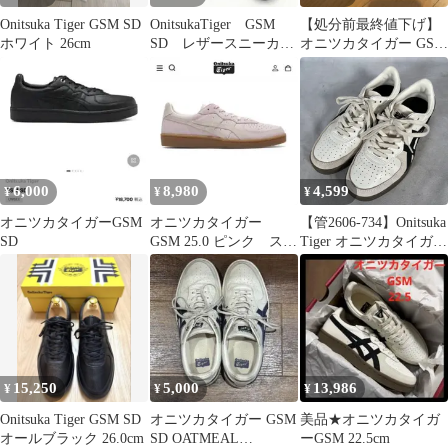
Onitsuka Tiger GSM SD
OnitsukaTiger GSM
【処分前最終値下げ】
ホワイト 26cm
SD レザースニーカ
オニツカタイガー GSM
ー ローカット25cm黒
ブラック ローカットレ
ザースニーカー
6,000
8,980
4,599
¥
¥
¥
オニツカタイガーGSM
オニツカタイガー
【管2606-734】Onitsuka
SD
GSM 25.0 ピンク スニ
Tiger オニツカタイガー
ーカー
GSM スニーカー 23.0
cm ホワイト×ブラック
中古品 現状渡し
15,250
5,000
13,986
¥
¥
¥
Onitsuka Tiger GSM SD
オニツカタイガー GSM
美品★オニツカタイガ
オールブラック 26.0cm
SD OATMEAL
ーGSM 22.5cm