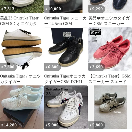
7,313
10,000
9,299
¥
¥
¥
美品23 Onitsuka Tiger
Onitsuka Tiger スニーカ
美品❤️オニツカタイガ
GSM SD オニツカタイ
ー 24.5cm GSM
ー GSM スニーカー
ガーHC162
24cm ブラック×ホワイ
ト
7,300
6,800
3,699
¥
¥
¥
Onitsuka Tiger / オニツ
Onitsuka Tigerオニツカ
【Onitsuka Tiger】GSM
カタイガー
タイガーGSM D7H1L
スニーカー スエード ピ
DELECITY 25.0㎝
レザー 1997
ンク 24cm
14,280
5,900
5,800
¥
¥
¥