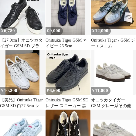
6,780
9,000
12,000
¥
¥
¥
【27.0cm】オニツカタ
Onitsuka Tiger GSM ネ
Onitsuka Tiger / GSM ジ
イガー GSM SD ブラッ
イビー 26.5cm
ーエスエム
ク レザースニーカー
10,200
6,600
11,000
¥
¥
¥
【美品】Onitsuka Tiger
Onitsuka Tiger GSM SD
オニツカタイガー
GSM SD 白27.5cm レザ
レザー スニーカー 黒
GSM グレー系その他
ー
23.5
（ベージュ）