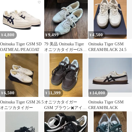
4,800
9,499
4,500
¥
¥
¥
Onitsuka Tiger GSM SD
79 美品 Onitsuka Tiger
Onitsuka Tiger GSM
OATMEAL/PEACOAT
オニツカタイガーGSM
CREAM/BLACK 24.5
スニーカー
6,500
11,399
14,000
¥
¥
¥
Onitsuka Tiger GSM 26.5
オニツカタイガー
Onitsuka Tiger GSM
オニツカタイガー
GSM ブラウン✖️アイボ
CREAM/BLACK
リー 23.0cm 箱あり