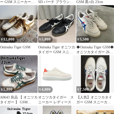
ー GSM スニーカー
SD バーチ ブラウン
GSM 黒×白 23cm
23.5cm アシックス
23.5cm
12,000
5,800
5,500
¥
¥
¥
Onitsuka Tiger GSM
Onitsuka Tiger オニツカ
◆Onitsuka Tiger GSM◆
タイガー GSM スニー
オニツカタイガー 26cm
カー 24.5cm
メンズ
5,800
4,800
7,500
¥
¥
¥
A0643 良品 【 オニツカ
オニツカタイガー ス
【人気】オニツカタイ
タイガー 】 GSM
ニーカー レディース
ガー GSM スニーカー
23.0cm アイボリー×グ
トリコロール [28.5cm]
リーン