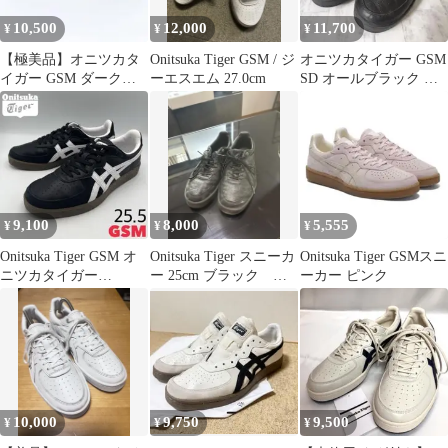
10,500
12,000
11,700
¥
¥
¥
【極美品】オニツカタ
Onitsuka Tiger GSM / ジ
オニツカタイガー GSM
イガー GSM ダークブ
ーエスエム 27.0cm
SD オールブラック ス
ラウン クリーム レザー
ニーカー 25cm
23cm
9,100
8,000
5,555
¥
¥
¥
Onitsuka Tiger GSM オ
Onitsuka Tiger スニーカ
Onitsuka Tiger GSMスニ
ニツカタイガー
ー 25cm ブラック
ーカー ピンク
【25.5cm】
GSM SD
10,000
9,750
9,500
¥
¥
¥