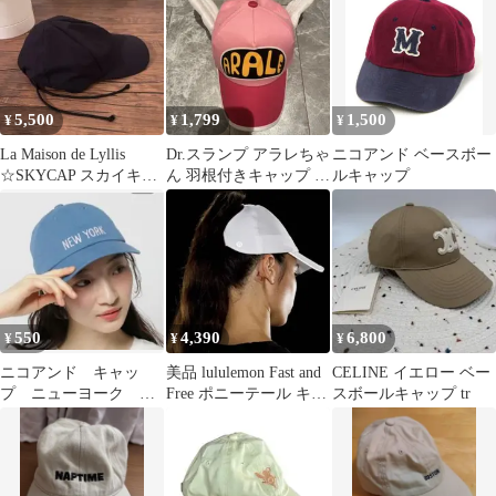
5,500
1,799
1,500
¥
¥
¥
La Maison de Lyllis
Dr.スランプ アラレちゃ
ニコアンド ベースボー
☆SKYCAP スカイキャ
ん 羽根付きキャップ ピ
ルキャップ
ップ 黒
ンク
550
4,390
6,800
¥
¥
¥
ニコアンド キャッ
美品 lululemon Fast and
CELINE イエロー ベー
プ ニューヨーク ロ
Free ポニーテール キャ
スボールキャップ tr
ゴ刺繍
ップ