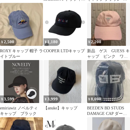
クハーモニー キャッ
ルー
プ
2,500
1,180
2,200
¥
¥
¥
ROXY キャップ 帽子 ラ
COOPER LTDキャップ
新品 ゲス GUESS キ
イトブルー
ャップ ピンク ワン
ポイントロゴ
3,599
3,999
8,000
¥
¥
¥
emiriawiz ノベルティ
【anuke】キャップ
BEEDEN BD STUDS
キャップ ブラック
DAMAGE CAP ダーク
ブルー