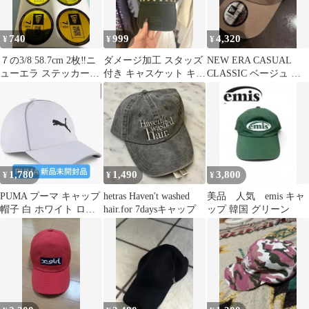
740
999
4,320
¥
¥
¥
７の3/8 58.7cm 2枚‼️ニ
ダメージ加工 スタッズ
NEW ERA CASUAL
ューエラ ステッカー‼️
付き キャスケット キャ
CLASSIC ベージュ キ
正規品折れ防止梱包
ップ ブラック y2k 帽子
ャップ
1,780
1,490
3,800
¥
¥
¥
PUMA プーマ キャップ
hetras Haven't washed
美品 人気 emis キャ
帽子 白 ホワイト ロ
hair.for 7daysキャップ
ップ 韓国 グリーン
ゴ 新品未開封品 男
女兼用