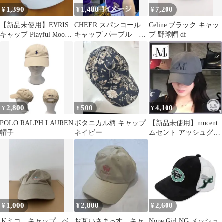
1,390
1,480
7,200
¥
¥
¥
【新品未使用】EVRIS
CHEER スパンコール
Celine ブラック キャッ
キャップ Playful Mood
キャップ パープル 頭
プ 野球帽 df
刺繍 ホワイトフリー
まわり56
2,800
500
4,100
¥
¥
¥
POLO RALPH LAUREN
ボタニカル柄 キャップ
【新品未使用】mucent
帽子
ネイビー
ムセント アッシュグレ
ー ロゴキャップ 韓国
1,000
2,800
2,600
¥
¥
¥
ドミコ キャップ ベ
お互いさまっす キャ
Nope Girl NG メッシュ