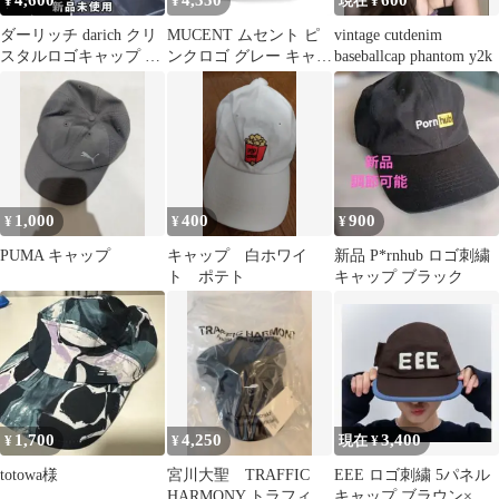
4,600
4,350
600
¥
¥
現在 ¥
ダーリッチ darich クリ
MUCENT ムセント ピ
vintage cutdenim
スタルロゴキャップ 帽
ンクロゴ グレー キャッ
baseballcap phantom y2k
子 BLK ブラック
プ 帽子 アイドル 新品
1,000
400
900
¥
¥
¥
PUMA キャップ
キャップ 白ホワイ
新品 P*rnhub ロゴ刺繍
ト ポテト
キャップ ブラック
1,700
4,250
3,400
¥
¥
現在 ¥
totowa様
宮川大聖 TRAFFIC
EEE ロゴ刺繍 5パネル
HARMONY トラフィッ
キャップ ブラウン×ブ