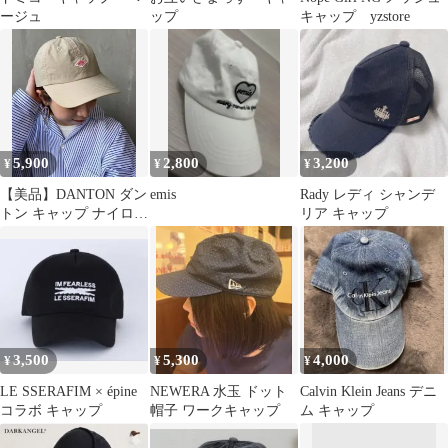
ージュ
ップ
キャップ yzstore
5,900
2,800
3,200
¥
¥
¥
【美品】DANTON ダン
emis
Rady レディ シャンデ
トン キャップ ナイロン
リア キャップ
ベージュ 帽子
3,500
5,300
4,000
¥
¥
¥
LE SSERAFIM × épine
NEWERA 水玉 ドット
Calvin Klein Jeans デニ
コラボ キャップ
帽子 ワークキャップ
ム キャップ