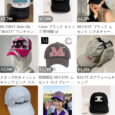
3,700
7,200
4,290
¥
¥
¥
BE:FIRST Hello My
Celine ブラック キャッ
MUCENT ブラック ム
”BESTY” ワンチャンソ
プ 野球帽 sd
セント シグネチャーロ
ーキャップ
ゴボールキャップ 新品
未使用
2,500
4,280
1,400
¥
¥
¥
スタッズ付きメッシュ
韓国限定 MUCENT ム
KELTY ボアウォームキ
キャップ ピンク スカル
セント ロゴ グレー ピ
ャップ
刺繍 平成ギャル Y2K
ンク キャップ 帽子 ア
イドル