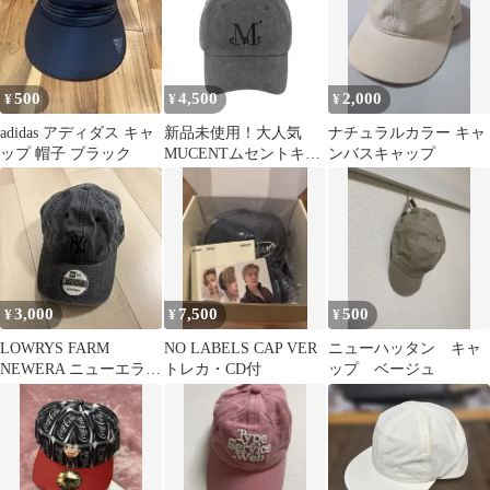
500
4,500
2,000
¥
¥
¥
adidas アディダス キャ
新品未使用！大人気
ナチュラルカラー キャ
ップ 帽子 ブラック
MUCENTムセントキャ
ンバスキャップ
ップ ダイインググレー
デニム
3,000
7,500
500
¥
¥
¥
LOWRYS FARM
NO LABELS CAP VER
ニューハッタン キャ
NEWERA ニューエラ
トレカ・CD付
ップ ベージュ
ウォッシュドキャップ