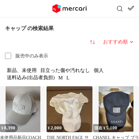
キャップ の検索結果
並び替え
販売中のみ表示
新品、未使用
目立った傷や汚れなし
個人
送料込み(出品者負担)
M
L
8,390
2,000
5,100
¥
¥
現在 ¥
未使用品新品COACH
THE NORTH FACE サ
CHANEL キャップ ブラ