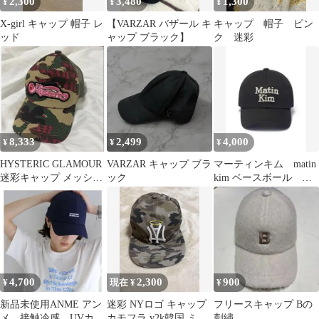
2,300
3,480
1,300
¥
¥
¥
X-girl キャップ 帽子 レ
【VARZAR バザール キ
キャップ 帽子 ピン
ッド
ャップ ブラック】
ク 迷彩
8,333
2,499
4,000
¥
¥
¥
HYSTERIC GLAMOUR
VARZAR キャップ ブラ
マーティンキム matin
迷彩キャップ メッシュ
ック
kim ベースボール キ
キャップ
ャップ ブラック レ
ディース
4,700
2,300
900
¥
現在 ¥
¥
新品未使用ANME アン
迷彩 NYロゴ キャップ
フリースキャップ Bの
メ 接触冷感 UVカッ
カモフラ y2k韓国 ミリ
刺繍