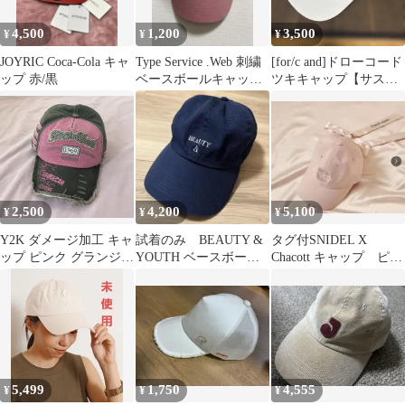
4,500
1,200
3,500
¥
¥
¥
JOYRIC Coca-Cola キャ
Type Service .Web 刺繍
[for/c and]ドローコード
ップ 赤/黒
ベースボールキャップ
ツキキャップ【サステ
ピンク
ィナブル】
2,500
4,200
5,100
¥
¥
¥
Y2K ダメージ加工 キャ
試着のみ BEAUTY &
タグ付SNIDEL X
ップ ピンク グランジ
YOUTH ベースボール
Chacott キャップ ピン
ギャル 平成 グランジ
キャップ ネイビー
クベージュ
5,499
1,750
4,555
¥
¥
¥