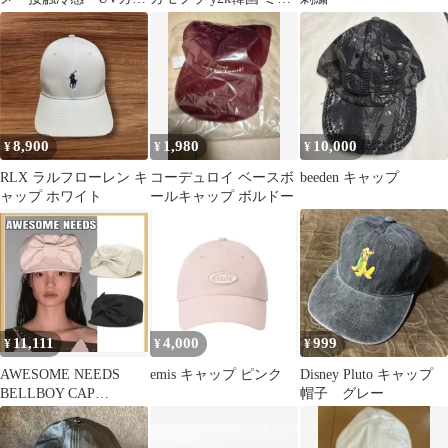
ト キャップ スカー
タリ 天使 aeae
フ付き
8,900
1,980
10,000
¥
¥
¥
RLX ラルフローレン キ
コーデュロイ ベースボ
beeden キャップ
ャップ ホワイト
ールキャップ ボルドー
11,111
4,000
999
¥
¥
¥
AWESOME NEEDS
emis キャップ ピンク
Disney Pluto キャップ
BELLBOY CAP
帽子 グレー
RIBBON