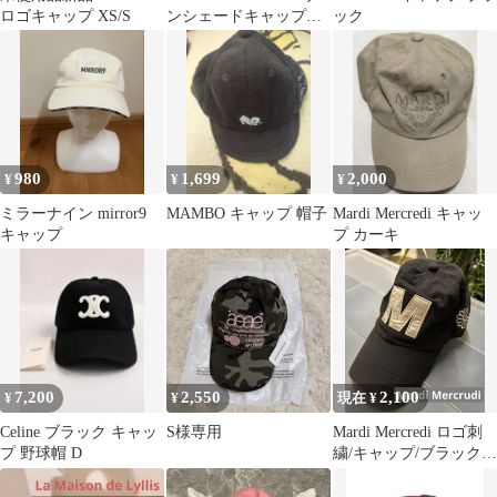
ロゴキャップ XS/S
ンシェードキャップ
ック
NN01873 M
980
1,699
2,000
¥
¥
¥
ミラーナイン mirror9
MAMBO キャップ 帽子
Mardi Mercredi キャッ
キャップ
プ カーキ
7,200
2,550
2,100
¥
¥
現在 ¥
Celine ブラック キャッ
S様専用
Mardi Mercredi ロゴ刺
プ 野球帽 D
繍/キャップ/ブラック/
未使用品★