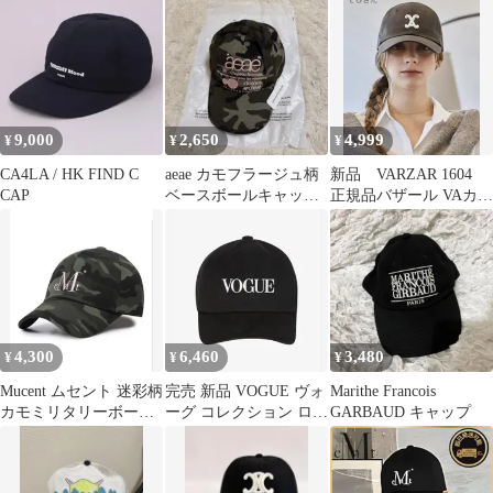
9,000
2,650
4,999
¥
¥
¥
CA4LA / HK FIND C
aeae カモフラージュ柄
新品 VARZAR 1604
CAP
ベースボールキャップ
正規品バザール VAカー
新品タグ付き
ブドロゴ ブラウン
4,300
6,460
3,480
¥
¥
¥
Mucent ムセント 迷彩柄
完売 新品 VOGUE ヴォ
Marithe Francois
カモミリタリーボール
ーグ コレクション ロゴ
GARBAUD キャップ
キャップ
刺繍 キャップ 帽子 黒