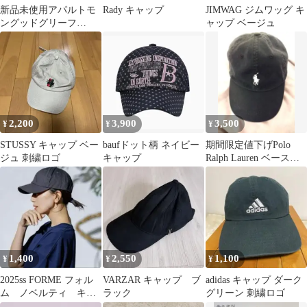
新品未使用アパルトモ
Rady キャップ
JIMWAG ジムワッグ キ
ングッドグリーフ
ャップ ベージュ
CGACAP
2,200
3,900
3,500
¥
¥
¥
STUSSY キャップ ベー
baufドット柄 ネイビー
期間限定値下げPolo
ジュ 刺繍ロゴ
キャップ
Ralph Lauren ベースボ
ールキャップ ブラック
1,400
2,550
1,100
¥
¥
¥
2025ss FORME フォル
VARZAR キャップ ブ
adidas キャップ ダーク
ム ノベルティ キャ
ラック
グリーン 刺繍ロゴ
ップ