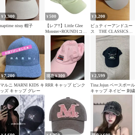
3,300
500
3,200
¥
¥
¥
naptime nissy 帽子
【レア‼️】Little Glee
ビュティーアンドユー
Monster×ROUND1コラ
ス THE CLASSICS
ボ キャップ
YUPOONG キャップ
7,200
300
2,599
¥
現在 ¥
¥
マルニ MARNI KIDS キ
RRR キャップ ピンク
Tina:Jojun ベースボール
ッズ キャップ グレー
キャップ ネイビー 刺繍