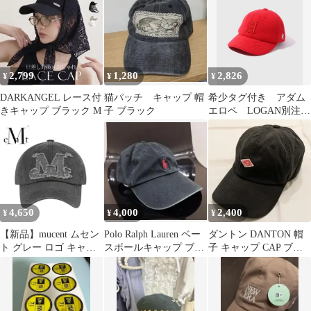
2,799
1,280
2,826
¥
¥
¥
DARKANGEL レース付
猫パッチ キャップ 帽
希少タグ付き アダム
きキャップ ブラック M
子 ブラック
エロペ LOGAN別注フ
リースキャップ 刺
繍 赤レトロカラー
4,650
4,000
2,400
¥
¥
¥
【新品】mucent ムセン
Polo Ralph Lauren ベー
ダントン DANTON 帽
ト グレー ロゴ キャッ
スボールキャップ ブラ
子 キャップ CAP ブラ
プ
ック
ック 黒 小物