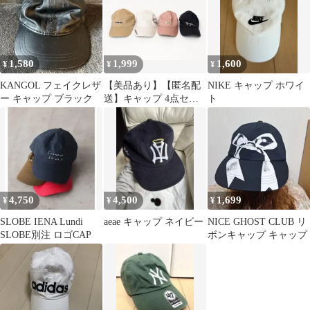
1,580
1,999
1,600
¥
¥
¥
KANGOL フェイクレザ
【美品あり】【匿名配
NIKE キャップ ホワイ
ー キャップ ブラック
送】キャップ 4点セッ
ト
ト まとめ売り
4,750
4,500
1,699
¥
¥
¥
SLOBE IENA Lundi
aeae キャップ ネイビー
NICE GHOST CLUB リ
SLOBE別注 ロゴCAP
ボンキャップ キャップ