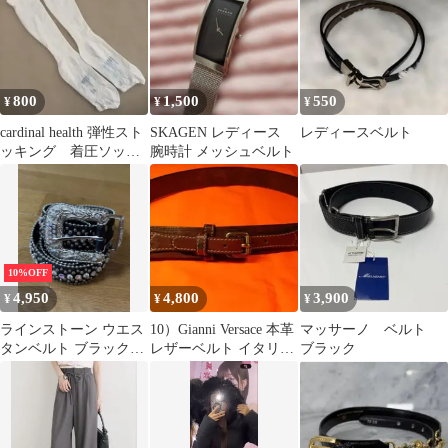
800
1,500
550
¥
¥
¥
cardinal health 弾性スト
SKAGEN レディース
レディースベルト
ッキング 着圧ソック
腕時計 メッシュベルト
ス 出産 手術 M
10%OFF
4,950
4,800
3,900
¥
¥
¥
ラインストーン ウエス
10）Gianni Versace 本革
マッサーノ ベルト
タンベルト ブラック
レザーベルト イタリア
ブラック
125cm
製