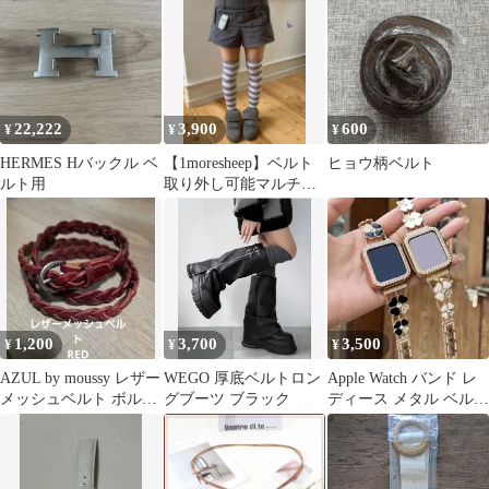
22,222
3,900
600
¥
¥
¥
HERMES Hバックル ベ
【1moresheep】ベルト
ヒョウ柄ベルト
ルト用
取り外し可能マルチボ
タン Y2K ストリート
1,200
3,700
3,500
¥
¥
¥
AZUL by moussy レザー
WEGO 厚底ベルトロン
Apple Watch バンド レ
メッシュベルト ボルド
グブーツ ブラック
ディース メタル ベルト
ー
ラインストーン