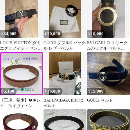
34,000
20,000
10,000
¥
¥
¥
LOUIS VUITTON ダミ
GUCCI ダブルG バック
BVLGARI ロゴ サーク
エグラフィット サンチ
ル レザーベルト
ルバックル ベルト
ュール ベルト
womens belt
5,180
36,000
15,000
¥
¥
¥
【正規 希少】❤️キレ
BALENCIAGA BBロゴ
GUCCI ベルト
イ ルイヴィトン
ベルト
バックルなし ベルト
のみ ブラウン