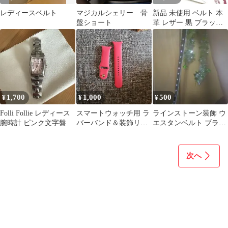
レディースベルト
マジカルシェリー 骨
新品 未使用 ベルト 本
盤ショート
革 レザー 黒 ブラック
特許 ユニセックス
1,700
1,000
500
¥
¥
¥
Folli Follie レディース
スマートウォッチ用 ラ
ラインストーン装飾 ウ
腕時計 ピンク文字盤
バーバンド＆装飾リン
エスタンベルト ブラッ
グセット
ク
次へ