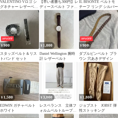
VALENTINO Vロゴ シ
【早い者勝ち300円】レ
IL BISONTE ベルトモ
グネチャー レザーベル
ディースベルト ファッ
チーフ リング シルバー
ト 黒 4cm
ション小物 即購入OK
10%OFF
10%OFF
900
1,000
900
¥
¥
¥
スタッズベルト＆リス
Daniel Wellington 腕時
ダブルピンベルト ブラ
トバンド セット
計 レザーベルト
ウン 穴あきデザイン
1,500
3,000
1,800
¥
¥
¥
EDWIN ガチャベルト
レスペランス 立体フ
ジョブスト JOBST 弾
ホワイト
ォルムベルトループ風
性ストッキング
パンツ