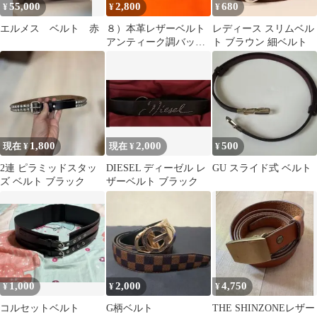
55,000
2,800
680
¥
¥
¥
エルメス ベルト 赤
８）本革レザーベルト
レディース スリムベル
アンティーク調バック
ト ブラウン 細ベルト
ル
1,800
2,000
500
現在 ¥
現在 ¥
¥
2連 ピラミッドスタッ
DIESEL ディーゼル レ
GU スライド式 ベルト
ズ ベルト ブラック
ザーベルト ブラック
1,000
2,000
4,750
¥
¥
¥
コルセットベルト
G柄ベルト
THE SHINZONEレザー