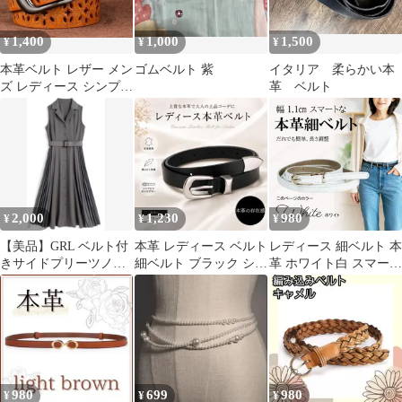
1,400
1,000
1,500
¥
¥
¥
本革ベルト レザー メン
ゴムベルト 紫
イタリア 柔らかい本
ズ レディース シンプル
革 ベルト
キャメル 花柄デザイン
小物
2,000
1,230
980
¥
¥
¥
【美品】GRL ベルト付
本革 レディース ベルト
レディース 細ベルト 本
きサイドプリーツノー
細ベルト ブラック シン
革 ホワイト白 スマート
スリーブワンピース
プル フォーマル カジ
幅1.1cm 簡単長さ調整
ュアル
調節 ワンピー用 レザー
カジュアル シンプル 細
い 細め 本革細ベルト
レディース スカート パ
ンツ ほそい ほそめ 上
品 おしゃれ 通勤オフィ
980
699
980
¥
¥
¥
スカジュアル スデニム