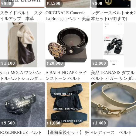
980
3,500
900
¥
¥
¥
スライドベルト スタ
ORIGINALE Conceria
レディースベルト★★2
イルアップ 本革 濃
La Bretagna ベルト 美品
本セット(5/31まで)
茶色 ゴールド 細
目 長さ調節 ビジネ
ス
1,100
20,000
2,800
¥
¥
¥
select MOCA ワンハン
A BATHING APE ライ
美品 JEANASIS ダブル
ドルベルトショルダー
ンストーン ベルト
ベルト ビガー サンダル
バッグ ブラウン
M 23.5cm
9,500
1,680
1,400
¥
¥
¥
ROSENKREUZ ベルト
【産前産後セット】 妊
⭐︎レディース ベルト