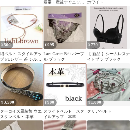
婦帯・産後すぐニッパ
ホワイト
ー ・ 骨盤ベルト 3点セ
ット
500
995
770
¥
¥
¥
細ベルト スタイルアッ
Lace Garter Belt パープ
【 新品 】シームレスナ
プ PUレザー 茶 シルバ
ル ブラック
イトブラ ブラック
ー 長さ調節 ビジネス
おしゃれ
3,500
980
1,000
¥
¥
¥
ターコイズ風装飾 ウエ
スライドベルト スタ
クリアベルト
スタンベルト 本革
イルアップ 本革
黒 ゴールド 細目
長さ調節 ビジネス