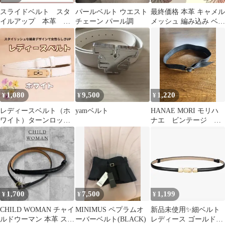
ジーンズ
スライドベルト スタ
パールベルト ウエスト
最終価格 本革 キャメル
イルアップ 本革 茶
チェーン パール調
メッシュ 編み込み ベル
色 ゴールド 細目
ト ウエスト マーク④
長さ調節 ビジネス
1,080
9,500
1,220
¥
¥
¥
レディースベルト（ホ
yamベルト
HANAE MORI モリハ
ワイト）ターンロック
ナエ ビンテージ ブ
式 本革風ベルト
ラック レザーベルト
細身 調整可能
1,700
7,500
1,199
¥
¥
¥
CHILD WOMAN チャイ
MINIMUS ペプラムオ
新品未使用✨️細ベルト
ルドウーマン 本革 スラ
ーバーベルト(BLACK)
レディース ゴールドバ