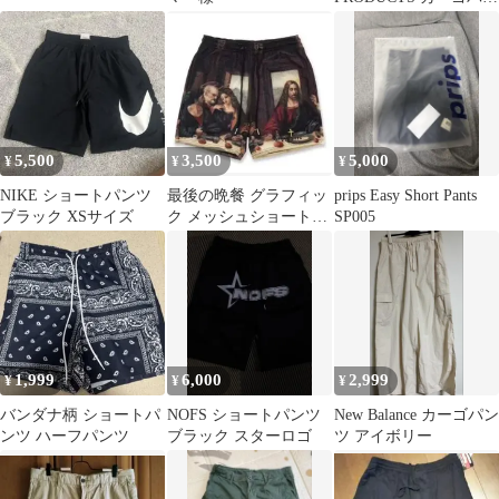
ツ ハーフパンツ L
5,500
3,500
5,000
¥
¥
¥
NIKE ショートパンツ
最後の晩餐 グラフィッ
prips Easy Short Pants
ブラック XSサイズ
ク メッシュショートパ
SP005
ンツ
1,999
6,000
2,999
¥
¥
¥
バンダナ柄 ショートパ
NOFS ショートパンツ
New Balance カーゴパン
ンツ ハーフパンツ
ブラック スターロゴ
ツ アイボリー