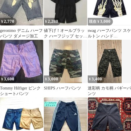
2,770
2,280
3,000
¥
¥
現在 ¥
geronimo デニム ハーフ
値下げ！オールブラッ
swag ハーフパンツ スケ
パンツ ダメージ加工
ク ハーフジップ セット
ルトン ハンド
アップ
fuckthisindustry
3,600
3,000
3,400
¥
¥
¥
Tommy Hilfiger ピンク
SHIPS ハーフパンツ
迷彩柄 カモ柄 バギーパ
ショートパンツ
ンツ