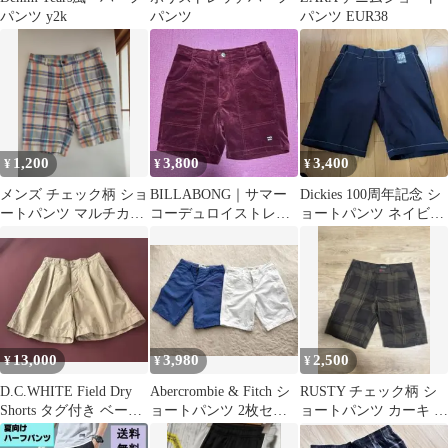
パンツ y2k
パンツ
パンツ EUR38
1,200
3,800
3,400
¥
¥
¥
メンズ チェック柄 ショ
BILLABONG｜サマー
Dickies 100周年記念 シ
ートパンツ マルチカラ
コーデュロイストレッ
ョートパンツ ネイビー
ー
チベイカーショーツM
32
ビラボンRHC
13,000
3,980
2,500
¥
¥
¥
D.C.WHITE Field Dry
Abercrombie & Fitch シ
RUSTY チェック柄 シ
Shorts タグ付き ベージ
ョートパンツ 2枚セッ
ョートパンツ カーキ 32
ュ M
ト 30インチ
インチ