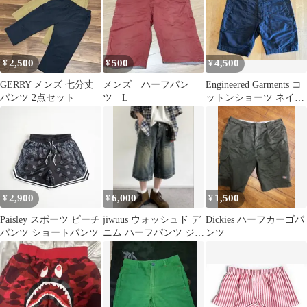
2,500
500
4,500
¥
¥
¥
GERRY メンズ 七分丈
メンズ ハーフパン
Engineered Garments コ
パンツ 2点セット
ツ L
ットンショーツ ネイビ
ー M お値下げ
2,900
6,000
1,500
¥
¥
¥
Paisley スポーツ ビーチ
jiwuus ウォッシュド デ
Dickies ハーフカーゴパ
パンツ ショートパンツ
ニム ハーフパンツ ジョ
ンツ
ーツmblueshop