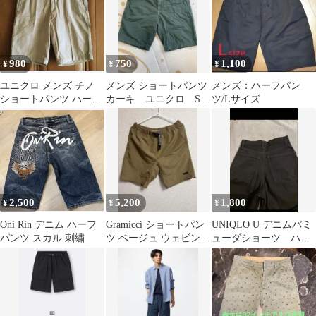
980
750
1,100
¥
¥
¥
ユニクロ メンズ チノ
メンズ ショートパンツ
メンズ：ハーフパン
ショートパンツ ハーフ
カーキ ユニクロ Sサ
ツ/Lサイズ
パンツ L 綿100%
イズ
2,500
5,200
1,800
¥
¥
¥
Oni Rin デニム ハーフ
Gramicci ショートパン
UNIQLO U デニムバミ
パンツ スカル 刺繍
ツ ベージュ ウェビング
ューダショーツ ハー
ベルト
フパンツ sサイズ