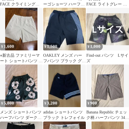
FACE クライミングサ
ーゴショーツ ハーフパ
FACE ライトグレー シ
マーショーツ NB41939
ンツ
ョートパンツ Sサイズ
1,600
1,500
1,000
¥
¥
¥
⭐︎新古品 ファミリーマ
OAKLEY メンズ ハー
Find-out パンツ Lサイ
ート ショートパンツ ベ
フパンツ ブラック グレ
ズ
ージュ L⭐︎
ー
5,000
3,200
900
¥
¥
¥
メンズ ショートパンツ
adidas ショートパンツ
Banana Republic チェッ
ハーフパンツ ダークグ
ブラック トレフォイル
ク柄 ハーフパンツ 34イ
リーン
ンチ