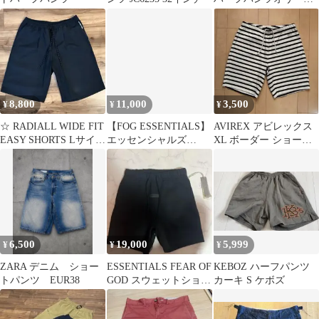
M正規品美品即日発送
8,800
11,000
3,500
¥
¥
¥
☆ RADIALL WIDE FIT
【FOG ESSENTIALS】
AVIREX アビレックス
EASY SHORTS Lサイズ
エッセンシャルズ
XL ボーダー ショート
美品 ☆
FRONT LOGO ハーフ
パンツ ハーフパンツ
パンツ【訳あり】
6,500
19,000
5,999
¥
¥
¥
ZARA デニム ショー
ESSENTIALS FEAR OF
KEBOZ ハーフパンツ
トパンツ EUR38
GOD スウェットショー
カーキ S ケボズ
ツ ブラック