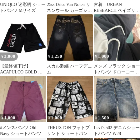
UNIQLO 迷彩柄 ショー
25ss Dries Van Noten リ
古着 URBAN
トパンツ Mサイズ
ネンウール カーゴショ
RESEARCH ペイズリー
ーツ
柄 ショートパンツ
3,000
1,250
1,000
¥
¥
¥
【最終値下げ】
スカル刺繍 ハーフデニ
メンズ ブラック ショー
ACAPULCO GOLD シ
ム
トパンツ ドローコード
ョートパンツ ブラック
付き
1,000
1,000
1,500
¥
¥
¥
#メンスパンツ Old
THRUXTON フォトプ
Levi's 502 デニムショー
Navy ショートパンツ
リント ショートパンツ
トパンツ W28
M