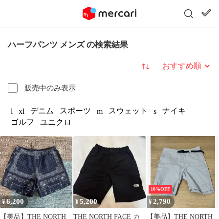
ハーフパンツ メンズ の検索結果
並び替え
販売中のみ表示
デニム
スポーツ
スウェット
ナイキ
l
xl
m
s
ゴルフ
ユニクロ
10%OFF
6,200
5,200
2,790
¥
¥
¥
【美品】THE NORTH
THE NORTH FACE カ
【美品】THE NORTH