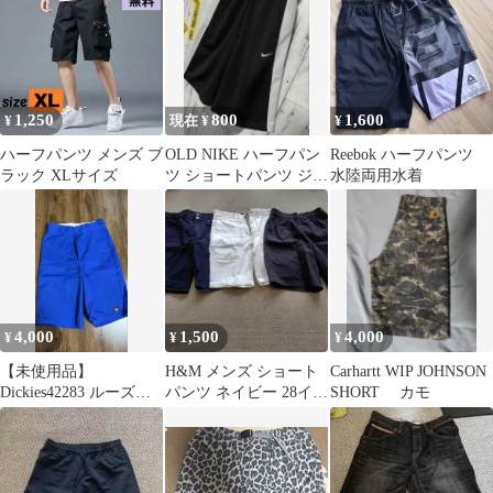
1,250
800
1,600
¥
現在 ¥
¥
ハーフパンツ メンズ ブ
OLD NIKE ハーフパン
Reebok ハーフパンツ
ラック XLサイズ
ツ ショートパンツ ジャ
水陸両用水着
ージ 刺繍 銀タグ 90s
4,000
1,500
4,000
¥
¥
¥
【未使用品】
H&M メンズ ショート
Carhartt WIP JOHNSON
Dickies42283 ルーズフ
パンツ ネイビー 28イン
SHORT カモ
ィットパンツ 30イン
チ他3点セット
チ