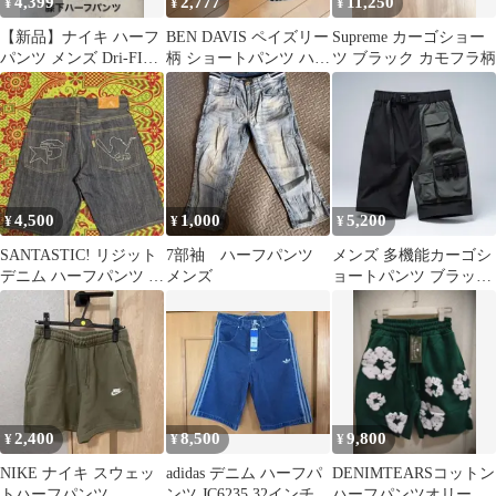
4,399
2,777
11,250
¥
¥
¥
【新品】ナイキ ハーフ
BEN DAVIS ペイズリー
Supreme カーゴショー
パンツ メンズ Dri-FIT
柄 ショートパンツ ハー
ツ ブラック カモフラ柄
CZ7398 黒 2XL
フパンツ
4,500
1,000
5,200
¥
¥
¥
SANTASTIC! リジット
7部袖 ハーフパンツ
メンズ 多機能カーゴシ
デニム ハーフパンツ バ
メンズ
ョートパンツ ブラック
ギー Lサイズ
アウトドア
2,400
8,500
9,800
¥
¥
¥
NIKE ナイキ スウェッ
adidas デニム ハーフパ
DENIMTEARSコットン
トハーフパンツ
ンツ JC6235 32インチ
ハーフパンツオリーブ