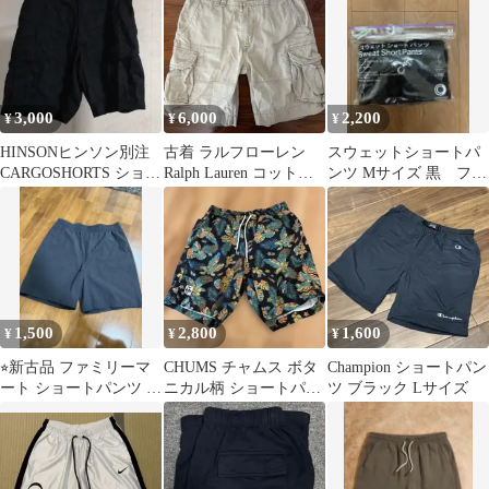
3,000
6,000
2,200
¥
¥
¥
HINSONヒンソン別注
古着 ラルフローレン
スウェットショートパ
CARGOSHORTS ショー
Ralph Lauren コットン
ンツ Mサイズ 黒 ファ
トパンツ フリークスス
生地 ショートパンツ
ミリーマート
トア
1,500
2,800
1,600
¥
¥
¥
⭐︎新古品 ファミリーマ
CHUMS チャムス ボタ
Champion ショートパン
ート ショートパンツ く
ニカル柄 ショートパン
ツ ブラック Lサイズ
ろ L⭐︎
ツ M