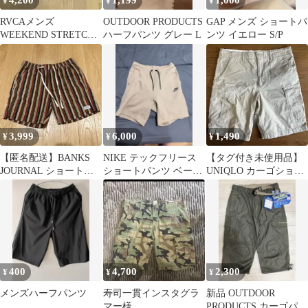
4,200
1,199
1,000
¥
¥
¥
RVCAメンズ
OUTDOOR PRODUCTS
GAP メンズ ショートパ
WEEKEND STRETCH
ハーフパンツ グレー L
ンツ イエロー S/P
SHORT ショートパンツ
3,999
6,000
1,490
¥
¥
¥
【匿名配送】BANKS
NIKE テックフリース
【タグ付き未使用品】
JOURNAL ショートパ
ショートパンツ ベージ
UNIQLO カーゴショー
ンツ Mサイズ
ュ S
トパンツ ベージュ Mサ
イズ
400
4,700
2,300
¥
¥
¥
メンズハーフパンツ
寿司一貫インスタグラ
新品 OUTDOOR
マー様
PRODUCTS カーゴパン