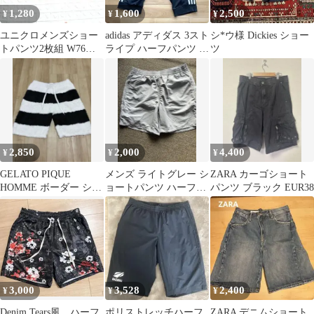
1,280
1,600
2,500
¥
¥
¥
ユニクロメンズショー
adidas アディダス 3スト
シ*ウ様 Dickies ショー
トパンツ2枚組 W76〜
ライプ ハーフパンツ ブ
ツ
84cm
ラック 綿混 M
2,850
2,000
4,400
¥
¥
¥
GELATO PIQUE
メンズ ライトグレー シ
ZARA カーゴショート
HOMME ボーダー ショ
ョートパンツ ハーフパ
パンツ ブラック EUR38
ートパンツ M
ンツ(水陸両用)
3,000
3,528
2,400
¥
¥
¥
Denim Tears風 ハーフ
ポリストレッチハーフ
ZARA デニムショート