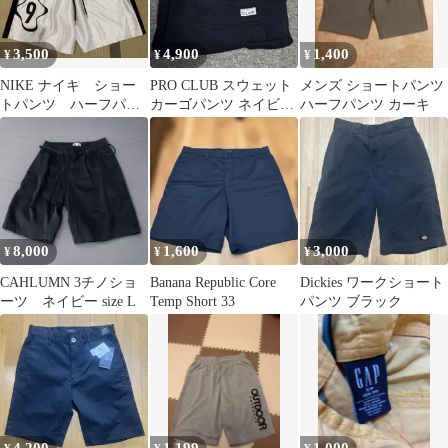
3,500
4,900
1,400
¥
¥
¥
NIKE ナイキ ショー
PRO CLUB スウェット
メンズ ショートパンツ
トパンツ ハーフパン
カーゴパンツ ネイビー
ハーフパンツ カーキ
ツ
2XL
8,000
1,600
3,000
¥
¥
¥
CAHLUMN 3チノショ
Banana Republic Core
Dickies ワークショート
ーツ ネイビー size L
Temp Short 33
パンツ ブラック