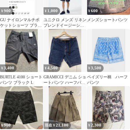
900
1,000
600
¥
¥
¥
GU ナイロンマルチポ
ユニクロ メンズ リネン
メンズショートパンツ
ケットショーツ ブラッ
ブレンドイージーショ
ク S
ーツ ネイビー XL
3,400
4,500
3,500
¥
¥
¥
BURTLE 4100 ショート
GRAMICCI デニム ショ
ペイズリー柄 ハーフ
パンツ ブラック L
ートパンツ ハーフパン
パンツ
ツ L
900
21,100
2,300
¥
現在 ¥
¥