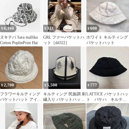
6,100
321
600
¥
¥
¥
ヌキテパ Sara mallika
GRL ファーバケットハ
ホワイト キルティング
Cotton PoplinPrint Hat
ット［dd322］
バケットハット
2,700
5,500
777
¥
¥
¥
フラワーキルティング
キルティング 民族調 刺
LATTICE バケットハッ
バケットハット アイボ
繍入り バケットハット
ト バケハ キルティ
リー
ホワイト ブラック
ングハット ブラック