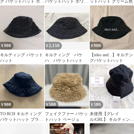
グ バケットハット ホワ
バケットハット ホワイ
ットハット クリーム色
イト 新品
ト
900
2,150
900
¥
¥
¥
キルティング バケット
キルティング バケ
【niko and...】キルテン
ハット
ハ バケットハット
グバケットハット
900
500
580
¥
¥
¥
TO:RCH キルティング
フェイクファー バケッ
未使用【グレイ
バケットハット ブラッ
トハット ベージュ
ル/GRL】 キルティング
ク
バケットハット/ブラッ
ク/タグ付き