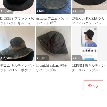
1,500
600
1,600
¥
¥
¥
DICKIES ブラック バケ
Arizona デニム バケッ
EVEX by KRIZIA クリ
ットハット キルティン
トハット 帽子
ツィアバケットハット
グ 57-59cm
ブラック キルティング
2,500
1,000
400
¥
¥
¥
デニム キルティングハ
hiromichi nakano 帽子
LEPSIM 黒キルティン
ット フロントポケット
リバーシブル
グ リバーシブル バ
付き
ケットハット
次へ