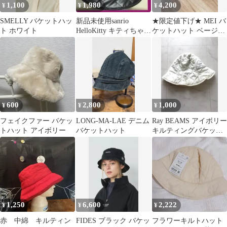
1,100
1,980
4,200
¥
¥
¥
SMELLY バケットハッ
新品未使用sanrio
★限定値下げ★ MEI バ
ト ホワイト
HelloKitty キティちゃん
ケットハット ベージュ
バケットハット/中黒
キルティング アウト
ドア
600
2,800
1,000
¥
¥
¥
フェイクファー バケッ
LONG-MA-LAE デニム
Ray BEAMS アイボリー
トハット アイボリー
バケットハット
キルティングバケット
ハット
1,250
6,600
2,222
¥
¥
¥
赤 中綿 キルティン
FIDES ブラック バケッ
フラワーキルトハット