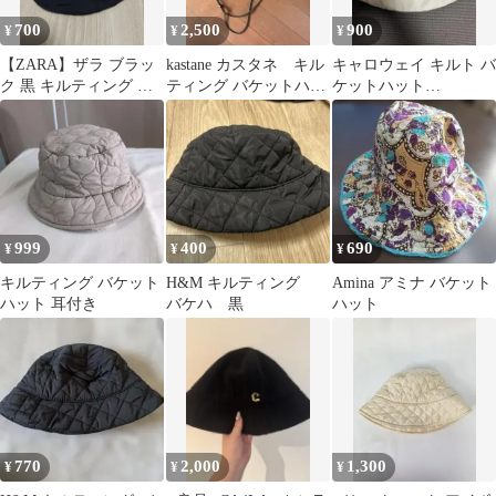
700
2,500
900
¥
¥
¥
【ZARA】ザラ ブラッ
kastane カスタネ キル
キャロウェイ キルト バ
ク 黒 キルティング バ
ティング バケットハッ
ケットハット
ケットハット バケハ
ト
CALLAWAY
999
400
690
¥
¥
¥
キルティング バケット
H&M キルティング
Amina アミナ バケット
ハット 耳付き
バケハ 黒
ハット
770
2,000
1,300
¥
¥
¥