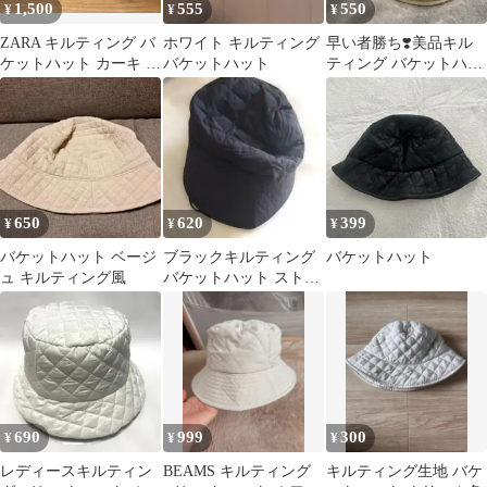
1,500
555
550
¥
¥
¥
ZARA キルティング バ
ホワイト キルティング
早い者勝ち❣️美品キル
ケットハット カーキ M
バケットハット
ティング バケットハッ
サイズ
ト オフホワイト 57.5cm
650
620
399
¥
¥
¥
バケットハット ベージ
ブラックキルティング
バケットハット
ュ キルティング風
バケットハット ストラ
ップ付き
690
999
300
¥
¥
¥
レディースキルティン
BEAMS キルティング
キルティング生地 バケ