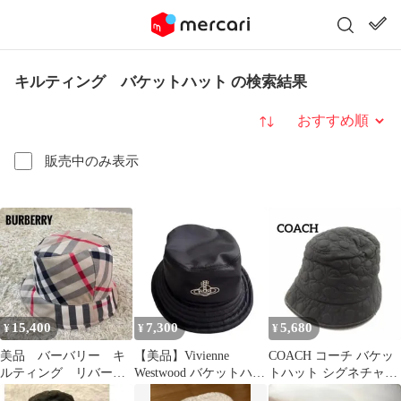
キルティング バケットハット の検索結果
並び替え
販売中のみ表示
15,400
7,300
5,680
¥
¥
¥
美品 バーバリー キ
【美品】Vivienne
COACH コーチ バケッ
ルティング リバーシ
Westwood バケットハッ
トハット シグネチャー
ブル 2way バケットハ
ト ネイビー
キルティング 帽子 黒