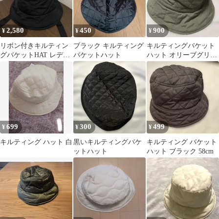
2,580
450
900
¥
¥
¥
リボン付きキルティン
ブラック キルティング
キルティングバケット
グバケットHAT レディ
バケットハット
ハット オリーブグリー
ース 帽子
ン
699
300
499
¥
¥
¥
キルティング ハット 白
黒いキルティングバケ
キルティング バケット
ットハット
ハット ブラック 58cm