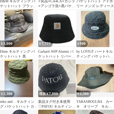
H&M キルティング バ
⭐️良品⭐️CA4LA⭐️カシラ
バケットハット アイボ
ケットハット ブラック
⭐️アンゴラ混⭐️黒バケッ
リー メンズ レディース
Mサイズ
トハット⭐️ゴールド金
具 Cロゴ
3,000
7,777
900
¥
¥
¥
Dime キルティング バ
Carhartt WIP Alumni バ
by LOVEiT ハートキル
ケットハット 黒
ケットハット リバーシ
ティング バケットハッ
ブル
ト ブラック
2,300
7,000
2,300
¥
現在 ¥
¥
niko and... キルティン
新品タグ付き未使用
TARASBOULBA カー
グ バケットハット カー
♡PATOU キルティング
キ オリーブ キルテ
キ
バケットハット
ィング バケットハッ