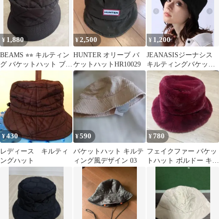
1,880
2,500
1,200
¥
¥
¥
BEAMS ⭐︎⭐︎ キルティン
HUNTER オリーブ バ
JEANASISジーナシス
グ バケットハット ブラ
ケットハットHR10029
キルティングバケット
ック
ハットキルティングナ
カワタHAT
430
590
780
¥
¥
¥
レディース キルティ
バケットハット キルテ
フェイクファー バケッ
ングハット
ィング風デザイン 03
トハット ボルドー キル
ティング裏地