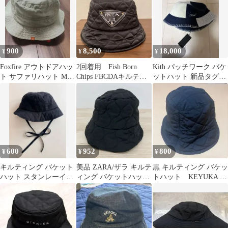
900
8,500
18,000
¥
¥
¥
Foxfire アウトドアハッ
2回着用 Fish Born
Kith パッチワーク バケ
ト サファリハット Mサ
Chips FBCDAキルティ
ットハット 新品タグ付
イズ
ングハット
き
600
952
800
¥
¥
¥
キルティング バケット
美品 ZARA/ザラ キルテ
黒 キルティング バケッ
ハット スタンレーイン
ィング バケットハット/
トハット KEYUKA リ
ターナショナル
帽子 ブラック/黒 サイ
バーシブル
ズEUR S/USA S レディ
ース[OQ03799]