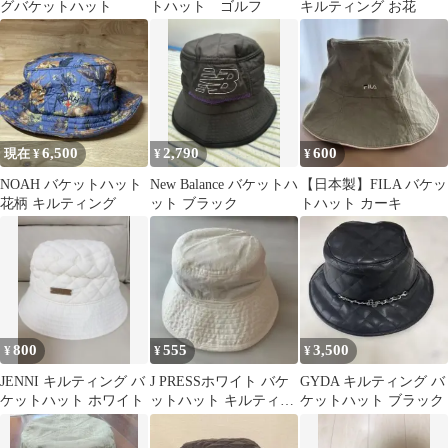
グバケットハット
トハット ゴルフ
キルティング お花
6,500
2,790
600
現在 ¥
¥
¥
NOAH バケットハット
New Balance バケットハ
【日本製】FILA バケッ
花柄 キルティング
ット ブラック
トハット カーキ
800
555
3,500
¥
¥
¥
JENNI キルティング バ
J PRESSホワイト バケ
GYDA キルティング バ
ケットハット ホワイト
ットハット キルティン
ケットハット ブラック
グブリム Lサイズ