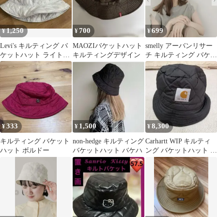
1,250
700
699
¥
¥
¥
Levi's キルティング バ
MAOZIバケットハット
smelly アーバンリサー
ケットハット ライトブ
キルティングデザイン
チ キルティング バケッ
ルー帽子
トハット ポコポコデザ
イン
333
1,500
8,300
¥
¥
¥
キルティング バケット
non-hedge キルティング
Carhartt WIP キルティ
ハット ボルドー
バケットハット バケハ
ング バケットハット ブ
ラック