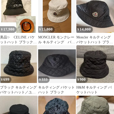
ット
M/L
17,980
15,000
14,000
¥
¥
¥
美品✨️ CELINE バケ
MONCLER モンクレー
Moncler キルティング
ットハット ブラック
ル キルティング バケ
バケットハット ブラッ
キルティング 黒 M
ットハット ホワイト
ク Lサイズ
699
333
900
¥
¥
¥
ブラック キルティング
キルティング バケット
H&M キルティング バ
バケットハット／ユニ
ハット ブラック
ケットハット
セックス