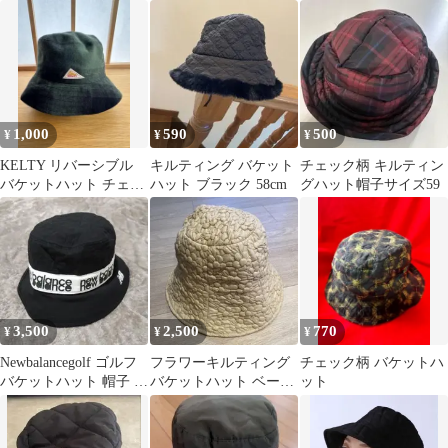
ハット
1,000
590
500
¥
¥
¥
KELTY リバーシブル
キルティング バケット
チェック柄 キルティン
バケットハット チェッ
ハット ブラック 58cm
グハット帽子サイズ59
ク キルティング
3,500
2,500
770
¥
¥
¥
Newbalancegolf ゴルフ
フラワーキルティング
チェック柄 バケットハ
バケットハット 帽子 日
バケットハット ベージ
ット
除け
ュ