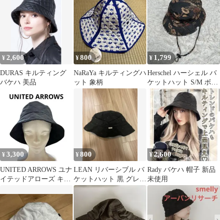
ト
2,600
800
1,799
¥
¥
¥
DURAS キルティング
NaRaYa キルティングハ
Herschel ハーシェル バ
バケハ 美品
ット 象柄
ケットハット S/M ボタ
ニカル 花柄 カーキ系
3,300
800
2,600
¥
¥
¥
UNITED ARROWS ユナ
LEAN リバーシブル バ
Rady バケハ 帽子 新品
イテッドアローズ キル
ケットハット 黒 グレー
未使用
ティングバケットハッ
キルティング 両面使え
ト
る