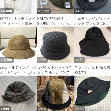
4,000
2,200
450
¥
¥
¥
値下げ!! キルティング
KELTY FREAK'S
キルティング バケット
バケットハット 白色と
STORE バケットハット
ハット ブラック 52cm
黒色の2色セット
オリーブ
3,200
700
450
¥
¥
¥
ca4la キルティング バ
☆バケットハット☆ブ
ブラックハット(折り畳
ケットハット ベージュ
ラック キルティング 調
めます)
整可能 トレンド
999
900
999
¥
¥
¥