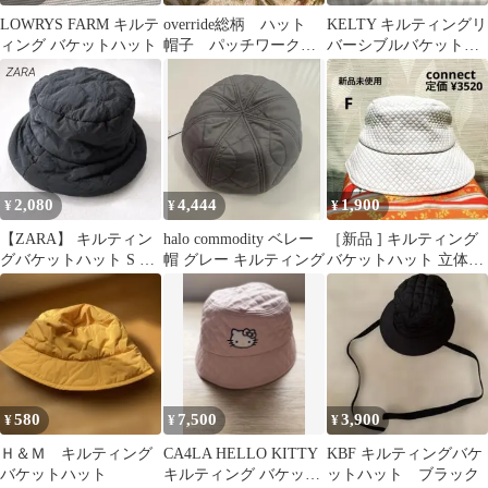
LOWRYS FARM キルテ
override総柄 ハット
KELTY キルティングリ
ィング バケットハット
帽子 パッチワーク
バーシブルバケットハ
キルティング バケ
ット
ハ 古着
2,080
4,444
1,900
¥
¥
¥
【ZARA】 キルティン
halo commodity ベレー
［新品 ] キルティング
グバケットハット S 黒
帽 グレー キルティング
バケットハット 立体的
カジュアル シンプル
なダイヤ柄ステッチ ア
UV対策
イボリー
580
7,500
3,900
¥
¥
¥
Ｈ＆Ｍ キルティング
CA4LA HELLO KITTY
KBF キルティングバケ
バケットハット
キルティング バケット
ットハット ブラック