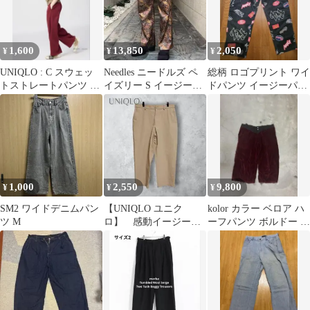
1,600
13,850
2,050
¥
¥
¥
UNIQLO : C スウェッ
Needles ニードルズ ペ
総柄 ロゴプリント ワイ
トストレートパンツ レ
イズリー S イージーパ
ドパンツ イージーパン
ッド
ンツ ネペンテス 日本製
ツ ブランド WEGO
1,000
2,550
9,800
¥
¥
¥
SM2 ワイドデニムパン
【UNIQLO ユニク
kolor カラー ベロア ハ
ツ M
ロ】 感動イージーパ
ーフパンツ ボルドー ワ
ンツ ベージュ L 洗
イド カットオフ
える メンズ