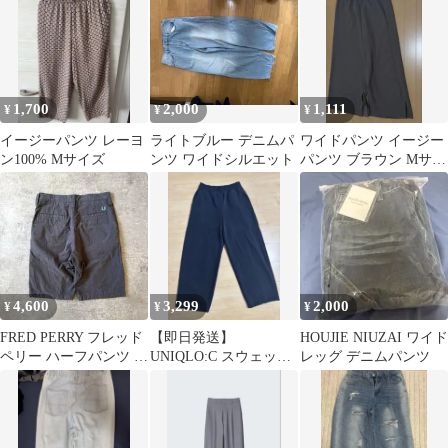
メンズ
W85cm
1,700
2,000
1,111
¥
¥
¥
イージーパンツ レーヨ
ライトブルー デニムパ
ワイドパンツ イージー
ン100% Mサイズ
ンツ ワイドシルエット
パンツ ブラウン Mサイ
ズ
4,600
3,299
2,000
¥
¥
¥
FRED PERRY フレッド
【即日発送】
HOUJIE NIUZAI ワイド
ペリー ハーフパンツ ワ
UNIQLO:C スウェット
レッグ デニムパンツ
イド チェック Mサイズ
ワイドパンツ ネイビ
ー Mサイズ