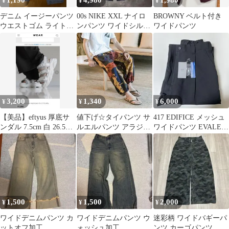
1,190
4,980
1,980
¥
¥
¥
デニム イージーパンツ
00s NIKE XXL ナイロ
BROWNY ベルト付き
ウエストゴム ライトブ
ンパンツ ワイドシルエ
ワイドパンツ
ルー M
ット ルーズ ネイビー
紺
3,200
1,340
6,000
¥
¥
¥
【美品】eftyus 厚底サ
値下げ☆タイパンツ サ
417 EDIFICE メッシュ
ンダル 7.5cm 白 26.5〜
ルエルパンツ アラジン
ワイドパンツ EVALET
27cm M
ワイド エスニック アジ
エバレット
アン 麻
1,500
1,500
2,000
¥
¥
¥
ワイドデニムパンツ カ
ワイドデニムパンツ ウ
迷彩柄 ワイドバギーパ
ットオフ加工
ォッシュ加工
ンツ カーゴパンツ バ