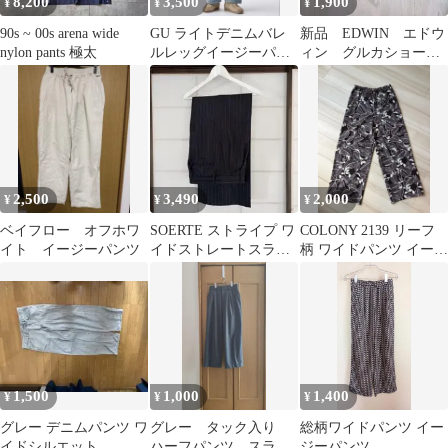
8,200
3,500
1,900
¥
¥
¥
90s ~ 00s arena wide
GU ライトデニムバレ
新品 EDWIN エドウ
nylon pants 極太
ルレッグイージーパン
ィン グルカショー
ツ3枚セット
ツ ワイドカーゴパン
ツ
2,500
3,490
2,000
¥
¥
¥
ベイフロー オフホワ
SOERTE ストライプ ワ
COLONY 2139 リーフ
イト イージーパンツ
イドストレートスラッ
柄 ワイドパンツ イージ
クスパンツ サイズ3
ーパンツ M
1,500
1,000
1,400
¥
¥
¥
グレー デニムパンツ ワ
グレー タック入り
総柄ワイドパンツ イー
イドシルエット
ハーフパンツ スラッ
ジーパンツ