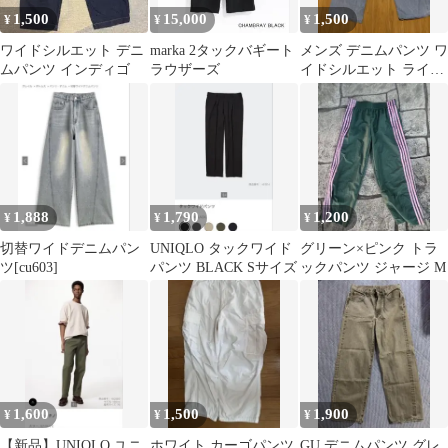
1,500
15,000
1,500
¥
¥
¥
ワイドシルエット デニ
marka 2タックバギート
メンズ デニムパンツ ワ
ムパンツ インディゴ
ラウザーズ
イドシルエット ライト
ブルー
1,888
1,790
1,200
¥
¥
¥
切替ワイドデニムパン
UNIQLO タックワイド
グリーン×ピンク トラ
ツ[cu603]
パンツ BLACK Sサイズ
ックパンツ ジャージ M
1,600
1,500
1,900
¥
¥
¥
【新品】UNIQLO ユニ
ホワイト カーゴパンツ
GU デニムパンツ グレ