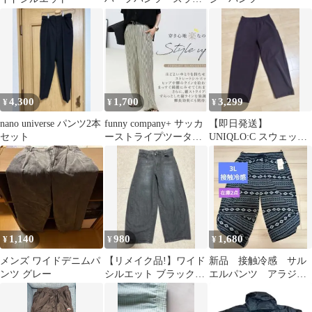
クス
4,300
1,700
3,299
¥
¥
¥
nano universe パンツ2本
funny company+ サッカ
【即日発送】
セット
ーストライプツータッ
UNIQLO:C スウェット
クパンツ
ワイドパンツ Mサイ
ズ ブラウン
1,140
980
1,680
¥
¥
¥
メンズ ワイドデニムパ
【リメイク品!】ワイド
新品 接触冷感 サル
ンツ グレー
シルエット ブラックデ
エルパンツ アラジン
ニムパンツ
パンツ ポリエステル
3L ネイビー