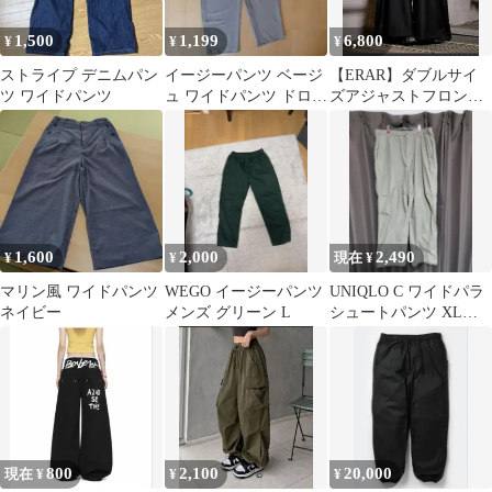
1,500
1,199
6,800
¥
¥
¥
ストライプ デニムパン
イージーパンツ ベージ
【ERAR】ダブルサイ
ツ ワイドパンツ
ュ ワイドパンツ ドロー
ズアジャストフロント
ストリング
ワイドスラックスパン
ツ
1,600
2,000
2,490
¥
¥
現在 ¥
マリン風 ワイドパンツ
WEGO イージーパンツ
UNIQLO C ワイドパラ
ネイビー
メンズ グリーン L
シュートパンツ XLサ
イズ
800
2,100
20,000
現在 ¥
¥
¥