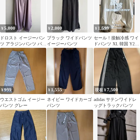
5,000
2,000
1,599
¥
¥
¥
ドロスト イージーパン
ブラック ワイドパンツ
セール！接触冷感 ワイ
ツ アラジンパンツ パー
イージーパンツ
ドパンツ XL 韓国 Y2K
プル
刺繍 イージーパンツ
白 夏
999
1,555
7,500
¥
¥
現在 ¥
ウエストゴム イージー
ネイビー ワイドカーゴ
adidas サテンワイドレ
パンツ グレー
パンツ
ッグトラックパンツ