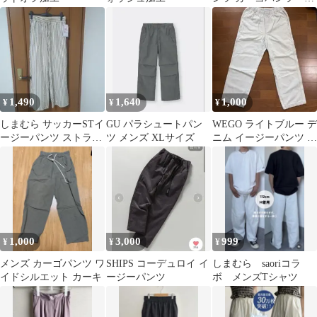
ルーンシルエット
1,490
1,640
1,000
¥
¥
¥
しまむら サッカーSTイ
GU パラシュートパン
WEGO ライトブルー デ
ージーパンツ ストライ
ツ メンズ XLサイズ
ニム イージーパンツ M
プ Lサイズ
サイズ
1,000
3,000
999
¥
¥
¥
メンズ カーゴパンツ ワ
SHIPS コーデュロイ イ
しまむら saoriコラ
イドシルエット カーキ
ージーパンツ
ボ メンズTシャツ