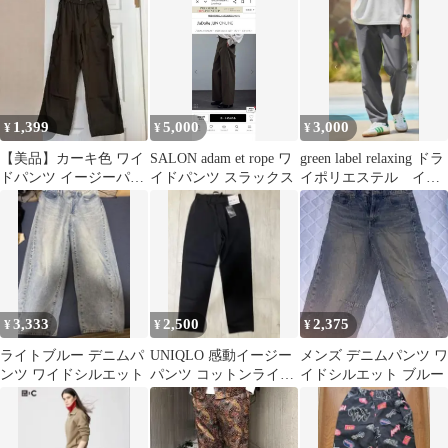
1,399
5,000
3,000
¥
¥
¥
【美品】カーキ色 ワイ
SALON adam et rope ワ
green label relaxing ドラ
ドパンツ イージーパン
イドパンツ スラックス
イポリエステル イー
ツLサイズ
ジーパンツ
3,333
2,500
2,375
¥
¥
¥
ライトブルー デニムパ
UNIQLO 感動イージー
メンズ デニムパンツ ワ
ンツ ワイドシルエット
パンツ コットンライク
イドシルエット ブルー
ブラック S