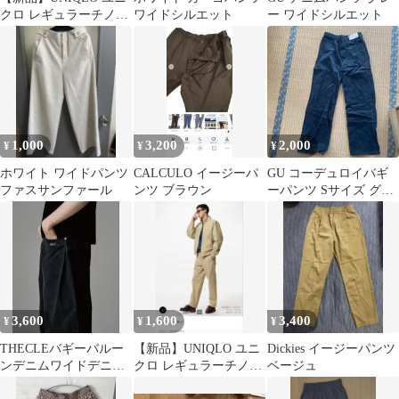
クロ レギュラーチノ
ワイドシルエット
ー ワイドシルエット
OLIVE オリーブ
W85cm
1,000
3,200
2,000
¥
¥
¥
ホワイト ワイドパンツ
CALCULO イージーパ
GU コーデュロイバギ
ファスサンファール
ンツ ブラウン
ーパンツ Sサイズ グリ
ーン
3,600
1,600
3,400
¥
¥
¥
THECLEバギーバルー
【新品】UNIQLO ユニ
Dickies イージーパンツ
ンデニムワイドデニム
クロ レギュラーチノ
ベージュ
デニムパンツ ジーンズ
BROWN ブラウン