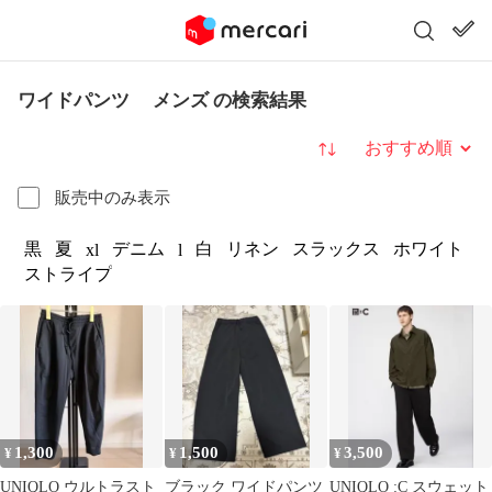
ワイドパンツ メンズ の検索結果
並び替え
販売中のみ表示
黒
夏
デニム
白
リネン
スラックス
ホワイト
xl
l
ストライプ
1,300
1,500
3,500
¥
¥
¥
UNIQLO ウルトラスト
ブラック ワイドパンツ
UNIQLO :C スウェット