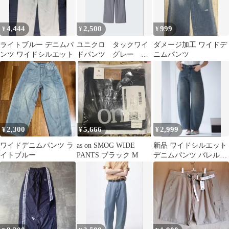
4,444
2,500
999
¥
¥
¥
ライトブルー デニムパ
ユニクロ タックワイ
ダメージ加工 ワイドデ
ンツ ワイドシルエット
ドパンツ グレー 丈
ニムパンツ
長めMサイズ
2,300
5,666
2,999
¥
¥
¥
ワイドデニムパンツ ラ
as on SMOG WIDE
新品 ワイドシルエット
イトブルー
PANTS ブラック M
デニムパンツ バレルレ
ッグ