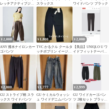
レッチアクティブジョ
スラックス
ワイドパンツ ブラック
ガーパンツ
2,000
1,800
2,000
¥
¥
¥
ANY 撥水ナイロンカー
TVC かるクル クールタ
【美品】UNIQLO U ワ
ゴパンツ
ッチポプリン イージー
イドフィットテーパー
パンツ Lサイズ
ドパンツ ダークグレー
2,800
1,777
2,999
¥
¥
¥
GU ストライプ柄 スラ
GU ケミカルウォッシ
GU ワイドカーゴパン
ックス ワイドパンツ
ュ ワイドデニムパンツ
ツ 2枚セット ブラック
カーキ XL