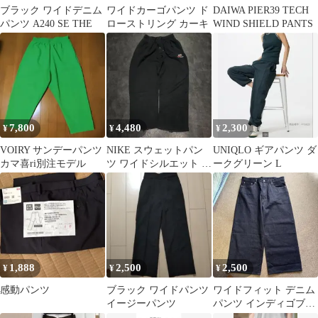
ブラック ワイドデニム
ワイドカーゴパンツ ド
DAIWA PIER39 TECH
パンツ A240 SE THE
ローストリング カーキ
WIND SHIELD PANTS
7,800
4,480
2,300
¥
¥
¥
VOIRY サンデーパンツ
NIKE スウェットパン
UNIQLO ギアパンツ ダ
カマ喜ri別注モデル
ツ ワイドシルエット M
ークグリーン L
刺繍ロゴ ブラック 黒
1,888
2,500
2,500
¥
¥
¥
感動パンツ
ブラック ワイドパンツ
ワイドフィット デニム
イージーパンツ
パンツ インディゴブル
ー