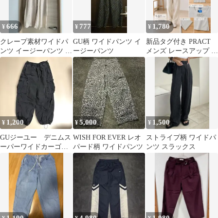
666
777
1,780
¥
¥
¥
クレープ素材ワイドパ
GU柄 ワイドパンツ イ
新品タグ付き PRACT
ンツ イージーパンツ ア
ージーパンツ
メンズ レースアップ 半
イボリー
袖カットソー グレー L
1,200
5,000
1,500
¥
¥
¥
GUジーユー デニムス
WISH FOR EVER レオ
ストライプ柄 ワイドパ
ーパーワイドカーゴパ
パード柄 ワイドパンツ
ンツ スラックス
ンツ L ブラック