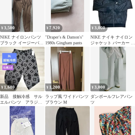
3,500
7,920
3,000
¥
¥
¥
NIKE ナイロンパンツ
"Draper's & Damon's"
NIKE ナイキ ナイロン
ブラック イージーパン
1980s Gingham pants
ジャケット パーカー ブ
ツ
ラック XL
1,680
1,200
3,000
¥
¥
¥
新品 接触冷感 サル
ラップ風 ワイドパンツ
ダンボールフレアパン
エルパンツ アラジン
ブラウン M
ツ
パンツ ポリエステル
3L ブラック総柄