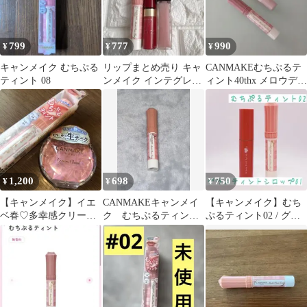
799
777
990
¥
¥
¥
キャンメイク むちぷる
リップまとめ売り キャ
CANMAKEむちぷるテ
ティント 08
ンメイク インテグレー
ィント40thx メロウデュ
ト ヴィセ
ーリップエッセンス01
セット
1,200
698
750
¥
¥
¥
【キャンメイク】イエ
CANMAKEキャンメイ
【キャンメイク】むち
ベ春♡多幸感クリーム
ク むちぷるティン
ぷるティント02 / グラ
チークむちぷるティン
ト 02
スティントシロップ
ト2個新品人気色♡
01【美品2点】