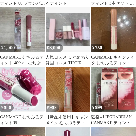
ティント 06 プランパー
るティント
ティント 3本セット ど
効果 潤い続く 新品未開
のくらい使ったか覚え
封
てない
1,000
3,000
750
¥
¥
¥
CANMAKE むちぷるテ
人気コスメ まとめ売り
CANMAKE キャンメイ
ィント 40thx むちぷる
韓国コスメ TIRTIR
ク むちぷるティント
ティント40周年記念カ
AMUSE CANMAKE
40thx リップ ティント
ラー
980
999
999
¥
¥
¥
CANMAKE むちぷるテ
【新品未使用】キャン
破格⭐️LIPGUARDIAN
ィント06
メイク むちぷるティン
CANMAKE ティント 3
ト 08 リップルージュ
点セット
サクラ