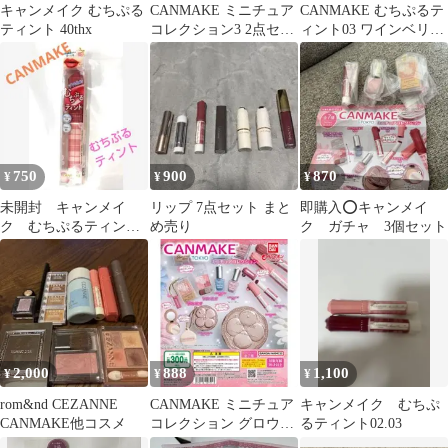
キャンメイク むちぷる
CANMAKE ミニチュア
CANMAKE むちぷるテ
ティント 40thx
コレクション3 2点セッ
ィント03 ワインベリー
ト
人気色 美品
750
900
870
¥
¥
¥
未開封 キャンメイ
リップ 7点セット まと
即購入⭕️キャンメイ
ク むちぷるティン
め売り
ク ガチャ 3個セット
ト プランパー リッ
プ 05
2,000
888
1,100
¥
¥
¥
rom&nd CEZANNE
CANMAKE ミニチュア
キャンメイク むちぷ
CANMAKE他コスメ
コレクション グロウフ
るティント02.03
ルールチークス むちぷ