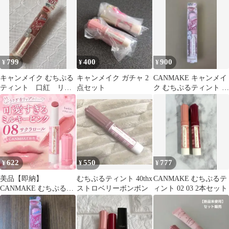
799
400
900
¥
¥
¥
キャンメイク むちぷる
キャンメイク ガチャ 2
CANMAKE キャンメイ
ティント 口紅 リッ
点セット
ク むちぷるティント 08
プ
サクラロール
622
550
777
¥
¥
¥
美品【即納】
むちぷるティント 40thx
CANMAKE むちぷるテ
CANMAKE むちぷるテ
ストロベリーボンボン
ィント 02 03 2本セット
ィント 08 サクラロール
キャンメイク