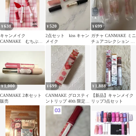
630
520
699
¥
¥
¥
キャンメイク
2点セット kiss キャン
ガチャ CANMAKE ミニ
CANMAKE むちぷる
メイク
チュアコレクション 3
ティント05
つセット
1,000
699
1,888
¥
¥
¥
CANMAKE 2本セット
CANMAKE グロスティ
【新品】キャンメイク
販売
ントリップ 40th 限定
リップ3点セット
色 新品未使用未開封
品