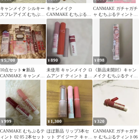
キャンメイク シルキー
キャンメイク
CANMAKE ガチャガチ
スフレアイズ むちぷる
CANMAKE むちぷるテ
ャ むちぷるティント2
ティント クイックラッ
ィント 40thx リップル
本セット
シュ3点セット
ージュ
5,700
890
898
¥
¥
¥
10点セット★新品
未使用 キャンメイク ロ
《新品未開封》キャン
CANMAKE キャンメイ
ムアンド ティント まと
メイク むちぷるティン
ク コスメまとめ売り 限
め売り
ト 02 モモ
定品あり
999
1,300
320
¥
¥
¥
CANMAKE むちぷるテ
ほぼ新品 リップ3本セ
CANMAKE ガチャガチ
ィント 02 05 2本セット
ット デイジーク キャン
ャ むちぷるティント06