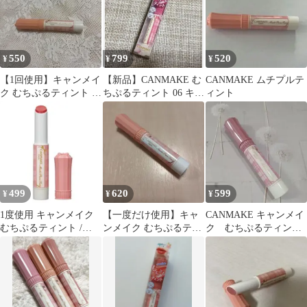
550
799
520
¥
¥
¥
【1回使用】キャンメイ
【新品】CANMAKE む
CANMAKE ムチプルテ
ク むちぷるティント 07
ちぷるティント 06 キャ
ィント
フルーツオレ
ンメイク
499
620
599
¥
¥
¥
1度使用 キャンメイク
【一度だけ使用】キャ
CANMAKE キャンメイ
むちぷるティント /
ンメイク むちぷるティ
ク むちぷるティント
40thx ストロベリーボン
ント07
40th
ボン