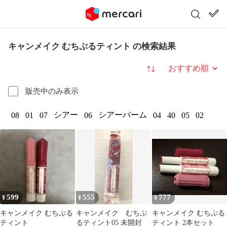
キャンメイク むちぷるティント の検索結果
並び替え
販売中のみ表示
シアー
シアーバーム
08
01
07
06
04
40
05
02
599
555
777
¥
¥
¥
キャンメイク むちぷる
キャンメイク むちぷ
キャンメイク むちぷる
ティント
るティント05 未開封
ティント 2本セット