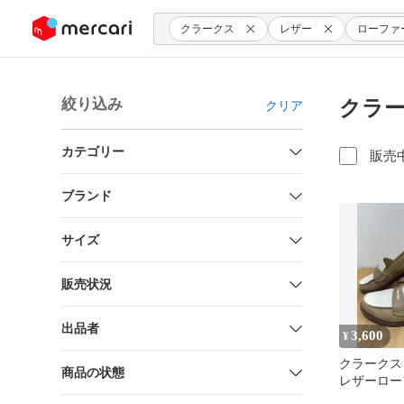
ンツにスキップ
クラークス
レザー
ローファ
絞り込み
クラー
クリア
カテゴリー
販売
ブランド
サイズ
販売状況
出品者
3,600
¥
クラークス St
商品の状態
レザーローフ
24.5cm