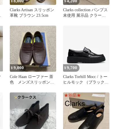
8,000
4,200
¥
¥
Clarks Artisan スリッポン
Clarks collection パンプス
ッ
革靴 ブラウン 23.5cm
未使用 展示品 クラーク
ス
9,000
9,700
¥
¥
ク
Cole Haan ローファー 茶
Clarks Torhill Mocc / トー
色 メンズスリッポン
ヒルモック （ブラック）
8.5
23cm