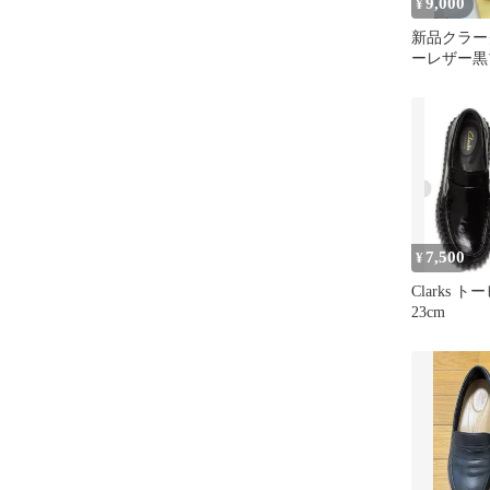
9,000
¥
新品クラー
ーレザー黒
UK10EUR44
7,500
¥
Clarks 
23cm