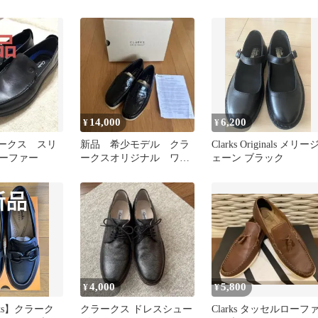
ハラコレザー
14,000
6,200
¥
¥
クラークス スリ
新品 希少モデル クラ
Clarks Originals メリー
ーファー
ークスオリジナル ワラ
ェーン ブラック
ビーローファー UK3
4,000
5,800
¥
¥
rks】クラーク
クラークス ドレスシュー
Clarks タッセルローフ