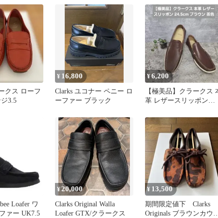
16,800
6,200
¥
¥
クラークス ローフ
Clarks ユコナー ペニー ロ
【極美品】クラークス 
ジ3.5
ーファー ブラック
革 レザースリッポン
24.5cm ブラウン 茶色
20,000
13,500
¥
¥
abee Loafer ワ
Clarks Original Walla
期間限定値下 Clarks
ァー UK7.5
Loafer GTX/クラークス
Originals ブラウンカウ