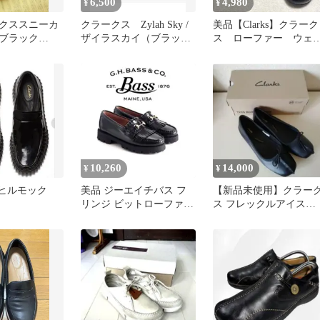
6,500
4,980
¥
¥
クススニーカ
クラークス Zylah Sky /
美品【Clarks】クラーク
ブラック
ザイラスカイ（ブラック
ス ローファー ウェ
.5
レザー）
ジソール クロコ型押
し 23
10,260
14,000
¥
¥
トーヒルモック
美品 ジーエイチバス フ
【新品未使用】クラー
リンジ ビットローファー
ス フレックルアイス
ウィージャンズ フレッド
24cm 黒 定番
ペリー