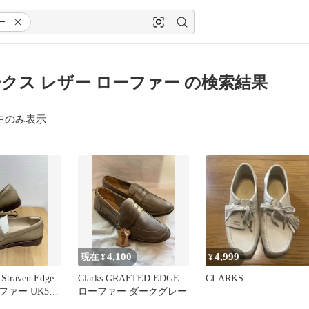
ー
クス レザー ローファー の検索結果
中のみ表示
4,100
4,999
現在 ¥
¥
raven Edge
Clarks GRAFTED EDGE
CLARKS
ァー UK5.5
ローファー ダークグレー