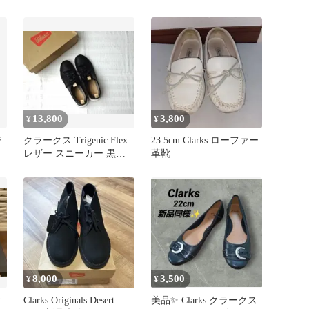
センチ
13,800
3,800
¥
¥
ジ
クラークス Trigenic Flex
23.5cm Clarks ローファー
レザー スニーカー 黒
革靴
24cm 革
8,000
3,500
¥
¥
ァ
Clarks Originals Desert
美品✨ Clarks クラークス