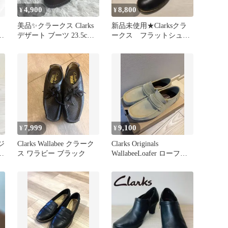
4,900
8,800
¥
¥
美品✨クラークス Clarks
新品未使用★Clarksクラ
ザ
デザート ブーツ 23.5cm
ークス フラットシュー
レディース
ズ ローファー 黒 送
料無料
7,999
9,100
¥
¥
ジ
Clarks Wallabee クラーク
Clarks Originals
フ
ス ワラビー ブラック
WallabeeLoafer ローファ
ー