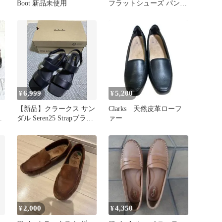
Boot 新品未使用
フラットシューズ パンプ
ス レザー
6,999
5,200
¥
¥
【新品】クラークス サン
Clarks 天然皮革ローフ
ァ
ダル Seren25 Strapブラッ
ァー
クレザー UK4
2,000
4,350
¥
¥