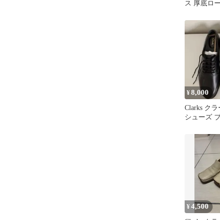
ス 厚底ロ
ック 22.5c
8,000
¥
Clarks 
シューズ
Glickly Der
4,500
¥