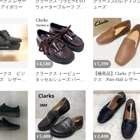
クラークス レザー
クラークス ワラビーEVO
クラーススのレディス
 アイボリー
ウォータープルーフ ブラ
ューズ
ックレザー 23.5cm
4,500
5,399
¥
¥
クラークス ビジ
クラークス トービュー
【極美品】Clarks クラ
ズ レザーシ
タッセルシューズ パープ
クス Pure Hall レザ
ル 23cm レザー 本革 厚底
ローファー 23
5,400
2,400
¥
¥