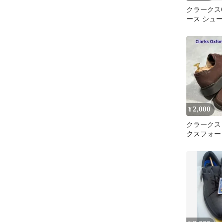
クラークスCl
ース シュ
2,000
¥
クラークス
クスフォー
ヌバック 2