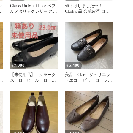
レ
Clarks Un Maui Lace ペブ
値下げしました〜！
イ
ルメタリックレザー スニ
Clark’s 黒 合成皮革 ロー
m
ーカー 23
ファー
7,000
5,400
¥
¥
【未使用品】 クラーク
美品 Clarks ジュリエッ
フ
ス ローヒール ローフ
トエコー ビットローファ
ァー パンプス 箱あ
ー 23.5
り 23.0㎝