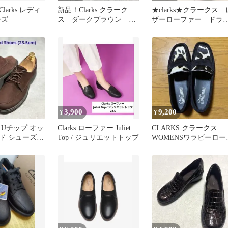
arks レディ
新品！Clarks クラーク
★clarks★クラークス 
ーズ
ス ダークブラウン レ
ザーローファー ドラ
ザー コンフォートスリ
ビング モカシン 23c
ッポン
3,900
9,200
¥
¥
 Uチップ オッ
Clarks ローファー Juliet
CLARKS クラークス
ド シューズ
Top / ジュリエットトップ
WOMENSワラビーロー
3.5cmブラウン
ァー ハラコ✖️スエード