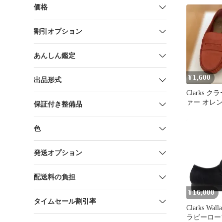
価格
割引オプション
あんしん鑑定
1,600
¥
出品形式
Clarks 
ァー オレン
保証付き整備品
色
発送オプション
配送料の負担
16,000
¥
タイムセール割引率
Clarks Wall
ラビーローフ