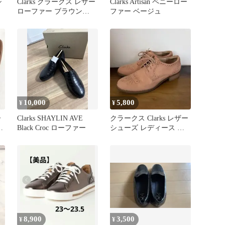
シ
Clarks クラークス レザー
Clarks Artisan ペニーロー
ローファー ブラウン
ファー ベージュ
25.5cm UK7
10,000
5,800
¥
¥
ー
Clarks SHAYLIN AVE
クラークス Clarks レザー
ー
Black Croc ローファー
シューズ レディース 革
靴
8,900
3,500
¥
¥