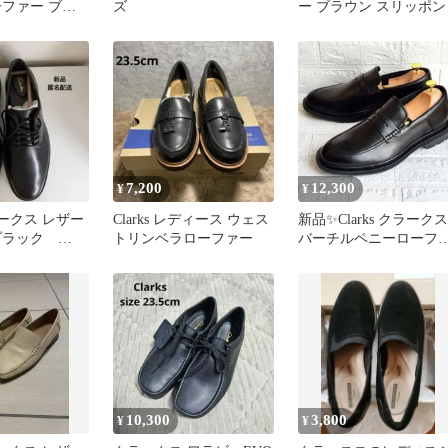
ーファー ブラ
ズ
ー ブラウン スリッポン
m
7,200
12,300
¥
¥
クラークス レザー
Clarks レディース ウェス
新品✨Clarks クラークス
 ブラック
トリンベラローファー
バーチルペニーローフ
by2
ー 黒 27cm 本革
10,300
3,800
¥
¥