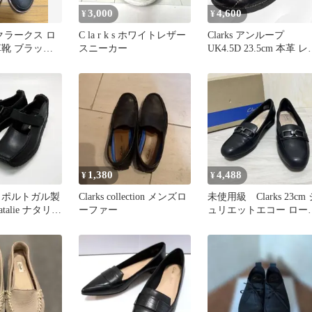
3,000
4,600
¥
¥
】クラークス ロ
C la r k s ホワイトレザー
Clarks アンループ
革靴 ブラック
スニーカー
UK4.5D 23.5cm 本革 レ
ー コンフォート
1,380
4,488
¥
¥
 ポルトガル製
Clarks collection メンズロ
未使用級 Clarks 23cm 
talie ナタリー
ーファー
ュリエットエコー ロー
 4D
ァー スリッポン 黒