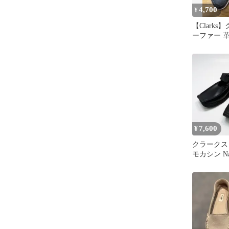
4,700
¥
【Clarks
ーファー 
22.0cm
7,600
¥
クラークス
モカシン Na
ベルクロ 黒