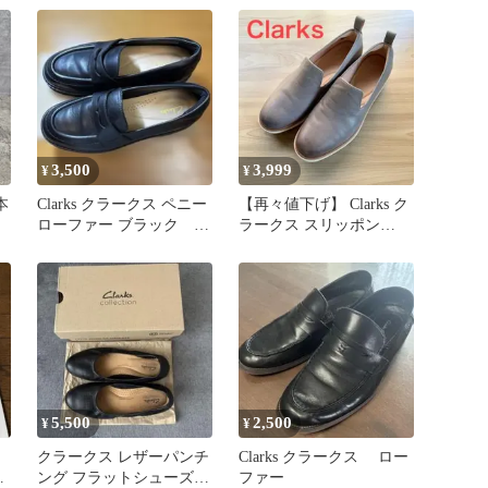
3,500
3,999
¥
¥
本
Clarks クラークス ペニー
【再々値下げ】 Clarks ク
ローファー ブラック
ラークス スリッポン
23cm
23.5cmレディース
5,500
2,500
¥
¥
クラークス レザーパンチ
Clarks クラークス ロー
／
ング フラットシューズ23
ファー