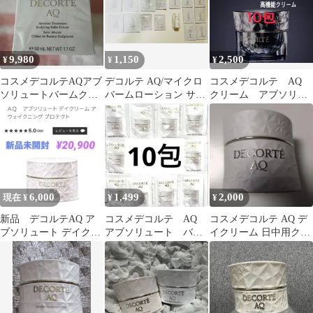
9,980
1,150
2,500
¥
¥
¥
コスメデコルテAQアブ
デコルテ AQ/マイクロ
コスメデコルテ AQ
ソリュートバームクリ
バームローション サン
クリーム アブソリュ
ームエラスティック
プルセット15包＋1本
ート X 高機能クリー
ム 10包
6,000
1,499
2,000
現在 ¥
¥
¥
新品 デコルテAQ ア
コスメデコルテ AQ
コスメデコルテ AQ デ
ブソリュート デイクリ
アブソリュート バー
イクリーム 日中用クリ
ーム アウェイクニン
ムクリーム エラステ
ーム
グ プロテクト
ィック