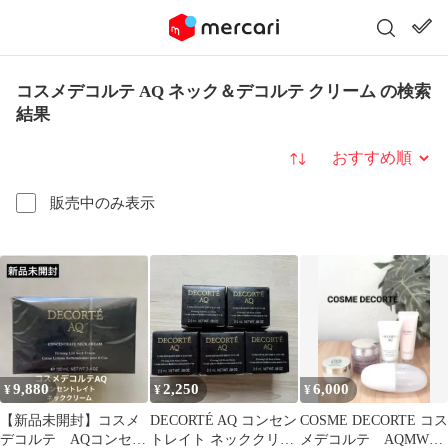
コスメデコルテ AQ ネック＆デコルテ クリーム の検索
結果
並び替え
販売中のみ表示
9,880
2,250
6,000
¥
¥
¥
【新品未開封】コスメ
DECORTÉ AQ コンセン
COSME DECORTE コス
デコルテ AQコンセン
トレイト ネッククリー
メデコルテ AQMWネ