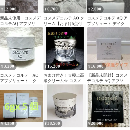
12,000
6,700
2,000
¥
¥
¥
新品未使用 コスメデ
コスメデコルテ AQ ク
コスメデコルテ AQ ア
コルテAQ アブソリュ
リーム【おまけ5点付
ブソリュート デイクリ
ート バームクリーム エ
き】
ーム
ラスティック
3,200
15,200
16,800
¥
¥
¥
コスメデコルテ AQ
おまけ付き！☆極上高
【新品未開封】コスメ
アブソリュート クリ
級クリーム☆ コスメデ
デコルテ AQ アブソリ
ーム ブライト
コルテ AQ クリーム
ュート バームクリーム
アブソリュートX
エラスティック
4,350
38,500
20,000
¥
¥
¥