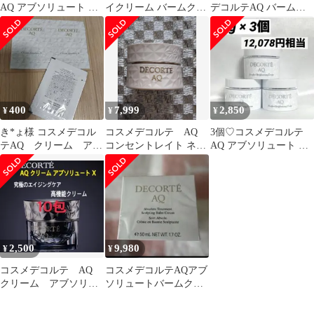
AQ アブソリュート デ
イクリーム バームクリ
デコルテAQ バームク
イクリームアウェイク
ーム 10g セット 新品
リーム50g 【早い者勝
ニングプロテクト
未使用
ち】
400
7,999
2,850
¥
¥
¥
き*ょ様 コスメデコル
コスメデコルテ AQ
3個♡コスメデコルテ
テAQ クリーム アブ
コンセントレイト ネッ
AQ アブソリュート ク
ソリュート X
ククリーム
リーム ブライト 美白ク
リーム
2,500
9,980
¥
¥
コスメデコルテ AQ
コスメデコルテAQアブ
クリーム アブソリュ
ソリュートバームクリ
ート X 高機能クリー
ームエラスティック
ム 10包