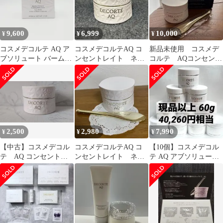
9,600
6,999
10,000
¥
¥
¥
コスメデコルテ AQ ア
コスメデコルテAQ コ
新品未使用 コスメデ
ブソリュート バームク
ンセントレイト ネッ
コルテ AQコンセント
リーム エラスティック
ククリーム
レイトネッククリー
50g フェイスクリーム
ム 98g
DECORTE 新品 未開封
2,500
2,980
7,990
¥
¥
¥
【中古】コスメデコル
コスメデコルテAQ コ
【10個】コスメデコル
テ AQ コンセントレ
ンセントレイト ネッ
テ AQ アブソリュート
イト ネッククリー
ククリーム
バームクリーム エラス
ム 98g
ティック