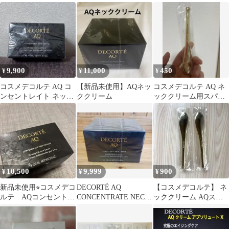
トレイトネッククリー
ム 5個
ックリニュークリー
ム 98g
ム 他
9,900
11,000
450
¥
¥
¥
コスメデコルテ AQ コ
【新品未使用】AQネッ
コスメデコルテ AQ ネ
ンセントレイト ネック
ククリーム
ッククリーム用スパチ
クリーム 98g
ュラ
10,500
9,999
900
¥
¥
¥
新品未使用⭐︎コスメデコ
DECORTÉ AQ
【コスメデコルテ】 ネ
ルテ AQコンセントレ
CONCENTRATE NECK
ッククリーム AQスパ
イトネッククリーム
CREAM
チュラ 2本セット
98g