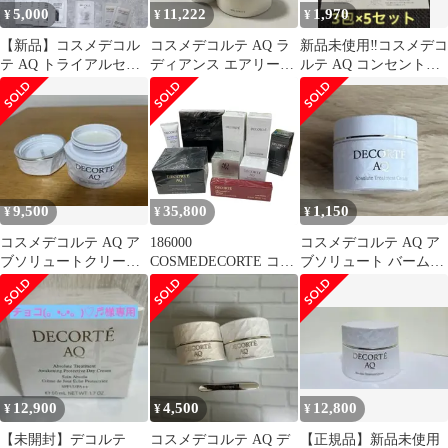
5,000
11,222
1,970
¥
¥
¥
【新品】コスメデコル
コスメデコルテ AQ ラ
新品未使用‼️コスメデコ
テ AQ トライアルセッ
ディアンス エアリーク
ルテ AQ コンセントレ
ト まとめ売り 27点セッ
リームウォッシュ、ク
イト ネッククリーム 15
ト
リーム セット
包
9,500
35,800
1,150
¥
¥
¥
コスメデコルテ AQ ア
186000
コスメデコルテ AQ ア
ブソリュートクリーム
COSMEDECORTE コス
ブソリュート バームク
ブライト クリーム50g
メデコルテ 化粧品 9点
リーム エラスティック
美品
まとめ売り
6g
12,900
4,500
12,800
¥
¥
¥
【未開封】デコルテ
コスメデコルテ AQ デ
【正規品】新品未使用