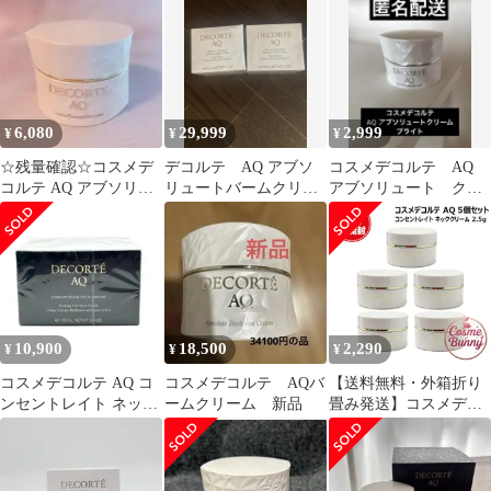
ティック 【ミニチュ
>50g
ア】 6g
6,080
29,999
2,999
¥
¥
¥
☆残量確認☆コスメデ
デコルテ AQ アブソ
コスメデコルテ AQ
コルテ AQ アブソリュ
リュートバームクリー
アブソリュート クリ
ートデイクリームアウ
ム エラスティック
ーム ブライト 10g
ェイクニング
10,900
18,500
2,290
¥
¥
¥
コスメデコルテ AQ コ
コスメデコルテ AQバ
【送料無料・外箱折り
ンセントレイト ネック
ームクリーム 新品
畳み発送】コスメデコ
クリーム
ルテ AQ コンセントレ
イト ネッククリーム
2.5g×5個セット