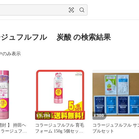
ジュフルフル 炭酸 の検索結果
中のみ表示
9,394
300
¥
¥
開封 】 持田ヘ
コラージュフルフル 育毛
コラージュフルフル サ
コラージュフル
フォーム 150g 5個セット
プルセット
プレー 150g
まとめ売り