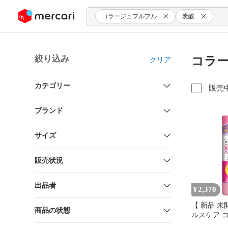
ンツにスキップ
コラージュフルフル
炭酸
絞り込み
コラー
クリア
カテゴリー
販売
ブランド
サイズ
販売状況
出品者
2,370
¥
【 新品 未
商品の状態
ルスケア 
フル 育毛ス