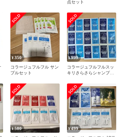
ト
点セット
350
999
¥
¥
サ
コラージュフルフル サン
コラージュフルフルスッ
プルセット
キリさらさらシャンプー
&リンス 9セット！
580
499
¥
¥