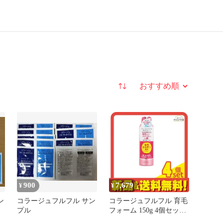
並び替え
900
7,679
¥
¥
ン
コラージュフルフル サン
コラージュフルフル 育毛
プル
フォーム 150g 4個セット
まとめ売り