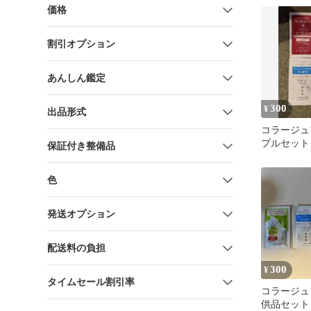
未使用 送
価格
割引オプション
あんしん鑑定
300
¥
出品形式
コラージュ
プルセット
保証付き整備品
色
発送オプション
配送料の負担
300
¥
タイムセール割引率
コラージュ
供品セット