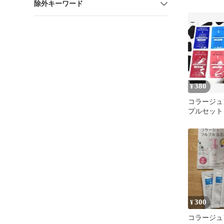
除外キーワード
380
¥
コラージュ
プルセット
300
¥
コラージュ