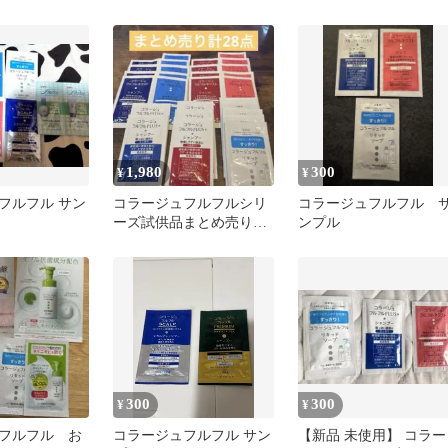
まとめ売り
1,980
300
¥
¥
フルフル サン
コラージュフルフルシリ
コラージュフルフル 
ーズ試供品まとめ売り計
ンプル
28点
300
300
¥
¥
フルフル お
コラージュフルフル サン
【新品 未使用】 コラー