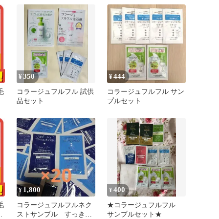
350
444
¥
¥
毛
コラージュフルフル 試供
コラージュフルフル サン
品セット
プルセット
1,800
400
¥
¥
毛
コラージュフルフルネク
★コラージュフルフル
ト
ストサンプル すっきり
サンプルセット★