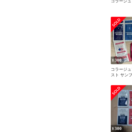
コラージュ
300
¥
コラージュ
スト サン
300
¥