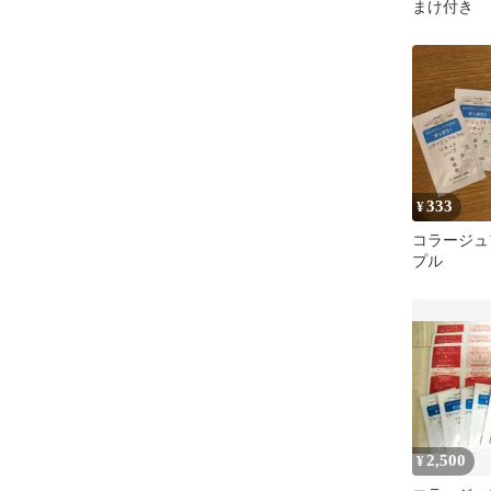
まけ付き
333
¥
コラージュ
プル
2,500
¥