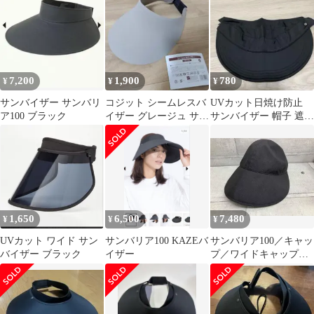
7,200
1,900
780
¥
¥
¥
サンバイザー サンバリ
コジット シームレスバ
UVカット日焼け防止
ア100 ブラック
イザー グレージュ サン
サンバイザー 帽子 遮光
バイザー
100 深め ブラック
1,650
6,500
7,480
¥
¥
¥
UVカット ワイド サン
サンバリア100 KAZEバ
サンバリア100／キャッ
バイザー ブラック
イザー
プ／ワイドキャップブ
ラックL 671N003