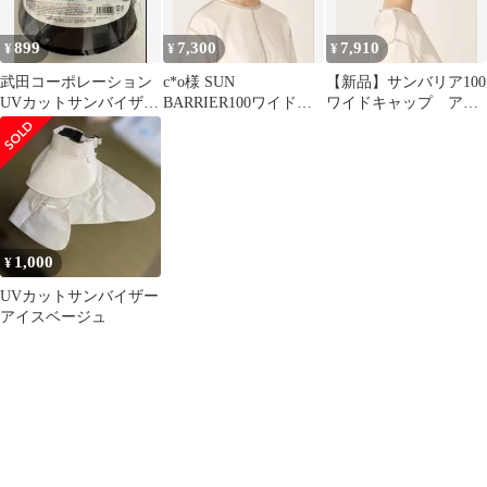
899
7,300
7,910
¥
¥
¥
武田コーポレーション
c*o様 SUN
【新品】サンバリア100
UVカットサンバイザー
BARRIER100ワイドキ
ワイドキャップ アイ
フェイスガード ブラッ
ャップベージュ1度使用
ボリーUVカット 完全
ク
サンバリア完
遮光
1,000
¥
UVカットサンバイザー
アイスベージュ