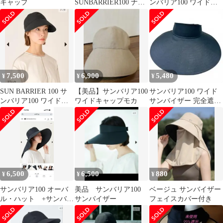
キャップ
SUNBARRIER100 ナチ
ンバリア100 ワイドキ
ュラルサンバイザー
ャップ
7,500
6,900
5,480
¥
¥
¥
SUN BARRIER 100 サ
【美品】サンバリア100
サンバリア100 ワイド
ンバリア100 ワイドキ
ワイドキャップモカ
サンバイザー 完全遮光
ャップ ブラック
ブラック UV対策
6,500
6,500
880
¥
¥
¥
サンバリア100 オーバ
美品 サンバリア100
ベージュ サンバイザー
ル・ハット +サンバイ
サンバイザー
フェイスカバー付き
ザー 美品 sun barrier