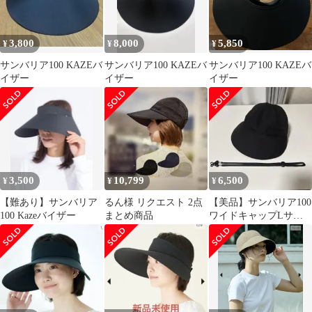
3,800
8,000
5,850
¥
¥
¥
サンバリア100 KAZEバ
サンバリア100 KAZEバ
サンバリア100 KAZEバ
イザー
イザー
イザー
3,500
10,799
6,500
¥
¥
¥
【難あり】サンバリア
るん様 リクエスト 2点
【美品】サンバリア100
100 Kazeバイザー
まとめ商品
ワイドキャップLサイ
ズブラック完全遮光オ
マケ付き