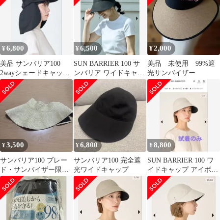
6,800
6,500
2,000
¥
¥
¥
美品 サンバリア100
SUN BARRIER 100 サ
美品 未使用 99%遮
2wayシェードキャップ
ンバリア ワイドキャッ
光サンバイザー
ブラック
プ ブラック Lサイズ
3,500
6,800
8,800
¥
¥
¥
サンバリア100 ブレー
サンバリア100 完全遮
SUN BARRIER 100 ワ
ド・サンバイザー限定
光ワイドキャップ
イドキャップ アイボリ
品
ー／サンバリア100