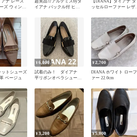
ダイアナ レース
超美品☆アルテミスbyダ
【DIANA】ダイアナ タ
ーズ ウィング
イアナ バックル付 ヒー
ッセルローファー レザ
5㌢ 黒
ルローファー 25cm 箱
黒 23.5cm
付
6,000
2,700
¥
¥
フラットシューズ
試着のみ！ ダイアナ
DIANA ホワイト ローフ
革 ベージュ
平リボンオペラシュー
ァー 22.0cm
ズ エナメル ローファ
ー 22 現行品
3,200
5,000
¥
¥