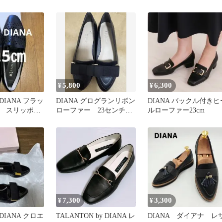
本革 白
5,800
6,300
¥
¥
IANA フラッ
DIANA グログランリボン
DIANA バックル付きヒ
 スリッポ
ローファー 23センチ
ルローファー23cm
 夏 涼しい
お値下げ
7,300
3,300
¥
¥
IANA クロエ
TALANTON by DIANA レ
DIANA ダイアナ レ