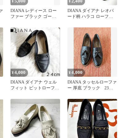
5,000
2,400
¥
¥
ァ
DIANA レディース ロー
DIANA ダイアナ レオパ
ファー ブラック ゴール
ード柄 ハラコ ローファ
ド金具. サイズ22.5cm
ー スクエアトゥ
4,000
4,000
¥
¥
DIANA ダイアナ ウェル
DIANA タッセルローファ
フィット ビットローファ
ー 厚底 ブラック 23セ
ー ブラック 本革 ２４cm
ンチ 美品