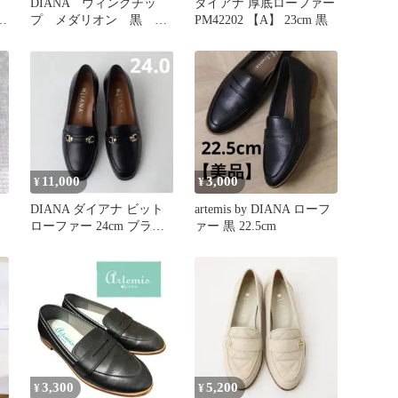
DIANA ウィングチッ
ダイアナ 厚底ローファー
ー
プ メダリオン 黒
PM42202 【A】 23cm 黒
24.0 エナメル 本革 ダイ
アナ
11,000
3,000
¥
¥
DIANA ダイアナ ビット
artemis by DIANA ローフ
ローファー 24cm ブラッ
ァー 黒 22.5cm
ク
3,300
5,200
¥
¥