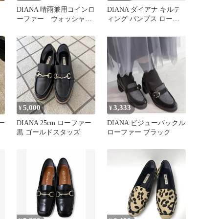
DIANA 晴雨兼用コインロ
DIANA ダイアナ キルテ
ーファー ウォッシャブ
ィング パンプス ローフ
ル 黒 23cm 値下げ❌軽
ァー 美品 24cm
量
5,000
3,333
¥
¥
ー
DIANA 25cm ローファー
DIANA ビジューバックル
黒 ゴールドスタッズ
ローファー ブラック