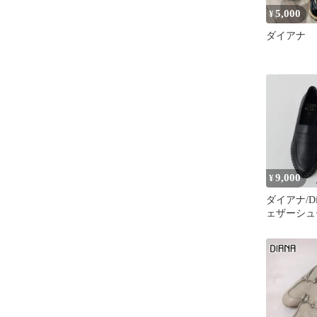
5,000
¥
ダイアナ 
9,000
¥
ダイアナ/Di
ェザーシュ
ァー パン
品】