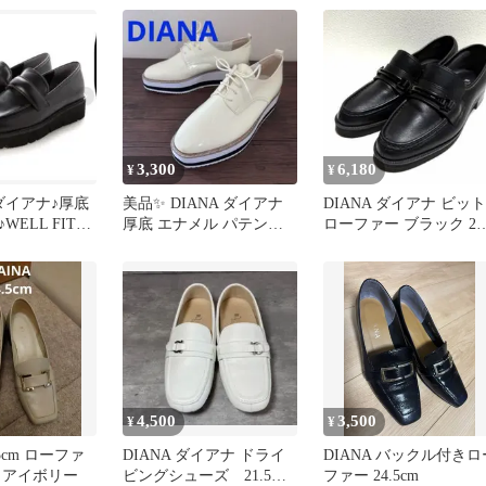
3,300
6,180
¥
¥
ダイアナ♪厚底
美品✨ DIANA ダイアナ
DIANA ダイアナ ビット
ELL FIT
厚底 エナメル パテント
ローファー ブラック 23.
♪美品♪
レザー 23.5cm
レザー
4,500
3,500
¥
¥
.5cm ローファ
DIANA ダイアナ ドライ
DIANA バックル付きロ
 アイボリー
ビングシューズ 21.5
ファー 24.5cm