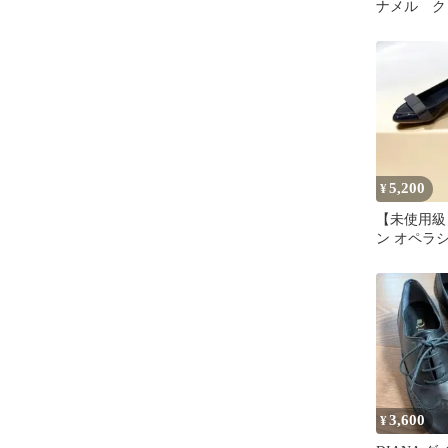
ナメル ク
ン フラッ
22.5㎝
5,200
¥
【未使用級】
ン オペラ
メル ネイビー
3,600
¥