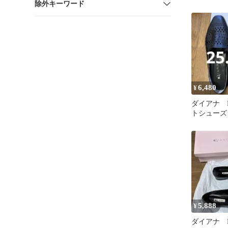
除外キーワード
6,480
¥
ダイアナ D
トシューズ
ン 軽い
25.5㎝
5,888
¥
ダイアナ D