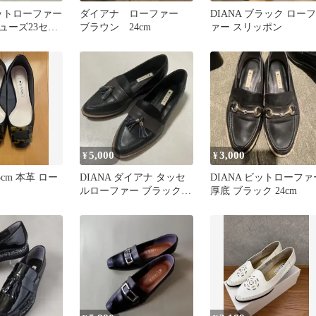
ビットローファー
ダイアナ ローファー
DIANA ブラック ローフ
ューズ23セン
ブラウン 24cm
ァー スリッポン
5,000
3,000
¥
¥
.5cm 本革 ロー
DIANA ダイアナ タッセ
DIANA ビットローファ
ルローファー ブラック
厚底 ブラック 24cm
レザー 24cm