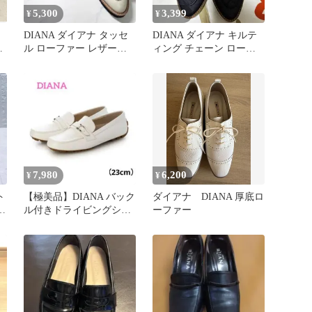
5,300
3,399
¥
¥
DIANA ダイアナ タッセ
DIANA ダイアナ キルテ
ー
ル ローファー レザー
ィング チェーン ローフ
ル
23.0cm 厚底
ァー
7,980
6,200
¥
¥
ト
【極美品】DIANA バック
ダイアナ DIANA 厚底ロ
ァ
ル付きドライビングシュ
ーファー
ーズ ローファー23cm