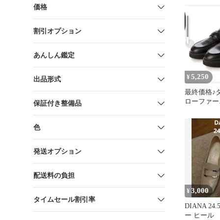
価格
割引オプション
あんしん鑑定
5,250
¥
出品形式
最終価格♪
ローファー♪W
保証付き整備品
24.5diana
色
発送オプション
配送料の負担
3,000
¥
タイムセール割引率
DIANA 24
ー ヒール