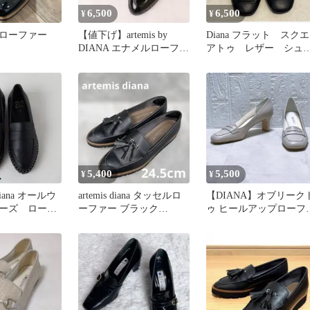
6,500
6,500
¥
¥
ローファー
【値下げ】artemis by
Diana フラット スクエ
DIANA エナメルローファ
アトゥ レザー シュ
ー 24センチ
ズ パンプス メタ
黒 新品
5,400
5,500
¥
¥
ana オールウ
artemis diana タッセルロ
【DIANA】オブリーク
ーズ ローフ
ーファー ブラック
ゥ ヒールアップローフ
プス【超美
24.5cm ダイアナ
ー グレー 25cm