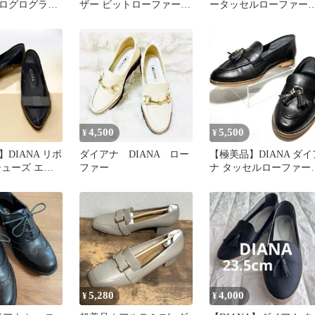
ログログラ
ザー ビットローファー
ータッセルローファ
トシューズ
ブラック 23
ポインテッドトゥ 21
1/2黒
4,500
5,500
¥
¥
DIANA リボ
ダイアナ DIANA ロー
【極美品】DIANA ダイ
シューズ エナ
ファー
ナ タッセルローファー
 23cm
黒 23cm 金具 本革
5,280
4,000
¥
¥