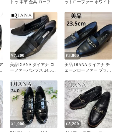
ー
トゥ 本革 金具 ローファ
ットローファー ホワイト
ー 黒 24.0cm WD
7,200
3,800
¥
¥
ア
美品DIANA ダイアナ ロ
美品 DIANA ダイアナ チ
ーファーパンプス 24.5cm
ェーンローファー ブラッ
黒 レザー
ク 黒 23.5cm
1,900
5,200
¥
¥