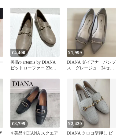
ー ブラック
ローファー ブラウン
4,400
1,999
¥
¥
ー
美品✨artemis by DIANA
DIANA ダイアナ パンプ
ビットローファー 23cm
ス グレージュ 24セン
ベージュ
チ
8,799
2,420
¥
¥
ザ
✳️美品✳️DIANA スクエア
DIANA クロコ型押し ビ