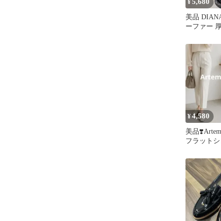
5,680
¥
美品 DIA
ーファー 
ー ラメ エナ
4,580
¥
美品❣️Artem
フラットシ
プス