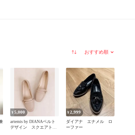
並び替え
5,000
2,999
¥
¥
兼
artemis by DIANAベルト
ダイアナ エナメル ロ
デザイン スクエアトゥ
ーファー
ローファー 23.5