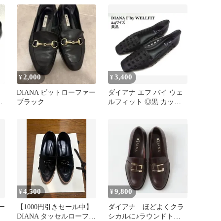
2,000
3,400
¥
¥
DIANA ビットローファー
ダイアナ エフ バイ ウェ
5
ブラック
ルフィット ◎黒 カット
ワーク フラットシュー
ズ 24
4,500
9,800
¥
¥
ー
【1000円引きセール中】
ダイアナ ほどよくクラ
DIANA タッセルローファ
シカルに♪ラウンドトゥ