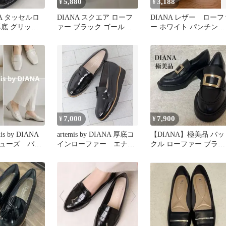
5,880
3,188
¥
¥
NA タッセルロ
DIANA スクエア ローフ
DIANA レザー ローフ
厚底 グリッタ
ァー ブラック ゴールド
ー ホワイト パンチン
メル 22.5
金具 23、5㌢
グ 24.5㎝ 試着程度
7,000
7,900
¥
¥
is by DIANA
artemis by DIANA 厚底コ
【DIANA】極美品 バッ
ューズ パン
インローファー エナメ
クル ローファー ブラッ
ル
ク ヒールアップ