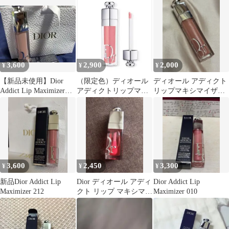
3,600
2,900
2,000
¥
¥
¥
【新品未使用】Dior
（限定色）ディオール
ディオール アディクト
Addict Lip Maximizer
アディクトリップマキ
リップマキシマイザー
001
シマイザー056 フロス
206 ピーチマニア
テッド ピンク
3,600
2,450
3,300
¥
¥
¥
新品Dior Addict Lip
Dior ディオール アディ
Dior Addict Lip
Maximizer 212
クト リップ マキシマイ
Maximizer 010
ザー