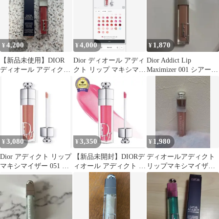
4,200
4,000
1,870
¥
¥
¥
【新品未使用】DIOR
Dior ディオール アディ
Dior Addict Lip
ディオール アディクト
クト リップ マキシマイ
Maximizer 001 シアータ
リップ マキシマイザー
ザー 009
イプ
029
3,080
3,350
1,980
¥
¥
¥
Dior アディクト リップ
【新品未開封】DIORデ
ディオールアディクト
マキシマイザー 051 ヌ
ィオール アディクト リ
リップマキシマイザ
ード ブルーム
ップ マキシマイザー
ー 001
005