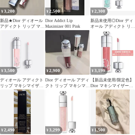
3,200
2,500
2,300
¥
¥
¥
新品★Dior ディオール
Dior Addict Lip
新品未使用◎Dior ディ
アディクト リップ マキ
Maximizer 001 Pink
オール アディクト リッ
シマイザー 043 ロゼ
プ マキシマイザー 094
3,500
2,900
3,199
¥
¥
¥
ディオール アディクト
Dior ディオール アディ
【新品未使用/限定色】
リップ マキシマイザー
クト リップ マキシマイ
Dior マキシマイザー
001 ピンク
ザー 024☆おまけ付き
083 スパークリングロ
◎
ーズ
2,490
3,299
1,500
¥
¥
¥