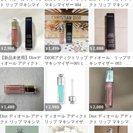
ト リップ マキシマイザ
マキシマイザー 084 ブ
クト リップ マキシマイ
ー 014 シマーマカダミ
ルーマニア おまけ付
ザー 023
ア
き
2,900
1,499
2,800
¥
¥
¥
【新品未使用】Diorデ
DIORアディクトリップ
ディオール リップマ
ィオール アディクトリ
マキシマイザー001ミニ
キシマイザー 083 ス
ップ マキシマイザー
サイズ
パークリングローズ
054オーロラ
1,400
2,980
2,000
¥
¥
¥
Dior ディオール アディ
ディオール アディクト
Dior ディオール アディ
クト リップ マキシマイ
リップ マキシマイザー
クト リップ マキシマイ
ザー 001 リップグロス
094 アクアポップ
ザー 010