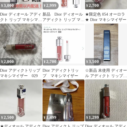
3,000
2,999
2,700
¥
¥
¥
Dior ディオール アディ
新品 Dior ディオール
★限定色 054 オーロラ
クト リップ マキシマイ
アディクト リップ マキ
★ Dior マキシマイザー
ザー #038 6ml
シマイザー 090
2,000
2,700
3,500
¥
¥
¥
Dior アディクトリップ
Dior アディクトリッ
☆新品 未使用 ディオー
マキシマイザー 029
プ マキシマイザー
ル アディクト リップ
マキシマイザー 026☆
2,500
1,499
1,299
¥
¥
¥
★ディオール アディク
Dior アディクト リップ
Dior ディオール アディ