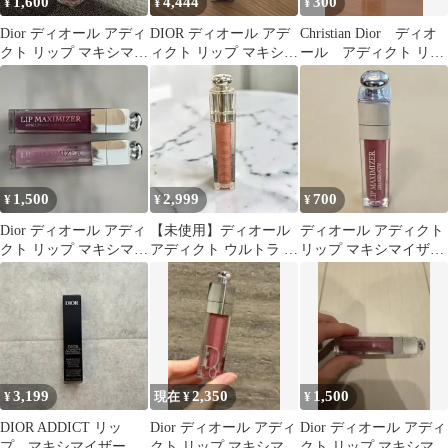
1,600
4,444
300
¥
¥
¥
Dior ディオール アディ
DIOR ディオール アデ
Christian Dior ディオ
クト リップ マキシマイ
ィクト リップ マキシマ
ール アディクト リッ
ザー 009
イザー 053
プ マキシマイザー
1,500
2,999
700
¥
¥
¥
Dior ディオール アディ
【未使用】ディオール
ディオール アディクト
クト リップ マキシマイ
アディクト ウルトラ グ
リップ マキシマイザー
ザー 2本セット
ロス 157
009 パーリーコーラル
3,199
2,350
1,500
¥
現在 ¥
¥
DIOR ADDICT リッ
Dior ディオール アディ
Dior ディオール アディ
プ マキシマイザー
クト リップ マキシマイ
クト リップ マキシマイ