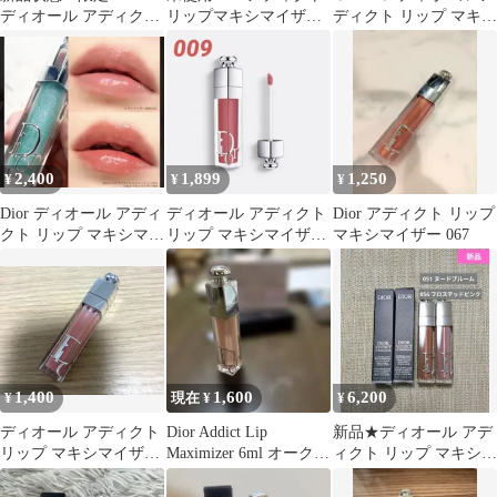
ディオール アディクト
リップマキシマイザー
ディクト リップ マキシ
リップ マキシマイザー
024インテンスブリック
マイザー 009
053
箱つき
2,400
1,899
1,250
¥
¥
¥
Dior ディオール アディ
ディオール アディクト
Dior アディクト リップ
クト リップ マキシマイ
リップ マキシマイザー
マキシマイザー 067
ザー 094
009
1,400
1,600
6,200
¥
現在 ¥
¥
ディオール アディクト
Dior Addict Lip
新品★ディオール アデ
リップ マキシマイザー
Maximizer 6ml オークシ
ィクト リップ マキシマ
010 ホログラフィック
ョン
イザー 2本セット
ピンク