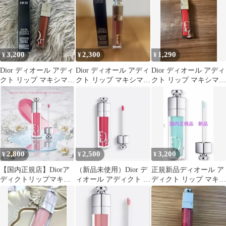
3,200
2,300
1,290
¥
¥
¥
Dior ディオール アディ
Dior ディオール アディ
Dior ディオール アディ
クト リップ マキシマイ
クト リップ マキシマイ
クト リップ マキシマイ
ザー 039
ザー 018 試し塗りのみ
ザー 022
2,800
2,500
3,200
¥
¥
¥
【国内正規店】Diorア
（新品未使用）Dior デ
正規新品ディオール ア
ディクトリップマキシ
ィオール アディクト リ
ディクト リップ マキシ
マイザー 005シマース
ップ マキシマイザー
マイザー 094 アクア ポ
トロベリー
029
ップ