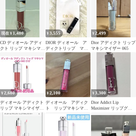
1,480
3,555
2,499
現在 ¥
¥
¥
CD ディオール アディ
DIOR ディオール ア
Dior アディクト リップ
クト リップ マキシマイ
ディクトリップ マキ
マキシマイザー 065
ザー リップグロス 6ml
シマイザー 212 チュ
中古
チュ 新品
2,680
2,100
3,300
¥
¥
¥
ディオール アディクト
ディオール アディク
Dior Addict Lip
リップ マキシマイザー
ト リップマキシマイ
Maximizer リップグロ
043 ロゼ
ザー 007
ス006ベリー