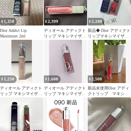
1,350
2,399
2,100
¥
¥
¥
Dior Addict Lip
ディオール アディクト
新品◆ Dior アディクト
Maximizer 2ml
リップ マキシマイザー
リップマキシマイザー
010 ホロ ピンク
038 ローズ ヌード 2ml
1,250
1,600
2,500
¥
¥
¥
ディオール アディクト
ディオール アディクト
新品未使用Dior アディ
リップ マキシマイザー
リップ マキシマイザ
クトリップ マキシマ
105 コッパーゴールド
ー 018
イザー 028 リップグ
ロス