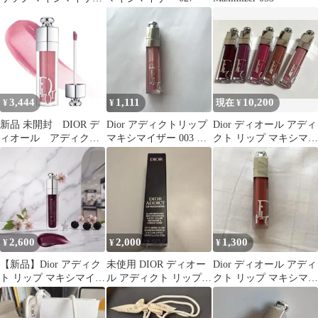
/ 001
3,444
1,111
10,200
¥
¥
現在 ¥
新品 未開封 DIOR デ
Dior アディクトリップ
Dior ディオール アディ
ィオール アディクト
マキシマイザー 003 ホ
クト リップ マキシマイ
リップ マキシマイザ
ログラフィック ラベン
ザー 5本セット
ー 026
ダー
2,600
2,000
1,300
¥
¥
¥
【新品】Dior アディク
未使用 DIOR ディオー
Dior ディオール アディ
ト リップ マキシマイザ
ル アディクト リップ
クト リップ マキシマイ
ー 026 プラム
マキシマイザー 044
ザー 009