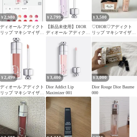
2,980
2,799
3,500
¥
¥
¥
ディオール アディクト
【新品未使用】DIOR
♡DIOR♡アディクト
リップ マキシマイザー
ディオール アディクト
リップ マキシマイザー
054 オーロラ 限定品
リップマキシマイザー
& ミス ディオール ミ
110
ニセット
2,499
3,400
3,000
¥
¥
¥
ディオール アディクト
Dior Addict Lip
Dior Rouge Dior Baume
リップ マキシマイザー
Maximizer 001
000
204ヌードマニア