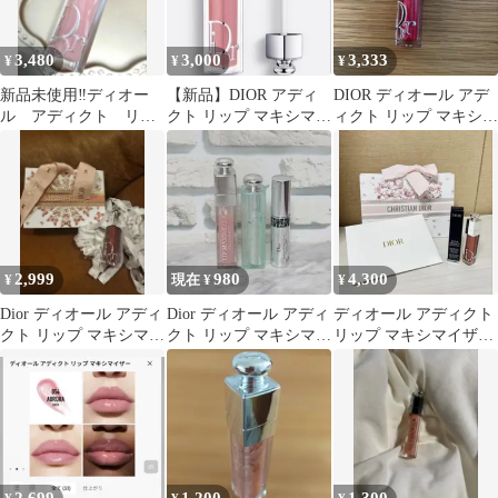
3,480
3,000
3,333
¥
¥
¥
新品未使用‼️ディオー
【新品】DIOR アディ
DIOR ディオール アデ
ル アディクト リッ
クト リップ マキシマイ
ィクト リップ マキシマ
プ マキシマイザー
ザー056
イザー023
001
2,999
980
4,300
¥
現在 ¥
¥
Dior ディオール アディ
Dior ディオール アディ
ディオール アディクト
クト リップ マキシマイ
クト リップ マキシマイ
リップ マキシマイザー
ザー
ザー 001 マスカラ 下地
083限定色 新品