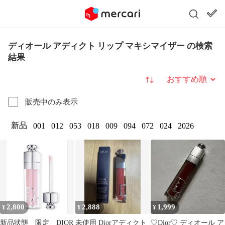
ディオール アディクト リップ マキシマイザー の検索
結果
並び替え
販売中のみ表示
新品
001
012
053
018
009
094
072
024
2026
2,800
2,888
1,999
¥
¥
¥
新品状態 限定 DIOR
未使用 Diorアディクト
♡Dior♡ ディオール ア