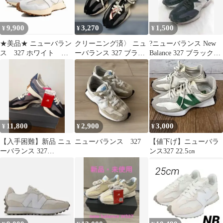
9,900
3,270
1,500
¥
¥
¥
★美品★ ニューバラン
クリーニング済〉 ニュ
?ニューバランス New
ス 327 ホワイト ベ
ーバランス 327 ブラッ
Balance 327 ブラック系
ージュ 25.0cm
ク グレー 26.5cm 箱あ
スニーカー メンズ
り
11,800
2,900
3,000
¥
¥
¥
【入手困難】新品 ニュ
ニューバランス 327
【値下げ】ニューバラ
ーバランス 327
ンス327 22.5㎝
MS327SFB 27.5cm 廃盤