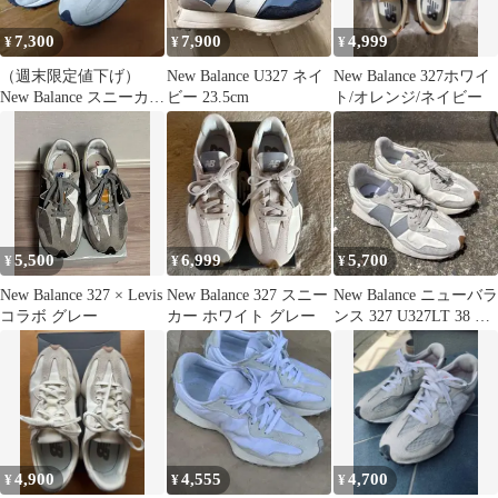
7,300
7,900
4,999
¥
¥
¥
（週末限定値下げ）
New Balance U327 ネイ
New Balance 327ホワイ
New Balance スニーカー
ビー 23.5cm
ト/オレンジ/ネイビー
ホワイト 327
5,500
6,999
5,700
¥
¥
¥
New Balance 327 × Levis
New Balance 327 スニー
New Balance ニューバラ
コラボ グレー
カー ホワイト グレー
ンス 327 U327LT 38 白
グレー
4,900
4,555
4,700
¥
¥
¥