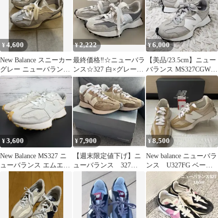
4,600
2,222
6,000
¥
¥
¥
New Balance スニーカー
最終価格‼️☆ニューバラ
【美品/23.5cm】ニュー
グレー ニューバラン
ンス☆327 白×グレー×
バランス MS327CGW
ス 327
黒 23.5
スニーカー グレー
3,600
7,900
8,500
¥
¥
¥
New Balance MS327 ニ
【週末限定値下げ】ニ
New balance ニューバラ
ューバランス エムエス
ューバランス 327
ンス U327FG ベージ
327 ホワイト 白 23.5
MS327LK1 24.0cm
ュ23.5cm
cm レディース スニー
カー MS327KC1 L12167