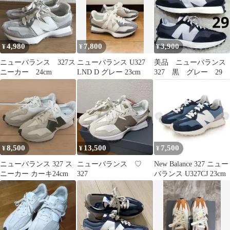
4,980
7,800
3,900
¥
¥
¥
ニューバランス 327ス
ニューバランス U327
美品 ニューバランス
ニーカー 24cm
LND D グレー 23cm
327 黒 グレー 29
8,500
13,500
7,500
¥
¥
¥
ニューバランス 327 ス
ニューバランス ♡
New Balance 327 ニュー
ニーカー カーキ24cm
327
バランス U327CJ 23cm