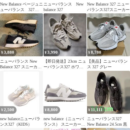
New Balance ベージュニ
ニューバランス New
New Balance 327 ニュー
ューバランス 327
balance 327
バランス327スニーカー
WS327ANB
3,880
3,990
8,780
¥
¥
¥
ニューバランス New
【即日発送】23cm ニュ
【美品】ニューバラン
Balance 327 スニーカー
ーバランス327 ホワイ
ス 327 グレー
23.5cm
ト/グレー スエードスニ
ーカー
2,500
8,800
11,111
¥
¥
¥
new balanceニューバラ
new balance（ニューバ
ニューバランス327
ンス327（KIDS）
ランス） スニーカー
New Balance 24.5cm 黒
327 グレー×ホワイト