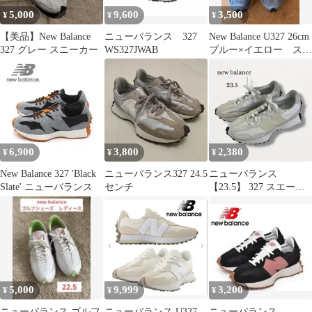
5,000
9,600
3,500
¥
¥
¥
【美品】New Balance
ニューバランス 327
New Balance U327 26cm
327 グレー スニーカー
WS327JWAB
ブルー×イエロー スニ
ーカー
6,900
3,800
2,380
¥
¥
¥
New Balance 327 'Black
ニューバランス327 24.5
ニューバランス
Slate' ニューバランス
センチ
【23.5】 327 スエード×
ナイロンスニーカー ホ
ワイト
5,000
9,999
3,200
¥
¥
¥
ニューバランス ゴルフ
ニューバランス U327
ニューバランス