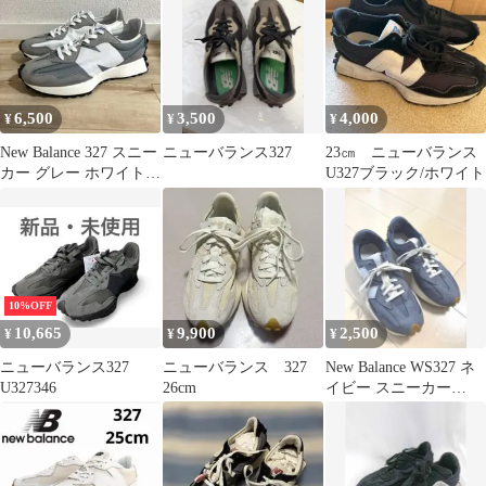
ー
/SS ■OS
6,500
3,500
4,000
¥
¥
¥
New Balance 327 スニー
ニューバランス327
23㎝ ニューバランス
カー グレー ホワイト
U327ブラック/ホワイト
27.5cm
10%OFF
10,665
9,900
2,500
¥
¥
¥
ニューバランス327
ニューバランス 327
New Balance WS327 ネ
U327346
26cm
イビー スニーカー
24cm