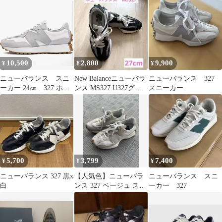
10,500
2,800
9,900
¥
¥
¥
ニューバランス スニ
New Balanceニューバラ
ニューバランス 327
ーカー 24㎝ 327 ホワ
ンス MS327 U327グレ
スニーカー
イト シルバー 新品
ー/ブラック
5,700
3,799
7,400
¥
¥
¥
ニューバランス 327 黒x
【人気色】ニューバラ
ニューバランス スニ
白
ンス 327 ベージュ スニ
ーカー 327
ーカー 23cm