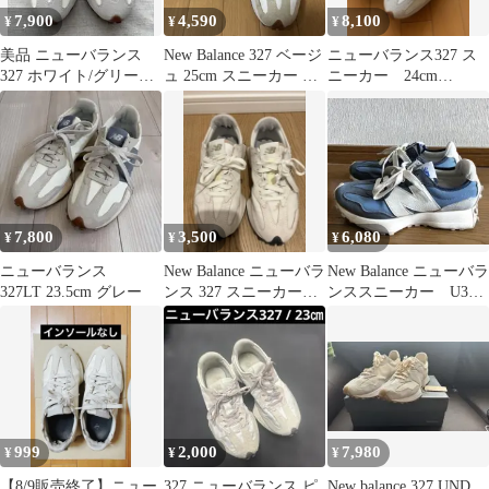
7,900
4,590
8,100
¥
¥
¥
美品 ニューバランス
New Balance 327 ベージ
ニューバランス327 ス
327 ホワイト/グリー
ュ 25cm スニーカー 人
ニーカー 24cm
ン 23.5cm
気カラー
ws327AN
7,800
3,500
6,080
¥
¥
¥
ニューバランス
New Balance ニューバラ
New Balance ニューバラ
327LT 23.5cm グレー
ンス 327 スニーカー
ンススニーカー U327
24.5cm
23.5
999
2,000
7,980
¥
¥
¥
【8/9販売終了】ニュー
327 ニューバランス ピ
New balance 327 UND