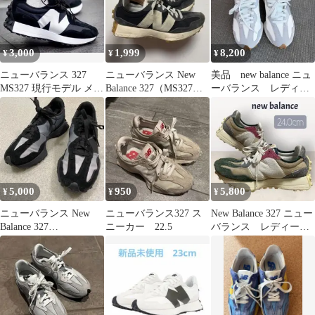
3,000
1,999
8,200
¥
¥
¥
ニューバランス 327
ニューバランス New
美品 new balance ニュ
MS327 現行モデル メン
Balance 327（MS327シ
ーバランス レディー
ズ レディーススニーカ
リーズ)
ス スニーカー 24.5
ー
5,000
950
5,800
¥
¥
¥
ニューバランス New
ニューバランス327 ス
New Balance 327 ニュー
Balance 327
ニーカー 22.5
バランス レディー
black/summer fog
ス スニーカー 24.0