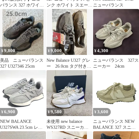
バランス 327 ホワイ
ンク ホワイト スエード
ニューバランス
ト 23.5cm インソール
メッシュ スニーカー グ
なし
レー
9,800
9,000
4,300
¥
¥
¥
美品 ニューバランス
New Balance U327 グレ
ニューバランス 327ス
327 U327346 25cm
ー 26.0cm タグ付き
ニーカー 24cm
新品
6,900
9,580
3,600
¥
¥
¥
NEW BALANCE
未使用 new balance
ニューバランス NEW
U327SWA 23.5cm レデ
WS327RD スニーカー
BALANCE 327 スニー
ィーススニーカーグレ
24.5
カー US6 23cm グレー