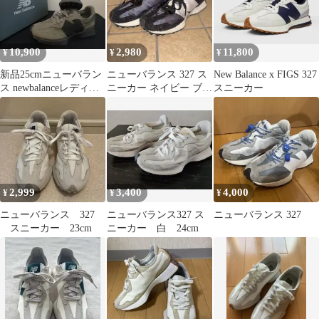
10,900
2,980
11,800
¥
¥
¥
新品25cmニューバラン
ニューバランス 327 ス
New Balance x FIGS 327
ス newbalanceレディー
ニーカー ネイビー ブラ
スニーカー
ススニーカーU327
ック 24.5
2,999
3,400
4,000
¥
¥
¥
ニューバランス 327
ニューバランス327 ス
ニューバランス 327
スニーカー 23cm
ニーカー 白 24cm