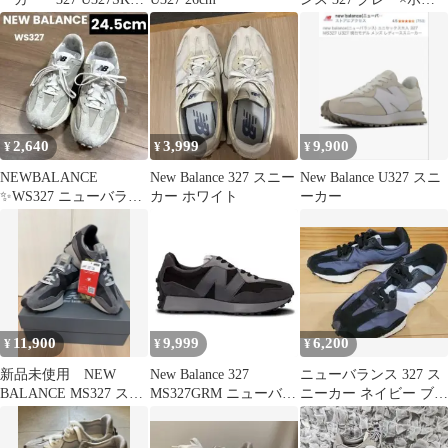
25cm
イト スニーカー
2,640
3,999
9,900
¥
¥
¥
NEWBALANCE
New Balance 327 スニー
New Balance U327 スニ
✨WS327 ニューバラン
カー ホワイト
ーカー
ス327可愛い❤️
11,900
9,999
6,200
¥
¥
¥
新品未使用 NEW
New Balance 327
ニューバランス 327 ス
BALANCE MS327 スニ
MS327GRM ニューバラ
ニーカー ネイビー ブラ
ーカー
ンス 24.5cm
ック 24.5