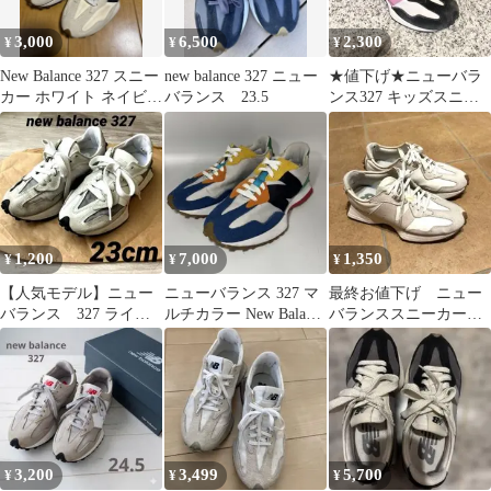
3,000
6,500
2,300
¥
¥
¥
New Balance 327 スニー
new balance 327 ニュー
★値下げ★ニューバラ
カー ホワイト ネイビー
バランス 23.5
ンス327 キッズスニー
23cm
カー18cm
1,200
7,000
1,350
¥
¥
¥
【人気モデル】ニュー
ニューバランス 327 マ
最終お値下げ ニュー
バランス 327 ライト
ルチカラー New Balance
バランススニーカー
グレー スニーカー
327 26cm
ホワイト／ライトベー
ジュ327
3,200
3,499
5,700
¥
¥
¥