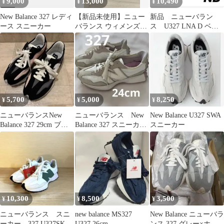
9,000
13,000
10,490
¥
¥
¥
New Balance 327 レディ
【新品未使用】ニュー
新品 ニューバラン
ース スニーカー
バランス ウィメンズ
ス U327 LNA D ベー
327 ベージュ 23.5cm
ジュ ホワイト 25cm
5,700
5,000
8,250
¥
¥
¥
ニューバランスNew
ニューバランス New
New Balance U327 SWA
Balance 327 29cm ブラ
Balance 327 スニーカー
スニーカー
ック×グレー×ピンク
24cm
10,300
8,500
3,500
¥
¥
¥
ニューバランス スニ
new balance MS327
New Balance ニューバラ
ーカー 327 U327SKC
U327 26cm
ンス 327 グレー×ホワ