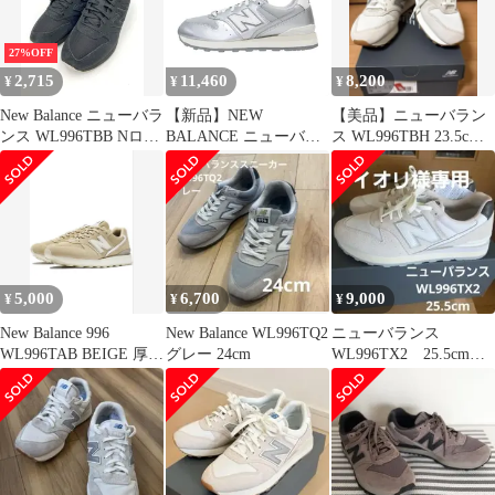
27%OFF
2,715
11,460
8,200
¥
¥
¥
New Balance ニューバラ
【新品】NEW
【美品】ニューバラン
ンス WL996TBB Nロゴ
BALANCE ニューバラ
ス WL996TBH 23.5cm
ローカット スニーカー
ンス サイ
ベージュ スニーカー
size24.5cm/黒 ■■ レディ
ズ:US8(25.0cm) 25秋冬
ース
WL996TBI メタリック
レザー レースアップ ロ
ーカット スニーカー シ
ルバー シューズ 靴【レ
ディース】
5,000
6,700
9,000
¥
¥
¥
New Balance 996
New Balance WL996TQ2
ニューバランス
WL996TAB BEIGE 厚底
グレー 24cm
WL996TX2 25.5cm
23.5cm
ホワイト×ライトグレ
ー ☆新品☆