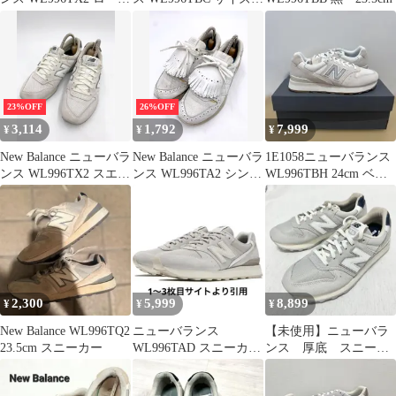
ット スニーカー
24cm
size24.5cm/ホワイト×ラ
イトグレー ■■ レディ
ース
23%OFF
26%OFF
3,114
1,792
7,999
¥
¥
¥
New Balance ニューバラ
New Balance ニューバラ
1E1058ニューバランス
ンス WL996TX2 スエー
ンス WL996TA2 シンプ
WL996TBH 24cm ベー
ド/メッシュ ローカット
ル カジュアル タッセル
ジュ スニーカー
スニーカー size23.5/白
ローカット スニーカー
■■ レディース
size23/白 ■■ レディース
2,300
5,999
8,899
¥
¥
¥
New Balance WL996TQ2
ニューバランス
【未使用】ニューバラ
23.5cm スニーカー
WL996TAD スニーカー
ンス 厚底 スニーカ
レディース 24.5 レディ
ー グレー 996
ース
WL996TZ2