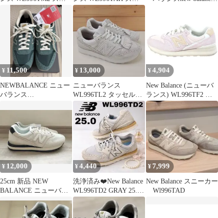
ーカー size23.5cm/黒 ■■
ード×メッシュ ローカ
WL996TJ 24㎝ 茶系
レディース
ット スニーカー
size25cm/ブラック ■■
レディース
11,500
13,000
4,904
¥
¥
¥
NEWBALANCE ニュー
ニューバランス
New Balance (ニューバ
バランス
WL996TL2 タッセルス
ランス) WL996TF2 ス
WL996TAE(D)GREEN
エード 24cm
ウェード切り替え ロー
カットスニーカー レデ
ィース ピンク
US7/24cm
12,000
4,440
7,999
¥
¥
¥
25cm 新品 NEW
洗浄済み❤️New Balance
New Balance スニーカー
BALANCE ニューバラ
WL996TD2 GRAY 25.0
Wl996TAD
ンス WL996TAI
厚底