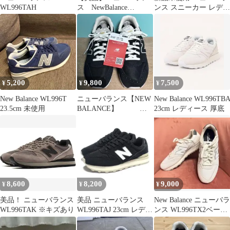
WL996TAH
ス NewBalance
ンス スニーカー レディ
WL996T GREEN(AE)
ース WL996TAE グリー
ン
5,200
9,800
7,500
¥
¥
¥
New Balance WL996T
ニューバランス【NEW
New Balance WL996TB
23.5cm 未使用
BALANCE】
23cm レディース 厚底
※WL996TAH 新品未
使用
8,600
8,200
9,000
¥
¥
¥
美品！ ニューバランス
美品 ニューバランス
New Balance ニューバラ
WL996TAK ※キズあり
WL996TAJ 23cm レディ
ンス WL996TX2ベージ
ーススニーカー ブラッ
ュ&ホワイト
ク