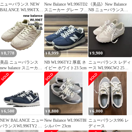
ニューバランス NEW
New Balance WL996TD2
《美品》New Balance
BALANCE WL996TX2
スニーカー グレー フリ
NB ニューバランス
24SS スニーカー シュ
ンジ
WL996RF2 25cm
ーズ 24.0cm 白 ホワイ
ト /AN38
8,778
8,999
9,900
¥
¥
¥
美品 ニューバランス
NB WL996TY2 厚底 ネ
ニューバランス レディ
new balance スニーカー
イビー ホワイト23.5cm
ース WL996CW2 25㌢
シューズ 靴 WL996T ス
新品未使用 スニーカー
エード 厚底 白 24cm レ
ディース 6V835
6,500
8,800
6,000
¥
¥
¥
NEW BALANCE ニュー
New Balance WL996TBI
ニューバランス996 レ
バランスWL996TY2 ネ
シルバー 23cm
ディース
イビー