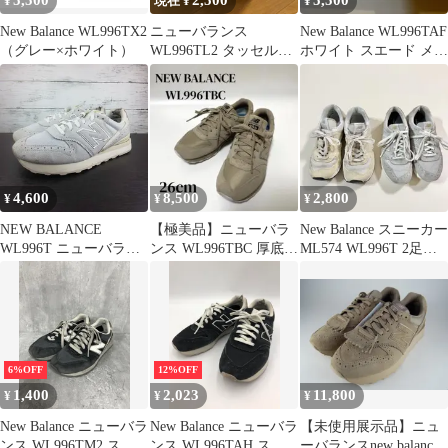
5,500
2,500
5,500
¥
現在 ¥
¥
New Balance WL996TX2
ニューバランス
New Balance WL996TAF
（グレー×ホワイト）
WL996TL2 タッセルス
ホワイト スエード メッ
エードスニーカー
シュ23.5
4,600
8,500
2,800
¥
¥
¥
NEW BALANCE
【極美品】ニューバラ
New Balance スニーカー
WL996T ニューバラン
ンス WL996TBC 厚底
ML574 WL996T 2足セ
ス ダブリューエル996
ベージュ 26cm 完売品
ット
ティー グレー 24.5cm
レディース スニーカー
WL996TAG L12697
6%OFF
12%OFF
1,400
2,023
11,800
¥
¥
¥
New Balance ニューバラ
New Balance ニューバラ
【未使用展示品】ニュ
ンス WL996TM2 スニ
ンス WL996TAH スエ
ーバランスnew balance