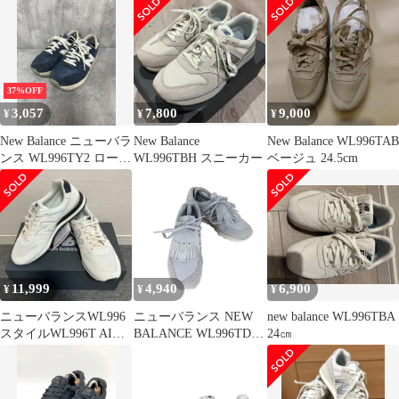
37%OFF
3,057
7,800
9,000
¥
¥
¥
New Balance ニューバラ
New Balance
New Balance WL996TAB
ンス WL996TY2 ローカ
WL996TBH スニーカー
ベージュ 24.5cm
ット スニーカー
size23.5ｃｍ/紺 ■■ レデ
ィース
11,999
4,940
6,900
¥
¥
¥
ニューバランスWL996
ニューバランス NEW
new balance WL996TBA
スタイルWL996T AI
BALANCE WL996TD2
24㎝
women25.5cm
レディース JPN：22.5