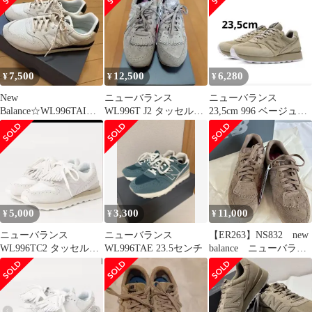
WL996T
7,500
12,500
6,280
¥
¥
¥
New
ニューバランス
ニューバランス
Balance☆WL996TAI☆2
WL996T J2 タッセルス
23,5cm 996 ベージュ
4.5cm
ニーカー ブラウン25cm
箱付き
5,000
3,300
11,000
¥
¥
¥
ニューバランス
ニューバランス
【ER263】NS832 new
WL996TC2 タッセルス
WL996TAE 23.5センチ
balance ニューバラン
ニーカー 25
ス タッセル
WL996T 264633615