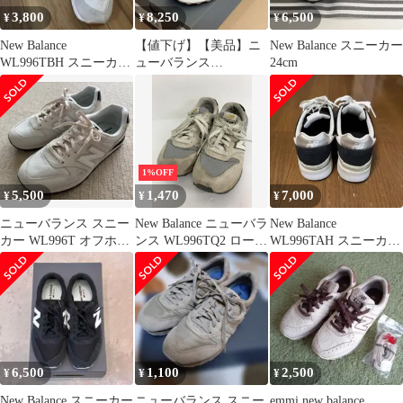
3,800
8,250
6,500
¥
¥
¥
New Balance
【値下げ】【美品】ニ
New Balance スニーカー
WL996TBH スニーカー
ューバランス
24cm
24cm
WL996TBH 23.5cm ベ
ージュ
1%OFF
5,500
1,470
7,000
¥
¥
¥
ニューバランス スニー
New Balance ニューバラ
New Balance
カー WL996T オフホワ
ンス WL996TQ2 ローカ
WL996TAH スニーカー
イト 25.0 美品
ット スニーカー
24cm
size24?/グレー ■■ レデ
ィース
6,500
1,100
2,500
¥
¥
¥
New Balance スニーカー
ニューバランス スニー
emmi new balance