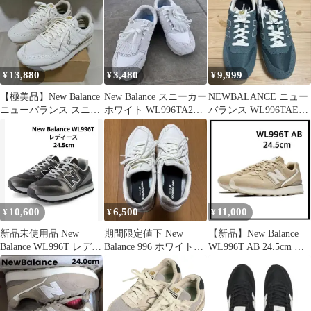
13,880
3,480
9,999
¥
¥
¥
【極美品】New Balance
New Balance スニーカー
NEWBALANCE ニュー
ニューバランス スニー
ホワイト WL996TA2
バランス WL996TAE
カー WL996TAF
26cm
GREEN グリーン
10,600
6,500
11,000
¥
¥
¥
新品未使用品 New
期間限定値下 New
【新品】New Balance
Balance WL996T レディ
Balance 996 ホワイト
WL996T AB 24.5cm ベ
ース 24.5cm
WL996TAF
ージュ