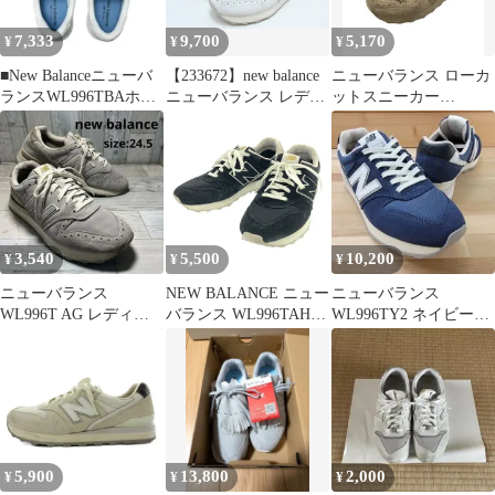
7,333
9,700
5,170
¥
¥
¥
■New Balanceニューバ
【233672】new balance
ニューバランス ローカ
ランスWL996TBAホワ
ニューバランス レディ
ットスニーカー
イト24.5■
ース スニーカー シュー
WL996TJ2 レディース
ズ 23.0ｃｍ WL996TAF
SIZE 23.5 (M) NEW
ホワイト
BALANCE
3,540
5,500
10,200
¥
¥
¥
ニューバランス
NEW BALANCE ニュー
ニューバランス
WL996T AG レディー
バランス WL996TAH
WL996TY2 ネイビー
ス スニーカー グレー
スニーカー ブラック
23cm
厚底ソール
25cm
5,900
13,800
2,000
¥
¥
¥