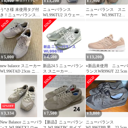
8,900
13,200
7,900
¥
¥
¥
う*さ様 未使用タグ付
ニューバランス
ニューバランス スニ
き！ニューバランス
WL996TU2 スウェード
ーカー WL996TT2
WL996TAG 25ライトグ
スニーカー フリンジ
24cm
レー
blue US6.5/23.5cm Dワ
イズ レディース US：
6.5 ISItems【USED】
【古着】【中古】
50157295
5,000
4,500
13,200
¥
¥
¥
new balaoce スニーカー
新品24.5 ニューバラン
⭐︎新品未使用 ニューバ
WL996TAD 23cm ニュ
ス スニーカー
ランスWR996JT 22.5cm
ーバランス
WL996TBI グレイ シル
バー
12%OFF
3,334
7,500
3,800
¥
¥
¥
New Balance ニューバラ
【新品】ニューバラン
ニューバランス
ンス WL996TX2 ローカ
ス WL996TBC サイズ
WL996TBB 黒 23.5cm