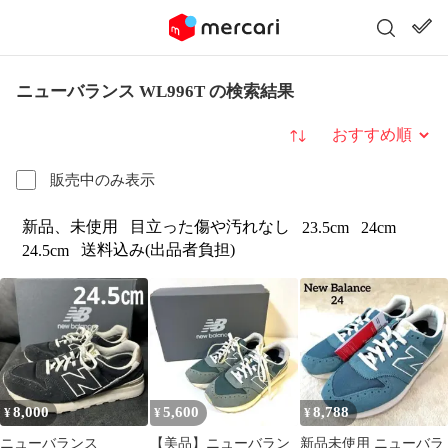
ニューバランス WL996T の検索結果
並び替え
販売中のみ表示
新品、未使用
目立った傷や汚れなし
23.5cm
24cm
送料込み(出品者負担)
24.5cm
8,000
5,600
8,788
¥
¥
¥
ニューバランス
【美品】ニューバラン
新品未使用 ニューバラ