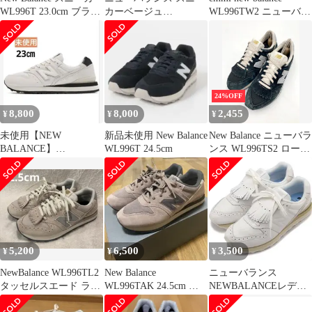
WL996T 23.0cm ブラッ
カーベージュ
WL996TW2 ニューバラ
ク
WL996TBC BEIBE 22,5
ンス23.5
E
24%OFF
8,800
8,000
2,455
¥
¥
¥
未使用【NEW
新品未使用 New Balance
New Balance ニューバラ
BALANCE】
WL996T 24.5cm
ンス WL996TS2 ローカ
WL996TAI(D) 23㎝ ホ
ット スニーカー
ワイト
size23.5cm/紺 ■■ レディ
ース
5,200
6,500
3,500
¥
¥
¥
NewBalance WL996TL2
New Balance
ニューバランス
タッセルスエード ライ
WL996TAK 24.5cm ブ
NEWBALANCEレディ
トグレー
ラウン
ーススニーカー