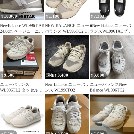
10,000
1,190
7,333
¥
¥
¥
NewBalance WL996T AB
NEW BALANCE ニュー
■New Balanceニューバ
24.0cm ベージュ ニュ
バランス WL996TQ2 通
ランスWL996TACブラ
ーバランス
年★ スニーカー ローカ
ック24.5
ット 996 NB996
Sz.23cm レディース
9,500
3,400
3,800
¥
現在 ¥
¥
ニューバランス
New Balance ニューバラ
ニューバランスNew
WL996TL2 タッセルス
ンス WL996TQ2
Balance WL996TC2
エードスニーカー
23.5cm