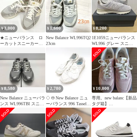
3,000
1,600
8,200
¥
¥
¥
★ニューバランス ロ
New Balance WL996TQ2
1E1059ニューバランス
ーカットスニーカー
23cm
WL996 グレー スニー
WL996TH2 グレー
カー 24.5cm
23.5cm
8,580
2,780
10,000
¥
¥
¥
New Balance ニューバラ
◇ Θ New Balance ニュ
専用。new balanc【新品
ンス WL996TBI スニー
ーバランス 996 Tassel
タグ箱】
カー サイズ24.5cm シル
Pack WL996TA2 スニー
WL996TF2(24.5センチ)
バー
カー サイズ23.0 ホワイ
ト系 レディース E
【1412260027762】