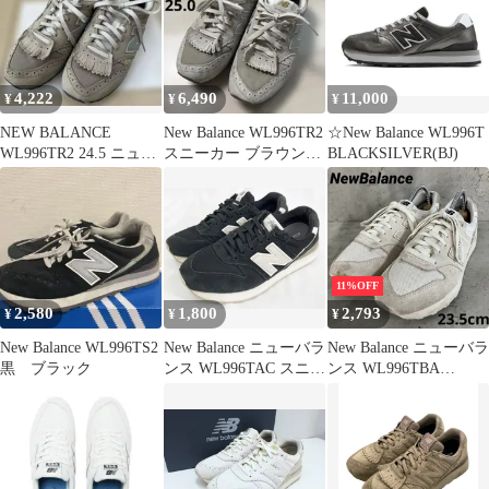
4,222
6,490
11,000
¥
¥
¥
NEW BALANCE
New Balance WL996TR2
☆New Balance WL996T
WL996TR2 24.5 ニュー
スニーカー ブラウン
BLACKSILVER(BJ)
バランス996タッセル
25.0
11%OFF
2,580
1,800
2,793
¥
¥
¥
New Balance WL996TS2
New Balance ニューバラ
New Balance ニューバラ
黒 ブラック
ンス WL996TAC スニー
ンス WL996TBA
カー size 22.5/黒 ■■レデ
23.5cm ★ ■■
ィース