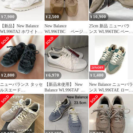
7,900
2,500
10,900
¥
¥
¥
【新品】New Balance
New Balance
25cm 新品 ニューバラ
WL996TA2 ホワイト
WL996TBC ベージュ
ンス WL996TBC ベージ
24.5センチ
スニーカー
ュ 996 WL996
24%OFF
2,800
6,970
1,400
¥
¥
¥
ニューバランス タッセ
【新品未使用】 New
New Balance ニューバラ
ルスエード
Balance WL996TAF ス
ンス WL996TAE ローカ
WL996TL2 22.5cm
ニーカー レディース
ット スニーカー
size23cm/緑 ■■レディー
ス