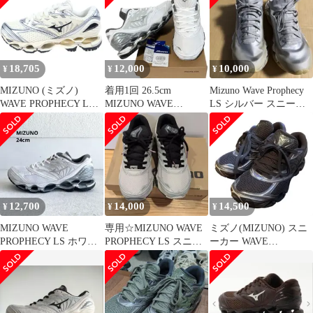
ィゴ
18,705
12,000
10,000
¥
¥
¥
MIZUNO (ミズノ)
着用1回 26.5cm
Mizuno Wave Prophecy
WAVE PROPHECY LS
MIZUNO WAVE
LS シルバー スニーカ
D1GA251101 ウエーブ
PROPHECY LSスニー
ー
プロフェシー ローカッ
カー
トスニーカー ホワイト
US5/23.0cm
12,700
14,000
14,500
¥
¥
¥
MIZUNO WAVE
専用☆MIZUNO WAVE
ミズノ(MIZUNO) スニ
PROPHECY LS ホワイ
PROPHECY LS スニー
ーカー WAVE
ト×シルバー 24cm
カー 24.0
PROPHECY LS 26cm