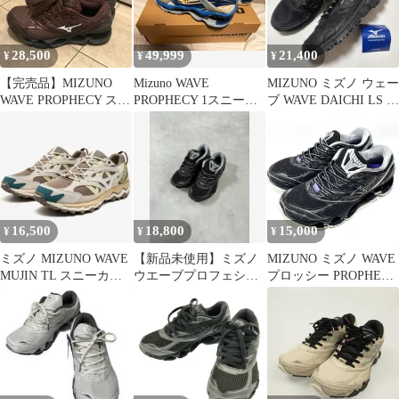
28,500
49,999
21,400
¥
¥
¥
【完売品】MIZUNO
Mizuno WAVE
MIZUNO ミズノ ウェー
WAVE PROPHECY スニ
PROPHECY 1スニーカ
ブ WAVE DAICHI LS ス
ーカー ブラウン
ー
ニーカー
16,500
18,800
15,000
¥
¥
¥
ミズノ MIZUNO WAVE
【新品未使用】ミズノ
MIZUNO ミズノ WAVE
MUJIN TL スニーカー
ウエーブプロフェシー
プロッシー PROPHECY
限定カラー
LS 黒 24.0cm
LS D1GA250701 スニー
カー シューズ 26cm 箱
無し ※中古 【津山店】