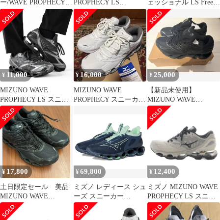
ー/WAVE PROPHECY
PROPHECY LS
ェッショナル LS Free!
LS
MIMETICS ウエーブ プ
ランニングシューズ ス
ロフェシー LS ミメテ
ニーカー 280
ィックス ローカット ス
ニーカー size25.5cm/グ
レー ■■◎メンズ
11,000
16,000
25,000
¥
¥
¥
MIZUNO WAVE
MIZUNO WAVE
【新品未使用】
PROPHECY LS スニー
PROPHECY スニーカー
MIZUNO WAVE
カー 27.5cm
ホワイト
PROPHECY LS ブラッ
クスニーカー
17,800
69,800
12,400
¥
¥
¥
土日限定セール 美品
ミズノ レディース シュ
ミズノ MIZUNO WAVE
MIZUNO WAVE
ーズ スニーカー
PROPHECY LS スニー
PROPHECY LS スニー
Mizuno Wave Prophecy
カー 25cm ベージュ
カー
14 Vintage Indigo インデ
D1GA333703