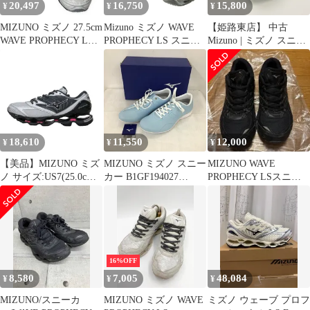
20,497
16,750
15,800
¥
¥
¥
MIZUNO ミズノ 27.5cm
Mizuno ミズノ WAVE
【姫路東店】 中古
WAVE PROPHECY LS
PROPHECY LS スニー
Mizuno | ミズノ スニー
ウエーブプロフェシー
カー D1GA251103 グレ
カー WAVE PROPHECY
D1GA333702 定価
ー系 26.5cm
LS D1GA333703 ベージ
￥27,500 タグ付き スニ
ュ 26.5cm 【126】
ーカー メンズ
18,610
11,550
12,000
¥
¥
¥
【美品】MIZUNO ミズ
MIZUNO ミズノ スニー
MIZUNO WAVE
ノ サイズ:US7(25.0cm)
カー B1GF194027
PROPHECY LSスニー
26春夏 WAVE
WAVE LIMB 4 23cm 箱
カー ブラック
PROPHECY LS
有
D1GA333708 ウエーブ
プロフェシー LS レー
スアップ ローカット ス
二ーカー シルバー グレ
16%OFF
ー ピンク スニーカー
8,580
7,005
48,084
¥
¥
¥
【レディース】【中
古】
MIZUNO/スニーカ
MIZUNO ミズノ WAVE
ミズノ ウェーブ プロフ