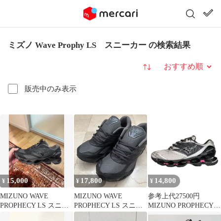
ミズノ Wave Prophy LS スニーカー の検索結果
並び替え
販売中のみ表示
15,000
17,800
14,800
¥
¥
¥
MIZUNO WAVE
MIZUNO WAVE
参考上代27500円
PROPHECY LS スニー
PROPHECY LS スニー
MIZUNO PROPHECY
カー
カー 新品 定価以下
LS ウエーブ プロフェ