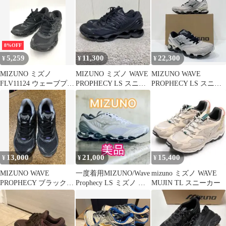
シー スニーカー ミズノ
D1GA333708 グレー
（20712M）
8%OFF
5,259
11,300
22,300
¥
¥
¥
MIZUNO ミズノ
MIZUNO ミズノ WAVE
MIZUNO WAVE
FLV11124 ウェーブプロ
PROPHECY LS スニー
PROPHECY LS スニー
フェシー WAVE
カー 28cm 黒
カー
PROPHECY LS スニー
カー size27.0cm/黒 ■■◎
メンズ
13,000
21,000
15,400
¥
¥
¥
MIZUNO WAVE
一度着用MIZUNO/Wave
mizuno ミズノ WAVE
PROPHECY ブラック
Prophecy LS ミズノ ス
MUJIN TL スニーカー
スニーカー
ニーカー