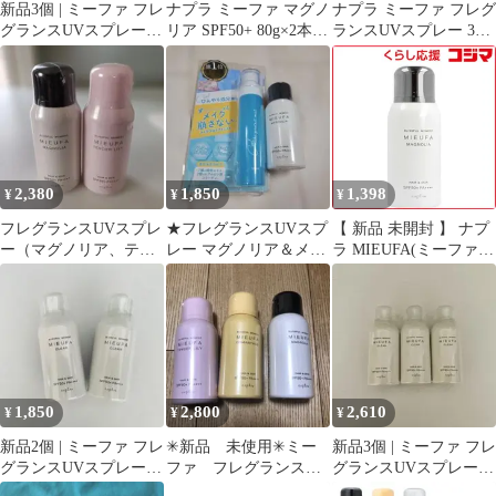
新品3個 | ミーファ フレ
ナプラ ミーファ マグノ
ナプラ ミーファ フレグ
グランスUVスプレー |
リア SPF50+ 80g×2本
ランスUVスプレー 3本
マグノリア
新品
セット
2,380
1,850
1,398
¥
¥
¥
フレグランスUVスプレ
★フレグランスUVスプ
【 新品 未開封 】 ナプ
ー（マグノリア、テン
レー マグノリア＆メイ
ラ MIEUFA(ミーファ)
ダーリリィ）
クプロテクトミスト2本
フレグランスUVスプレ
セット
ー マグノリア 未使用
送料無料
1,850
2,800
2,610
¥
¥
¥
新品2個 | ミーファ フレ
✳︎新品 未使用✳︎ミー
新品3個 | ミーファ フレ
グランスUVスプレー |
ファ フレグランスＵ
グランスUVスプレー |
クリア
Ｖスプレー 3本
クリア