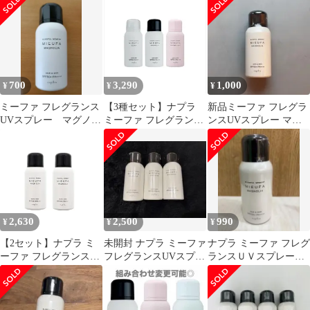
700
3,290
1,000
¥
¥
¥
ミーファ フレグランス
【3種セット】ナプラ
新品ミーファ フレグラ
UVスプレー マグノリ
ミーファ フレグランス
ンスUVスプレー マグ
ア
UVスプレー 80g クリア
ノリア 日焼け止め
＆ マグノリア ＆ テン
ヘアフレグランス
ダーリリィ 【日焼け止
めスプレー】
2,630
2,500
990
¥
¥
¥
【2セット】ナプラ ミ
未開封 ナプラ ミーファ
ナプラ ミーファ フレグ
ーファ フレグランス
フレグランスUVスプレ
ランスＵＶスプレー
UVスプレー 80g マグノ
ー マグノリア 3本セッ
《マグノリア》
リア 【日焼け止めスプ
ト
レー】