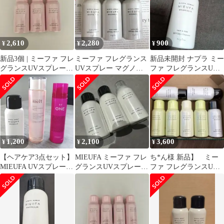
2,610
2,280
900
¥
¥
¥
新品3個 | ミーファ フレ
ミーファ フレグランス
新品未開封 ナプラ ミー
グランスUVスプレー |
UVスプレー マグノリ
ファ フレグランスUV
テンダーリリィ
ア＆ホワイトティー 新
スプレー マグノリア
品未開封
1,200
2,100
3,600
¥
¥
¥
【ヘアケア3点セット】
MIEUFA ミーファ フレ
ち*ん様 新品】 ミー
MIEUFA UVスプレー &
グランスUVスプレー3
ファ フレグランスUV
melt &ケープONE
本セット マグノリア
スプレー 7本セット
&クリア