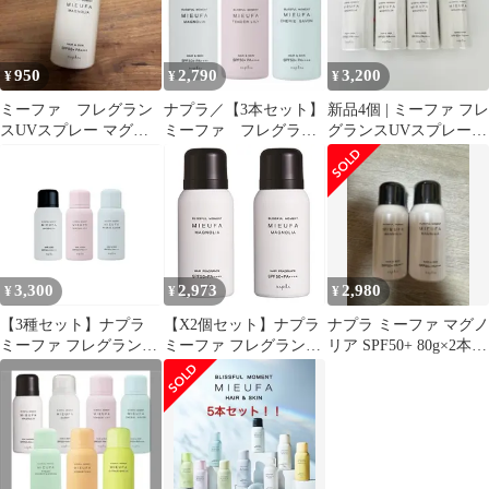
950
2,790
3,200
¥
¥
¥
ミーファ フレグラン
ナプラ／【3本セット】
新品4個 | ミーファ フレ
スUVスプレー マグノ
ミーファ フレグラン
グランスUVスプレー |
リア
スUVヘアスプレー 日
マグノリア
焼け止め
3,300
2,973
2,980
¥
¥
¥
【3種セット】ナプラ
【X2個セット】ナプラ
ナプラ ミーファ マグノ
ミーファ フレグランス
ミーファ フレグランス
リア SPF50+ 80g×2本
UVスプレー 80g マグノ
UVスプレー 80g マグノ
新品
リア ＆ テンダーリリィ
リア
＆ シェリーサボン 【日
焼け止めスプレー】