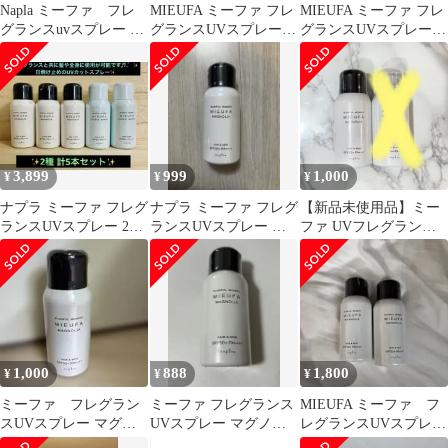
Napla ミーファ フレ
MIEUFA ミーファ フレ
MIEUFA ミーファ フレ
グランスuvスプレー マ
グランスUVスプレー
グランスUVスプレー
グノリア
マグノリア 80g
マグノリア
3,899
999
1,000
¥
¥
¥
ナプラ ミーファ フレグ
ナプラ ミーファ フレグ
【新品未使用品】ミー
ランスUVスプレー 2種
ランスUVスプレー マ
ファ UVフレグランス
計5本セット❣️日焼け止
グノリア MIEUFA
スプレー マグノリア
め
1,000
888
1,800
¥
¥
¥
ミーファ フレグラン
ミーファ フレグランス
MIEUFA ミーファ フ
スUVスプレー マグノ
UVスプレー マグノリ
レグランスUVスプレ
リア
ア
ー 2本 マグノリア