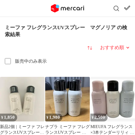
ミーファ フレグランスUVスプレー マグノリア の検
索結果
並び替え
販売中のみ表示
1,850
1,980
2,500
¥
¥
¥
新品2個 | ミーファ フレ
ナプラ ミーファ フレグ
MIEUFA フレグランス
グランスUVスプレー |
ランスUVスプレー マ
×3本テンダーリリィ マ