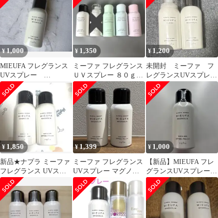
1,000
1,350
1,200
¥
¥
¥
MIEUFA フレグランス
ミーファ フレグランス
未開封 ミーファ フ
UVスプレー
ＵＶスプレー ８０ｇ
レグランスUVスプレ
MAGMOLIA 日焼け
1本 マグノリア
ー クリアー ＋ マグノ
止め
リア
1,850
1,399
1,000
¥
¥
¥
新品★ナプラ ミーファ
ミーファ フレグランス
【新品】MIEUFA フレ
フレグランス UVスプ
UVスプレー マグノリ
グランスUVスプレー
レー 日焼け止め マグ
ア 80g 2本セット
マグノリア
ノリア 2本