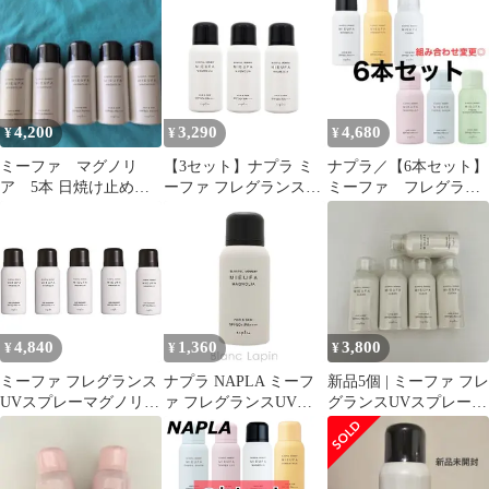
4,200
3,290
4,680
¥
¥
¥
ミーファ マグノリ
【3セット】ナプラ ミ
ナプラ／【6本セット】
ア 5本 日焼け止めス
ーファ フレグランス
ミーファ フレグラン
プレー 髪 頭皮
UVスプレー 80g マグノ
スUVヘアスプレー 日
リア 【日焼け止めスプ
焼け止め
レー】
4,840
1,360
3,800
¥
¥
¥
ミーファ フレグランス
ナプラ NAPLA ミーフ
新品5個 | ミーファ フレ
UVスプレーマグノリア
ァ フレグランスUVス
グランスUVスプレー |
５本セット
プレー マグノリア 80g
クリア
[143638]