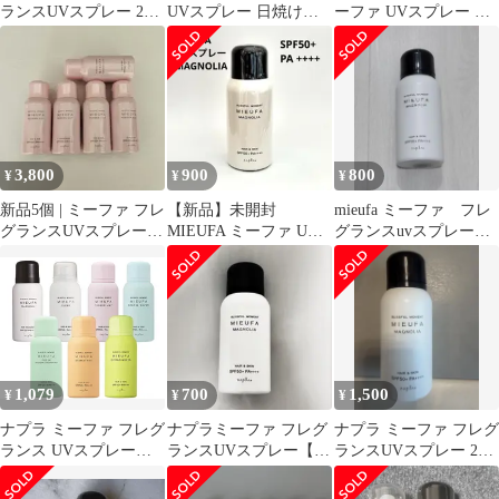
ランスUVスプレー 2本
UVスプレー 日焼け止
ーファ UVスプレー マ
セット
め
グノリア 80g
3,800
900
800
¥
¥
¥
新品5個 | ミーファ フレ
【新品】未開封
mieufa ミーファ フレ
グランスUVスプレー |
MIEUFA ミーファ UV
グランスuvスプレー
テンダーリリィ
スプレー 日焼け止め
magnolia マグノリア
SPF50+
1,079
700
1,500
¥
¥
¥
ナプラ ミーファ フレグ
ナプラミーファ フレグ
ナプラ ミーファ フレグ
ランス UVスプレー
ランスUVスプレー【マ
ランスUVスプレー 2本
80g【新品 未使用】
グ ノリア】日焼け止め
セット