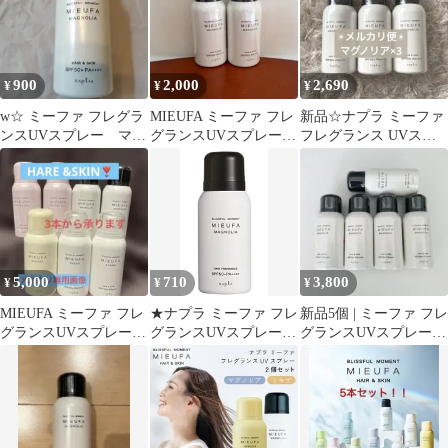
900
2,000
2,690
¥
¥
¥
w☆ ミーファ フレグラ
MIEUFA ミーファ フレ
新品☆ナプラ ミーファ
ンスUVスプレー マグ
グランスUVスプレー
フレグランス UVスプ
ノリア ナプラ
マグノリア 80g 2個セッ
レー マグノリア 人気の
ト
フレグランス
5,000
710
3,800
¥
¥
¥
MIEUFA ミーファ フレ
★ナプラ ミーファ フレ
新品5個 | ミーファ フレ
グランスUVスプレー
グランスUVスプレー
グランスUVスプレー |
80g7本セット
【マグノリア】 80g 日
マグノリア
焼け止め SPF50+
PA++++【全商品最安値
に挑戦】