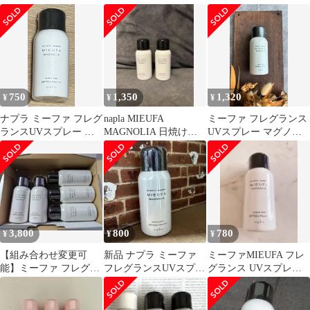
スプレー MAGNOLIA
ラスグリーン マグノリ
ア SPF50+
ア
750
1,350
1,320
¥
¥
¥
ナプラ ミーファ フレグ
napla MIEUFA
ミーファ フレグランス
ランスUVスプレー マ
MAGNOLIA 日焼け止
UVスプレー マグノリ
グノリア
めスプレー 2本セット
ア 80g
3,800
800
780
¥
¥
¥
【組み合わせ変更可
新品 ナプラ ミーファ
ミーファMIEUFA フレ
能】ミーファ フレグラ
フレグランスUVスプレ
グランス UVスプレー
ンスＵＶスプレー＜マ
ー マグノリア
『マグノリア』新品・
グノリア＞5本セット
ナプラ