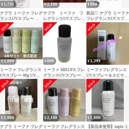
1,731
2,100
900
¥
¥
¥
ナプラ ミーファ フレグ
ナプラ ミーファ フ
新品♡ ナプラ ミーファ
ランスUVスプレー マ
レグランスUVスプレ
フレグランスUVスプレ
グノリア 80g
ー 新品3本
ー マグノリア 80g
2,000
800
1,399
¥
¥
¥
ミーファ フレグランス
ミーファ MIEUFA フレ
ミーファフレグランス
UVスプレー 80g UVヘ
グランスUVスプレー
UVスプレー＆スピケア
アスプレー ナプラ 4
マグノリア
タイディリズム ハンド
本
クリーム
2,000
2,100
1,000
¥
¥
¥
ナプラ ミーファ フレグ
ミーファ フレグランス
【新品未使用】napla ミ