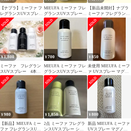
【ナプラ】ミーファ フ
MIEUFA ミーファ フレ
【新品未開封】ナプラ
レグランスUVスプレー
グランスUVスプレー
ミーファ フレグランス
80g 4フレグランス
マグノリア 80gオレン
UVスプレー マグノリ
ジ油
ア 2本セット
1,800
700
850
¥
¥
¥
ミーファ フレグラン
MIEUFA ミーファ フレ
未使用 MIEUFA ミーフ
スUVスプレー 4本
グランスUVスプレー
ァ UVスプレー マグノ
まとめ売り
マグノリア ナプラ
リア SPF50+
980
1,850
800
¥
¥
¥
【新品】MIEUFA ミー
2点 ミーファ フレグラ
新品 MIEUFA ミーファ
ファ フレグランスUV
ンスUVスプレー シト
UVスプレー マグノリ