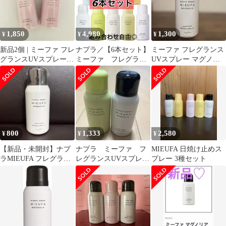
1,850
4,980
1,300
¥
¥
¥
新品2個 | ミーファ フレ
ナプラ／【6本セット】
ミーファ フレグランス
グランスUVスプレー |
ミーファ フレグラン
UVスプレー マグノリ
テンダーリリィ
スUVスプレー 日焼け
ア
止め NAPLA
800
1,333
2,580
¥
¥
¥
【新品・未開封】ナプ
ナプラ ミーファ フ
MIEUFA 日焼け止めス
ラMIEUFA フレグラン
レグランスUVスプレ
プレー 3種セット
スUVスプレー マグノ
ー 日焼け止め
リア