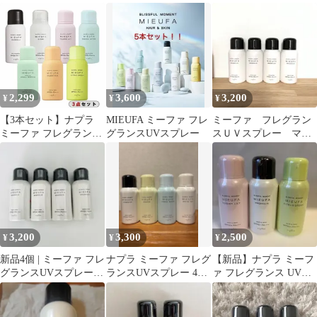
マグノリア
グノリア 2本セット
グノリア シェリー サボ
ン
2,299
3,600
3,200
¥
¥
¥
【3本セット】ナプラ
MIEUFA ミーファ フレ
ミーファ フレグラン
ミーファ フレグランス
グランスUVスプレー
スＵＶスプレー マグ
UVスプレー 80g【新品
ノリア ４本セット
未使用】
3,200
3,300
2,500
¥
¥
¥
新品4個 | ミーファ フレ
ナプラ ミーファ フレグ
【新品】ナプラ ミーフ
グランスUVスプレー |
ランスUVスプレー 4種
ァ フレグランス UVス
マグノリア
セット
プレー 3種セット