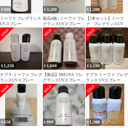
600
3,200
1,200
¥
¥
¥
ミーファ フレグランス
新品4個 | ミーファ フレ
【2本セット】ミーフ
UVスプレー
グランスUVスプレー |
ァ フレグランスUVス
テンダーリリィ
プレー マグノリア
日焼け止め
1,250
1,600
2,599
¥
¥
¥
ナプラ ミーファ フレグ
【新品】MIEUFA フレ
ナプラ ミーファ フレグ
ランスUVスプレー シ
グランスUVスプレー
ランス UVスプレー マ
ーソルト マグノリア 2
マグノリア & ペアブリ
グノリア 3本 日焼け止
本
ーズ
め
650
999
1,300
¥
¥
¥