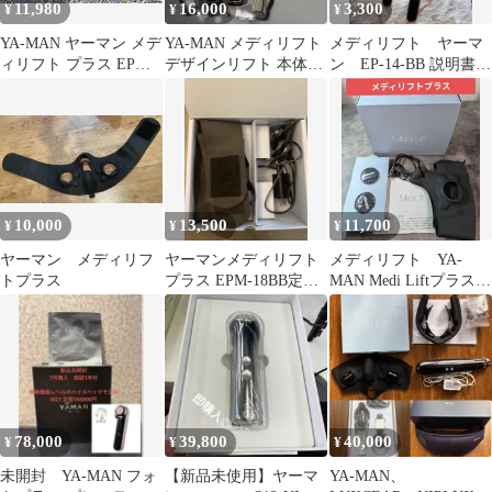
11,980
16,000
3,300
¥
¥
¥
YA-MAN ヤーマン メデ
YA-MAN メディリフト
メディリフト ヤーマ
ィリフト プラス EPM-
デザインリフト 本体セ
ン EP-14-BB 説明書付
18 美顔器
ット
き
10,000
13,500
11,700
¥
¥
¥
ヤーマン メディリフ
ヤーマンメディリフト
メディリフト YA-
トプラス
プラス EPM-18BB定価
MAN Medi Liftプラス本
36080円
体 美顔器 EMS 美顔
器
78,000
39,800
40,000
¥
¥
¥
未開封 YA-MAN フォ
【新品未使用】ヤーマ
YA-MAN、