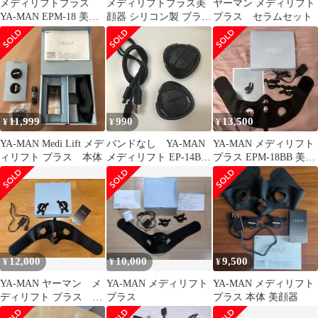
メディリフトプラス
メディリフトプラス美
ヤーマン メディリフト
YA-MAN EPM-18 美顔
顔器 シリコン製 ブラッ
プラス セラムセット
器 美容液付き
ク ヤーマン
11,999
990
13,500
¥
¥
¥
YA-MAN Medi Lift メデ
バンドなし YA-MAN
YA-MAN メディリフト
ィリフト プラス 本体
メディリフト EP-14BB
プラス EPM-18BB 美顔
本体 充電ケーブルセッ
器 ヤーマン
ト
12,000
10,000
9,500
¥
¥
¥
YA-MAN ヤーマン メ
YA-MAN メディリフト
YA-MAN メディリフト
ディリフト プラス
プラス
プラス 本体 美顔器
EPM-18BB