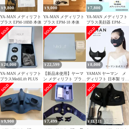
9,800
9,000
7,800
¥
¥
¥
YA-MAN メディリフト
YA-MAN メディリフト
YA-MAN メディリフト
プラス EPM-18BB 本体
プラス EPM-18 本体
プラス美顔器 EPM-
18BB リフトアップ 小
顔
20,000
22,599
8,000
¥
¥
¥
YA-MAN メディリフト
【新品未使用】ヤーマ
YAMAN ヤーマン メ
プラスMediLift PLUS
ン メディリフト プラ
ディリフト 日本製 リフ
ス ゲルセット EPM-
トアップ
18BB
9,900
7,499
11,111
¥
¥
¥