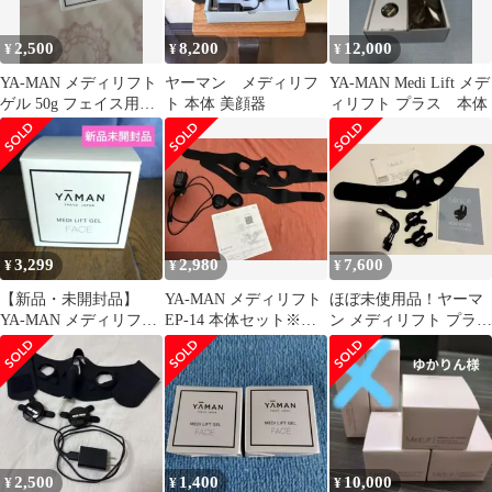
2,500
8,200
12,000
¥
¥
¥
YA-MAN メディリフト
ヤーマン メディリフ
YA-MAN Medi Lift メデ
ゲル 50g フェイス用美
ト 本体 美顔器
ィリフト プラス 本体
容液
3,299
2,980
7,600
¥
¥
¥
【新品・未開封品】
YA-MAN メディリフト
ほぼ未使用品！ヤーマ
YA-MAN メディリフト
EP-14 本体セット※箱
ン メディリフト プラ
ゲル フェイス用美容
無し
ス YA-MAN
液 50g
2,500
1,400
10,000
¥
¥
¥