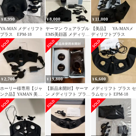
8,990
8,000
11,000
¥
¥
¥
YA-MAN メディリフト
ヤーマン ウェアラブル
【美品】 YA-MANメ
プラス EPM-18
EMS美顔器 メディリフ
ディリフトプラス
ト プラス
2,700
19,800
6,600
¥
¥
¥
ホーリー様専用【ジャ
【新品未開封】ヤーマ
メディリフト プラス セ
ンク品】YAMAN 美顔
ン メディリフト プラス
ラムセット EPM-18
器 メディリフトプラス
EPM-18BB 美顔器 EMS