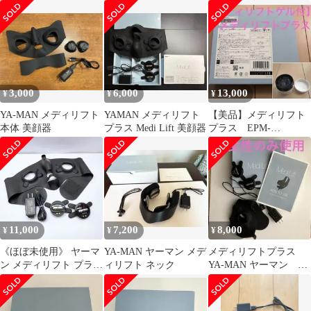
ト ゲル 50g
3,000
6,000
13,000
¥
¥
¥
YA-MAN メディリフト
YAMAN メディリフト
【美品】メディリフト
本体 美顔器
プラス Medi Lift 美顔器
プラス EPM-
18BB【メディリフトゲ
ル付】
11,000
7,200
8,000
¥
¥
¥
《ほぼ未使用》 ヤーマ
YA-MAN ヤーマン メデ
メディリフトプラス
ン メディリフト プラス
ィリフト ネック
YA-MAN ヤーマン
YA-MAN ,2606N337
EPM-18BB リフトアッ
プ