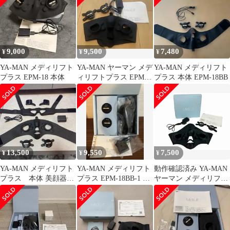
9,000
9,500
7,480
¥
¥
¥
YA-MAN メディリフト
YA-MAN ヤーマン メデ
YA-MAN メディリフト
プラス EPM-18 本体
ィリフトプラス EPM-
プラス 本体 EPM-18BB
18 EMS美顔器 充電器
付
13,500
9,550
7,500
¥
¥
¥
YA-MAN メディリフト
YA-MAN メディリフト
動作確認済み YA-MAN
プラス 本体 美顔器
プラス EPM-18BB-1 本
ヤーマン メディリフト
セット
体
プラス EPM-18BB Medi
Lift PLUS ウェアラブ
ル EMS美顔器
HS260513