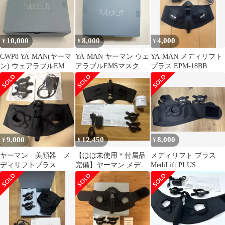
10,000
8,000
4,000
¥
¥
¥
CWP8 YA-MAN(ヤーマ
YA-MAN ヤーマン ウェ
YA-MAN メディリフト
ン) ウェアラブルEMS
アラブルEMSマスク メ
プラス EPM-18BB
マスク メディリフト プ
ディリフト プラス
ラス ゲルセット 美顔器
小顔 リフトアップ ブラ
ック EPM18BB1
9,000
12,450
8,000
¥
¥
¥
ヤーマン 美顔器 メ
【ほぼ未使用＊付属品
メディリフト プラス
ディリフトプラス
完備】ヤーマン メディ
MediLift PLUS
リフトプラス YA-MAN
EPM18BB フェイスマ
スク