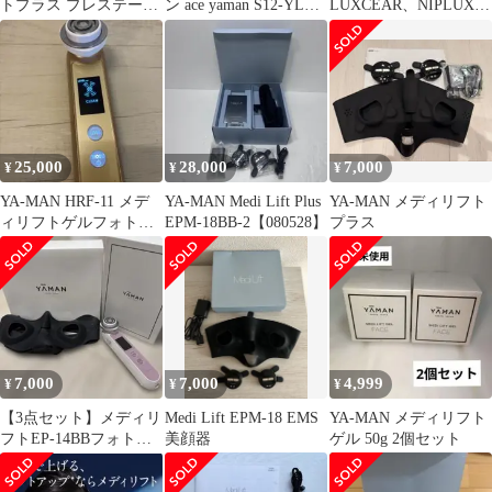
トプラス プレステージ
ン ace yaman S12-YL
LUXCEAR、NIPLUX 6
SS M21 美顔器 1年保
Bloom WR
点セット ／メディリフ
証
トプラス他
25,000
28,000
7,000
¥
¥
¥
YA-MAN HRF-11 メデ
YA-MAN Medi Lift Plus
YA-MAN メディリフト
ィリフトゲルフォトプ
EPM-18BB-2【080528】
プラス
ラスハイパー
7,000
7,000
4,999
¥
¥
¥
【3点セット】メディリ
Medi Lift EPM-18 EMS
YA-MAN メディリフト
フトEP-14BBフォトプ
美顔器
ゲル 50g 2個セット
ラスRF booster pad