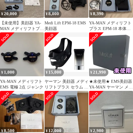
20,000
8,000
8,390
¥
¥
¥
【未使用】美顔器 YA-
Medi Lift EPM-18 EMS
YA-MAN メディリフト
MAN メディリフトプラ
美顔器
プラス EPM-18 本体
ス EPM-18BB
美顔器
1,000
15,000
21,990
¥
¥
¥
YA-MAN メディリフト
ヤーマン 美顔器 メディ
★未使用★ EMS美顔器
EMS 電極 2点 ジャンク
リフトプラス セラム セ
YA-MAN ヤーマン メデ
ット EPM-18BB
ィリフト プラスセラム
セット EPM-18BB-2
AYN219030相
8,500
12,000
2,980
¥
¥
¥