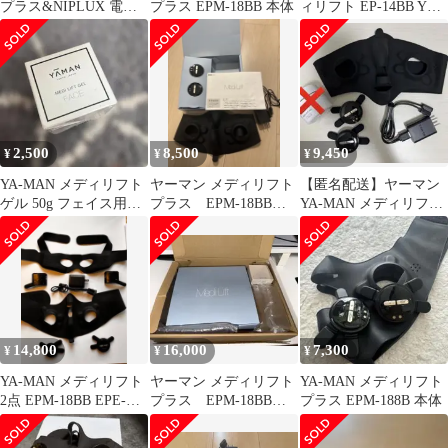
プラス&NIPLUX 電気
プラス EPM-18BB 本体
ィリフト EP-14BB YA-
ブラシセット 動作確認
MAN
済み
2,500
8,500
9,450
¥
¥
¥
YA-MAN メディリフト
ヤーマン メディリフト
【匿名配送】ヤーマン
ゲル 50g フェイス用美
プラス EPM-18BB
YA-MAN メディリフト
容液
箱 説明書あり
プラス EPM18BB
14,800
16,000
7,300
¥
¥
¥
YA-MAN メディリフト
ヤーマン メディリフト
YA-MAN メディリフト
2点 EPM-18BB EPE-
プラス EPM-18BB
プラス EPM-188B 本体
10BB
箱 説明書あり