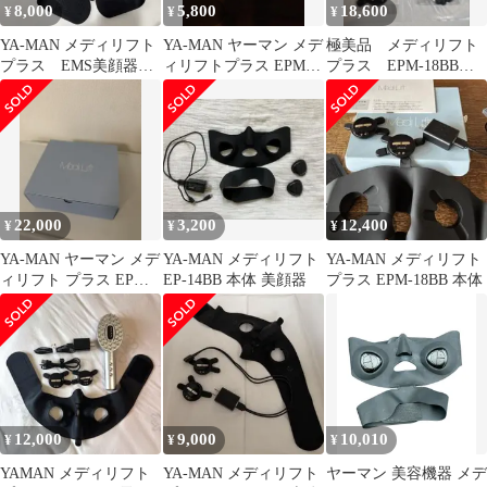
8,000
5,800
18,600
¥
¥
¥
YA-MAN メディリフト
YA-MAN ヤーマン メデ
極美品 メディリフト
プラス EMS美顔器
ィリフトプラス EPM-
プラス EPM-18BB
EPM18BB
18 EMS美顔器 充電器
マスクは未使用
付
22,000
3,200
12,400
¥
¥
¥
YA-MAN ヤーマン メデ
YA-MAN メディリフト
YA-MAN メディリフト
ィリフト プラス EPM-
EP-14BB 本体 美顔器
プラス EPM-18BB 本体
18
12,000
9,000
10,010
¥
¥
¥
YAMAN メディリフト
YA-MAN メディリフト
ヤーマン 美容機器 メデ