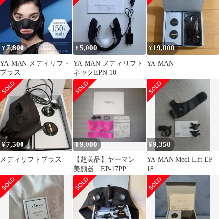
7,800
5,000
19,000
¥
¥
¥
YA-MAN メディリフト
YA-MAN メディリフト
YA-MAN
プラス
ネックEPN-10
7,500
9,000
9,350
¥
¥
¥
メディリフトプラス
【超美品】ヤーマン
YA-MAN Medi Lift EP-
美顔器 EP-17PP メ
18
ディリフト アクア（ピ
ンク）防水