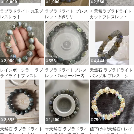
10,000
1,900
2,580
¥
¥
¥
ラブラドライト 丸玉ブ
ラブラドライト ブレス
⭐️ 天然ラブラドライト
レスレット
レット 約8ミリ
カットブレスレット 約
4mm
2,980
555
4,444
¥
¥
¥
レインボーシラー ラブ
ラブラドライトブレス
天然石 ラブラドライト
ラドライトブレスレッ
レット7㎜オーバー内径
バングル ブレス シラ
ト 14ミリ 天然石
17㎝
ー 幻想的 グレー パワ
ーストーン
2,555
1,200
750
¥
¥
¥
天然石 ラブラドライト
☆天然石 ラブラドライ
値下げ中❗️天然石♪ レイ