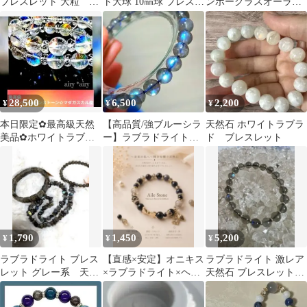
ブレスレット 大粒 約
ト大球 10㎜球 ブレスレ
ンボーグラスオーラ・
12.7mm
ット ☆ 【新品未使用
ルナフラッシュと水晶
】
の彫り物
28,500
6,500
2,200
¥
¥
¥
本日限定✿最高級天然
【高品質/強ブルーシラ
天然石 ホワイトラブラ
美品✿ホワイトラブラ
ー】ラブラドライトブ
ド ブレスレット
ドライト虹のように輝
レスレット 約7.8mm
くクォーツブレス
16cm
1,790
1,450
5,200
¥
¥
¥
ラブラドライト ブレス
【直感×安定】オニキス
ラブラドライト 激レア
レット グレー系 天然
×ラブラドライト×ヘマ
天然石 ブレスレット8
石
タイト ブレスレット
ミリ
天然石