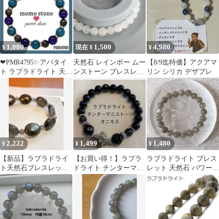
1,080
1,500
4,980
¥
現在 ¥
¥
❤PMR4795✨アパタイ
天然石 レインボー ムー
【8/9迄特価】アクアマ
ト ラブラドライト 天然
ンストーン ブレスレッ
リン シリカ デザブレ
石 パワーストーンブレ
ト R13z 5.6mm ホワラ
スレット
ブ
2,222
1,499
1,480
¥
¥
¥
【新品】ラブラドライ
【お買い得！】ラブラ
ラブラドライト ブレス
ト天然石ブレスレット
ドライト チンターマニ
レット 天然石 パワース
No.189 パワーストーン
ストーン オニキス パワ
トーン
最終お値下げ
ーストーン