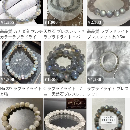
1,555
1,000
2,333
¥
¥
¥
高品質 カナダ産 マルチ
天然石 ブレスレット＊
高品質 ラブラドライト
カラーラブラドライト
ラブラドライト＊パワ
ブレスレット 約9.5mm
ブレスレット 15cm
ーストーン 2本set
内径17cm
1,800
1,300
1,230
¥
¥
¥
No.227 ラブラドライト
C.ラブラドライト 7
ラブラドライト ブレス
と猫
㎜ 天然石ブレスレッ
レット
ト