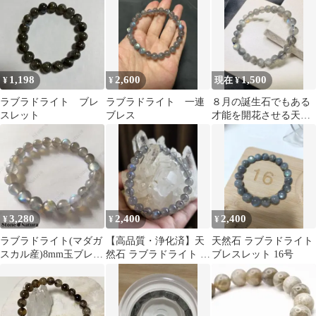
10.6㍉ブレス
1,198
2,600
1,500
¥
¥
現在 ¥
ラブラドライト ブレ
ラブラドライト 一連
８月の誕生石でもある
スレット
ブレス
才能を開花させる天然
石ラブラドライトのブ
レスレット
3,280
2,400
2,400
¥
¥
¥
ラブラドライト(マダガ
【高品質・浄化済】天
天然石 ラブラドライト
スカル産)8mm玉ブレス
然石 ラブラドライト ブ
ブレスレット 16号
レット パワーストーン
レスレット 8mm 幸運