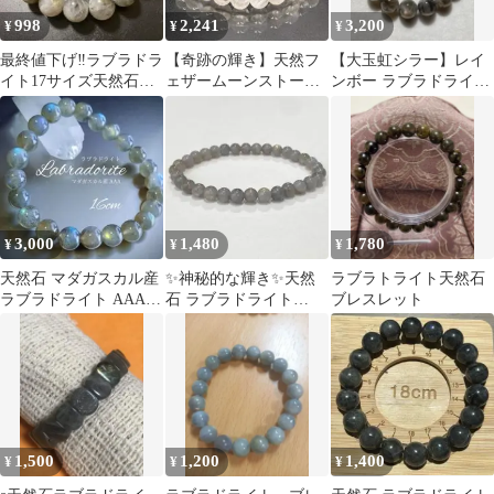
998
2,241
3,200
¥
¥
¥
最終値下げ‼️ラブラドラ
【奇跡の輝き】天然フ
【大玉虹シラー】レイ
イト17サイズ天然石ブ
ェザームーンストーン
ンボー ラブラドライ
レスレット
7.3mmブレスレット神
ト 13mmブレスレット
聖な月の宿る石
3,000
1,480
1,780
¥
¥
¥
天然石 マダガスカル産
✨神秘的な輝き✨天然
ラブラトライト天然石
ラブラドライト AAA ブ
石 ラブラドライト
ブレスレット
レスレット パワースト
5.8mm ブレスレット
ーン
1,500
1,200
1,400
¥
¥
¥