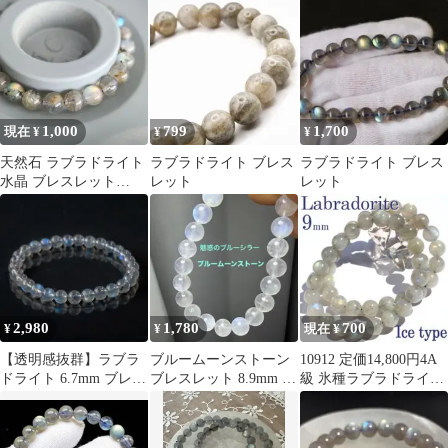
トorアンクレット サ
石
付き
ージカルステンレスS
1,000
799
1,700
現在 ¥
¥
¥
天然石 ラブラドライト
ラブラドライト ブレス
ラブラドライト ブレス
水晶 ブレスレット
レット
レット
7Y8z 7.6mm
2,980
1,780
700
¥
¥
現在 ¥
【透明感抜群】ラブラ
ブルームーンストーン
10912 定価14,800円4A
ドライト 6.7mm ブレス
ブレスレット 8.9mm 天
級 氷種ラブラドライト
レット 16.5cm/109
然石 パワーストー
9mmブレスレット
ン 高品質