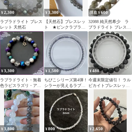
2,300
3,300
600
¥
¥
現在 ¥
ラブラドライト ブレス
【天然石】ブレスレッ
32088 純天然希少 ラ
レット 天然石
ト ★ピンクラブラド
ブラドライト ブレスレ
ライト★
ット 約8～9mm
3,300
1,500
480
¥
¥
¥
ラブラドライト・無着
ちびこシリーズ第4弾！
今週末限定値引！ ラル
色ラピスラズリ・アパ
シラーが見えるラブラ
ビカイトブレスレット
タイト・アメジスト水
ドライト
8mm②
晶 ブレスレット
3,800
800
2,650
¥
¥
¥