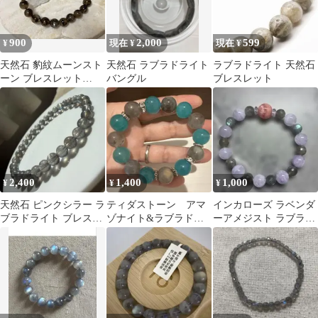
900
2,000
599
¥
現在 ¥
現在 ¥
天然石 豹紋ムーンスト
天然石 ラブラドライト
ラブラドライト 天然石
ーン ブレスレット
バングル
ブレスレット
16cm
2,400
1,400
1,000
¥
¥
¥
天然石 ピンクシラー ラ
ティダストーン アマ
インカローズ ラベンダ
ブラドライト ブレスレ
ゾナイト&ラブラドラ
ーアメジスト ラブラド
ット
イト ブレスレット
ライト 天然石ブレスレ
16位
ット