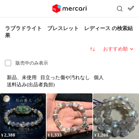
ラブラドライト ブレスレット レディース の検索結
果
並び替え
販売中のみ表示
新品、未使用
目立った傷や汚れなし
個人
送料込み(出品者負担)
2,380
1,333
1,200
¥
¥
¥