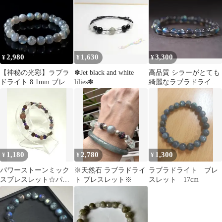
2,980
1,630
3,300
¥
¥
¥
【神秘の光彩】ラブラ
✽Jet black and white
高品質 シラーがとても
ドライト 8.1mm ブレス
lilies✽
綺麗なラブラドライト
レット 16.5cm/104
ブレスレット 8mm 1巻
1,180
2,780
1,300
¥
¥
¥
パワーストーンミック
※天然石 ラブラドライ
ラブラドライト ブレ
スブレスレット☆パワ
ト ブレスレット※
スレット 17cm
ーストーンコレクショ
ン