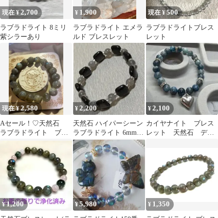
2,700
1,900
500
現在 ¥
¥
現在 ¥
ラブラドライト 8ミリ
ラブラドライト エメラ
ラブラドライトブレス
紫シラーあり
ルド ブレスレット
レット
2,580
2,200
2,100
現在 ¥
¥
¥
Aセール！♡天然石
天然石 ハイパーシーン
カイヤナイト ブレス
ラブラドライト ブレ
ラブラドライト 6mmデ
レット 天然石 デザ
スレット
ザインブレスレット内
ブレ デザインブレス
径約15.5
レット アクセサリー
1,200
5,980
1,350
¥
¥
¥