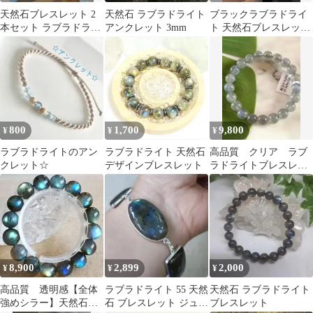
天然石ブレスレット 2
天然石 ラブラドライト
ブラックラブラドライ
本セット ラブラドライ
アンクレット 3mm
ト 天然石ブレスレット
ト ムーンストーン
9mm
800
1,700
9,800
¥
¥
¥
ラブラドライトのアン
ラブラドライト 天然石
高品質 クリア ラブ
クレット☆
デザインブレスレット
ラドライトブレスレッ
ト
8,900
2,899
2,000
¥
¥
¥
高品質 透明感【全体
ラブラドライト 55 天然
天然石 ラブラドライト
強めシラー】天然石ラ
石 ブレスレット ジュエ
ブレスレット