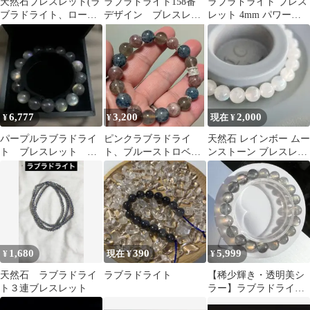
天然石ブレスレット(ラ
ラブラドライト158番
ラブラドライト ブレス
ブラドライト、ローズ
デザイン ブレスレッ
レット 4mm パワース
クオーツ、セラフィナ
ト
トーン ブレスレット レ
イト)
ディース メンズ 天然石
数珠 アクセサリー
6,777
3,200
2,000
¥
¥
現在 ¥
パープルラブラドライ
ピンクラブラドライ
天然石 レインボー ムー
ト ブレスレット
ト、ブルーストロベリ
ンストーン ブレスレッ
12mm玉 内周約18.2ミ
ークォーツ、ユニコー
ト R20z 7.5mm ホワラ
リ
ンストーン 内径約16
ブ
1,680
390
5,999
¥
現在 ¥
¥
天然石 ラブラドライ
ラブラドライト
【稀少輝き・透明美シ
ト３連ブレスレット
ラー】ラブラドライ
ト 約10mm 天然石