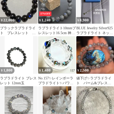
37%OFF
22,000
1,240
8,900
¥
¥
¥
ブラックラブラドライ
ラブラドライト10mmブ
BLUE Jewelry Silver925
ト ブレスレット ブ
レスレット16.5cm 神秘
ラブラドライト ネック
ルーシラー ラブラド
的 メンズ レディース
レス天然石
ライト ブレス 天然
高級感 シンプルコーデ
差し色アクセ 天然石
ps230
1,800
1,480
2,500
¥
¥
¥
ラブラドライト ブレス
No.157✨レインボーラ
値下げ✨ラブラドライ
レット 12mm玉
ブラドライト✨パワー
ト パーム&ブレスセ
ストーン 再販無し
ット✨シラー綺麗です
一点物
✨