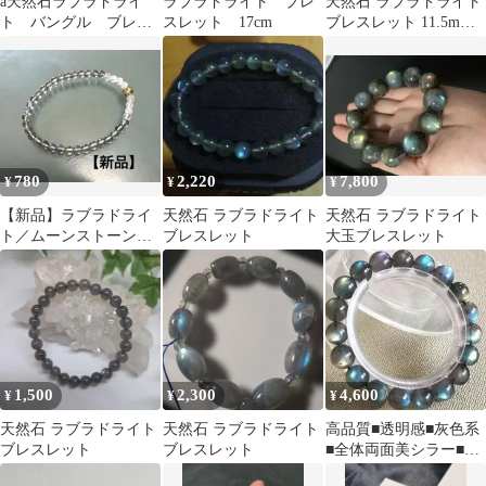
a天然石ラブラドライ
ラブラドライト ブレ
天然石 ラブラドライト
ト バングル ブレス
スレット 17cm
ブレスレット 11.5mm
レット
#3
780
2,220
7,800
¥
¥
¥
【新品】ラブラドライ
天然石 ラブラドライト
天然石 ラブラドライト
ト／ムーンストーンの
ブレスレット
大玉ブレスレット
天然石ブレスレット
1,500
2,300
4,600
¥
¥
¥
天然石 ラブラドライト
天然石 ラブラドライト
高品質■透明感■灰色系
ブレスレット
ブレスレット
■全体両面美シラー■天
然石ラブラドライト約