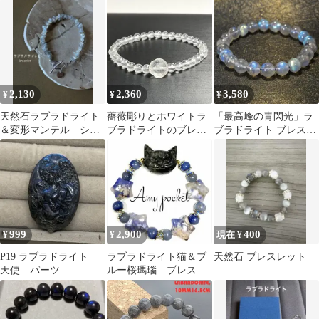
ブラドライト約12.9㍉
リー シルバー
ブレス男女兼用
2,130
2,360
3,580
¥
¥
¥
天然石ラブラドライト
薔薇彫りとホワイトラ
「最高峰の青閃光」ラ
＆変形マンテル シル
ブラドライトのブレス
ブラドライト ブレスレ
バー ステンレスブレ
レット❣️❣️
ット 8mm 内周16.3
スレット
928
999
2,900
400
¥
¥
現在 ¥
P19 ラブラドライト
ラブラドライト猫＆ブ
天然石 ブレスレット
天使 パーツ
ルー桜瑪瑙 ブレスレ
ット