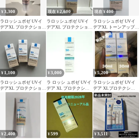
3,300
2,600
400
¥
現在 ¥
現在 ¥
ラロッシュポゼ UVイ
ラロッシュポゼ UVイ
ラロッシュポゼ UVイ
デアXL プロテクション
デアXL プロテクション
デアXL トーンアップ
トーンアップ ローズ+
トーンアップ ティント
ローズ 3ml 試供品 ③
1,100
3,000
5,200
¥
¥
¥
ラロッシュポゼ UVイ
ラ ロッシ ュポゼ UVイ
ラロッシュポゼ UVイ
デアXL プロテクション
デア XL プロテクショ
デア XLプロテクショ
トーンアップティント
ントーンアップ クリア
ントーンアップティン
サンプル3本
ト30ml×2本
2,400
599
3,511
¥
¥
¥