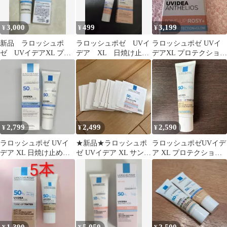
3,000
499
3,199
¥
¥
¥
新品 ラロッシュポ
ラロッシュポゼ UVイ
ラロッシュポゼ UVイ
ゼ UVイデアXL プロ
デア XL 日焼け止め
デアXL プロテクション
テクショントーンアッ
乳液
トーンアップローズ＋
プ パールホワイト
2,799
2,499
2,590
¥
¥
¥
ラロッシュポゼ UVイ
★新品★ラロッシュポ
ラロッシュポゼUVイデ
デア XL 日焼け止め
ゼ UVイデア XL サンプ
ア XL プロテクション
30ml
ル ★
トーンアップ ティント
ベージュ