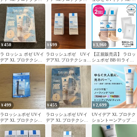
ントーンアップ2本セッ
ントーンアップ ティン
ロテクショントーンア
ト
ト3mlX2個
ップティント
450
699
3,960
¥
¥
¥
ラ ロッシュ ポゼ UVイ
ラロッシュポゼ UVイ
【正規販売店】 ラロッ
デア XL プロテクショ
デアXL プロテクション
シュポゼ BB 01ライト
ン トーンアップ ティン
トーンアップ ティン
or 02ナチュラル 30mL
ト
ト 3mL×2
どちらか1色 + おまけ2
点付き 公式代理店 オフ
ィシャルパートナー 正
規品保証 日本処方 日焼
け止め UVイデアXL プ
ロテクション 新品未使
499
455
2,699
¥
¥
¥
用 メール便
ラロッシュポゼ UVイ
ラロッシュポゼ UVイ
UVイデア XL プロテク
デア XL プロテクショ
デア XL プロテクショ
ショントーンアップ テ
ントーンアップ ティン
ントーンアップ ティン
ィント 30ml ベージ
ト 3ml
ト
ュ