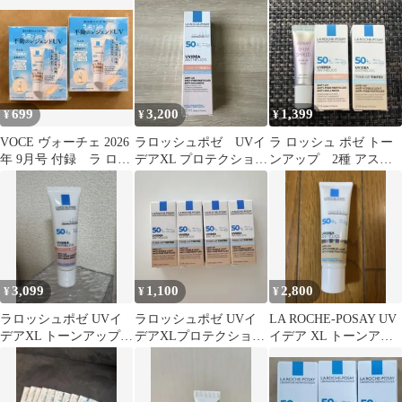
ト 新品
699
3,200
1,399
¥
¥
¥
VOCE ヴォーチェ 2026
ラロッシュポゼ UVイ
ラ ロッシュ ポゼ トー
年 9月号 付録 ラ ロッ
デアXL プロテクション
ンアップ 2種 アスタ
シュ ポゼ
トーンアップローズ+
リフト
新品未使用品
3,099
1,100
2,800
¥
¥
¥
ラロッシュポゼ UVイ
ラロッシュポゼ UVイ
LA ROCHE-POSAY UV
デアXL トーンアップ
デアXLプロテクション
イデア XL トーンアッ
ローズ+
トーンアップティント
プ ティントおまけ付き