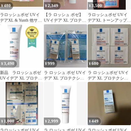
480
2,349
3,500
¥
¥
¥
ラロッシュポゼ UVイ
【ラ ロッシュ ポゼ】
ラロッシュポゼ UVイ
デアXL & Yunth 他サン
UVイデア XL プロテク
デアXL トーンアップロ
プルセット
ション トーンアップ テ
ーズ+ 限定キット
ィント
3,490
999
600
¥
¥
¥
新品 ラロッシュポゼ
ラ ロッシュ ポゼ UVイ
ラ ロッシュポゼ UVイ
UVイデア XL プロテク
デア XL プロテクショ
デア XL プロテクショ
ション トーンアップ ロ
ントーンアップ ティン
ントーンアップ ローズ
ーズ
ト 2P
＋
1,000
2,999
449
¥
¥
¥
ラロッシュポゼ UVイ
ラ ロッシュ ポゼ UVイ
ラロッシュポゼ UVイ