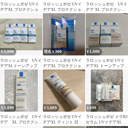
ラロッシュポゼ UVイ
ラロッシュポゼ UVイ
ラロッシュポゼ UVイ
デアXL プロテクション
デアXL プロテクション
デア XL プロテクショ
トーンアップ ティント
トーンアップ ローズ
ントーンアップ ホワイ
3ml 1本
ト
2,000
300
1,600
¥
現在 ¥
¥
ラロッシュポゼ UVイ
ラロッシュポゼ UVイ
ラロッシュポゼ UVイ
デアXLトーンアップク
デアXL プロテクション
デアXL トーンアップ 3
リアホワイトサンプル4
トーンアップ ティント
種セット3ml new
個3ml 新品
3ml
3,099
3,089
499
¥
¥
¥
ラロッシュポゼ UVイ
ラロッシュポゼ UVイ
ラロッシュポゼ メラB3
デア XL プロテクショ
デアXL ティント 日焼
セラム UVイデアXL サ
ントーンアップライ
け止め 下地乳液
ンプルセット