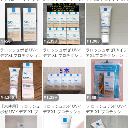
ライト 30ml
30ml 下地 日焼け止
トーンアップ ティント
め 化粧下地 ①
650
2,399
1,900
¥
¥
¥
ラロッシュポゼ UVイ
ラロッシュポゼ UVイ
ラロッシュポゼUVイデ
デアXLプロテクション
デア XL プロテクショ
アXLプロテクショント
トーンアップ ベージュ
ン トーンアップ ティン
ーンアップ パールホ
サンプル2個
ト 3mL
ワイト
3,200
1,299
388
¥
¥
¥
【未使用】ラロッシュ
ラロッシュポゼ UVイ
ラ ロッシュ ポゼ UVイ
ポゼ UVイデア XL プロ
デアXL プロテクション
デア XL プロテクショ
テクショントーンアッ
トーンアップ ティント
ントーンアップ ティン
プ ローズ+
5本
ト