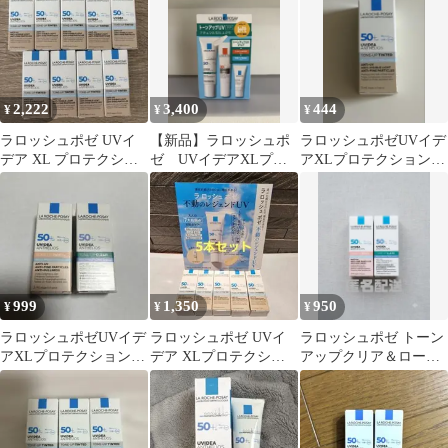
ト
2,222
3,400
444
¥
¥
¥
ラロッシュポゼ UVイ
【新品】ラロッシュポ
ラロッシュポゼUVイデ
デア XL プロテクショ
ゼ UVイデアXLプロ
アXLプロテクショント
ントーンアップ ティン
テクショントーンアッ
ーンアップティント試
ト
プクリア キット
供品【即購入可】
999
1,350
950
¥
¥
¥
ラロッシュポゼUVイデ
ラロッシュポゼ UVイ
ラロッシュポゼ トーン
アXLプロテクショント
デア XLプロテクショ
アップクリア＆ローズ+
ーンアップローズ＋&
ントーンアップ ティン
3ml×2本
ティント3ml
トサンプル5個