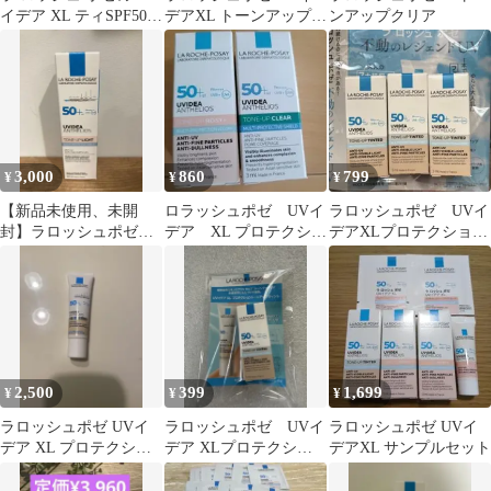
イデア XL ティSPF50・
デアXL トーンアップテ
ンアップクリア
PA++++2個セット
ィント ３コ
3,000
860
799
¥
¥
¥
【新品未使用、未開
ロラッシュポゼ UVイ
ラロッシュポゼ UVイ
封】ラロッシュポゼ
デア XL プロテクショ
デアXLプロテクション
UVイデア XL プロテク
ントーンアップ
トーンアップティン
ション
ト サンプル 3個
2,500
399
1,699
¥
¥
¥
ラロッシュポゼ UVイ
ラロッシュポゼ UVイ
ラロッシュポゼ UVイ
デア XL プロテクショ
デア XLプロテクショ
デアXL サンプルセット
ントーンアップ
ントーンアップティン
トサンプル