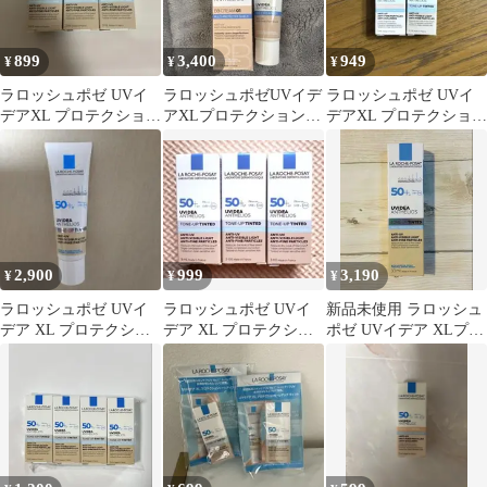
899
3,400
949
¥
¥
¥
ラロッシュポゼ UVイ
ラロッシュポゼUVイデ
ラロッシュポゼ UVイ
デアXL プロテクション
アXLプロテクション
デアXL プロテクション
トーンアップ ティント
BB01
トーンアップ 2種セッ
ト
2,900
999
3,190
¥
¥
¥
ラロッシュポゼ UVイ
ラロッシュポゼ UVイ
新品未使用 ラロッシュ
デア XL プロテクショ
デア XL プロテクショ
ポゼ UVイデア XLプロ
ントーンアップ ティン
ントーンアップ ティン
テクショントーンアッ
ト
ト 化粧下地
プ ティント