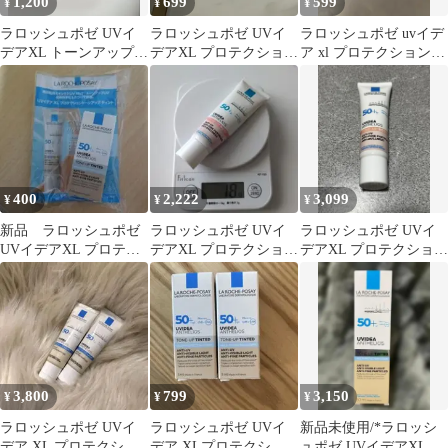
1,200
699
599
¥
¥
¥
ラロッシュポゼ UVイ
ラロッシュポゼ UVイ
ラロッシュポゼ uvイデ
デアXL トーンアップ
デアXL プロテクション
ア xl プロテクショント
ティント 4本
トーンアップ ティント
ーンアップ ローズ+
3ml
400
2,222
3,099
¥
¥
¥
新品 ラロッシュポゼ
ラロッシュポゼ UVイ
ラロッシュポゼ UVイ
UVイデアXL プロテク
デアXL プロテクション
デアXL プロテクション
ショントーンアップ テ
トーンアップ ローズ 下
トーンアップ ローズ
ィント
地
3,800
799
3,150
¥
¥
¥
ラロッシュポゼ UVイ
ラロッシュポゼ UVイ
新品未使用/*ラロッシ
デア XL プロテクショ
デア XLプロテクショ
ュポゼ UVイデアXL プ