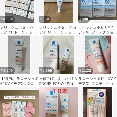
4,990
550
880
¥
¥
¥
ラロッシュポゼ UVイ
ラロッシュポゼ UVイ
ラロッシュポゼ UVイ
デア XL トーンアップ
デア XL トーンアップ
デアXL プロテクション
ローズ サンプル
クリア サンプル 1
トーンアップ ティント
2ml×33枚
個 3ml
3ml3本
3,200
2,800
2,222
¥
¥
¥
【9割残】ラロッシュポ
再値下げしました！LA
ラロッシュポゼ UVイ
ゼ UVイデアXL プロテ
ROCHE-POSAY UVイデ
デアXL プロテクション
クショントーンアップ
ア XL プロテクション
トーンアップ ローズ
ローズ
30g