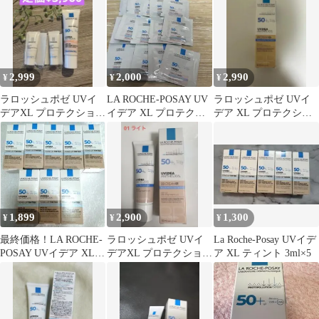
2,999
2,000
2,990
¥
¥
¥
ラロッシュポゼ UVイ
LA ROCHE-POSAY UV
ラロッシュポゼ UVイ
デアXL プロテクション
イデア XL プロテクシ
デア XL プロテクショ
トーンアップローズ/ 美
ョン トーンアップ
ンBB 02 日焼け止め下
容液
地乳液
1,899
2,900
1,300
¥
¥
¥
最終価格！LA ROCHE-
ラロッシュポゼ UVイ
La Roche-Posay UVイデ
POSAY UVイデア XL
デアXL プロテクション
ア XL ティント 3ml×5
サンプル 3ml 8個
BB 01 ライト