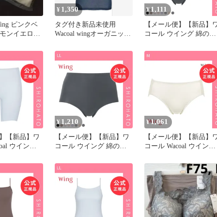
1,350
1,111
¥
¥
ing ピンクベ
タグ付き新品未使用
【メール便】【新品】
レモンイエロー
Wacoal wingオーガニック
コール ウイング 綿の贅
コットン混Mサイズ
沢オーガニック ショー
フラット ML 綿混 Wacoa
Wing(L)
1,210
1,061
¥
¥
】【新品】ワ
【メール便】【新品】ワ
【メール便】【新品】
oal ウイング
コール ウイング 綿の贅
コール Wacoal ウイング
の贅沢オーガニッ
沢オーガニック ショーツ
Wing 綿の贅沢オーガニ
 3分丈ボトム
フラット LL 綿混 Wacoal
ク ショーツ ML コット
吸汗速乾 抗菌防
Wing(LL)
綿混 天然素材 なめらか
レス ひびきに
(M)