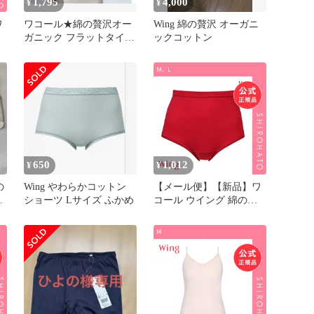
1,795
4,000
¥
¥
ワ
ワコール★綿の贅沢オー
Wing 綿の贅沢 オーガニ
ガニック フラットタイプ
ックコットン
ッ
2分袖★サンドグレー
菌
650
1,012
¥
¥
の
Wing やわらかコットン
【メール便】【新品】ワ
ショーツ Lサイズ ふかめ
コール ウイング 綿の贅
ト
沢オーガニック ショーツ
ふかめ ゆったり ML 綿
100％ Wacoal Wing(M、L)