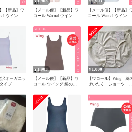
1,903
1,903
¥
¥
】【新品】ワ
【メール便】【新品】ワ
【メール便】【新品】
oal ウイング
コール Wacoal ウイング
コール Wacoal ウイング
の贅沢オーガニッ
Wing 綿の贅沢 オーガニ
Wing 綿の贅沢オーガニ
 ML コットン
ック ひざ下丈 インナー
ク フラット キャミソー
素材 なめらか
ボトムス M L LL 吸汗速
ル M L LL 吸汗速乾 抗
乾(LL)
防臭 ひびきにくい(L)
1,903
1,000
¥
¥
の贅沢オーガニッ
【メール便】【新品】ワ
【ワコール】Wing 綿
タイプ
コール ウイング 綿の贅
ぜいたく ショーツ
沢オーガニック リブタイ
LL オーガニックコッ
プ タンクトップ ブラの
ン混
凹凸が目立ちにくい イン
ナー M L LL Wacoal
Wing(M、L、LL)