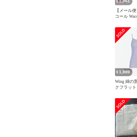
1,061
¥
【メール便
コール Wac
Wing 綿
ク ショーツ
綿混 天然
(LL)
1,000
¥
Wing 綿
クフラット