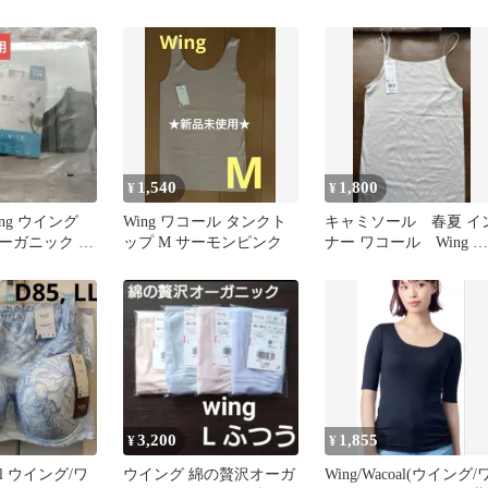
Wing 綿の贅沢オーガニッ
トップ インナー LL
ク ショーツ コットン 綿
混 なめらか ML 単品(L)
1,540
1,800
¥
¥
ng ウイング
Wing ワコール タンクト
キャミソール 春夏 イ
ーガニック イ
ップ M サーモンピンク
ナー ワコール Wing グ
取り付き２分袖
レー系
3,200
1,855
¥
¥
oal ウイング/ワ
ウイング 綿の贅沢オーガ
Wing/Wacoal(ウイング/