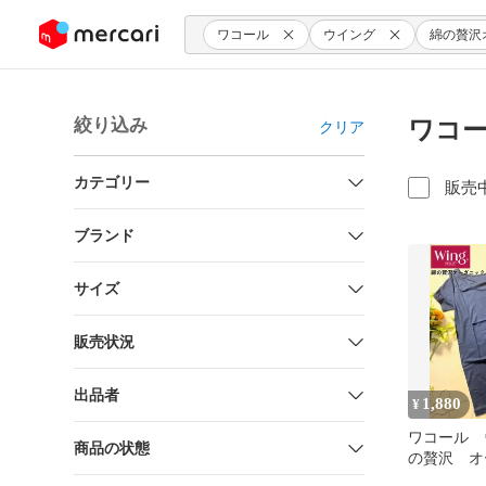
ンツにスキップ
ワコール
ウイング
綿の贅沢
絞り込み
ワコー
クリア
カテゴリー
販売
ブランド
サイズ
販売状況
出品者
1,880
¥
ワコール 
商品の状態
の贅沢 
薄手 抗菌