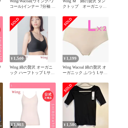
ウ
Wing/Wacoal(ウイング/ワ
Wing Ｍ 綿の贅沢 タン
コール)インナー 7分袖 L
クトップ オーガニック
ン
サイズ
ノースリーブ
く
沢
タ
1,500
1,199
¥
¥
ワ
Wing 綿の贅沢 オーガニ
Wing Wacoal 綿の贅沢 オ
ック ハーフトップ Lサイ
ーガニック ふつう Lサイ
ツ
ズ
ズ 2枚セット
1,903
1,500
¥
¥