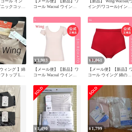
ワコール イン
【メール便】【新品】ワ
【新品】 Wing/Wacoal(
ガニックコット
コール Wacoal ウイング
イング/ワコール)インナ
薄くて軽い 吸
Wing 綿の贅沢オーガニッ
ー オーガニックコット
の贅沢オーガニ
ク ショーツ ML コットン
混素材 春 夏 ひびきに
取り付き ノー
綿混 天然素材 なめらか
く薄くて軽い【綿の贅
156 BE L
(M)
オーガニック フラット
イプ】 吸汗速乾 1分丈
ER1148 KO 4L 0
1,903
1,061
¥
¥
ウィング 】綿
【メール便】【新品】ワ
【メール便】【新品】
ーフトップ Lサ
コール Wacoal ウイング
コール ウイング 綿の贅
ウン
Wing 綿の贅沢 オーガニ
沢オーガニック ショー
ック 2分 半袖 M L LL 吸
ふかめ ゆったり LL 綿
汗速乾 抗菌防臭(L)
100％ Wacoal Wing(LL)
1,490
1,799
¥
¥