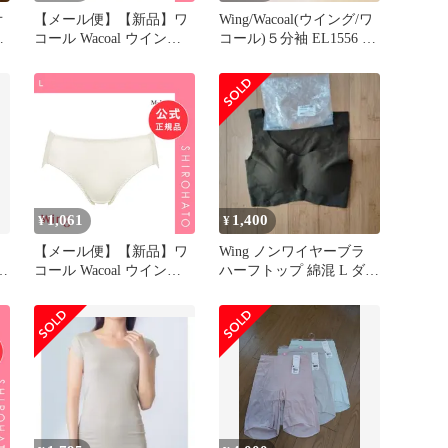
オ
【メール便】【新品】ワ
Wing/Wacoal(ウイング/ワ
タ
コール Wacoal ウイング
コール)５分袖 EL1556 ブ
Wing 綿の贅沢 オーガニ
ラック
ック キャミソール M L
LL 吸汗速乾 抗菌防臭(L)
1,061
1,400
¥
¥
【メール便】【新品】ワ
Wing ノンワイヤーブラ
M
コール Wacoal ウイング
ハーフトップ 綿混 L ダー
Wing 綿の贅沢オーガニッ
クグリーン
ク ショーツ ML コットン
綿混 天然素材 なめらか
(L)