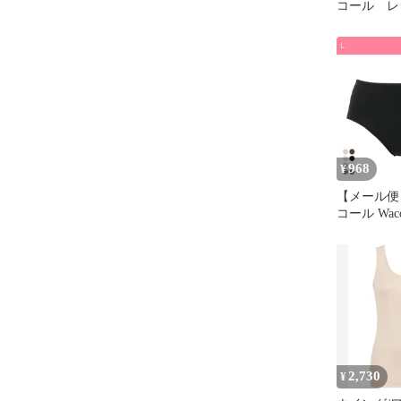
コール 
ブラジャー
968
¥
【メール便
コール Wac
Wing 綿
ク ショーツ
綿混 天然
(L)
2,730
¥