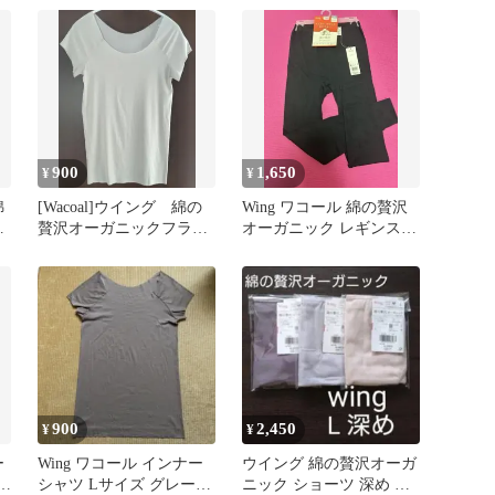
Lサイズ×2枚
900
1,650
¥
¥
綿
[Wacoal]ウイング 綿の
Wing ワコール 綿の贅沢
ク
贅沢オーガニックフラッ
オーガニック レギンス M
タ
トタイプトップス（２分
ブラック
袖）L
900
2,450
¥
¥
ー
Wing ワコール インナー
ウイング 綿の贅沢オーガ
ク
シャツ Lサイズ グレージ
ニック ショーツ 深め L3