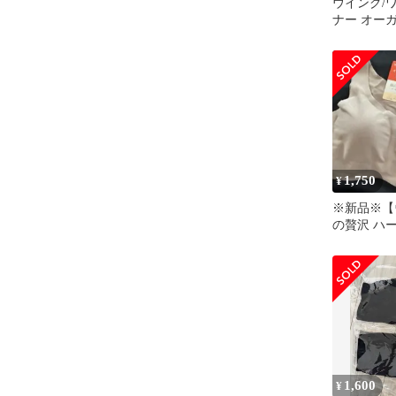
ウイング/
ナー オー
ン混素材 
汗速乾 綿
ック 脇汗
スリーブ EL1
1,750
¥
※新品※【
の贅沢 ハ
イズ ブラ
1,600
¥