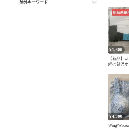
除外キーワード
1,600
¥
【新品】wi
綿の贅沢オ
ンナー 汗
4,300
¥
Wing/Wac