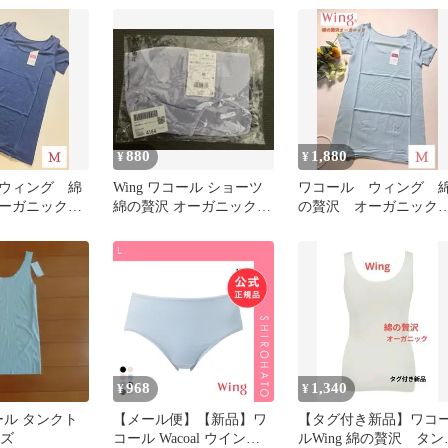
３分丈
ーコイズ L
880
1,880
¥
¥
ウィング 綿
Wing ワコール ショーツ
ワコール ウィング 
オーガニック
綿の贅沢 オーガニックコ
の贅沢 オーガニッ
防臭加工 ネ
ットン混 パープル L
薄手 抗菌防臭加工 
ーコイズ M
968
1,340
¥
¥
コール タンクト
【メール便】【新品】ワ
【タグ付き新品】ワコ
イズ
コール Wacoal ウイング
ルWing 綿の贅沢 タン