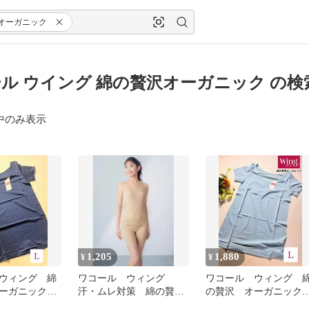
オーガニック
ル ウイング 綿の贅沢オーガニック の検
中のみ表示
1,205
1,880
¥
¥
ウィング 綿
ワコール ウィング
ワコール ウィング 
オーガニック
汗・ムレ対策 綿の贅沢
の贅沢 オーガニッ
防臭加工 ネ
オーガニックボトムス
薄手 抗菌防臭加工 