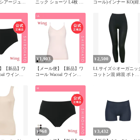
レシアージュ
ニック ショーツ L4枚 ふ
コール)インナー KO(紺
、ショーツ
つう丈
5分袖 L
1,903
2,500
¥
¥
】【新品】ワ
【メール便】【新品】ワ
LLサイズ☆オーガニッ
oal ウイング
コール Wacoal ウイング
コットン混 綿混 ボトム
の贅沢オーガニッ
Wing 綿の贅沢 オーガニ
ス ワコール
 ML コットン
ック キャミソール M L
素材 なめらか
LL 吸汗速乾 抗菌防臭
(LL)
968
3,432
¥
¥