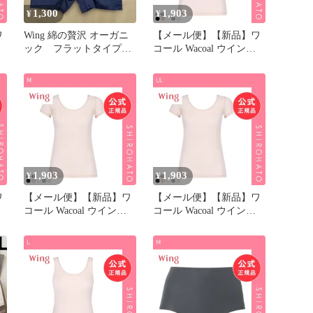
1,300
1,903
¥
¥
ワ
Wing 綿の贅沢 オーガニ
【メール便】【新品】ワ
ック フラットタイプ
コール Wacoal ウイング
ツ
（１分丈）
Wing 綿の贅沢 オーガニ
l
ック キャミソール M L
LL 吸汗速乾 抗菌防臭(M)
1,903
1,903
¥
¥
ワ
【メール便】【新品】ワ
【メール便】【新品】ワ
コール Wacoal ウイング
コール Wacoal ウイング
ッ
Wing 綿の贅沢 オーガニ
Wing 綿の贅沢 オーガニ
ン
ック 2分 半袖 M L LL 吸
ック 2分 半袖 M L LL 吸
汗速乾 抗菌防臭(M)
汗速乾 抗菌防臭(LL)