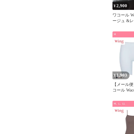
2,900
¥
ワコール W
ージュ &
2枚セット
1,903
¥
【メール便
コール Wac
Wing 綿
ク フラット
M L LL 
臭 シーム
くい(M)