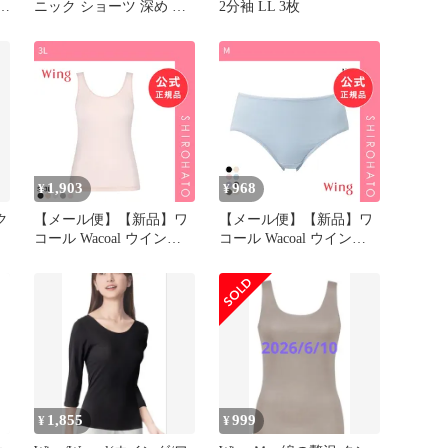
)
ニック ショーツ 深め M3
2分袖 LL 3枚
枚
1,903
968
¥
¥
ク
【メール便】【新品】ワ
【メール便】【新品】ワ
コール Wacoal ウイング
コール Wacoal ウイング
Wing 綿の贅沢 オーガニ
Wing 綿の贅沢オーガニッ
ック ノースリーブ タン
ク ショーツ コットン 綿
クトップ S M L LL 3L 吸
混 なめらか ML 単品(M)
汗速乾 抗菌防臭(3L)
1,855
999
¥
¥