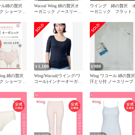
コール綿の贅沢
Wacoal Wing 綿の贅沢オ
ウイング 綿の贅沢 
ク ショーツ L
ーガニック ノースリーブ
ーガニック フラット
枚セット
L
イプ タンクトップ 2
枚 Mサイズ
1,100
980
¥
¥
ing 綿の贅沢
Wing/Wacoal(ウイング/ワ
Wing ワコール 綿の贅沢
ク ショーツ L
コール)インナーオーガニ
汗とり付 ノースリーブ 
ビーピンク
ックコットン混素L
白 オーガニック