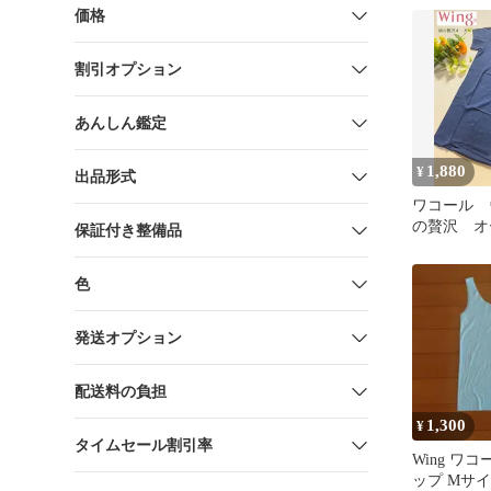
イビー L
価格
割引オプション
あんしん鑑定
1,880
¥
出品形式
ワコール 
の贅沢 
保証付き整備品
薄手 抗菌
イビー M
色
発送オプション
配送料の負担
1,300
¥
タイムセール割引率
Wing ワ
ップ Mサ