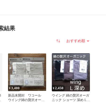
索結果
並び替え
3,400
2,450
¥
¥
綿
新品未開封 ワコール
ウイング 綿の贅沢オーガ
ク
ウイング綿の贅沢オーガ
ニック ショーツ 深め L 3
タ
ニックフラットタイプ
枚