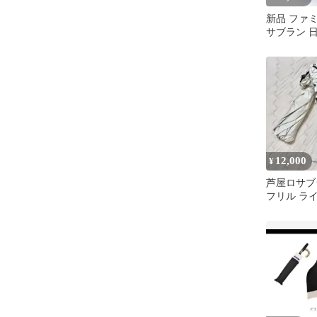
新品 ファ
サブラン 
ック
12,000
¥
芦屋ロサブ
フリル ラ
×アイボリ