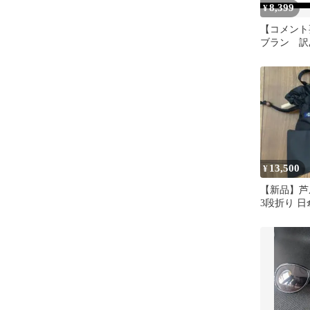
8,399
¥
【コメント
ブラン 訳
ク×ピンク
13,500
¥
【新品】芦
3段折り 日
リル 100