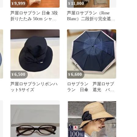
9,999
11,000
¥
¥
芦屋ロサブラン 日傘 3段
芦屋ロサブラン（Rose
折りたたみ 50cm シャン
Blanc）二段折り完全遮光
パンベージュ×ベージュ
折りたたみ日傘
6,500
6,600
¥
¥
ラ
芦屋ロサブランリボンハ
ロサブラン 芦屋ロサブ
ットSサイズ
ラン 日傘 遮光 バイ
カラー 折りたたみ傘 晴
雨兼用