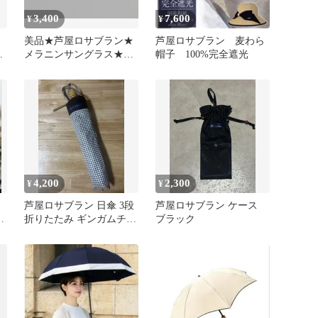
3,400
7,600
¥
¥
美品★芦屋ロサブラン★
芦屋ロサブラン 麦わら
日
メラニンサングラス★ク
帽子 100%完全遮光
リアブラウン
4,200
2,300
¥
¥
ド
芦屋ロサブラン 日傘 3段
芦屋ロサブラン ケース
ピ
折りたたみ ギンガムチェ
ブラック
ック