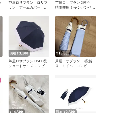
色
芦屋ロサブラン ロサブ
芦屋ロサブラン 2段折
ラン アームカバー ロ
晴雨兼用 シャンパンベー
ング
ジュ×ベージュ
3,100
15,300
現在 ¥
¥
芦屋ロサブラン USED品
芦屋ロサブラン 2段折
ラ
ショートサイズ コンビ
り ミドル コンビ
シャフトに曲がりあり
14,500
2,500
¥
現在 ¥