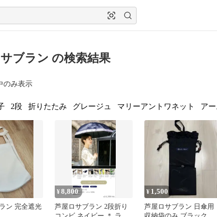
サブラン の検索結果
中のみ表示
子
2段
折りたたみ
グレージュ
マリーアントワネット
アー
8,800
1,500
¥
¥
ラン 完全遮光
芦屋ロサブラン 2段折り
芦屋ロサブラン 日傘用
コンビ ネイビー ＊ ラベ
収納袋のみ ブラック