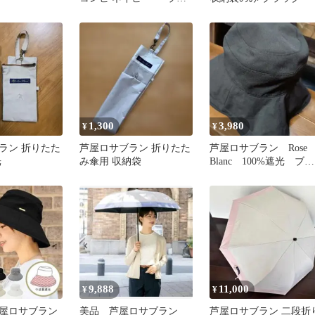
ンダー ショート
（50cm）
1,300
3,980
¥
¥
ラン 折りたた
芦屋ロサブラン 折りたた
芦屋ロサブラン Rose
光
み傘用 収納袋
Blanc 100%遮光 ブラ
ック UV 帽子
9,888
11,000
¥
¥
屋ロサブラン
美品 芦屋ロサブラン
芦屋ロサブラン 二段折