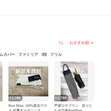
並び替え
ムカバー
ファミリア
3段
フリル
2,780
1,700
¥
¥
Rose Blanc 100%遮光マス
芦屋ロサブラン 折りた
ク 抗菌オーガニック 芦
たみ日傘RoseBlanc