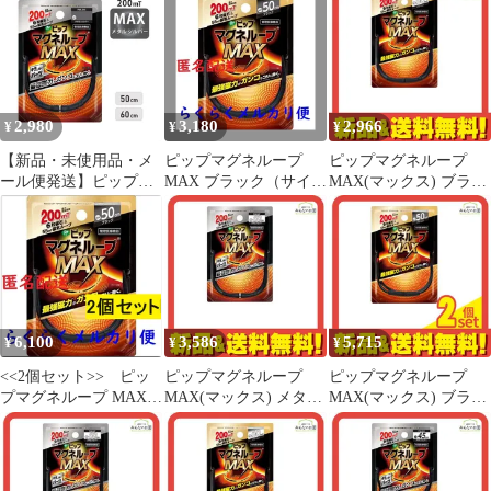
ブラック】45cm 50cm
【ODK】
60cm
2,980
3,180
2,966
¥
¥
¥
【新品・未使用品・メ
ピップマグネループ
ピップマグネループ
ール便発送】ピップ
MAX ブラック（サイズ
MAX(マックス) ブラッ
【マグネループ MAX
をお選びいただけます
ク 60cm
メタルシルバー】50cm
45cm、50cm、60cm）
60cm
管理医療機器
302AGBZX00107000 磁
気治療器 国内最大磁力
200ミリテスラ。最強磁
力のループがガンコな
6,100
3,586
5,715
¥
¥
¥
コリに効く🧲
<<2個セット>> ピッ
ピップマグネループ
ピップマグネループ
プマグネループ MAX
MAX(マックス) メタル
MAX(マックス) ブラッ
ブラック（サイズをお
シルバー 60cm
ク 50cm 2個セット まと
選びいただけます
め売り
45cm、50cm、60cm）
管理医療機器 磁気治療