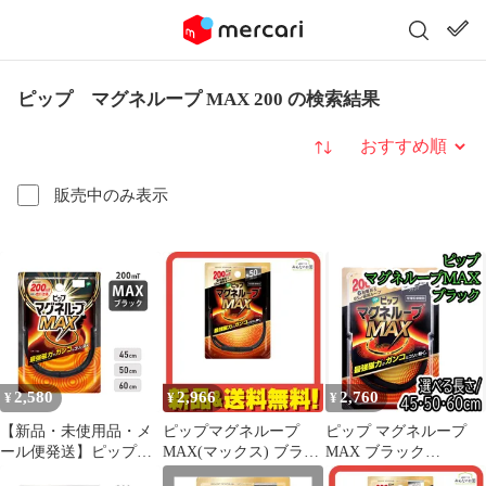
ピップ マグネループ MAX 200 の検索結果
並び替え
販売中のみ表示
2,580
2,966
2,760
¥
¥
¥
【新品・未使用品・メ
ピップマグネループ
ピップ マグネループ
ール便発送】ピップ
MAX(マックス) ブラッ
MAX ブラック
【マグネループ MAX
ク 50cm
【45/50/60cm】