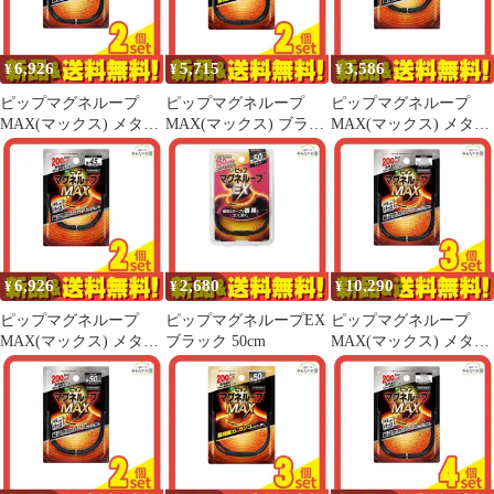
器 国内最大磁力200ミ
リテスラ。最強磁力の
ループがガンコなコリ
6,926
5,715
3,586
¥
¥
¥
に効く🧲 医療機器認
証302AGBZX00107000
ピップマグネループ
ピップマグネループ
ピップマグネループ
MAX(マックス) メタル
MAX(マックス) ブラッ
MAX(マックス) メタル
シルバー 60cm 2個セッ
ク 60cm 2個セット まと
シルバー 45cm
ト まとめ売り
め売り
6,926
2,680
10,290
¥
¥
¥
ピップマグネループ
ピップマグネループEX
ピップマグネループ
MAX(マックス) メタル
ブラック 50cm
MAX(マックス) メタル
シルバー 45cm 2個セッ
シルバー 60cm 3個セッ
ト まとめ売り
ト まとめ売り