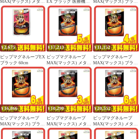
MAX(マックス) メタル
EX ブラック 医療機器
MAX(マックス) ブラッ
シルバー 45cm 5個セッ
認証番号:
ク 60cm 3個セット まと
ト まとめ売り
226AGBZX00017000
め売り
2,675
17,213
11,152
¥
¥
¥
ピップマグネループEX
ピップマグネループ
ピップマグネループ
ブラック 60cm
MAX(マックス) メタル
MAX(マックス) ブラッ
シルバー 60cm 5個セッ
ク 60cm 4個セット まと
ト まとめ売り
め売り
16,866
10,290
20,552
¥
¥
¥
ピップマグネループ
ピップマグネループ
ピップマグネループ
MAX(マックス) ブラッ
MAX(マックス) メタル
MAX(マックス) メタル
ク 50cm 6個セット まと
シルバー 50cm 3個セッ
シルバー 60cm 6個セッ
め売り
ト まとめ売り
ト まとめ売り